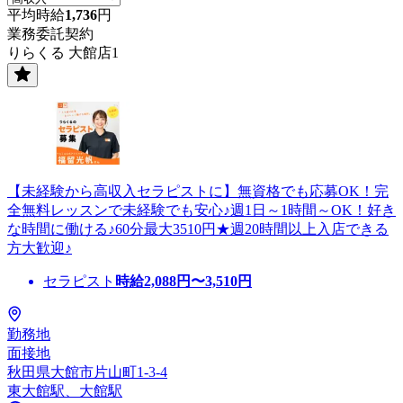
平均時給
1,736
円
業務委託契約
りらくる 大館店1
【未経験から高収入セラピストに】無資格でも応募OK！完
全無料レッスンで未経験でも安心♪週1日～1時間～OK！好き
な時間に働ける♪60分最大3510円★週20時間以上入店できる
方大歓迎♪
セラピスト
時給
2,088
円〜
3,510
円
勤務地
面接地
秋田県大館市片山町1-3-4
東大館駅、大館駅