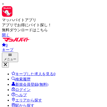
×
マッハバイトアプリ
アプリでお得にバイト探し！
無料ダウンロードはこちら
開く
0
キープ
メニュー
キープした求人を見る
0
検索履歴
新規会員登録(無料)
ログイン
ヘルプ
エリアから探す
駅から探す