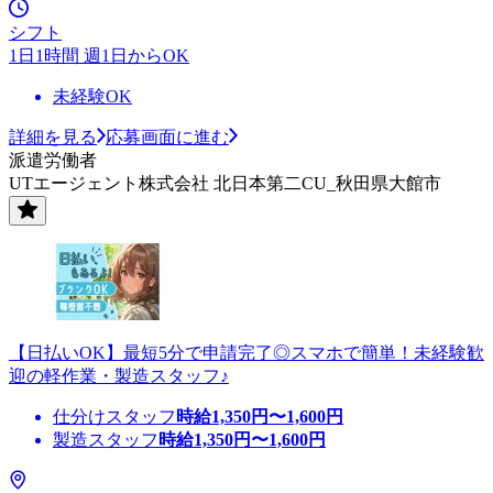
シフト
1日1時間 週1日からOK
未経験OK
詳細を見る
応募画面に進む
派遣労働者
UTエージェント株式会社 北日本第二CU_秋田県大館市
【日払いOK】最短5分で申請完了◎スマホで簡単！未経験歓
迎の軽作業・製造スタッフ♪
仕分けスタッフ
時給
1,350
円〜
1,600
円
製造スタッフ
時給
1,350
円〜
1,600
円