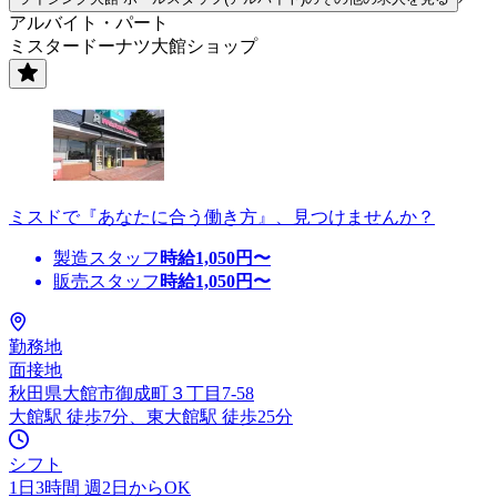
アルバイト・パート
ミスタードーナツ大館ショップ
ミスドで『あなたに合う働き方』、見つけませんか？
製造スタッフ
時給
1,050
円〜
販売スタッフ
時給
1,050
円〜
勤務地
面接地
秋田県大館市御成町３丁目7-58
大館駅 徒歩7分、東大館駅 徒歩25分
シフト
1日3時間 週2日からOK