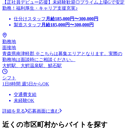
【正社員デビュー応援】未経験歓迎◎プライム上場Gで安定
勤務！福利厚生・キャリア支援充実♪
仕分けスタッフ
月給
185,000
円〜
300,000
円
製造スタッフ
月給
185,000
円〜
300,000
円
勤務地
面接地
青森県南津軽郡 ※こちらは募集エリアとなります。実際の
勤務地は面談時にご相談ください。
大鰐駅、大鰐温泉駅、鯖石駅
シフト
1日8時間 週5日からOK
交通費支給
未経験OK
詳細を見る
応募画面に進む
近くの市区町村からバイトを探す