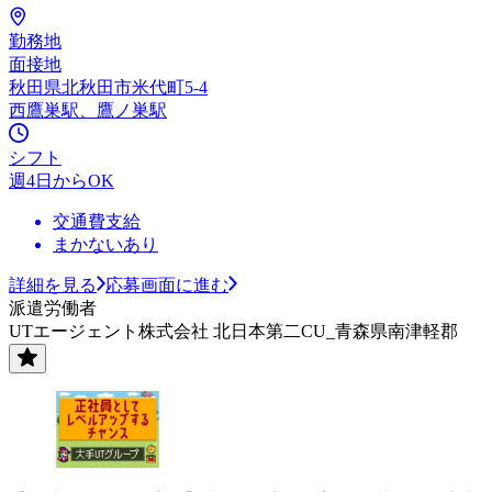
勤務地
面接地
秋田県北秋田市米代町5-4
西鷹巣駅、鷹ノ巣駅
シフト
週4日からOK
交通費支給
まかないあり
詳細を見る
応募画面に進む
派遣労働者
UTエージェント株式会社 北日本第二CU_青森県南津軽郡