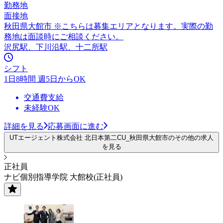
勤務地
面接地
秋田県大館市 ※こちらは募集エリアとなります。実際の勤
務地は面談時にご相談ください。
沢尻駅、下川沿駅、十二所駅
シフト
1日8時間 週5日からOK
交通費支給
未経験OK
詳細を見る
応募画面に進む
UTエージェント株式会社 北日本第二CU_秋田県大館市のその他の求人
を見る
正社員
ナビ個別指導学院 大館校(正社員)