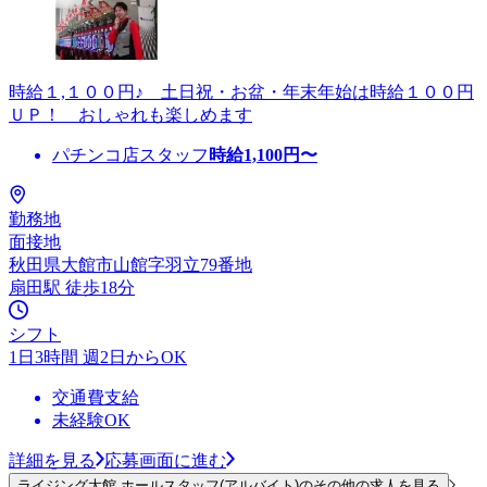
時給１,１００円♪ 土日祝・お盆・年末年始は時給１００円
ＵＰ！ おしゃれも楽しめます
パチンコ店スタッフ
時給
1,100
円〜
勤務地
面接地
秋田県大館市山館字羽立79番地
扇田駅 徒歩18分
シフト
1日3時間 週2日からOK
交通費支給
未経験OK
詳細を見る
応募画面に進む
ライジング大館 ホールスタッフ(アルバイト)のその他の求人を見る