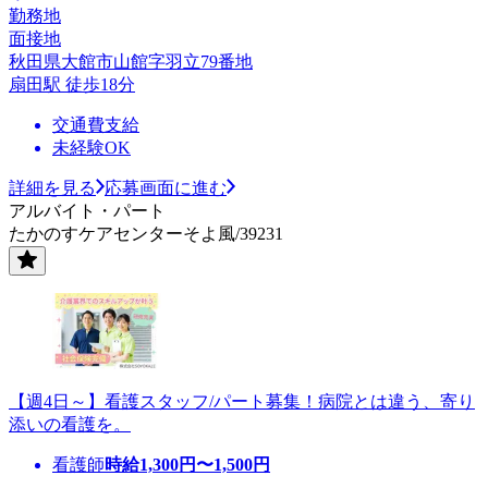
勤務地
面接地
秋田県大館市山館字羽立79番地
扇田駅 徒歩18分
交通費支給
未経験OK
詳細を見る
応募画面に進む
アルバイト・パート
たかのすケアセンターそよ風/39231
【週4日～】看護スタッフ/パート募集！病院とは違う、寄り
添いの看護を。
看護師
時給
1,300
円〜
1,500
円