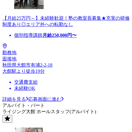
【月給25万円～】未経験歓迎！塾の教室長募集★充実の研修
制度あり◎エリア外への転勤なし
個別指導講師
月給
250,000
円〜
勤務地
面接地
秋田県大館市有浦2-2-18
大館駅より徒歩19分
交通費支給
未経験OK
詳細を見る
応募画面に進む
アルバイト・パート
ライジング大館 ホールスタッフ(アルバイト)