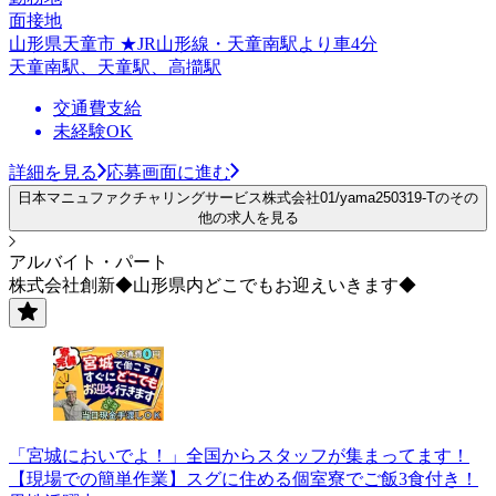
面接地
山形県天童市 ★JR山形線・天童南駅より車4分
天童南駅、天童駅、高擶駅
交通費支給
未経験OK
詳細を見る
応募画面に進む
日本マニュファクチャリングサービス株式会社01/yama250319-Tのその
他の求人を見る
アルバイト・パート
株式会社創新◆山形県内どこでもお迎えいきます◆
「宮城においでよ！」全国からスタッフが集まってます！
【現場での簡単作業】スグに住める個室寮でご飯3食付き！