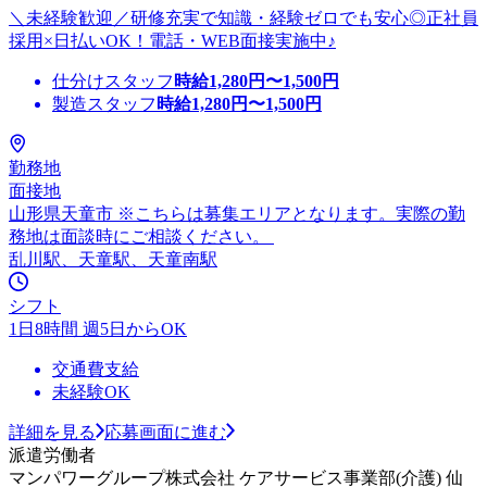
＼未経験歓迎／研修充実で知識・経験ゼロでも安心◎正社員
採用×日払いOK！電話・WEB面接実施中♪
仕分けスタッフ
時給
1,280
円〜
1,500
円
製造スタッフ
時給
1,280
円〜
1,500
円
勤務地
面接地
山形県天童市 ※こちらは募集エリアとなります。実際の勤
務地は面談時にご相談ください。
乱川駅、天童駅、天童南駅
シフト
1日8時間 週5日からOK
交通費支給
未経験OK
詳細を見る
応募画面に進む
派遣労働者
マンパワーグループ株式会社 ケアサービス事業部(介護) 仙