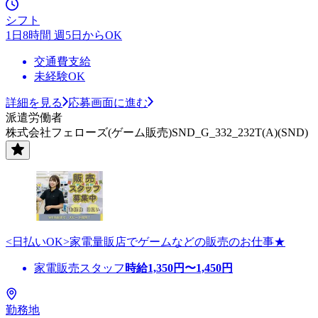
シフト
1日8時間 週5日からOK
交通費支給
未経験OK
詳細を見る
応募画面に進む
派遣労働者
株式会社フェローズ(ゲーム販売)SND_G_332_232T(A)(SND)
<日払いOK>家電量販店でゲームなどの販売のお仕事★
家電販売スタッフ
時給
1,350
円〜
1,450
円
勤務地