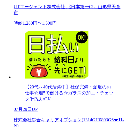
UTエージェント株式会社 北日本第一CU_山形県天童
市
時給1,280円〜1,500円
【20代～40代活躍中】社保完備・派遣のお
仕事☆週5で働ける☆ガラスの加工・チェッ
ク/日払いOK
07月29日UP
株式会社綜合キャリアオプション(1314GH0803G6★11-
N)