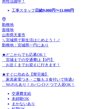
男性活躍中！
工事スタッフ
日給
9,000
円〜
11,000
円
勤務地
面接地
山形県天童市
＼宮城県で新生活はじめよう！／
勤務地：宮城県一円にあり
★どこからでも応募OK！
宮城までの交通費は【0円】
お近くまでお迎えに行きます！
★すぐに住める【寮完備】
家具家電つき・ご飯も３食付いて快適♪
Wi-Fiもあり！カバンひとつで入居OK！
交通費支給
未経験OK
まかないあり
短期OK