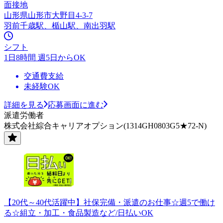
面接地
山形県山形市大野目4-3-7
羽前千歳駅、楯山駅、南出羽駅
シフト
1日8時間 週5日からOK
交通費支給
未経験OK
詳細を見る
応募画面に進む
派遣労働者
株式会社綜合キャリアオプション(1314GH0803G5★72-N)
【20代～40代活躍中】社保完備・派遣のお仕事☆週5で働け
る☆組立・加工・食品製造など/日払いOK