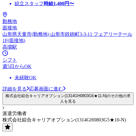
組立スタッフ
時給
1,400
円〜
勤務地
面接地
山形県天童市(勤務地) 山形市鉄砲町3-3-11 フェアリーテール
1F(面接地)
高擶駅
シフト
週5日からOK
未経験OK
詳細を見る
応募画面に進む
株式会社綜合キャリアオプション(1314GH0803G6★11-N)のその他の求
人を見る
派遣労働者
株式会社綜合キャリアオプション(1314GH0803G5★10-N)