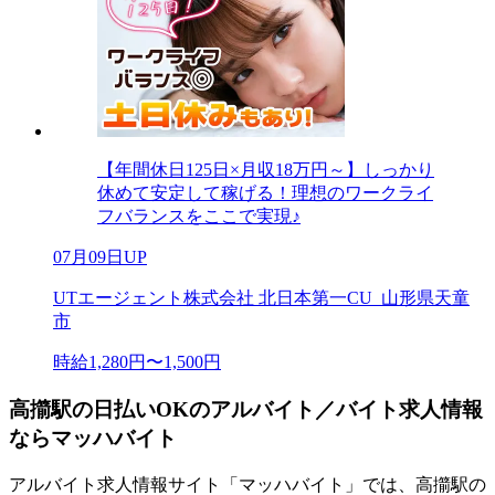
【年間休日125日×月収18万円～】しっかり
休めて安定して稼げる！理想のワークライ
フバランスをここで実現♪
07月09日UP
UTエージェント株式会社 北日本第一CU_山形県天童
市
時給1,280円〜1,500円
高擶駅の日払いOKのアルバイト／バイト求人情報
ならマッハバイト
アルバイト求人情報サイト「マッハバイト」では、高擶駅の