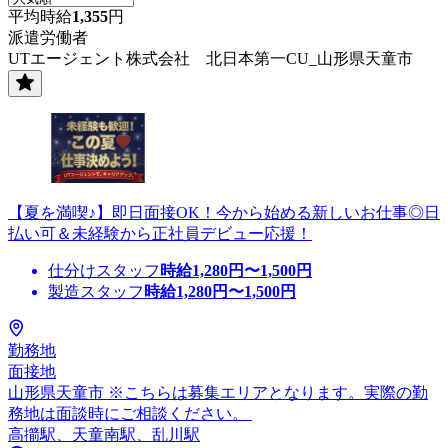
平均時給
1,355
円
派遣労働者
UTエージェント株式会社 北日本第一CU_山形県天童市
【夏を満喫♪】即日面接OK！今から始める新しいお仕事◎日
払い可＆未経験から正社員デビュー応援！
仕分けスタッフ
時給
1,280
円〜
1,500
円
製造スタッフ
時給
1,280
円〜
1,500
円
勤務地
面接地
山形県天童市 ※こちらは募集エリアとなります。実際の勤
務地は面談時にご相談ください。
高擶駅、天童南駅、乱川駅