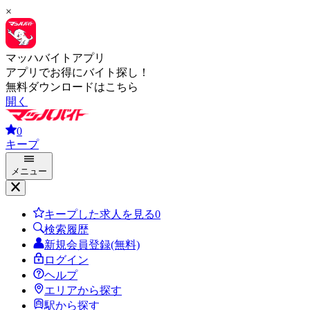
×
マッハバイトアプリ
アプリでお得にバイト探し！
無料ダウンロードはこちら
開く
0
キープ
メニュー
キープした求人を見る
0
検索履歴
新規会員登録(無料)
ログイン
ヘルプ
エリアから探す
駅から探す