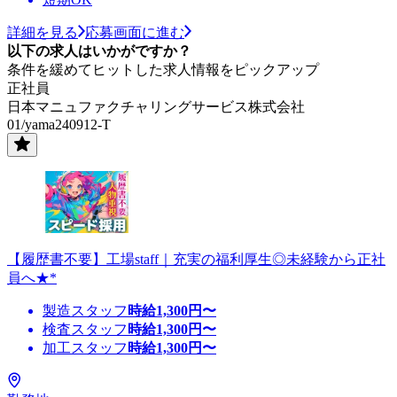
詳細を見る
応募画面に進む
以下の求人はいかがですか？
条件を緩めてヒットした求人情報をピックアップ
正社員
日本マニュファクチャリングサービス株式会社
01/yama240912-T
【履歴書不要】工場staff｜充実の福利厚生◎未経験から正社
員へ★*
製造スタッフ
時給
1,300
円〜
検査スタッフ
時給
1,300
円〜
加工スタッフ
時給
1,300
円〜