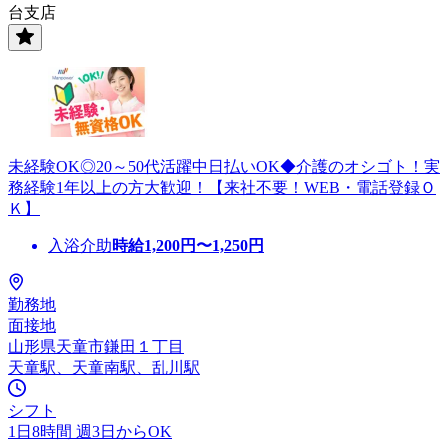
台支店
未経験OK◎20～50代活躍中日払いOK◆介護のオシゴト！実
務経験1年以上の方大歓迎！【来社不要！WEB・電話登録Ｏ
Ｋ】
入浴介助
時給
1,200
円〜
1,250
円
勤務地
面接地
山形県天童市鎌田１丁目
天童駅、天童南駅、乱川駅
シフト
1日8時間 週3日からOK