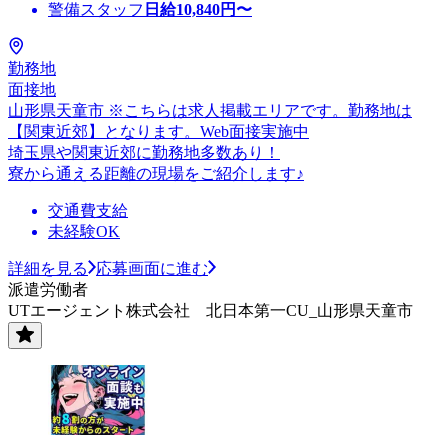
警備スタッフ
日給
10,840
円〜
勤務地
面接地
山形県天童市 ※こちらは求人掲載エリアです。勤務地は
【関東近郊】となります。Web面接実施中
埼玉県や関東近郊に勤務地多数あり！
寮から通える距離の現場をご紹介します♪
交通費支給
未経験OK
詳細を見る
応募画面に進む
派遣労働者
UTエージェント株式会社 北日本第一CU_山形県天童市