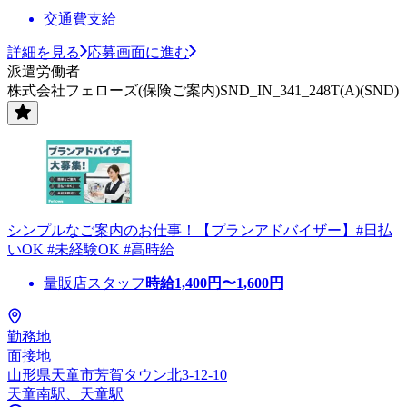
交通費支給
詳細を見る
応募画面に進む
派遣労働者
株式会社フェローズ(保険ご案内)SND_IN_341_248T(A)(SND)
シンプルなご案内のお仕事！【プランアドバイザー】#日払
いOK #未経験OK #高時給
量販店スタッフ
時給
1,400
円〜
1,600
円
勤務地
面接地
山形県天童市芳賀タウン北3-12-10
天童南駅、天童駅