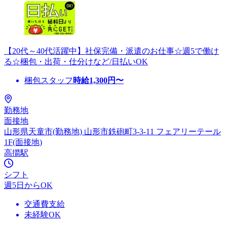
【20代～40代活躍中】社保完備・派遣のお仕事☆週5で働け
る☆梱包・出荷・仕分けなど/日払いOK
梱包スタッフ
時給
1,300
円〜
勤務地
面接地
山形県天童市(勤務地) 山形市鉄砲町3-3-11 フェアリーテール
1F(面接地)
高擶駅
シフト
週5日からOK
交通費支給
未経験OK