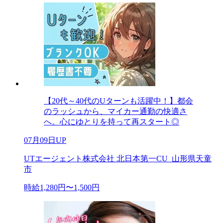
【20代～40代のUターンも活躍中！】都会
のラッシュから、マイカー通勤の快適さ
へ。心にゆとりを持って再スタート◎
07月09日UP
UTエージェント株式会社 北日本第一CU_山形県天童
市
時給1,280円〜1,500円