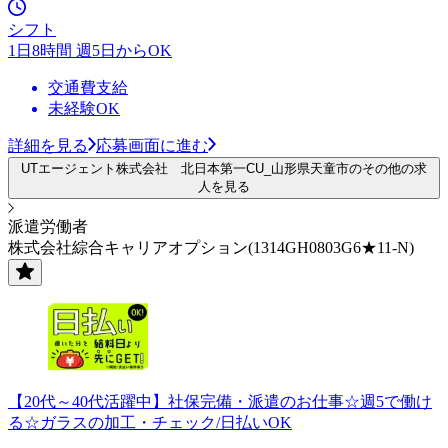
シフト
1日8時間 週5日からOK
交通費支給
未経験OK
詳細を見る
応募画面に進む
UTエージェント株式会社 北日本第一CU_山形県天童市のその他の求
人を見る
派遣労働者
株式会社綜合キャリアオプション(1314GH0803G6★11-N)
【20代～40代活躍中】社保完備・派遣のお仕事☆週5で働け
る☆ガラスの加工・チェック/日払いOK