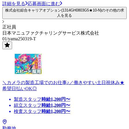
詳細を見る
応募画面に進む
株式会社綜合キャリアオプション(1314GH0803G5★10-N)のその他の求
人を見る
正社員
日本マニュファクチャリングサービス株式会社
01/yama250319-T
＼カメラの製造工場でのお仕事♪／働きやすい土日祝休み★
希望日払いOK◎
製造スタッフ
時給
1,200
円〜
組立スタッフ
時給
1,200
円〜
検査スタッフ
時給
1,200
円〜
勤務地