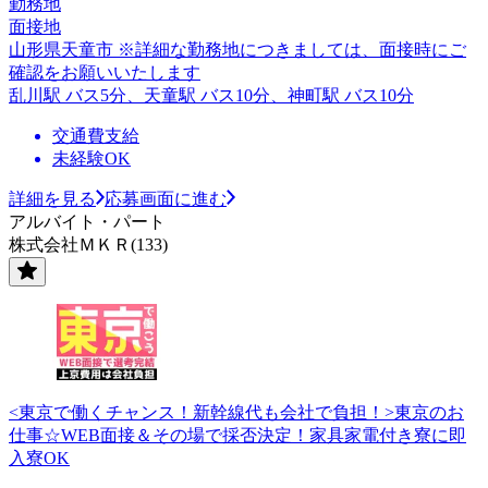
勤務地
面接地
山形県天童市 ※詳細な勤務地につきましては、面接時にご
確認をお願いいたします
乱川駅 バス5分、天童駅 バス10分、神町駅 バス10分
交通費支給
未経験OK
詳細を見る
応募画面に進む
アルバイト・パート
株式会社ＭＫＲ(133)
<東京で働くチャンス！新幹線代も会社で負担！>東京のお
仕事☆WEB面接＆その場で採否決定！家具家電付き寮に即
入寮OK