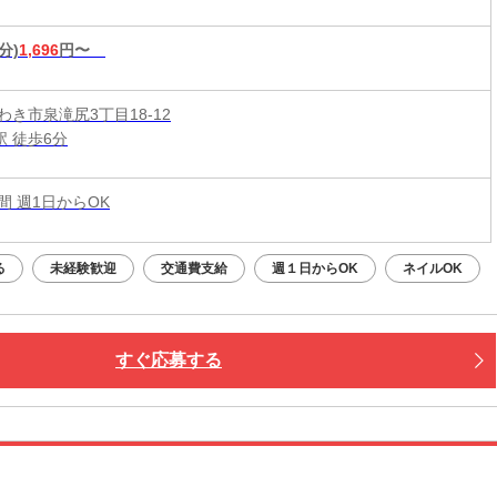
分)
1,696
円〜
わき市泉滝尻3丁目18-12
駅 徒歩6分
時間 週1日からOK
る
未経験歓迎
交通費支給
週１日からOK
ネイルOK
すぐ応募する