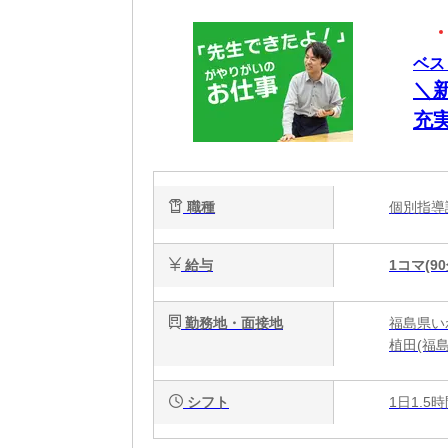
ベス
＼
充
の
職種
個別指
給与
1コマ(90
勤務地・面接地
福島県い
植田(福島
シフト
1日1.5