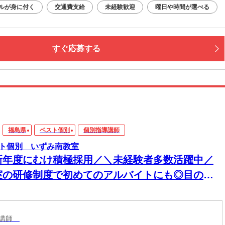
ルが身に付く
交通費支給
未経験歓迎
曜日や時間が選べる
すぐ応募する
福島県
ベスト個別
個別指導講師
ト個別 いずみ南教室
新年度にむけ積極採用／＼未経験者多数活躍中／
実の研修制度で初めてのアルバイトにも◎目の前
生徒さんに楽しく勉強を教える塾講師のお仕事
導講師