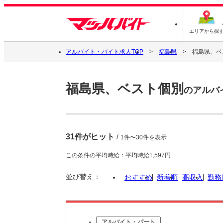
エリアから探
アルバイト・バイト求人TOP
福島県
福島県、ベ
福島県、ベスト個別
のアルバ
31件がヒット
/
1件〜30件を表示
この条件の平均時給：平均時給1,597円
並び替え：
おすすめ
新着順
高収入
勤務
アルバイト・パート