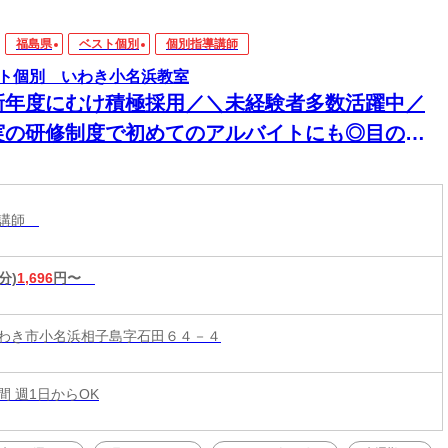
福島県
ベスト個別
個別指導講師
ト個別 いわき小名浜教室
新年度にむけ積極採用／＼未経験者多数活躍中／
実の研修制度で初めてのアルバイトにも◎目の前
生徒さんに楽しく勉強を教える塾講師のお仕事
導講師
分)
1,696
円〜
わき市小名浜相子島字石田６４－４
時間 週1日からOK