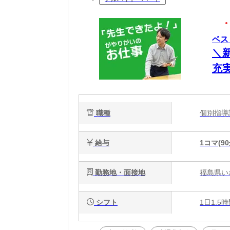
ベス
＼
充
の
職種
個別指
給与
1コマ(90
勤務地・面接地
福島県い
シフト
1日1.5