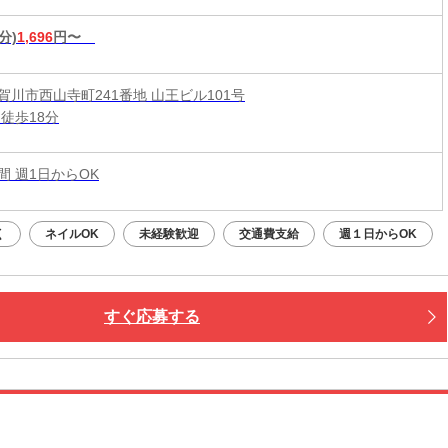
分)
1,696
円〜
賀川市西山寺町241番地 山王ビル101号
徒歩18分
時間 週1日からOK
く
ネイルOK
未経験歓迎
交通費支給
週１日からOK
すぐ応募する