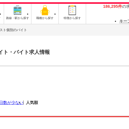
186,295件
の
す
路線・駅から探す
職種から探す
特徴から探す
キー
スト個別のバイト
イト・バイト求人情報
日数が少ない
人気順