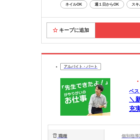
ネイルOK
週１日からOK
スキ
キープに追加
アルバイト・パート
ベス
＼
充
の
職種
個別指