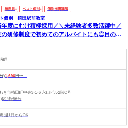
福島県
ベスト個別
個別指導講師
ト個別 植田駅前教室
新年度にむけ積極採用／＼未経験者多数活躍中／
実の研修制度で初めてのアルバイトにも◎目の前
生徒さんに楽しく勉強を教える塾講師のお仕事
導講師
分)
1,696
円〜
わき市植田町中央3-1-6 永山ビル2階C号
)駅 徒歩6分
時間 週1日からOK