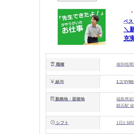
ベス
＼
充
の
職種
個別指
給与
1コマ(90
勤務地・面接地
福島県岩
鏡石駅 徒
シフト
1日1.5