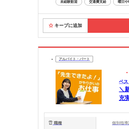
未経験歓迎
交通費支給
曜日や
キープに追加
アルバイト・パート
ベス
＼
充
の
職種
個別指