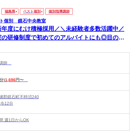
福島県
ベスト個別
個別指導講師
ト個別 鏡石中央教室
新年度にむけ積極採用／＼未経験者多数活躍中／
実の研修制度で初めてのアルバイトにも◎目の前
生徒さんに楽しく勉強を教える塾講師のお仕事
導講師
分)
1,696
円〜
瀬郡鏡石町不時沼240
歩12分
時間 週1日からOK