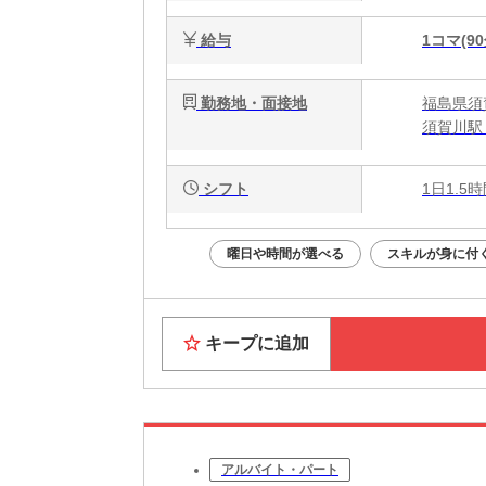
給与
1コマ(90
勤務地・面接地
福島県須
須賀川駅 
シフト
1日1.5
曜日や時間が選べる
スキルが身に付
キープに追加
アルバイト・パート