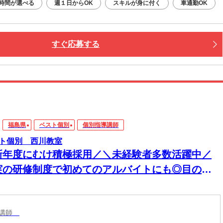
時間が選べる
週１日からOK
スキルが身に付く
車通勤OK
すぐ応募する
福島県
ベスト個別
個別指導講師
ト個別 西川教室
新年度にむけ積極採用／＼未経験者多数活躍中／
実の研修制度で初めてのアルバイトにも◎目の前
生徒さんに楽しく勉強を教える塾講師のお仕事
導講師