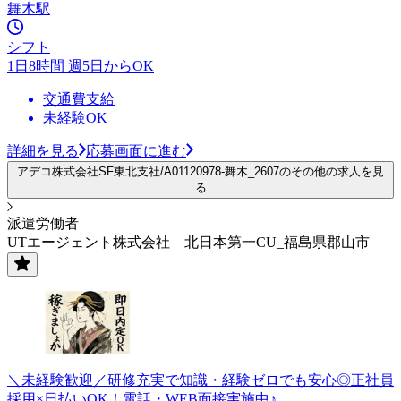
舞木駅
シフト
1日8時間 週5日からOK
交通費支給
未経験OK
詳細を見る
応募画面に進む
アデコ株式会社SF東北支社/A01120978-舞木_2607のその他の求人を見
る
派遣労働者
UTエージェント株式会社 北日本第一CU_福島県郡山市
＼未経験歓迎／研修充実で知識・経験ゼロでも安心◎正社員
採用×日払いOK！電話・WEB面接実施中♪