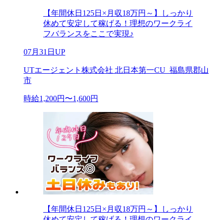
【年間休日125日×月収18万円～】しっかり
休めて安定して稼げる！理想のワークライ
フバランスをここで実現♪
07月31日UP
UTエージェント株式会社 北日本第一CU_福島県郡山
市
時給1,200円〜1,600円
【年間休日125日×月収18万円～】しっかり
休めて安定して稼げる！理想のワークライ