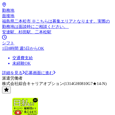
勤務地
面接地
福島県二本松市 ※こちらは募集エリアとなります。実際の
勤務地は面談時にご相談ください。
安達駅、杉田駅、二本松駅
シフト
1日8時間 週5日からOK
交通費支給
未経験OK
詳細を見る
応募画面に進む
派遣労働者
株式会社綜合キャリアオプション(1314GH0810G7★14-N)