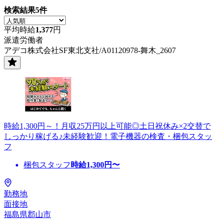
検索結果
5
件
平均時給
1,377
円
派遣労働者
アデコ株式会社SF東北支社/A01120978-舞木_2607
時給1,300円～！月収25万円以上可能◎土日祝休み×2交替で
しっかり稼げる♪未経験歓迎！電子機器の検査・梱包スタッ
フ
梱包スタッフ
時給
1,300
円〜
勤務地
面接地
福島県郡山市