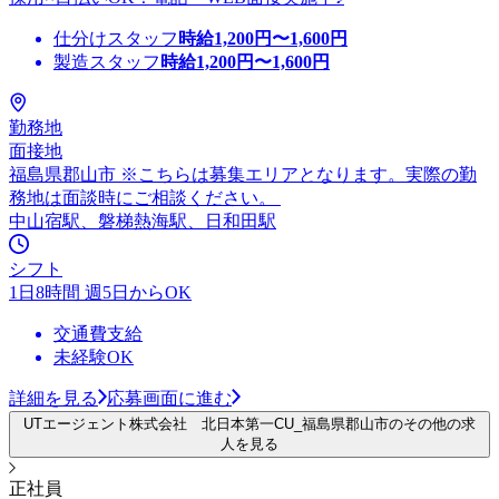
仕分けスタッフ
時給
1,200
円〜
1,600
円
製造スタッフ
時給
1,200
円〜
1,600
円
勤務地
面接地
福島県郡山市 ※こちらは募集エリアとなります。実際の勤
務地は面談時にご相談ください。
中山宿駅、磐梯熱海駅、日和田駅
シフト
1日8時間 週5日からOK
交通費支給
未経験OK
詳細を見る
応募画面に進む
UTエージェント株式会社 北日本第一CU_福島県郡山市のその他の求
人を見る
正社員