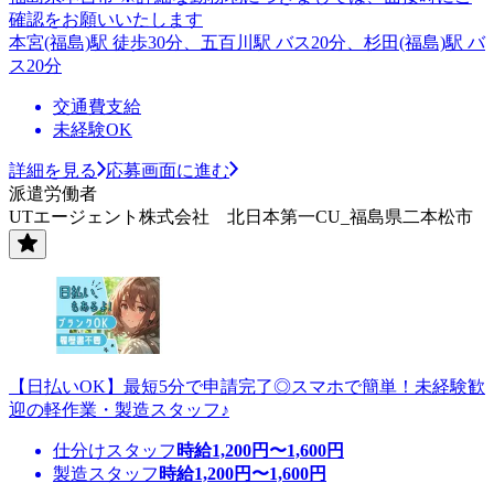
確認をお願いいたします
本宮(福島)駅 徒歩30分、五百川駅 バス20分、杉田(福島)駅 バ
ス20分
交通費支給
未経験OK
詳細を見る
応募画面に進む
派遣労働者
UTエージェント株式会社 北日本第一CU_福島県二本松市
【日払いOK】最短5分で申請完了◎スマホで簡単！未経験歓
迎の軽作業・製造スタッフ♪
仕分けスタッフ
時給
1,200
円〜
1,600
円
製造スタッフ
時給
1,200
円〜
1,600
円