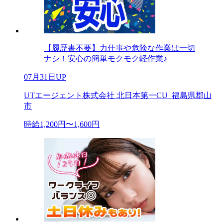
【履歴書不要】力仕事や危険な作業は一切
ナシ！安心の簡単モクモク軽作業♪
07月31日UP
UTエージェント株式会社 北日本第一CU_福島県郡山
市
時給1,200円〜1,600円