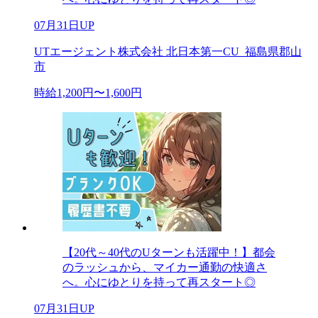
07月31日UP
UTエージェント株式会社 北日本第一CU_福島県郡山
市
時給1,200円〜1,600円
【20代～40代のUターンも活躍中！】都会
のラッシュから、マイカー通勤の快適さ
へ。心にゆとりを持って再スタート◎
07月31日UP