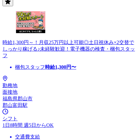
時給1,300円～！月収25万円以上可能◎土日祝休み×2交替で
しっかり稼げる♪未経験歓迎！電子機器の検査・梱包スタッ
フ
梱包スタッフ
時給
1,300
円〜
勤務地
面接地
福島県郡山市
郡山富田駅
シフト
1日8時間 週5日からOK
交通費支給