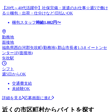
【20代～40代活躍中】社保完備・派遣のお仕事☆週5で働け
る☆梱包・出荷・仕分けなど/日払いOK
梱包スタッフ
時給
1,082
円〜
勤務地
面接地
福島県西白河郡矢吹町(勤務地) 郡山市長者1-3-8 イートンセ
ンター1F(面接地)
矢吹駅
シフト
週5日からOK
交通費支給
未経験OK
詳細を見る
応募画面に進む
近くの市区町村からバイトを探す