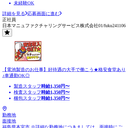
未経験OK
詳細を見る
応募画面に進む
正社員
日本マニュファクチャリングサービス株式会社01/fuku241106
【電池製造のお仕事】好待遇の大手で働こう★格安食堂あり
♪車通勤OK◎
製造スタッフ
時給
1,350
円〜
検査スタッフ
時給
1,350
円〜
梱包スタッフ
時給
1,350
円〜
勤務地
面接地
福島県本宮市 ※詳細な勤務地につきましては、面接時にご