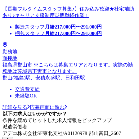
【長期フルタイムスタッフ募集♪】住み込み歓迎★社宅補助
あり♪キャリア支援制度◎簡単軽作業！
製造スタッフ
月給
217,000
円〜
291,000
円
梱包スタッフ
月給
217,000
円〜
291,000
円
勤務地
面接地
福島県郡山市 ※こちらは募集エリアとなります。実際の勤
務地は茨城県下妻市となります。
郡山(福島)駅、安積永盛駅、日和田駅
交通費支給
未経験OK
詳細を見る
応募画面に進む
以下の求人はいかがですか？
条件を緩めてヒットした求人情報をピックアップ
派遣労働者
アデコ株式会社SF東北支社/A01120978-郡山富田_2607