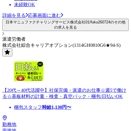
未経験OK
詳細を見る
応募画面に進む
日本マニュファクチャリングサービス株式会社01/fuku260724のその他
の求人を見る
派遣労働者
株式会社綜合キャリアオプション(1314GH0810G6★94-S)
【20代～40代活躍中】社保完備・派遣のお仕事☆週5で働け
る☆基板材料の計量・検査・真空パック・梱包/日払いOK
梱包スタッフ
時給
1,130
円〜
勤務地
面接地