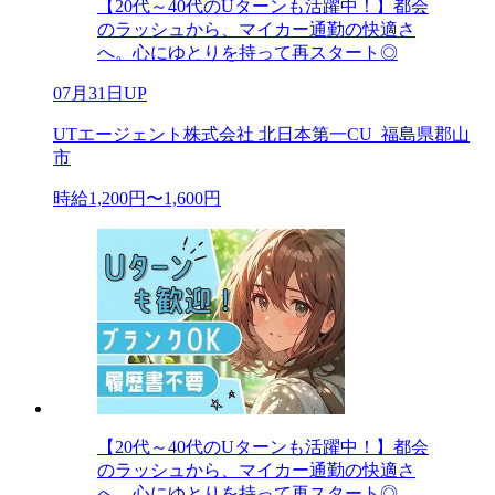
【20代～40代のUターンも活躍中！】都会
のラッシュから、マイカー通勤の快適さ
へ。心にゆとりを持って再スタート◎
07月31日UP
UTエージェント株式会社 北日本第一CU_福島県郡山
市
時給1,200円〜1,600円
【20代～40代のUターンも活躍中！】都会
のラッシュから、マイカー通勤の快適さ
へ。心にゆとりを持って再スタート◎