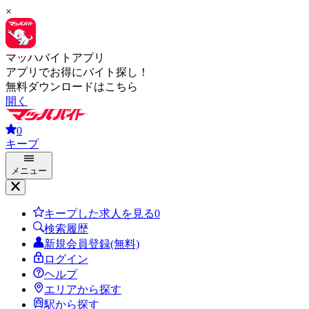
×
マッハバイトアプリ
アプリでお得にバイト探し！
無料ダウンロードはこちら
開く
0
キープ
メニュー
キープした求人を見る
0
検索履歴
新規会員登録(無料)
ログイン
ヘルプ
エリアから探す
駅から探す