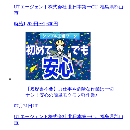
UTエージェント株式会社 北日本第一CU_福島県郡山
市
時給1,200円〜1,600円
【履歴書不要】力仕事や危険な作業は一切
ナシ！安心の簡単モクモク軽作業♪
07月31日UP
UTエージェント株式会社 北日本第一CU_福島県郡山
市