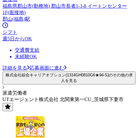
福島県郡山市(勤務地) 郡山市長者1-3-8 イートンセンター
1F(面接地)
郡山(福島)駅
シフト
週5日からOK
交通費支給
未経験OK
詳細を見る
応募画面に進む
株式会社綜合キャリアオプション(1314GH0810G6★94-S)のその他の求
人を見る
派遣労働者
UTエージェント株式会社 北関東第一CU_茨城県下妻市