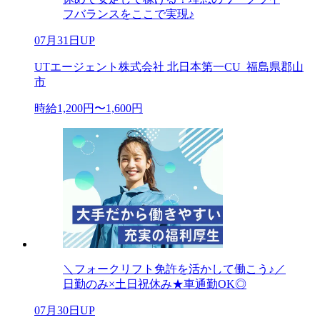
フバランスをここで実現♪
07月31日UP
UTエージェント株式会社 北日本第一CU_福島県郡山
市
時給1,200円〜1,600円
＼フォークリフト免許を活かして働こう♪／
日勤のみ×土日祝休み★車通勤OK◎
07月30日UP