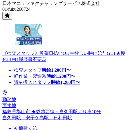
日本マニュファクチャリングサービス株式会社
01/fuku260724
《検査スタッフ》希望日払いOK⇒欲しい時に給与GET★髪
色自由♪履歴書不要◎
検査スタッフ
時給
1,200
円〜
軽作業・製造系
時給
1,200
円〜
資材搬入スタッフ
時給
1,200
円〜
勤務地
面接地
福島県郡山市 ★磐越西線・喜久田駅より車10分
喜久田駅、安子ケ島駅、日和田駅
交通費支給