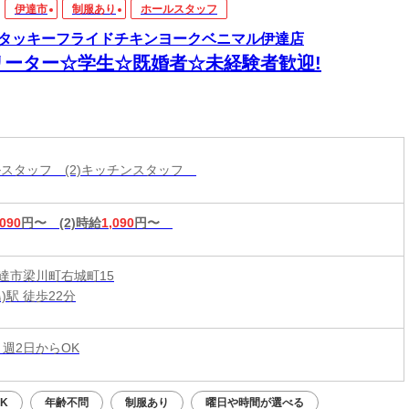
伊達市
制服あり
ホールスタッフ
タッキーフライドチキンヨークベニマル伊達店
リーター☆学生☆既婚者☆未経験者歓迎!
ールスタッフ (2)キッチンスタッフ
,090
円〜
(2)時給
1,090
円〜
達市梁川町右城町15
)駅 徒歩22分
 週2日からOK
K
年齢不問
制服あり
曜日や時間が選べる