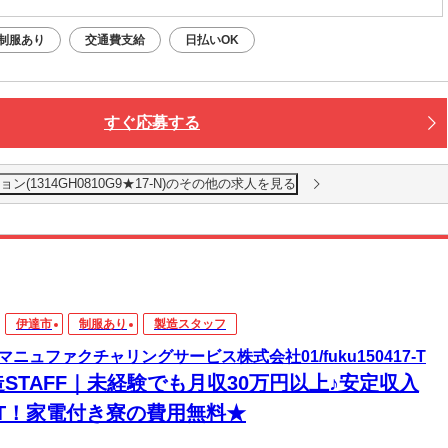
制服あり
交通費支給
日払いOK
すぐ応募する
1314GH0810G9★17-N)のその他の求人を見る
伊達市
制服あり
製造スタッフ
マニュファクチャリングサービス株式会社01/fuku150417-T
STAFF｜未経験でも月収30万円以上♪安定収入
ET！家電付き寮の費用無料★