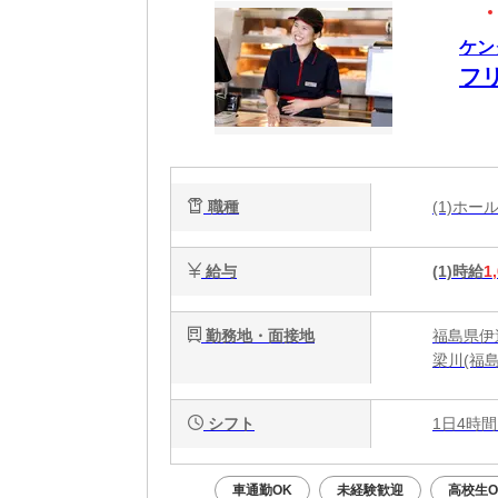
ケン
フ
職種
(1)ホ
給与
(1)時給
1
勤務地・面接地
福島県伊
梁川(福島
シフト
1日4時間
車通勤OK
未経験歓迎
高校生O