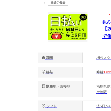
派遣労働者
株式
【
で
日
職種
梱包ス
給与
時給
1,03
勤務地・面接地
福島県伊
伊達駅
シフト
週5日か