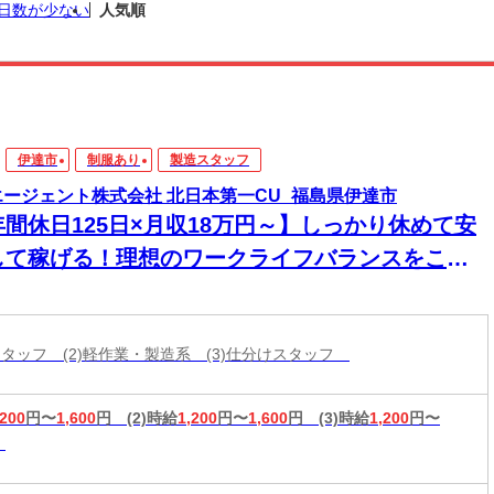
日数が少ない
人気順
伊達市
制服あり
製造スタッフ
エージェント株式会社 北日本第一CU_福島県伊達市
年間休日125日×月収18万円～】しっかり休めて安
して稼げる！理想のワークライフバランスをここ
現♪
造スタッフ (2)軽作業・製造系 (3)仕分けスタッフ
,200
円〜
1,600
円
(2)時給
1,200
円〜
1,600
円
(3)時給
1,200
円〜