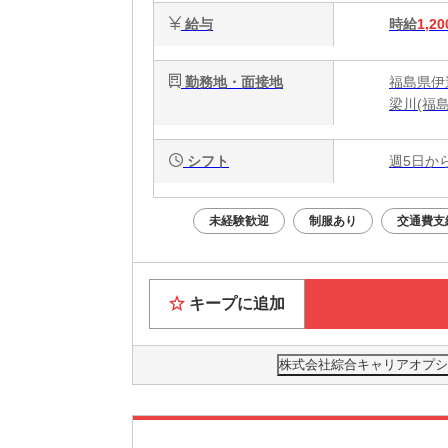
給与
時給
1,20
勤務地・面接地
福島県伊
梁川(福島
シフト
週5日か
未経験歓迎
制服あり
交通費支
キープに追加
株式会社綜合キャリアオプション(