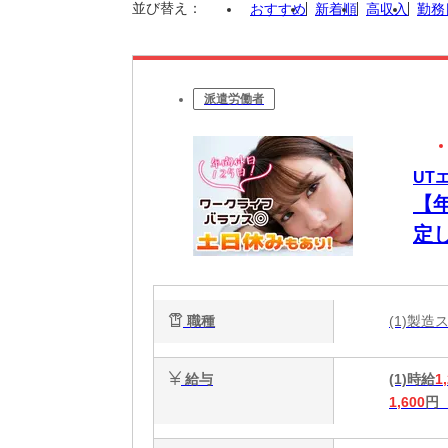
並び替え：
おすすめ
新着順
高収入
勤務
派遣労働者
UT
【
定
で実
職種
(1)製
給与
(1)時給
1
1,600
円