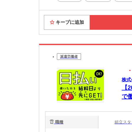
キープに追加
派遣労働者
株式
【
で
職種
組立ス