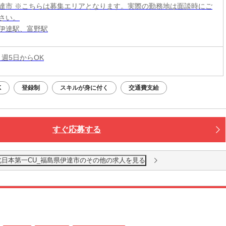
達市 ※こちらは募集エリアとなります。実際の勤務地は面談時にご
さい。
伊達駅、富野駅
 週5日からOK
K
登録制
スキルが身に付く
交通費支給
すぐ応募する
北日本第一CU_福島県伊達市のその他の求人を見る