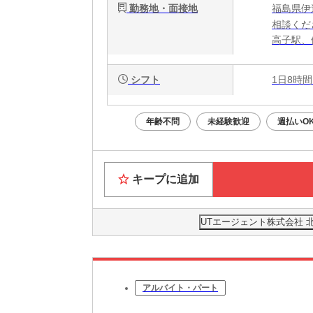
勤務地・面接地
福島県伊
相談くだ
高子駅、
シフト
1日8時間
年齢不問
未経験歓迎
週払いO
キープに追加
UTエージェント株式会社 
アルバイト・パート