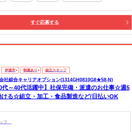
すぐ応募する
伊達市
制服あり
組立スタッフ
会社綜合キャリアオプション(1314GH0810G8★58-N)
20代～40代活躍中】社保完備・派遣のお仕事☆週5
働ける☆組立・加工・食品製造など/日払いOK
タッフ