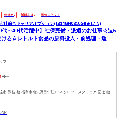
伊達市
制服あり
梱包スタッフ
会社綜合キャリアオプション(1314GH0810G9★17-N)
20代～40代活躍中】社保完備・派遣のお仕事☆週5
働ける☆レトルト食品の原料投入・前処理・運搬/
払いOK
タッフ
5
円〜
達市(勤務地) 福島市南矢野目中江10-3 クロツ・スクウェア(面接地)
らOK