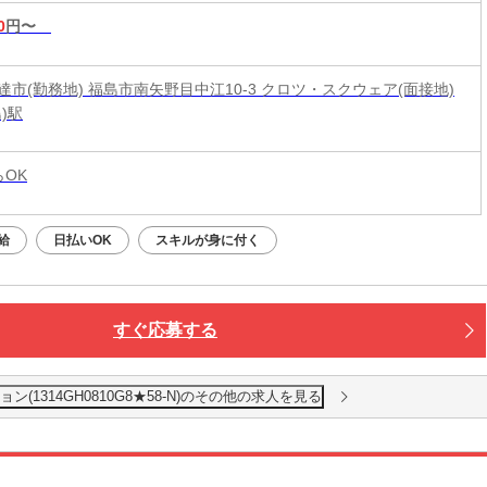
0
円〜
達市(勤務地) 福島市南矢野目中江10-3 クロツ・スクウェア(面接地)
)駅
らOK
給
日払いOK
スキルが身に付く
すぐ応募する
1314GH0810G8★58-N)のその他の求人を見る