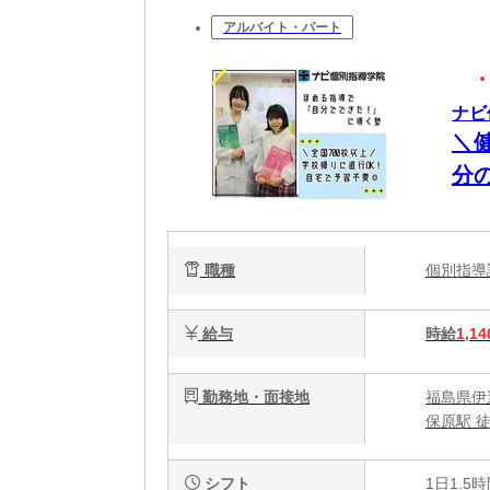
アルバイト・パート
ナビ
＼
分
職種
個別指
給与
時給
1,14
勤務地・面接地
福島県伊
保原駅 徒
シフト
1日1.5