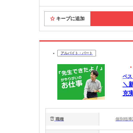
キープに追加
アルバイト・パート
ベス
＼
充
の
職種
個別指