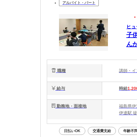
アルバイト・パート
ヒュ
子
ん
職種
講師・
給与
時給
1,20
勤務地・面接地
福島県伊
伊達駅 徒
日払いOK
交通費支給
年齢不