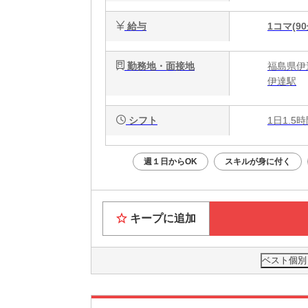
給与
1コマ(90
勤務地・面接地
福島県伊達
伊達駅
シフト
1日1.5
週１日からOK
スキルが身に付く
キープに追加
ベスト個別