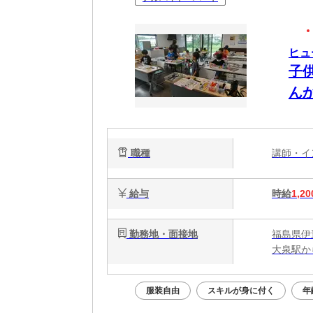
ヒュ
子
ん
職種
講師・
給与
時給
1,20
勤務地・面接地
福島県伊
大泉駅か
服装自由
スキルが身に付く
年