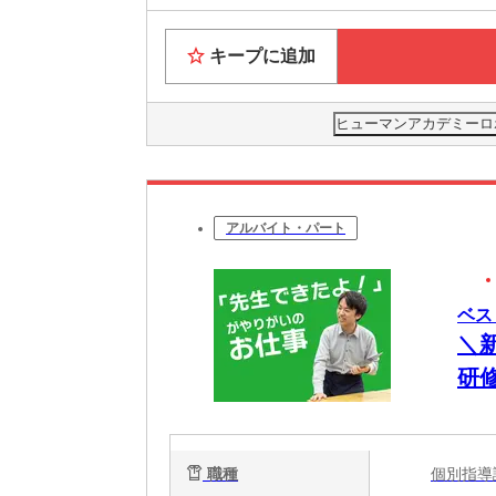
キープに追加
ヒューマンアカデミーロ
アルバイト・パート
ベス
＼
研
さ
職種
個別指