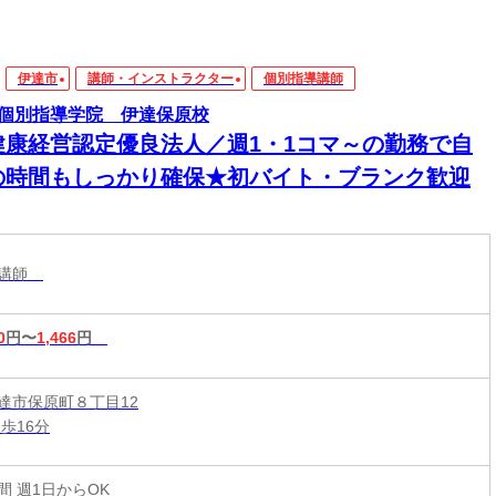
伊達市
講師・インストラクター
個別指導講師
個別指導学院 伊達保原校
健康経営認定優良法人／週1・1コマ～の勤務で自
の時間もしっかり確保★初バイト・ブランク歓迎
導講師
0
円〜
1,466
円
達市保原町８丁目12
歩16分
時間 週1日からOK