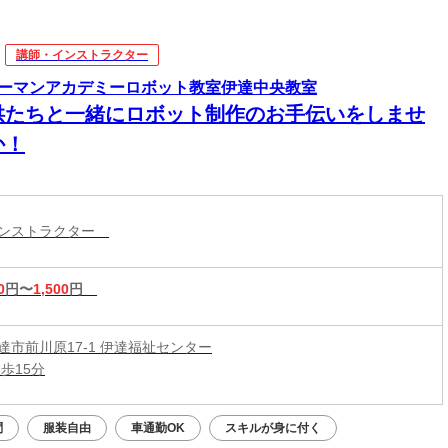
講師・インストラクター
ーマンアカデミーロボット教室伊達中央教室
供たちと一緒にロボット制作のお手伝いをしませ
か！
インストラクター
0
円〜
1,500
円
達市前川原17-1 伊達福祉センター
歩15分
問
服装自由
車通勤OK
スキルが身に付く