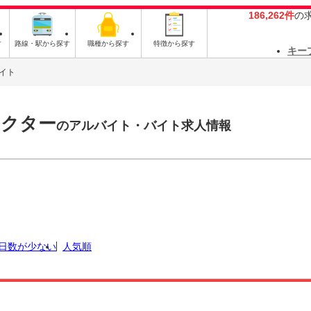
186,262件
の
す
路線・駅から探す
職種から探す
特徴から探す
キー
イト
ラクター
のアルバイト・バイト求人情報
日数が少ない
人気順