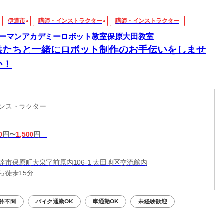
伊達市
講師・インストラクター
講師・インストラクター
ーマンアカデミーロボット教室保原大田教室
供たちと一緒にロボット制作のお手伝いをしませ
か！
インストラクター
0
円〜
1,500
円
達市保原町大泉字前原内106-1 太田地区交流館内
ら徒歩15分
齢不問
バイク通勤OK
車通勤OK
未経験歓迎