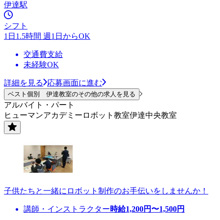
伊達駅
シフト
1日1.5時間 週1日からOK
交通費支給
未経験OK
詳細を見る
応募画面に進む
ベスト個別 伊達教室のその他の求人を見る
アルバイト・パート
ヒューマンアカデミーロボット教室伊達中央教室
子供たちと一緒にロボット制作のお手伝いをしませんか！
講師・インストラクター
時給
1,200
円〜
1,500
円