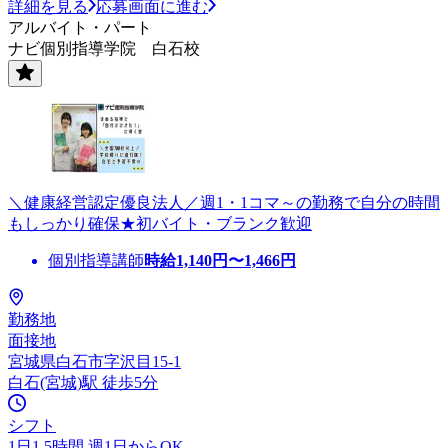
詳細を見る
応募画面に進む
アルバイト・パート
ナビ個別指導学院 白石校
＼健康経営認定優良法人／週1・1コマ～の勤務で自分の時間
もしっかり確保★初バイト・ブランク歓迎
個別指導講師
時給
1,140
円〜
1,466
円
勤務地
面接地
宮城県白石市字沢目15-1
白石(宮城)駅 徒歩5分
シフト
1日1.5時間 週1日からOK