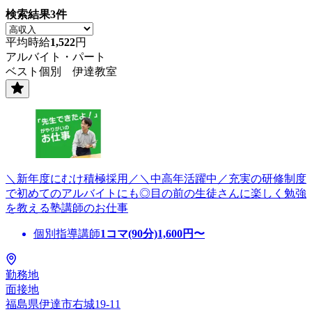
検索結果
3
件
平均時給
1,522
円
アルバイト・パート
ベスト個別 伊達教室
＼新年度にむけ積極採用／＼中高年活躍中／充実の研修制度
で初めてのアルバイトにも◎目の前の生徒さんに楽しく勉強
を教える塾講師のお仕事
個別指導講師
1コマ(90分)
1,600
円〜
勤務地
面接地
福島県伊達市右城19-11