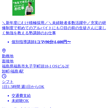
＼新年度にむけ積極採用／＼未経験者多数活躍中／充実の研
修制度で初めてのアルバイトにも◎目の前の生徒さんに楽し
く勉強を教える塾講師のお仕事
個別指導講師
1コマ(90分)
1,600
円〜
勤務地
面接地
福島県福島市丸子字町頭18-1 OSビル2F
卸町(福島)駅
シフト
1日1.5時間 週1日からOK
交通費支給
未経験OK