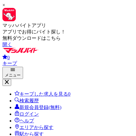
×
マッハバイトアプリ
アプリでお得にバイト探し！
無料ダウンロードはこちら
開く
0
キープ
メニュー
キープした求人を見る
0
検索履歴
新規会員登録(無料)
ログイン
ヘルプ
エリアから探す
駅から探す