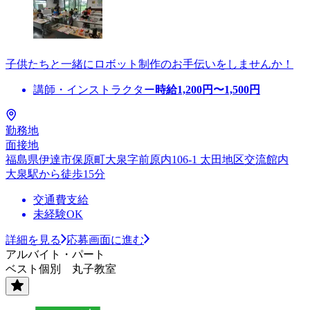
子供たちと一緒にロボット制作のお手伝いをしませんか！
講師・インストラクター
時給
1,200
円〜
1,500
円
勤務地
面接地
福島県伊達市保原町大泉字前原内106-1 太田地区交流館内
大泉駅から徒歩15分
交通費支給
未経験OK
詳細を見る
応募画面に進む
アルバイト・パート
ベスト個別 丸子教室