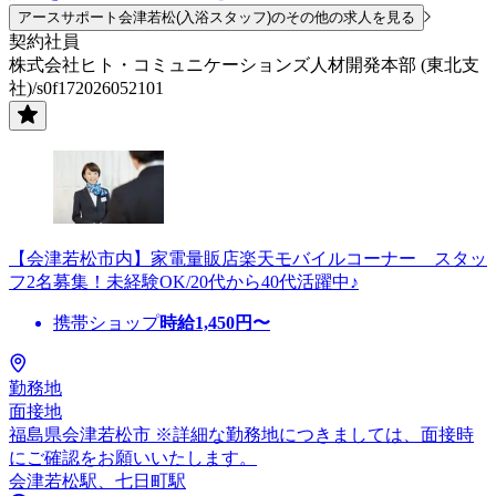
アースサポート会津若松(入浴スタッフ)のその他の求人を見る
契約社員
株式会社ヒト・コミュニケーションズ人材開発本部 (東北支
社)/s0f172026052101
【会津若松市内】家電量販店楽天モバイルコーナー スタッ
フ2名募集！未経験OK/20代から40代活躍中♪
携帯ショップ
時給
1,450
円〜
勤務地
面接地
福島県会津若松市 ※詳細な勤務地につきましては、面接時
にご確認をお願いいたします。
会津若松駅、七日町駅