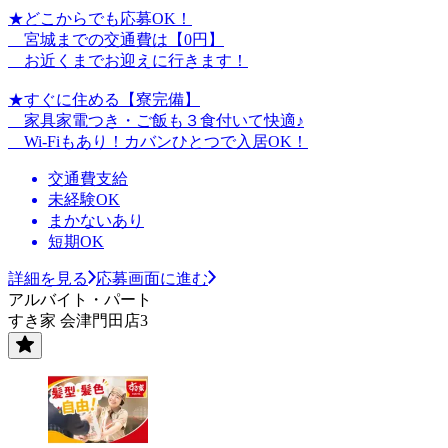
★どこからでも応募OK！
宮城までの交通費は【0円】
お近くまでお迎えに行きます！
★すぐに住める【寮完備】
家具家電つき・ご飯も３食付いて快適♪
Wi-Fiもあり！カバンひとつで入居OK！
交通費支給
未経験OK
まかないあり
短期OK
詳細を見る
応募画面に進む
アルバイト・パート
すき家 会津門田店3