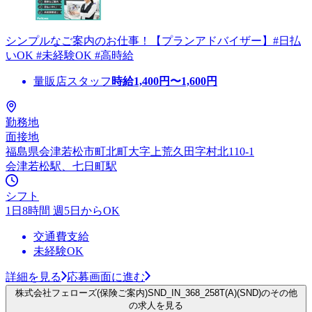
シンプルなご案内のお仕事！【プランアドバイザー】#日払
いOK #未経験OK #高時給
量販店スタッフ
時給
1,400
円〜
1,600
円
勤務地
面接地
福島県会津若松市町北町大字上荒久田字村北110-1
会津若松駅、七日町駅
シフト
1日8時間 週5日からOK
交通費支給
未経験OK
詳細を見る
応募画面に進む
株式会社フェローズ(保険ご案内)SND_IN_368_258T(A)(SND)のその他
の求人を見る