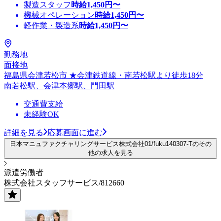
製造スタッフ
時給
1,450
円〜
機械オペレーション
時給
1,450
円〜
軽作業・製造系
時給
1,450
円〜
勤務地
面接地
福島県会津若松市 ★会津鉄道線・南若松駅より徒歩18分
南若松駅、会津本郷駅、門田駅
交通費支給
未経験OK
詳細を見る
応募画面に進む
日本マニュファクチャリングサービス株式会社01/fuku140307-Tのその
他の求人を見る
派遣労働者
株式会社スタッフサービス/812660