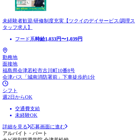
未経験者歓迎/研修制度充実【ツクイのデイサービス/調理ス
タッフ求人】
フード系
時給
1,033
円〜
1,039
円
勤務地
面接地
福島県会津若松市古川町10番8号
会津バス「城南消防署前」下車徒歩約1分
シフト
週2日からOK
交通費支給
未経験OK
詳細を見る
応募画面に進む
アルバイト・パート
ナビ個別指導学院 会津若松校