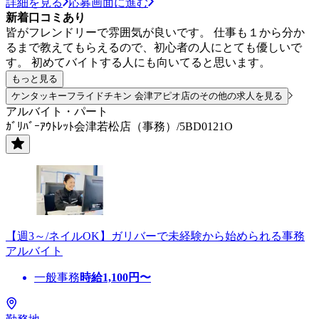
詳細を見る
応募画面に進む
新着口コミあり
皆がフレンドリーで雰囲気が良いです。 仕事も１から分か
るまで教えてもらえるので、初心者の人にとても優しいで
す。 初めてバイトする人にも向いてると思います。
もっと見る
ケンタッキーフライドチキン 会津アピオ店のその他の求人を見る
アルバイト・パート
ｶﾞﾘﾊﾞｰｱｳﾄﾚｯﾄ会津若松店（事務）/5BD0121O
【週3～/ネイルOK】ガリバーで未経験から始められる事務
アルバイト
一般事務
時給
1,100
円〜