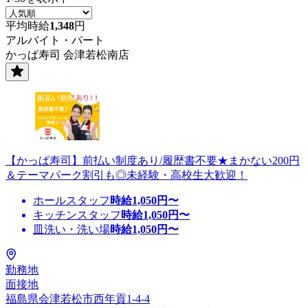
平均時給
1,348
円
アルバイト・パート
かっぱ寿司 会津若松南店
【かっぱ寿司】前払い制度あり/履歴書不要★まかない200円
＆テーマパーク割引も◎未経験・高校生大歓迎！
ホールスタッフ
時給
1,050
円〜
キッチンスタッフ
時給
1,050
円〜
皿洗い・洗い場
時給
1,050
円〜
勤務地
面接地
福島県会津若松市西年貢1-4-4