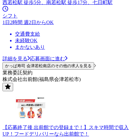
西若松駅 徒歩5分、南若松駅 徒歩17分、七日町駅
シフト
1日2時間 週2日からOK
交通費支給
未経験OK
まかないあり
詳細を見る
応募画面に進む
かっぱ寿司 会津若松南店のその他の求人を見る
業務委託契約
株式会社出前館(福島県会津若松市)
【応募終了後 出前館での登録まで！】スキマ時間で収入
UP！フードデリバリーなら出前館で！