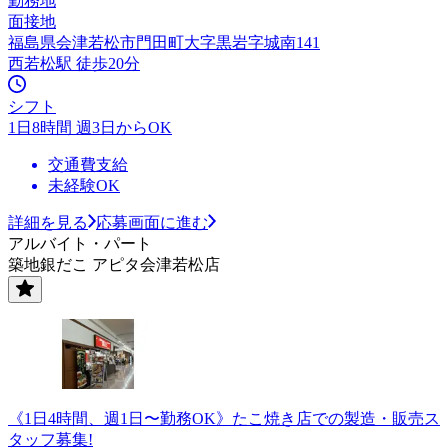
勤務地
面接地
福島県会津若松市門田町大字黒岩字城南141
西若松駅 徒歩20分
シフト
1日8時間 週3日からOK
交通費支給
未経験OK
詳細を見る
応募画面に進む
アルバイト・パート
築地銀だこ アピタ会津若松店
《1日4時間、週1日〜勤務OK》たこ焼き店での製造・販売ス
タッフ募集!