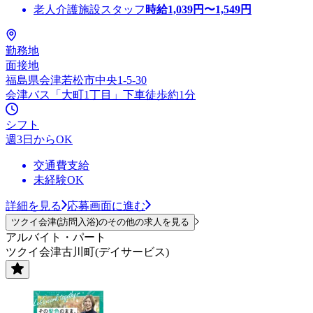
老人介護施設スタッフ
時給
1,039
円〜
1,549
円
勤務地
面接地
福島県会津若松市中央1-5-30
会津バス「大町1丁目」下車徒歩約1分
シフト
週3日からOK
交通費支給
未経験OK
詳細を見る
応募画面に進む
ツクイ会津(訪問入浴)のその他の求人を見る
アルバイト・パート
ツクイ会津古川町(デイサービス)