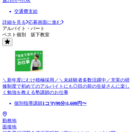
週2日からOK
交通費支給
詳細を見る
応募画面に進む
アルバイト・パート
ベスト個別 坂下教室
＼新年度にむけ積極採用／＼未経験者多数活躍中／充実の研
修制度で初めてのアルバイトにも◎目の前の生徒さんに楽し
く勉強を教える塾講師のお仕事
個別指導講師
1コマ(90分)
1,600
円〜
勤務地
面接地