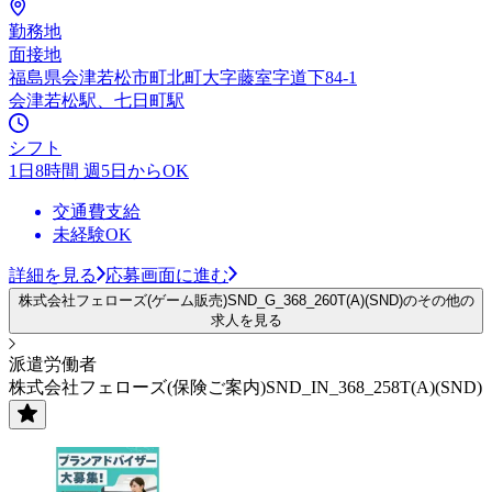
勤務地
面接地
福島県会津若松市町北町大字藤室字道下84-1
会津若松駅、七日町駅
シフト
1日8時間 週5日からOK
交通費支給
未経験OK
詳細を見る
応募画面に進む
株式会社フェローズ(ゲーム販売)SND_G_368_260T(A)(SND)のその他の
求人を見る
派遣労働者
株式会社フェローズ(保険ご案内)SND_IN_368_258T(A)(SND)