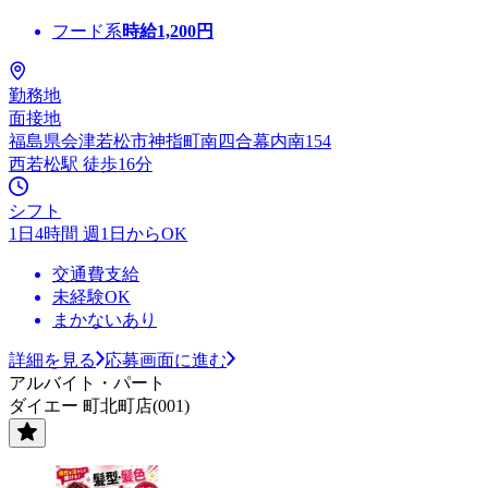
フード系
時給
1,200
円
勤務地
面接地
福島県会津若松市神指町南四合幕内南154
西若松駅 徒歩16分
シフト
1日4時間 週1日からOK
交通費支給
未経験OK
まかないあり
詳細を見る
応募画面に進む
アルバイト・パート
ダイエー 町北町店(001)