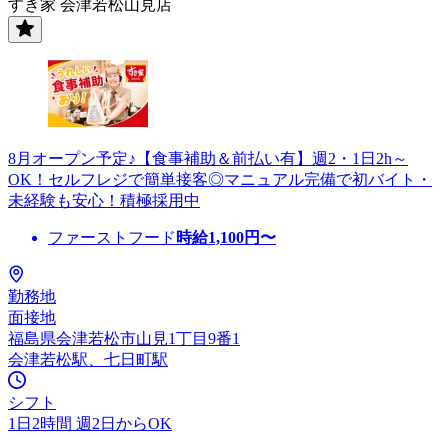
すき家 会津若松山見店
8月オープン予定♪【食事補助＆前払い有】週2・1日2h～
OK！セルフレジで簡単接客◎マニュアル完備で初バイト・
未経験も安心！積極採用中
ファーストフード
時給
1,100
円〜
勤務地
面接地
福島県会津若松市山見1丁目9番1
会津若松駅、七日町駅
シフト
1日2時間 週2日からOK