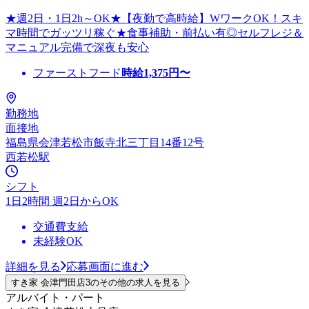
★週2日・1日2h～OK★【夜勤で高時給】WワークOK！スキ
マ時間でガッツリ稼ぐ★食事補助・前払い有◎セルフレジ＆
マニュアル完備で深夜も安心
ファーストフード
時給
1,375
円〜
勤務地
面接地
福島県会津若松市飯寺北三丁目14番12号
西若松駅
シフト
1日2時間 週2日からOK
交通費支給
未経験OK
詳細を見る
応募画面に進む
すき家 会津門田店3のその他の求人を見る
アルバイト・パート