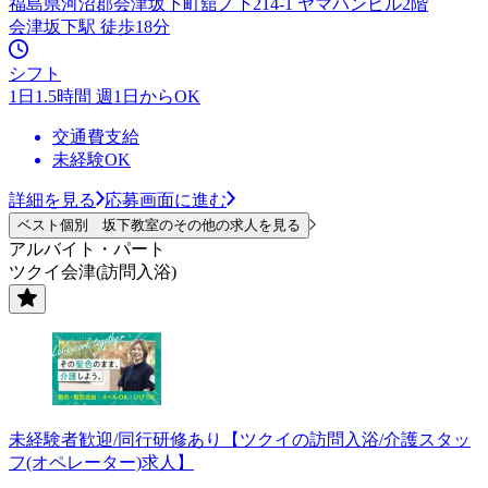
福島県河沼郡会津坂下町舘ノ下214-1 ヤマハンビル2階
会津坂下駅 徒歩18分
シフト
1日1.5時間 週1日からOK
交通費支給
未経験OK
詳細を見る
応募画面に進む
ベスト個別 坂下教室のその他の求人を見る
アルバイト・パート
ツクイ会津(訪問入浴)
未経験者歓迎/同行研修あり【ツクイの訪問入浴/介護スタッ
フ(オペレーター)求人】