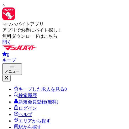
×
マッハバイトアプリ
アプリでお得にバイト探し！
無料ダウンロードはこちら
開く
0
キープ
メニュー
キープした求人を見る
0
検索履歴
新規会員登録(無料)
ログイン
ヘルプ
エリアから探す
駅から探す