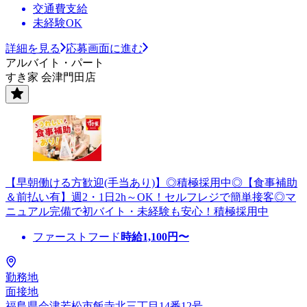
交通費支給
未経験OK
詳細を見る
応募画面に進む
アルバイト・パート
すき家 会津門田店
【早朝働ける方歓迎(手当あり)】◎積極採用中◎【食事補助
＆前払い有】週2・1日2h～OK！セルフレジで簡単接客◎マ
ニュアル完備で初バイト・未経験も安心！積極採用中
ファーストフード
時給
1,100
円〜
勤務地
面接地
福島県会津若松市飯寺北三丁目14番12号