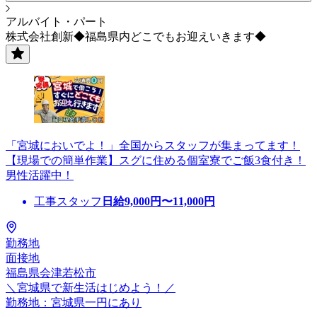
アルバイト・パート
株式会社創新◆福島県内どこでもお迎えいきます◆
「宮城においでよ！」全国からスタッフが集まってます！
【現場での簡単作業】スグに住める個室寮でご飯3食付き！
男性活躍中！
工事スタッフ
日給
9,000
円〜
11,000
円
勤務地
面接地
福島県会津若松市
＼宮城県で新生活はじめよう！／
勤務地：宮城県一円にあり