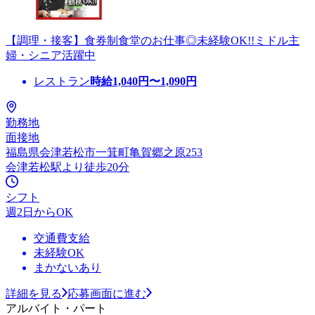
【調理・接客】食券制食堂のお仕事◎未経験OK!!ミドル主
婦・シニア活躍中
レストラン
時給
1,040
円〜
1,090
円
勤務地
面接地
福島県会津若松市一箕町亀賀郷之原253
会津若松駅より徒歩20分
シフト
週2日からOK
交通費支給
未経験OK
まかないあり
詳細を見る
応募画面に進む
アルバイト・パート