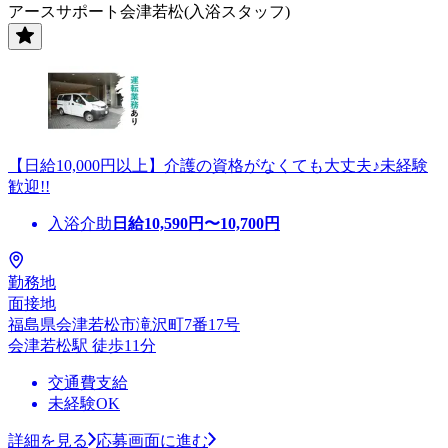
アースサポート会津若松(入浴スタッフ)
【日給10,000円以上】介護の資格がなくても大丈夫♪未経験
歓迎!!
入浴介助
日給
10,590
円〜
10,700
円
勤務地
面接地
福島県会津若松市滝沢町7番17号
会津若松駅 徒歩11分
交通費支給
未経験OK
詳細を見る
応募画面に進む