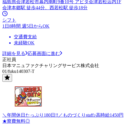
福島県会津若松市幕内南町9番10号 アピタ会津若松店内1F
会津本郷駅 徒歩44分、西若松駅 徒歩18分
シフト
1日8時間 週5日からOK
交通費支給
未経験OK
詳細を見る
応募画面に進む
正社員
日本マニュファクチャリングサービス株式会社
01/fuku140307-T
＼年間休日たっぷり180日!!／ものづくりstaff♪高時給1450円
★寮費無料◎