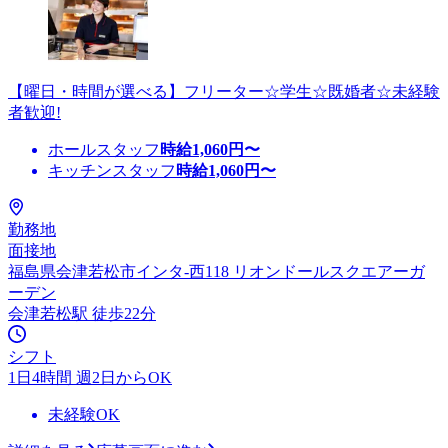
【曜日・時間が選べる】フリーター☆学生☆既婚者☆未経験
者歓迎!
ホールスタッフ
時給
1,060
円〜
キッチンスタッフ
時給
1,060
円〜
勤務地
面接地
福島県会津若松市インタ-西118 リオンドールスクエアーガ
ーデン
会津若松駅 徒歩22分
シフト
1日4時間 週2日からOK
未経験OK