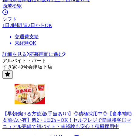
西若松駅
シフト
1日2時間 週2日からOK
交通費支給
未経験OK
詳細を見る
応募画面に進む
アルバイト・パート
すき家 49号会津坂下店
【早朝働ける方歓迎(手当あり)】◎積極採用中◎【食事補助
＆前払い有】週2・1日2h～OK！セルフレジで簡単接客◎マ
ニュアル完備で初バイト・未経験も安心！積極採用中