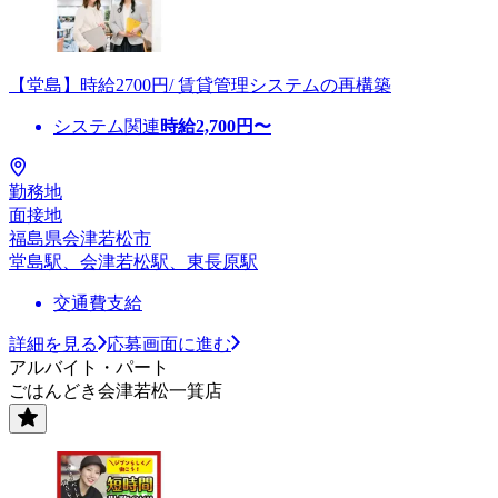
【堂島】時給2700円/ 賃貸管理システムの再構築
システム関連
時給
2,700
円〜
勤務地
面接地
福島県会津若松市
堂島駅、会津若松駅、東長原駅
交通費支給
詳細を見る
応募画面に進む
アルバイト・パート
ごはんどき会津若松一箕店