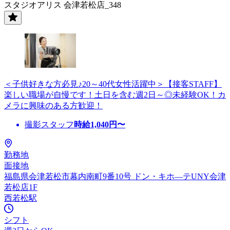
スタジオアリス 会津若松店_348
＜子供好きな方必見♪20～40代女性活躍中＞【接客STAFF】
楽しい職場が自慢です！土日を含む週2日～◎未経験OK！カ
メラに興味のある方歓迎！
撮影スタッフ
時給
1,040
円〜
勤務地
面接地
福島県会津若松市幕内南町9番10号 ドン・キホ—テUNY会津
若松店1F
西若松駅
シフト