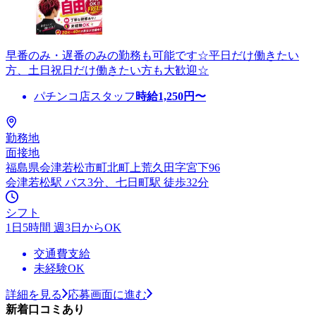
早番のみ・遅番のみの勤務も可能です☆平日だけ働きたい
方、土日祝日だけ働きたい方も大歓迎☆
パチンコ店スタッフ
時給
1,250
円〜
勤務地
面接地
福島県会津若松市町北町上荒久田字宮下96
会津若松駅 バス3分、七日町駅 徒歩32分
シフト
1日5時間 週3日からOK
交通費支給
未経験OK
詳細を見る
応募画面に進む
新着口コミあり