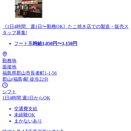
《1日4時間、週1日〜勤務OK》たこ焼き店での製造・販売ス
タッフ募集!
フード系
時給
1,050
円〜
1,150
円
勤務地
面接地
福島県郡山市長者町1-1-56
郡山(福島)駅 徒歩22分
シフト
1日4時間 週1日からOK
交通費支給
未経験OK
まかないあり