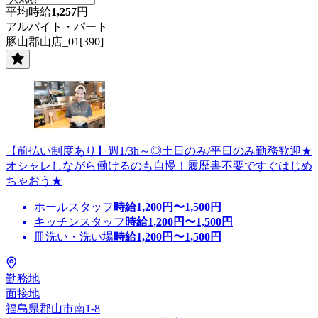
平均時給
1,257
円
アルバイト・パート
豚山郡山店_01[390]
【前払い制度あり】週1/3h～◎土日のみ/平日のみ勤務歓迎★
オシャレしながら働けるのも自慢！履歴書不要ですぐはじめ
ちゃおう★
ホールスタッフ
時給
1,200
円〜
1,500
円
キッチンスタッフ
時給
1,200
円〜
1,500
円
皿洗い・洗い場
時給
1,200
円〜
1,500
円
勤務地
面接地
福島県郡山市南1-8