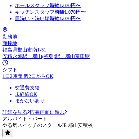
ホールスタッフ
時給
1,070
円〜
キッチンスタッフ
時給
1,070
円〜
皿洗い・洗い場
時給
1,070
円〜
勤務地
面接地
福島県郡山市南1-51
安積永盛駅、郡山(福島)駅、郡山富田駅
シフト
1日2時間 週2日からOK
交通費支給
未経験OK
まかないあり
詳細を見る
応募画面に進む
アルバイト・パート
やる気スイッチのスクールIE 郡山安積校