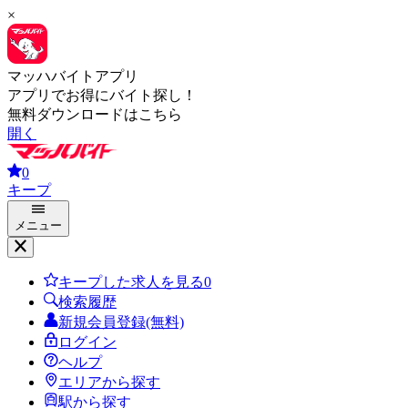
×
マッハバイトアプリ
アプリでお得にバイト探し！
無料ダウンロードはこちら
開く
0
キープ
メニュー
キープした求人を見る
0
検索履歴
新規会員登録(無料)
ログイン
ヘルプ
エリアから探す
駅から探す