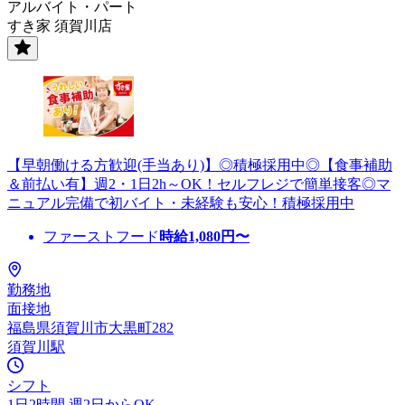
アルバイト・パート
すき家 須賀川店
【早朝働ける方歓迎(手当あり)】◎積極採用中◎【食事補助
＆前払い有】週2・1日2h～OK！セルフレジで簡単接客◎マ
ニュアル完備で初バイト・未経験も安心！積極採用中
ファーストフード
時給
1,080
円〜
勤務地
面接地
福島県須賀川市大黒町282
須賀川駅
シフト
1日2時間 週2日からOK