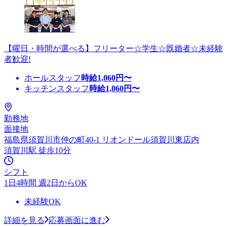
【曜日・時間が選べる】フリーター☆学生☆既婚者☆未経験
者歓迎!
ホールスタッフ
時給
1,060
円〜
キッチンスタッフ
時給
1,060
円〜
勤務地
面接地
福島県須賀川市仲の町40-1 リオンドール須賀川東店内
須賀川駅 徒歩10分
シフト
1日4時間 週2日からOK
未経験OK
詳細を見る
応募画面に進む