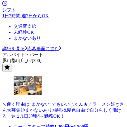
シフト
1日2時間 週2日からOK
交通費支給
未経験OK
まかないあり
詳細を見る
応募画面に進む
アルバイト・パート
豚山郡山店_02[390]
＼働く理由は“まかない”でもいいじゃん★／ラーメン好きさ
ん大募集◎まかないあり♪髪型&髪色自由で自分らしく働け
る！週１/1日3時間～勤務OK！
ホールスタッフ
時給
1,200
円〜
1,500
円