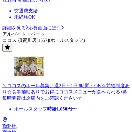
交通費支給
未経験OK
詳細を見る
応募画面に進む
アルバイト・パート
ココス 須賀川店[1557](ホールスタッフ)
＼ココスのホール募集／週2日～1日3時間～OK☆前給制度あ
り☆食事補助ありでお得にココスメニューが食べられる♪募
集時間帯は原稿内をご確認ください☆
ホールスタッフ
時給
1,050
円〜
勤務地