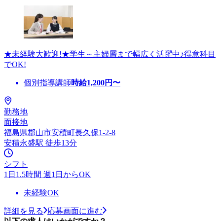
★未経験大歓迎!★学生～主婦層まで幅広く活躍中♪得意科目
でOK!
個別指導講師
時給
1,200
円〜
勤務地
面接地
福島県郡山市安積町長久保1-2-8
安積永盛駅 徒歩13分
シフト
1日1.5時間 週1日からOK
未経験OK
詳細を見る
応募画面に進む