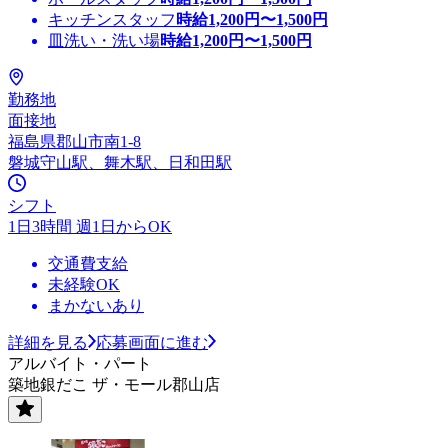
キッチンスタッフ
時給
1,200
円〜
1,500
円
皿洗い・洗い場
時給
1,200
円〜
1,500
円
勤務地
面接地
福島県郡山市南1-8
磐城守山駅、舞木駅、日和田駅
シフト
1日3時間 週1日からOK
交通費支給
未経験OK
まかないあり
詳細を見る
応募画面に進む
アルバイト・パート
築地銀だこ ザ・モール郡山店