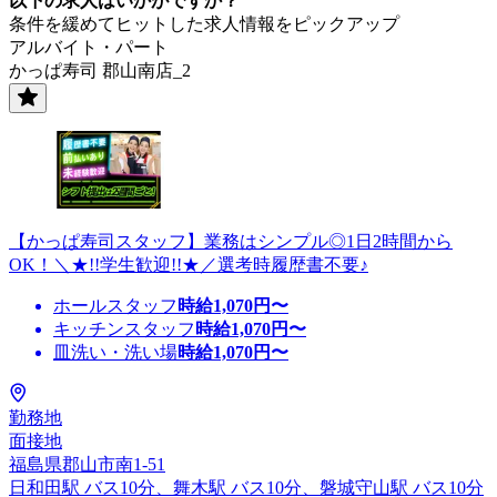
以下の求人はいかがですか？
条件を緩めてヒットした求人情報をピックアップ
アルバイト・パート
かっぱ寿司 郡山南店_2
【かっぱ寿司スタッフ】業務はシンプル◎1日2時間から
OK！＼★!!学生歓迎!!★／選考時履歴書不要♪
ホールスタッフ
時給
1,070
円〜
キッチンスタッフ
時給
1,070
円〜
皿洗い・洗い場
時給
1,070
円〜
勤務地
面接地
福島県郡山市南1-51
日和田駅 バス10分、舞木駅 バス10分、磐城守山駅 バス10分