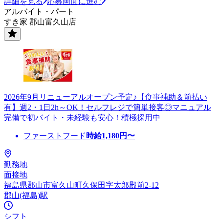
詳細を見る
応募画面に進む
アルバイト・パート
すき家 郡山富久山店
2026年9月リニューアルオープン予定♪【食事補助＆前払い
有】週2・1日2h～OK！セルフレジで簡単接客◎マニュアル
完備で初バイト・未経験も安心！積極採用中
ファーストフード
時給
1,180
円〜
勤務地
面接地
福島県郡山市富久山町久保田字太郎殿前2-12
郡山(福島)駅
シフト