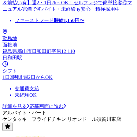
＆前払い有】週2・1日2h～OK！セルフレジで簡単接客◎マ
ニュアル完備で初バイト・未経験も安心！積極採用中
ファーストフード
時給
1,150
円〜
勤務地
面接地
福島県郡山市日和田町字原12-110
日和田駅
シフト
1日2時間 週2日からOK
交通費支給
未経験OK
詳細を見る
応募画面に進む
アルバイト・パート
ケンタッキーフライドチキン リオンドール須賀川東店