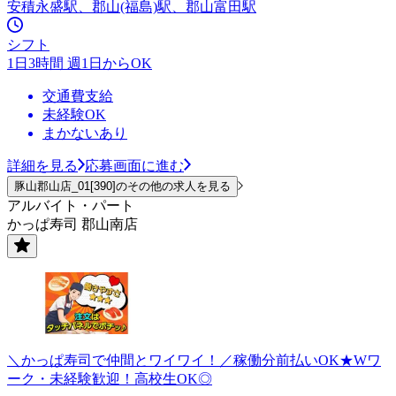
安積永盛駅、郡山(福島)駅、郡山富田駅
シフト
1日3時間 週1日からOK
交通費支給
未経験OK
まかないあり
詳細を見る
応募画面に進む
豚山郡山店_01[390]のその他の求人を見る
アルバイト・パート
かっぱ寿司 郡山南店
＼かっぱ寿司で仲間とワイワイ！／稼働分前払いOK★Wワ
ーク・未経験歓迎！高校生OK◎