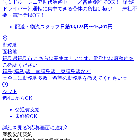
＼ミドル・シニア世代活躍中！！／普通免許でOK！《配送
ドライバー》運転に集中できる◎体の負担は極少！！来社不
要・電話登録OK！
配送・物流スタッフ
日給
13,125
円〜
16,407
円
勤務地
面接地
福島県福島市 こちらは募集エリアです。勤務地は原稿内を
ご確認ください。
福島(福島)駅、南福島駅、東福島駅など
☆全国に勤務地多数！希望の勤務地を教えてください☆
シフト
週4日からOK
交通費支給
未経験OK
詳細を見る
応募画面に進む
業務委託契約