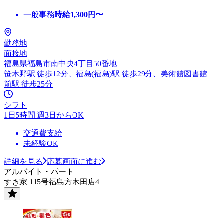
一般事務
時給
1,300
円〜
勤務地
面接地
福島県福島市南中央4丁目50番地
笹木野駅 徒歩12分、福島(福島)駅 徒歩29分、美術館図書館
前駅 徒歩25分
シフト
1日5時間 週3日からOK
交通費支給
未経験OK
詳細を見る
応募画面に進む
アルバイト・パート
すき家 115号福島方木田店4