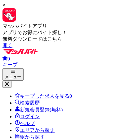
×
マッハバイトアプリ
アプリでお得にバイト探し！
無料ダウンロードはこちら
開く
0
キープ
メニュー
キープした求人を見る
0
検索履歴
新規会員登録(無料)
ログイン
ヘルプ
エリアから探す
駅から探す