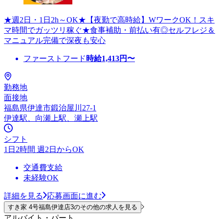
★週2日・1日2h～OK★【夜勤で高時給】WワークOK！スキ
マ時間でガッツリ稼ぐ★食事補助・前払い有◎セルフレジ＆
マニュアル完備で深夜も安心
ファーストフード
時給
1,413
円〜
勤務地
面接地
福島県伊達市鍛治屋川27-1
伊達駅、向瀬上駅、瀬上駅
シフト
1日2時間 週2日からOK
交通費支給
未経験OK
詳細を見る
応募画面に進む
すき家 4号福島伊達店3のその他の求人を見る
アルバイト・パート