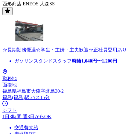
西形商店 ENEOS 大森SS
☆長期勤務優遇☆学生・主婦・主夫歓迎☆正社員登用あり
ガソリンスタンドスタッフ
時給
1,040
円〜
1,200
円
勤務地
面接地
福島県福島市大森字北島30-2
福島(福島)駅 バス15分
シフト
1日3時間 週3日からOK
交通費支給
未経験OK