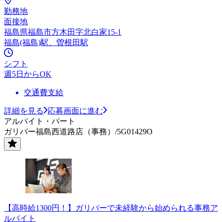
勤務地
面接地
福島県福島市方木田字北白家15-1
福島(福島)駅、曽根田駅
シフト
週5日からOK
交通費支給
詳細を見る
応募画面に進む
アルバイト・パート
ガリバー福島西道路店（事務）/5G01429O
【高時給1300円！】ガリバーで未経験から始められる事務ア
ルバイト