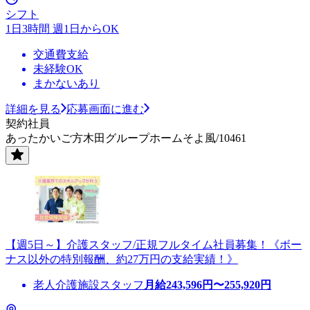
シフト
1日3時間 週1日からOK
交通費支給
未経験OK
まかないあり
詳細を見る
応募画面に進む
契約社員
あったかいご方木田グループホームそよ風/10461
【週5日～】介護スタッフ/正規フルタイム社員募集！《ボー
ナス以外の特別報酬、約27万円の支給実績！》
老人介護施設スタッフ
月給
243,596
円〜
255,920
円