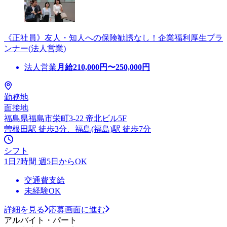
《正社員》友人・知人への保険勧誘なし！企業福利厚生プラ
ンナー(法人営業)
法人営業
月給
210,000
円〜
250,000
円
勤務地
面接地
福島県福島市栄町3-22 帝北ビル5F
曽根田駅 徒歩3分、福島(福島)駅 徒歩7分
シフト
1日7時間 週5日からOK
交通費支給
未経験OK
詳細を見る
応募画面に進む
アルバイト・パート