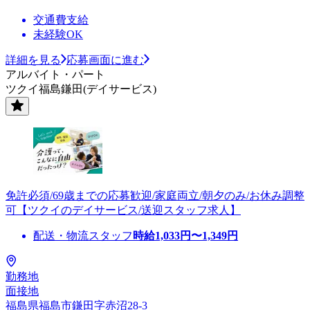
交通費支給
未経験OK
詳細を見る
応募画面に進む
アルバイト・パート
ツクイ福島鎌田(デイサービス)
免許必須/69歳までの応募歓迎/家庭両立/朝夕のみ/お休み調整
可【ツクイのデイサービス/送迎スタッフ求人】
配送・物流スタッフ
時給
1,033
円〜
1,349
円
勤務地
面接地
福島県福島市鎌田字赤沼28-3