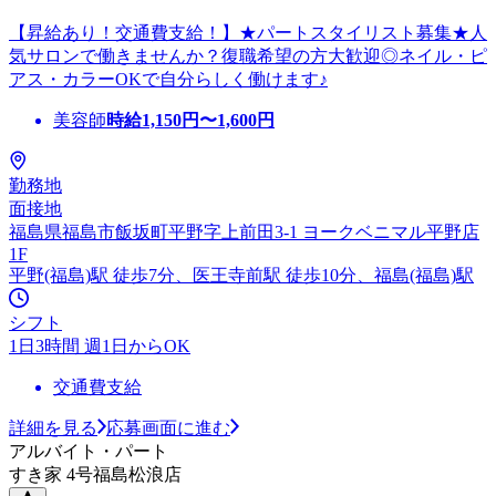
【昇給あり！交通費支給！】★パートスタイリスト募集★人
気サロンで働きませんか？復職希望の方大歓迎◎ネイル・ピ
アス・カラーOKで自分らしく働けます♪
美容師
時給
1,150
円〜
1,600
円
勤務地
面接地
福島県福島市飯坂町平野字上前田3-1 ヨークベニマル平野店
1F
平野(福島)駅 徒歩7分、医王寺前駅 徒歩10分、福島(福島)駅
シフト
1日3時間 週1日からOK
交通費支給
詳細を見る
応募画面に進む
アルバイト・パート
すき家 4号福島松浪店