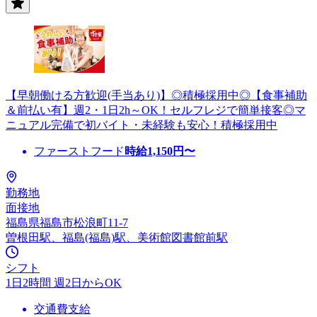
【早朝働ける方歓迎(手当あり)】◎積極採用中◎【食事補助
＆前払い有】週2・1日2h～OK！セルフレジで簡単接客◎マ
ニュアル完備で初バイト・未経験も安心！積極採用中
ファーストフード
時給
1,150
円〜
勤務地
面接地
福島県福島市松浪町11-7
曽根田駅、福島(福島)駅、美術館図書館前駅
シフト
1日2時間 週2日からOK
交通費支給