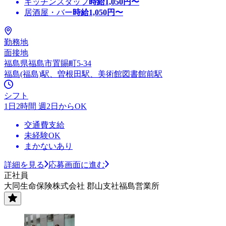
キッチンスタッフ
時給
1,050
円〜
居酒屋・バー
時給
1,050
円〜
勤務地
面接地
福島県福島市置賜町5-34
福島(福島)駅、曽根田駅、美術館図書館前駅
シフト
1日2時間 週2日からOK
交通費支給
未経験OK
まかないあり
詳細を見る
応募画面に進む
正社員
大同生命保険株式会社 郡山支社福島営業所