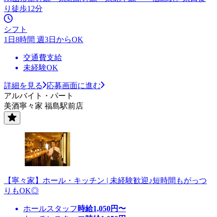
り徒歩12分
シフト
1日8時間 週3日からOK
交通費支給
未経験OK
詳細を見る
応募画面に進む
アルバイト・パート
美酒寧々家 福島駅前店
【寧々家】ホール・キッチン | 未経験歓迎♪短時間もがっつ
りもOK◎
ホールスタッフ
時給
1,050
円〜