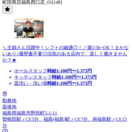
町田商店福島西口店_01[148]
＼主婦さん活躍中！シフトの融通◎！／週1/3h~OK！まかな
いあり♪履歴書不要◎活気のある店内で、楽しく働きません
か？★
ホールスタッフ
時給
1,100
円〜
1,375
円
キッチンスタッフ
時給
1,100
円〜
1,375
円
皿洗い・洗い場
時給
1,100
円〜
1,375
円
勤務地
面接地
福島県福島市野田町5-1-11
曽根田駅 バス5分、福島(福島)駅 バス7分、南福島駅 バス15
分