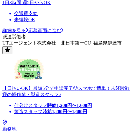
1日8時間 週5日からOK
交通費支給
未経験OK
詳細を見る
応募画面に進む
派遣労働者
UTエージェント株式会社 北日本第一CU_福島県伊達市
【日払いOK】最短5分で申請完了◎スマホで簡単！未経験歓
迎の軽作業・製造スタッフ♪
仕分けスタッフ
時給
1,200
円〜
1,600
円
製造スタッフ
時給
1,200
円〜
1,600
円
勤務地