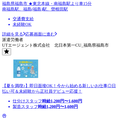
福島県福島市 ★東北本線・南福島駅より車15分
南福島駅、福島(福島)駅、曽根田駅
交通費支給
未経験OK
詳細を見る
応募画面に進む
派遣労働者
UTエージェント株式会社 北日本第一CU_福島県福島市
【夏を満喫♪】即日面接OK！今から始める新しいお仕事◎日
払い可＆未経験から正社員デビュー応援！
仕分けスタッフ
時給
1,200
円〜
1,600
円
製造スタッフ
時給
1,200
円〜
1,600
円