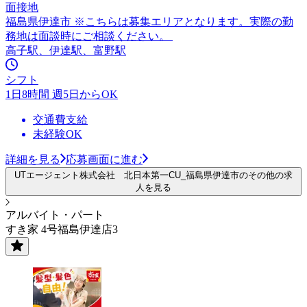
面接地
福島県伊達市 ※こちらは募集エリアとなります。実際の勤
務地は面談時にご相談ください。
高子駅、伊達駅、富野駅
シフト
1日8時間 週5日からOK
交通費支給
未経験OK
詳細を見る
応募画面に進む
UTエージェント株式会社 北日本第一CU_福島県伊達市のその他の求
人を見る
アルバイト・パート
すき家 4号福島伊達店3