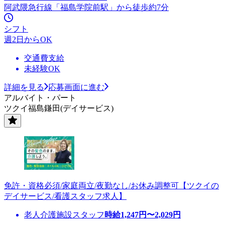
阿武隈急行線「福島学院前駅」から徒歩約7分
シフト
週2日からOK
交通費支給
未経験OK
詳細を見る
応募画面に進む
アルバイト・パート
ツクイ福島鎌田(デイサービス)
免許・資格必須/家庭両立/夜勤なし/お休み調整可【ツクイの
デイサービス/看護スタッフ求人】
老人介護施設スタッフ
時給
1,247
円〜
2,029
円