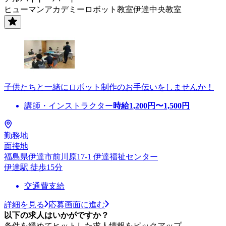
ヒューマンアカデミーロボット教室伊達中央教室
子供たちと一緒にロボット制作のお手伝いをしませんか！
講師・インストラクター
時給
1,200
円〜
1,500
円
勤務地
面接地
福島県伊達市前川原17-1 伊達福祉センター
伊達駅 徒歩15分
交通費支給
詳細を見る
応募画面に進む
以下の求人はいかがですか？
条件を緩めてヒットした求人情報をピックアップ