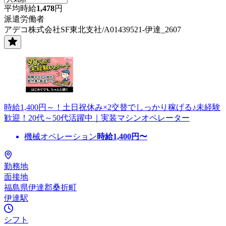
平均時給
1,478
円
派遣労働者
アデコ株式会社SF東北支社/A01439521-伊達_2607
時給1,400円～！土日祝休み×2交替でしっかり稼げる♪未経験
歓迎！20代～50代活躍中｜実装マシンオペレーター
機械オペレーション
時給
1,400
円〜
勤務地
面接地
福島県伊達郡桑折町
伊達駅
シフト