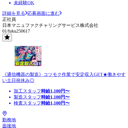
未経験OK
詳細を見る
応募画面に進む
正社員
日本マニュファクチャリングサービス株式会社
01/fuku250617
《通信機器の製造》コツモク作業で安定収入GET★働きやす
い土日祝休み◎
加工スタッフ
時給
1,100
円〜
製造スタッフ
時給
1,100
円〜
検査スタッフ
時給
1,100
円〜
勤務地
面接地