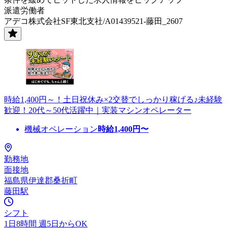
派遣労働者
アデコ株式会社SF東北支社/A01439521-藤田_2607
時給1,400円～！土日祝休み×2交替でしっかり稼げる♪未経験
歓迎！20代～50代活躍中｜実装マシンオペレーター
機械オペレーション
時給
1,400
円〜
勤務地
面接地
福島県伊達郡桑折町
藤田駅
シフト
1日8時間 週5日からOK