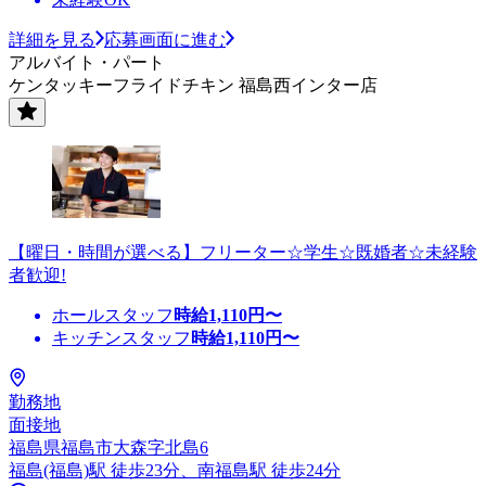
詳細を見る
応募画面に進む
アルバイト・パート
ケンタッキーフライドチキン 福島西インター店
【曜日・時間が選べる】フリーター☆学生☆既婚者☆未経験
者歓迎!
ホールスタッフ
時給
1,110
円〜
キッチンスタッフ
時給
1,110
円〜
勤務地
面接地
福島県福島市大森字北島6
福島(福島)駅 徒歩23分、南福島駅 徒歩24分