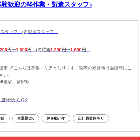
経験歓迎の軽作業・製造スタッフ♪
分けスタッフ (2)製造スタッフ
,200
円〜
1,600
円
(2)時給
1,200
円〜
1,600
円
達市 ※こちらは募集エリアとなります。実際の勤務地は面談時にご
さい。
伊達駅、富野駅
 週5日からOK
支給
車通勤OK
体を動かす
正社員登用あり