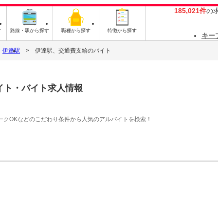
185,021件
の
す
路線・駅から探す
職種から探す
特徴から探す
キー
伊達駅
伊達駅、交通費支給のバイト
イト・バイト求人情報
ークOKなどのこだわり条件から人気のアルバイトを検索！