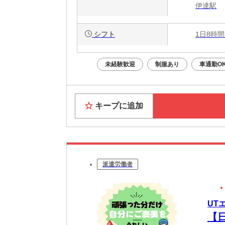
伊達駅
シフト
1日8時間
未経験歓迎
制服あり
車通勤O
キープに追加
派遣労働者
UT
【