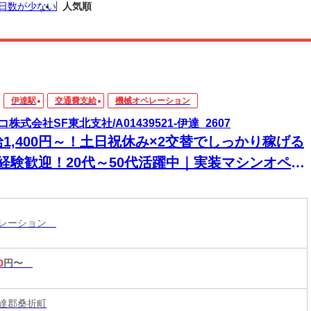
日数が少ない
人気順
伊達駅
交通費支給
機械オペレーション
コ株式会社SF東北支社/A01439521-伊達_2607
給1,400円～！土日祝休み×2交替でしっかり稼げる
未経験歓迎！20代～50代活躍中｜実装マシンオペレ
ター
ペレーション
0
円〜
達郡桑折町