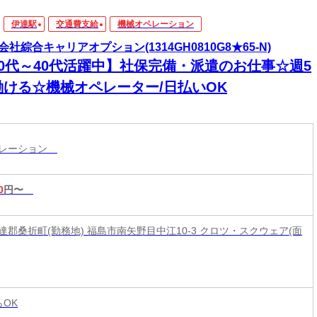
伊達駅
交通費支給
機械オペレーション
会社綜合キャリアオプション(1314GH0810G8★65-N)
20代～40代活躍中】社保完備・派遣のお仕事☆週5
働ける☆機械オペレーター/日払いOK
ペレーション
0
円〜
達郡桑折町(勤務地) 福島市南矢野目中江10-3 クロツ・スクウェア(面
らOK