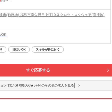
3
円〜
達市(勤務地) 福島市南矢野目中江10-3 クロツ・スクウェア(面接地)
らOK
り
日払いOK
スキルが身に付く
すぐ応募する
1314GH0810G8★57-N)のその他の求人を見る