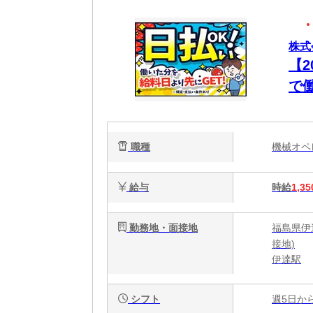
株式
【
で
職種
機械オ
給与
時給
1,35
勤務地・面接地
福島県伊
接地)
伊達駅
シフト
週5日か