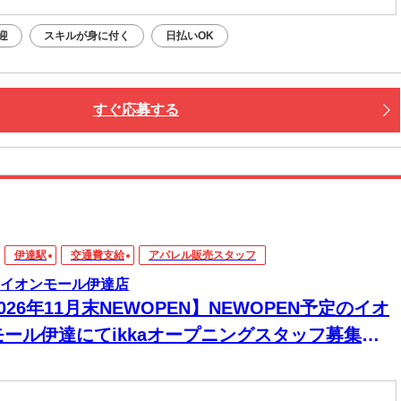
迎
スキルが身に付く
日払いOK
すぐ応募する
伊達駅
交通費支給
アパレル販売スタッフ
ka イオンモール伊達店
026年11月末NEWOPEN】NEWOPEN予定のイオ
モール伊達にてikkaオープニングスタッフ募集！
2日～/交通費規定内支給/昇給あり/成果報酬制度あ
/ネイル・ピアスおしゃれ自由♪