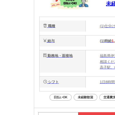
未
職種
(1)仕
給与
(1)時給
1
勤務地・面接地
福島県伊
相談くだ
高子駅、
シフト
1日8時間
日払いOK
未経験歓迎
交通費