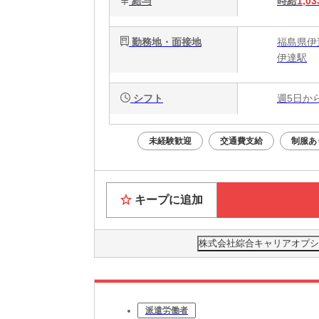
給与
時給
1,03
勤務地・面接地
福島県伊
伊達駅
シフト
週5日か
未経験歓迎
交通費支給
制服あ
キープに追加
株式会社綜合キャリアオプション(
派遣労働者