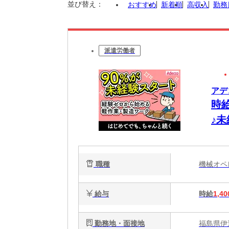
並び替え：
おすすめ
新着順
高収入
勤務
派遣労働者
アデ
時
♪
ー
職種
機械オ
給与
時給
1,40
勤務地・面接地
福島県伊