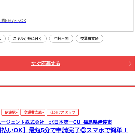
 週5日からOK
K
スキルが身に付く
年齢不問
交通費支給
すぐ応募する
伊達駅
交通費支給
仕分けスタッフ
エージェント株式会社 北日本第一CU_福島県伊達市
日払いOK】最短5分で申請完了◎スマホで簡単！