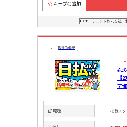
キープに追加
UTエージェント株式会社 
派遣労働者
株式
【
で
職種
梱包ス