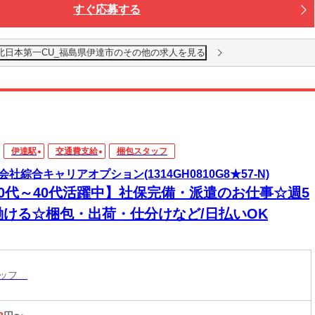
すぐ応募する
北日本第一CU_福島県伊達市のその他の求人を見る
伊達駅
交通費支給
梱包スタッフ
会社綜合キャリアオプション(1314GH0810G8★57-N)
20代～40代活躍中】社保完備・派遣のお仕事☆週5
働ける☆梱包・出荷・仕分けなど/日払いOK
タッフ