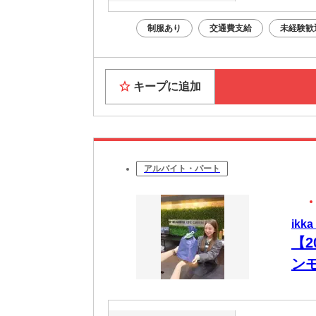
制服あり
交通費支給
未経験歓
キープに追加
アルバイト・パート
ik
【2
ン
週
り