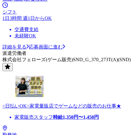
シフト
1日3時間 週1日からOK
交通費支給
未経験OK
詳細を見る
応募画面に進む
派遣労働者
株式会社フェローズ(ゲーム販売)SND_G_370_273T(A)(SND)
<日払いOK>家電量販店でゲームなどの販売のお仕事★
家電販売スタッフ
時給
1,350
円〜
1,450
円
勤務地