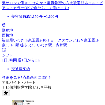
気サロンで働きませんか？復職希望の方大歓迎◎ネイル・ピ
アス・カラーOKで自分らしく働けます♪
美容師
時給
1,150
円〜
1,600
円
勤務地
面接地
福島県いわき市泉玉露2-10-1 ヨークタウンいわき泉玉露1F
泉(ＪＲ)駅 徒歩8分、いわき駅、内郷駅
シフト
1日3時間 週1日からOK
交通費支給
詳細を見る
応募画面に進む
アルバイト・パート
ナビ個別指導学院 いわき平校