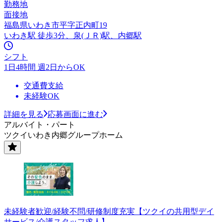
勤務地
面接地
福島県いわき市平字正内町19
いわき駅 徒歩3分、泉(ＪＲ)駅、内郷駅
シフト
1日4時間 週2日からOK
交通費支給
未経験OK
詳細を見る
応募画面に進む
アルバイト・パート
ツクイいわき内郷グループホーム
未経験者歓迎/経験不問/研修制度充実【ツクイの共用型デイ
サービス/介護スタッフ求人】