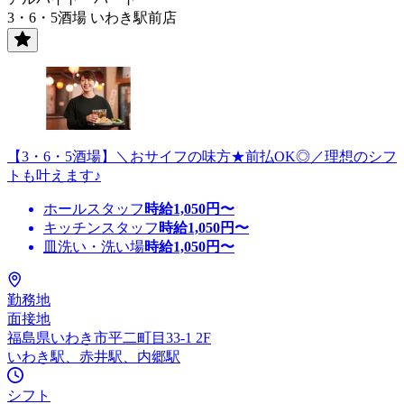
3・6・5酒場 いわき駅前店
【3・6・5酒場】＼おサイフの味方★前払OK◎／理想のシフ
トも叶えます♪
ホールスタッフ
時給
1,050
円〜
キッチンスタッフ
時給
1,050
円〜
皿洗い・洗い場
時給
1,050
円〜
勤務地
面接地
福島県いわき市平二町目33-1 2F
いわき駅、赤井駅、内郷駅
シフト