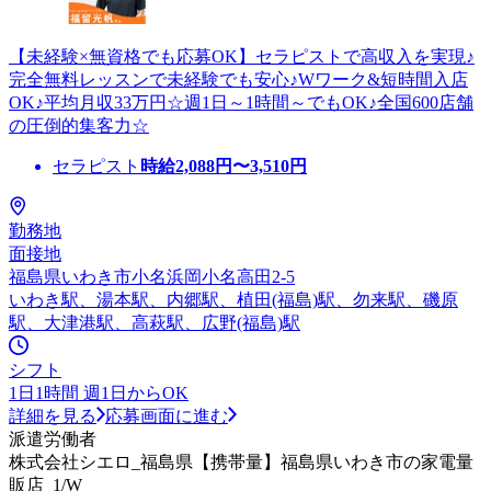
【未経験×無資格でも応募OK】セラピストで高収入を実現♪
完全無料レッスンで未経験でも安心♪Wワーク&短時間入店
OK♪平均月収33万円☆週1日～1時間～でもOK♪全国600店舗
の圧倒的集客力☆
セラピスト
時給
2,088
円〜
3,510
円
勤務地
面接地
福島県いわき市小名浜岡小名高田2-5
いわき駅、湯本駅、内郷駅、植田(福島)駅、勿来駅、磯原
駅、大津港駅、高萩駅、広野(福島)駅
シフト
1日1時間 週1日からOK
詳細を見る
応募画面に進む
派遣労働者
株式会社シエロ_福島県【携帯量】福島県いわき市の家電量
販店_1/W