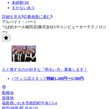
未経験OK
まかないあり
詳細を見る
応募画面に進む
アルバイト・パート
つばめホール植田店(株式会社UNコンピューターテクノロジ
ー)
人と接するのが好きな『明るい方』募集します！
パチンコ店スタッフ
時給
1,200
円〜
1,500
円
勤務地
面接地
福島県いわき市植田町中央1-5-4
植田(福島)駅 徒歩2分