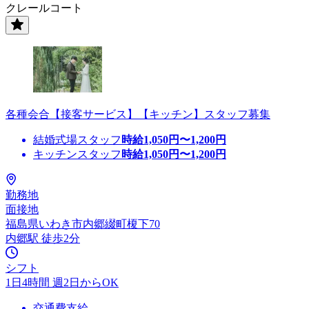
クレールコート
各種会合【接客サービス】【キッチン】スタッフ募集
結婚式場スタッフ
時給
1,050
円〜
1,200
円
キッチンスタッフ
時給
1,050
円〜
1,200
円
勤務地
面接地
福島県いわき市内郷綴町榎下70
内郷駅 徒歩2分
シフト
1日4時間 週2日からOK
交通費支給