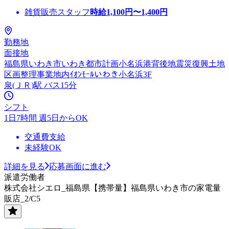
雑貨販売スタッフ
時給
1,100
円〜
1,400
円
勤務地
面接地
福島県いわき市いわき都市計画小名浜港背後地震災復興土地
区画整理事業地内ｲｵﾝﾓｰﾙいわき小名浜3F
泉(ＪＲ)駅 バス15分
シフト
1日7時間 週5日からOK
交通費支給
未経験OK
詳細を見る
応募画面に進む
派遣労働者
株式会社シエロ_福島県【携帯量】福島県いわき市の家電量
販店_2/C5