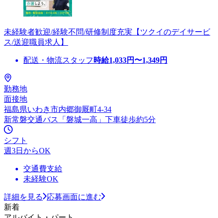
未経験者歓迎/経験不問/研修制度充実【ツクイのデイサービ
ス/送迎職員求人】
配送・物流スタッフ
時給
1,033
円〜
1,349
円
勤務地
面接地
福島県いわき市内郷御厩町4-34
新常磐交通バス「磐城一高」下車徒歩約5分
シフト
週3日からOK
交通費支給
未経験OK
詳細を見る
応募画面に進む
新着
アルバイト・パート