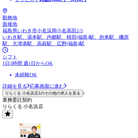
勤務地
面接地
福島県いわき市小名浜岡小名高田2-5
いわき駅、湯本駅、内郷駅、植田(福島)駅、勿来駅、磯原
駅、大津港駅、高萩駅、広野(福島)駅
シフト
1日1時間 週1日からOK
未経験OK
詳細を見る
応募画面に進む
りらくる 小名浜店1のその他の求人を見る
業務委託契約
りらくる 小名浜店