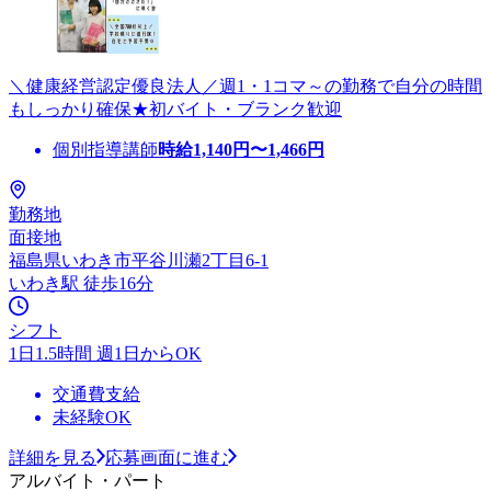
＼健康経営認定優良法人／週1・1コマ～の勤務で自分の時間
もしっかり確保★初バイト・ブランク歓迎
個別指導講師
時給
1,140
円〜
1,466
円
勤務地
面接地
福島県いわき市平谷川瀬2丁目6-1
いわき駅 徒歩16分
シフト
1日1.5時間 週1日からOK
交通費支給
未経験OK
詳細を見る
応募画面に進む
アルバイト・パート