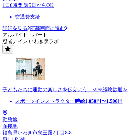
1日8時間 週5日からOK
交通費支給
詳細を見る
応募画面に進む
アルバイト・パート
忍者ナイン いわき泉ラボ
子どもたちに運動の楽しさを伝えよう！≪未経験歓迎≫
スポーツインストラクター
時給
1,050
円〜
1,500
円
勤務地
面接地
福島県いわき市泉玉露2丁目8-8
泉(ＪＲ)駅