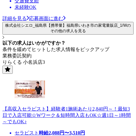
交通費支給
未経験OK
詳細を見る
応募画面に進む
株式会社シエロ_福島県【携帯量】福島県いわき市の家電量販店_1/Wの
その他の求人を見る
以下の求人はいかがですか？
条件を緩めてヒットした求人情報をピックアップ
業務委託契約
りらくる 小名浜店3
【高収入セラピスト】経験者1施術あたり2,840円～！最短3
日で入店可能☆Wワーク＆短時間入店もOK☆週1日～1時間
～でもOK♪
セラピスト
時給
2,088
円〜
3,510
円