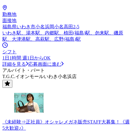
勤務地
面接地
福島県いわき市小名浜岡小名高田2-5
いわき駅、湯本駅、内郷駅、植田(福島)駅、勿来駅、磯原
駅、大津港駅、高萩駅、広野(福島)駅
シフト
1日1時間 週1日からOK
詳細を見る
応募画面に進む
アルバイト・パート
T.G.C.イオンモールいわき小名浜店
《未経験⇒正社員》オシャレメガネ販売STAFF大募集！《週
5大歓迎♪》