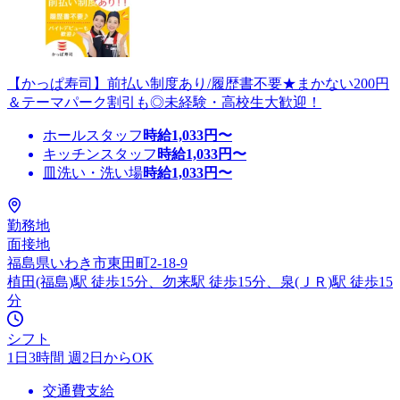
【かっぱ寿司】前払い制度あり/履歴書不要★まかない200円
＆テーマパーク割引も◎未経験・高校生大歓迎！
ホールスタッフ
時給
1,033
円〜
キッチンスタッフ
時給
1,033
円〜
皿洗い・洗い場
時給
1,033
円〜
勤務地
面接地
福島県いわき市東田町2-18-9
植田(福島)駅 徒歩15分、勿来駅 徒歩15分、泉(ＪＲ)駅 徒歩15
分
シフト
1日3時間 週2日からOK
交通費支給