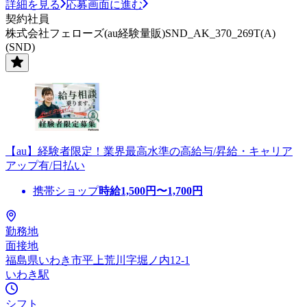
詳細を見る
応募画面に進む
契約社員
株式会社フェローズ(au経験量販)SND_AK_370_269T(A)
(SND)
【au】経験者限定！業界最高水準の高給与/昇給・キャリア
アップ有/日払い
携帯ショップ
時給
1,500
円〜
1,700
円
勤務地
面接地
福島県いわき市平上荒川字堀ノ内12-1
いわき駅
シフト