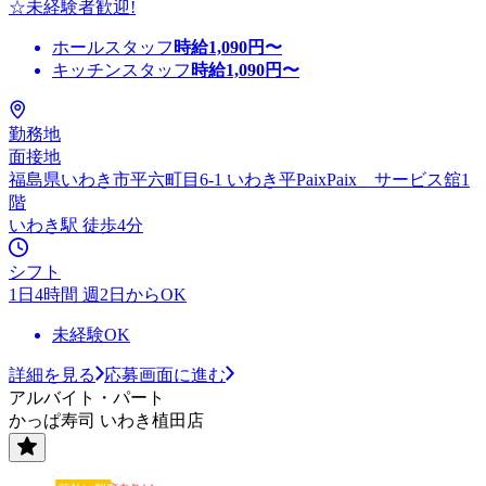
☆未経験者歓迎!
ホールスタッフ
時給
1,090
円〜
キッチンスタッフ
時給
1,090
円〜
勤務地
面接地
福島県いわき市平六町目6-1 いわき平PaixPaix サービス舘1
階
いわき駅 徒歩4分
シフト
1日4時間 週2日からOK
未経験OK
詳細を見る
応募画面に進む
アルバイト・パート
かっぱ寿司 いわき植田店