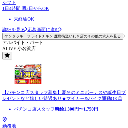
シフト
1日4時間 週2日からOK
未経験OK
詳細を見る
応募画面に進む
ケンタッキーフライドチキン 鹿島街道いわき店のその他の求人を見る
アルバイト・パート
ALIVE 小名浜店
【パチンコ店スタッフ募集】夏冬のミニボーナスや誕生日プ
レゼントなど嬉しい待遇あり★マイカー&バイク通勤OK◎
パチンコ店スタッフ
時給
1,300
円〜
1,750
円
勤務地