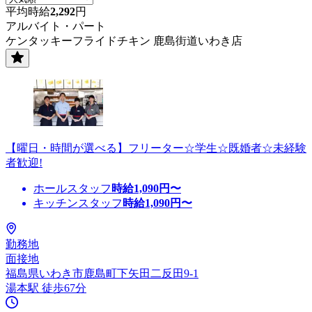
平均時給
2,292
円
アルバイト・パート
ケンタッキーフライドチキン 鹿島街道いわき店
【曜日・時間が選べる】フリーター☆学生☆既婚者☆未経験
者歓迎!
ホールスタッフ
時給
1,090
円〜
キッチンスタッフ
時給
1,090
円〜
勤務地
面接地
福島県いわき市鹿島町下矢田二反田9-1
湯本駅 徒歩67分