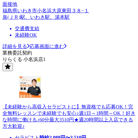
面接地
福島県いわき市小名浜大原東田３８−１
泉(ＪＲ)駅、いわき駅、湯本駅
交通費支給
未経験OK
詳細を見る
応募画面に進む
業務委託契約
りらくる 小名浜店1
【未経験から高収入セラピストに】無資格でも応募OK！完
全無料レッスンで未経験でも安心♪週1日～1時間～OK！好き
な時間に働ける♪60分最大3510円★週20時間以上入店できる
方大歓迎♪
セラピスト
時給
2,088
円〜
3,510
円