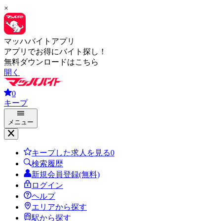
×
マッハバイトアプリ
アプリでお得にバイト探し！
無料ダウンロードはこちら
開く
0
キープ
メニュー
キープした求人を見る
0
検索履歴
新規会員登録(無料)
ログイン
ヘルプ
エリアから探す
駅から探す