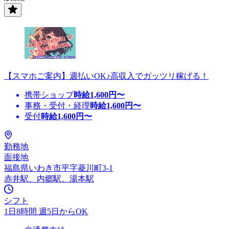
【スマホご案内】週払いOK♪高収入でガッツリ稼げる！
携帯ショップ
時給
1,600
円〜
事務・受付・経理
時給
1,600
円〜
受付
時給
1,600
円〜
勤務地
面接地
福島県いわき市平字菱川町3-1
赤井駅、内郷駅、湯本駅
シフト
1日8時間 週5日からOK