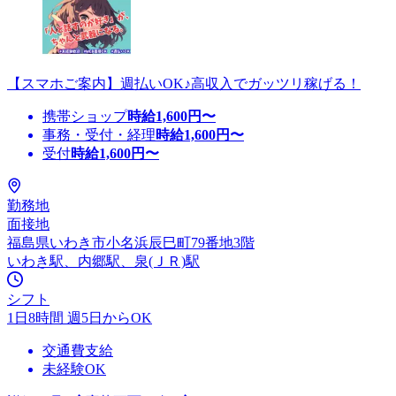
【スマホご案内】週払いOK♪高収入でガッツリ稼げる！
携帯ショップ
時給
1,600
円〜
事務・受付・経理
時給
1,600
円〜
受付
時給
1,600
円〜
勤務地
面接地
福島県いわき市小名浜辰巳町79番地3階
いわき駅、内郷駅、泉(ＪＲ)駅
シフト
1日8時間 週5日からOK
交通費支給
未経験OK