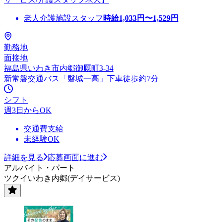
老人介護施設スタッフ
時給
1,033
円〜
1,529
円
勤務地
面接地
福島県いわき市内郷御厩町3-34
新常磐交通バス「磐城一高」下車徒歩約7分
シフト
週3日からOK
交通費支給
未経験OK
詳細を見る
応募画面に進む
アルバイト・パート
ツクイいわき内郷(デイサービス)