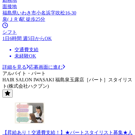
勤務地
面接地
福島県いわき市小名浜字吹松16-30
泉(ＪＲ)駅 徒歩25分
シフト
1日6時間 週5日からOK
交通費支給
未経験OK
詳細を見る
応募画面に進む
アルバイト・パート
HAIR SALON IWASAKI 福島泉玉露店［パート］スタイリス
ト(株式会社ハクブン)
【昇給あり！交通費支給！】★パートスタイリスト募集★人