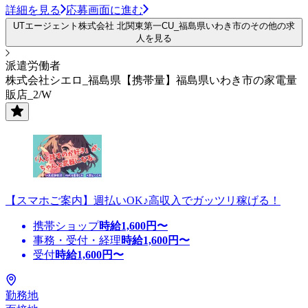
詳細を見る
応募画面に進む
UTエージェント株式会社 北関東第一CU_福島県いわき市のその他の求
人を見る
派遣労働者
株式会社シエロ_福島県【携帯量】福島県いわき市の家電量
販店_2/W
【スマホご案内】週払いOK♪高収入でガッツリ稼げる！
携帯ショップ
時給
1,600
円〜
事務・受付・経理
時給
1,600
円〜
受付
時給
1,600
円〜
勤務地