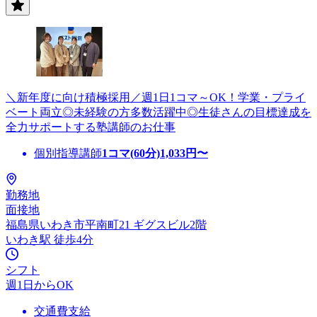
＼新年度に向け積極採用／週1日1コマ～OK！学業・プライ
ベート両立◎未経験の方多数活躍中◎生徒さんの目標達成を
全力サポートする塾講師のお仕事
個別指導講師
1コマ(60分)
1,033
円〜
勤務地
面接地
福島県いわき市平南町21 ギグスビル2階
いわき駅 徒歩4分
シフト
週1日からOK
交通費支給