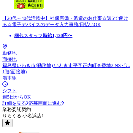
【20代～40代活躍中】社保完備・派遣のお仕事☆週5で働け
る☆電子デバイスのデータ入力事務/日払いOK
梱包スタッフ
時給
1,120
円〜
勤務地
面接地
福島県いわき市(勤務地) いわき市平字正内町39番地2 NSビル
1階(面接地)
湯本駅
シフト
週5日からOK
詳細を見る
応募画面に進む
業務委託契約
りらくる 小名浜店1