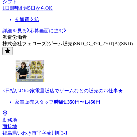
シフト
1日8時間 週5日からOK
交通費支給
詳細を見る
応募画面に進む
派遣労働者
株式会社フェローズ(ゲーム販売)SND_G_370_270T(A)(SND)
<日払いOK>家電量販店でゲームなどの販売のお仕事★
家電販売スタッフ
時給
1,350
円〜
1,450
円
勤務地
面接地
福島県いわき市平字菱川町3-1