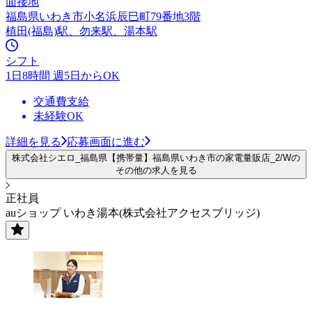
面接地
福島県いわき市小名浜辰巳町79番地3階
植田(福島)駅、勿来駅、湯本駅
シフト
1日8時間 週5日からOK
交通費支給
未経験OK
詳細を見る
応募画面に進む
株式会社シエロ_福島県【携帯量】福島県いわき市の家電量販店_2/Wの
その他の求人を見る
正社員
auショップ いわき湯本(株式会社アクセスブリッジ)