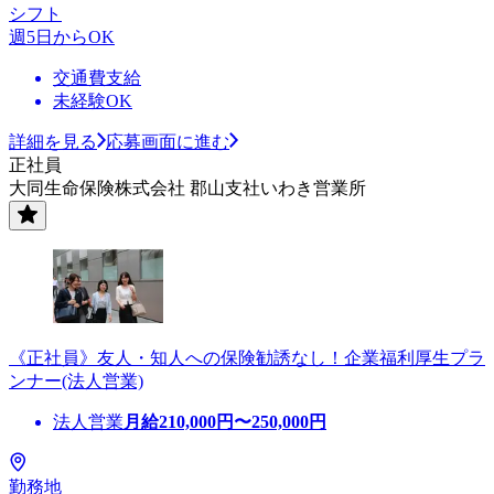
シフト
週5日からOK
交通費支給
未経験OK
詳細を見る
応募画面に進む
正社員
大同生命保険株式会社 郡山支社いわき営業所
《正社員》友人・知人への保険勧誘なし！企業福利厚生プラ
ンナー(法人営業)
法人営業
月給
210,000
円〜
250,000
円
勤務地