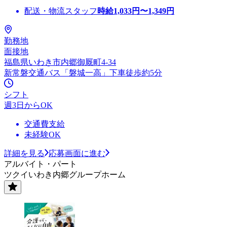
配送・物流スタッフ
時給
1,033
円〜
1,349
円
勤務地
面接地
福島県いわき市内郷御厩町4-34
新常磐交通バス「磐城一高」下車徒歩約5分
シフト
週3日からOK
交通費支給
未経験OK
詳細を見る
応募画面に進む
アルバイト・パート
ツクイいわき内郷グループホーム