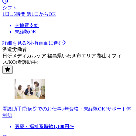
シフト
1日1.5時間 週1日からOK
交通費支給
未経験OK
詳細を見る
応募画面に進む
派遣労働者
日研メディカルケア 福島県いわき市エリア 郡山オフィ
ス/KO(看護助手)
看護助手|◎病院でのお仕事♪無資格・未経験OK!サポート体
制◎
医療・福祉系
時給
1,100
円〜