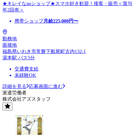
★キレイなauショップ★スマホ好き歓迎！接客・販売＜賞与
年2回有＞
携帯ショップ
月給
225,000
円〜
勤務地
面接地
福島県いわき市常磐下船尾町古内132-1
湯本駅 バス5分
交通費支給
未経験OK
詳細を見る
応募画面に進む
派遣労働者
株式会社アズスタッフ