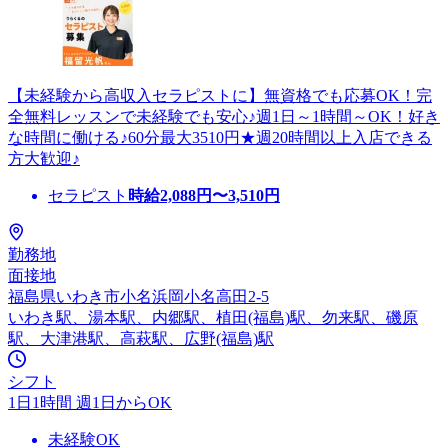
【未経験から高収入セラピストに】無資格でも応募OK！完
全無料レッスンで未経験でも安心♪週1日～1時間～OK！好き
な時間に働ける♪60分最大3510円★週20時間以上入店できる
方大歓迎♪
セラピスト
時給
2,088
円〜
3,510
円
勤務地
面接地
福島県いわき市小名浜岡小名高田2-5
いわき駅、湯本駅、内郷駅、植田(福島)駅、勿来駅、磯原
駅、大津港駅、高萩駅、広野(福島)駅
シフト
1日1時間 週1日からOK
未経験OK