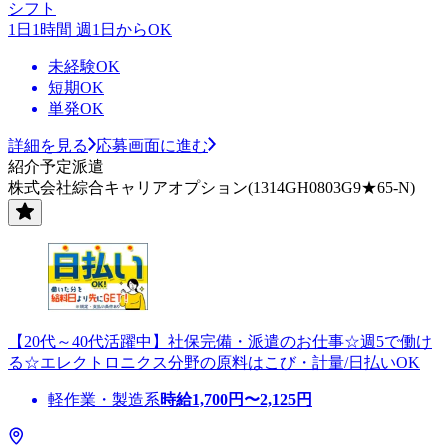
シフト
1日1時間 週1日からOK
未経験OK
短期OK
単発OK
詳細を見る
応募画面に進む
紹介予定派遣
株式会社綜合キャリアオプション(1314GH0803G9★65-N)
【20代～40代活躍中】社保完備・派遣のお仕事☆週5で働け
る☆エレクトロニクス分野の原料はこび・計量/日払いOK
軽作業・製造系
時給
1,700
円〜
2,125
円