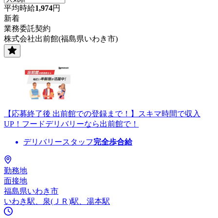
平均時給
1,974
円
新着
業務委託契約
株式会社出前館(福島県いわき市)
【応募終了後 出前館での登録まで！】スキマ時間で収入
UP！フードデリバリーなら出前館で！
デリバリースタッフ
完全歩合給
勤務地
面接地
福島県いわき市
いわき駅、泉(ＪＲ)駅、湯本駅