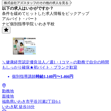
株式会社アズスタッフのその他の求人を見る
以下の求人はいかがですか？
条件を緩めてヒットした求人情報をピックアップ
アルバイト・パート
ナビ個別指導学院 いわき平校
＼健康経営認定優良法人／週1・1コマ～の勤務で自分の時間
もしっかり確保★初バイト・ブランク歓迎
個別指導講師
時給
1,140
円〜
1,466
円
勤務地
面接地
福島県いわき市平谷川瀬2丁目6-1
いわき駅 徒歩16分