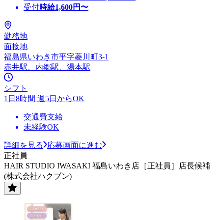
受付
時給
1,600
円〜
勤務地
面接地
福島県いわき市平字菱川町3-1
赤井駅、内郷駅、湯本駅
シフト
1日8時間 週5日からOK
交通費支給
未経験OK
詳細を見る
応募画面に進む
正社員
HAIR STUDIO IWASAKI 福島いわき店［正社員］店長候補
(株式会社ハクブン)