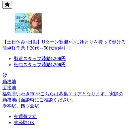
【土日休み×日勤】Uターン歓迎♪心にゆとりを持って働ける
簡単軽作業！20代～50代活躍中！
製造スタッフ
時給
1,200
円
梱包スタッフ
時給
1,200
円
勤務地
面接地
福島県いわき市 ※こちらは募集エリアとなります。実際の
勤務地は面談時にご相談ください。
湯本駅、四ツ倉駅
交通費支給
未経験OK