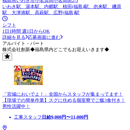
福島県いわき市小名浜岡小名高田2-5
いわき駅、湯本駅、内郷駅、植田(福島)駅、勿来駅、磯原
駅、大津港駅、高萩駅、広野(福島)駅
シフト
1日1時間 週1日からOK
詳細を見る
応募画面に進む
アルバイト・パート
株式会社創新◆福島県内どこでもお迎えいきます◆
「宮城においでよ！」全国からスタッフが集まってます！
【現場での簡単作業】スグに住める個室寮でご飯3食付き！
男性活躍中！
工事スタッフ
日給
9,000
円〜
11,000
円