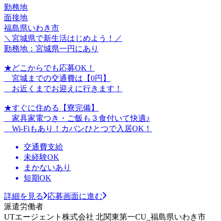
勤務地
面接地
福島県いわき市
＼宮城県で新生活はじめよう！／
勤務地：宮城県一円にあり
★どこからでも応募OK！
宮城までの交通費は【0円】
お近くまでお迎えに行きます！
★すぐに住める【寮完備】
家具家電つき・ご飯も３食付いて快適♪
Wi-Fiもあり！カバンひとつで入居OK！
交通費支給
未経験OK
まかないあり
短期OK
詳細を見る
応募画面に進む
派遣労働者
UTエージェント株式会社 北関東第一CU_福島県いわき市