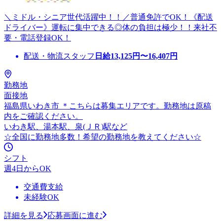
＼ミドル・シニア世代活躍中！！／普通免許でOK！《配送
ドライバー》運転に集中できる◎体の負担は極少！！来社不
要・電話登録OK！
配送・物流スタッフ
日給
13,125
円〜
16,407
円
勤務地
面接地
福島県いわき市 ＊こちらは募集エリアです。勤務地は原稿
内をご確認ください。
いわき駅、湯本駅、泉(ＪＲ)駅など
☆全国に勤務地多数！希望の勤務地を教えてください☆
シフト
週4日からOK
交通費支給
未経験OK
詳細を見る
応募画面に進む