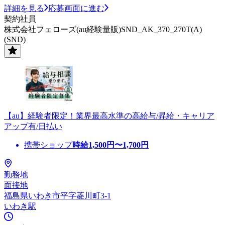
詳細を見る
応募画面に進む
契約社員
株式会社フェローズ(au経験量販)SND_AK_370_270T(A)
(SND)
【au】経験者限定！業界最高水準の高給与/昇給・キャリア
アップ有/日払い
携帯ショップ
時給
1,500
円〜
1,700
円
勤務地
面接地
福島県いわき市平字菱川町3-1
いわき駅