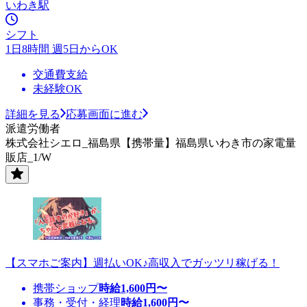
いわき駅
シフト
1日8時間 週5日からOK
交通費支給
未経験OK
詳細を見る
応募画面に進む
派遣労働者
株式会社シエロ_福島県【携帯量】福島県いわき市の家電量
販店_1/W
【スマホご案内】週払いOK♪高収入でガッツリ稼げる！
携帯ショップ
時給
1,600
円〜
事務・受付・経理
時給
1,600
円〜