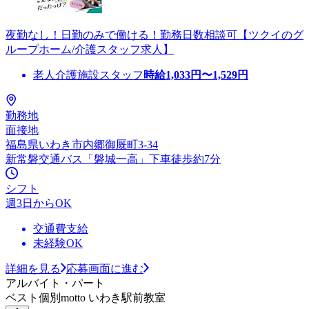
夜勤なし！日勤のみで働ける！勤務日数相談可【ツクイのグ
ループホーム/介護スタッフ求人】
老人介護施設スタッフ
時給
1,033
円〜
1,529
円
勤務地
面接地
福島県いわき市内郷御厩町3-34
新常磐交通バス「磐城一高」下車徒歩約7分
シフト
週3日からOK
交通費支給
未経験OK
詳細を見る
応募画面に進む
アルバイト・パート
ベスト個別motto いわき駅前教室