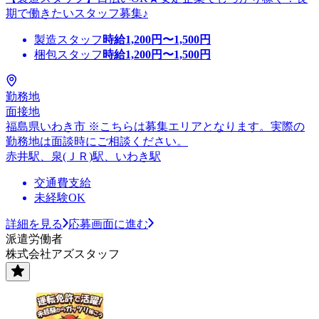
期で働きたいスタッフ募集♪
製造スタッフ
時給
1,200
円〜
1,500
円
梱包スタッフ
時給
1,200
円〜
1,500
円
勤務地
面接地
福島県いわき市 ※こちらは募集エリアとなります。実際の
勤務地は面談時にご相談ください。
赤井駅、泉(ＪＲ)駅、いわき駅
交通費支給
未経験OK
詳細を見る
応募画面に進む
派遣労働者
株式会社アズスタッフ