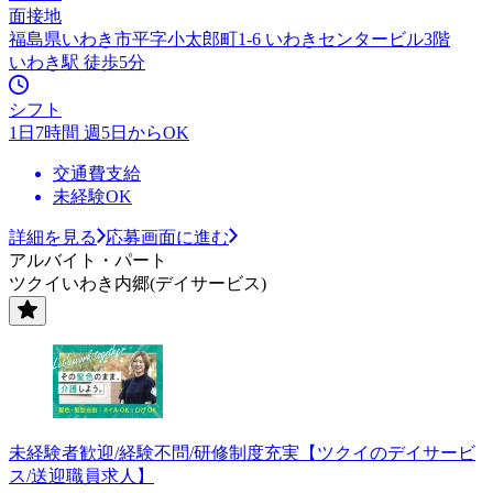
面接地
福島県いわき市平字小太郎町1-6 いわきセンタービル3階
いわき駅 徒歩5分
シフト
1日7時間 週5日からOK
交通費支給
未経験OK
詳細を見る
応募画面に進む
アルバイト・パート
ツクイいわき内郷(デイサービス)
未経験者歓迎/経験不問/研修制度充実【ツクイのデイサービ
ス/送迎職員求人】