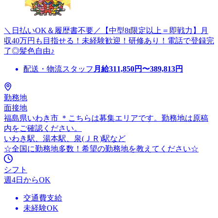
＼日払いOK＆履歴書不要／【中型8t限定以上＝即戦力】月
収40万円も目指せる！未経験歓迎！研修あり！電話で登録完
了◎髪色自由♪
配送・物流スタッフ
月給
311,850
円〜
389,813
円
勤務地
面接地
福島県いわき市 ＊こちらは募集エリアです。勤務地は原稿
内をご確認ください。
いわき駅、湯本駅、泉(ＪＲ)駅など
☆全国に勤務地多数！希望の勤務地を教えてください☆
シフト
週4日からOK
交通費支給
未経験OK