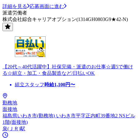
詳細を見る
応募画面に進む
派遣労働者
株式会社綜合キャリアオプション(1314GH0803G9★42-N)
【20代～40代活躍中】社保完備・派遣のお仕事☆週5で働け
る☆組立・加工・食品製造など/日払いOK
組立スタッフ
時給
1,100
円〜
勤務地
面接地
福島県いわき市(勤務地) いわき市平字正内町39番地2 NSビル
1階(面接地)
泉(ＪＲ)駅