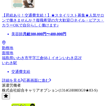
【昇給あり！交通費支給！】★スタイリスト募集★人気サロ
ンで働きませんか？復職希望の方大歓迎◎ネイル・ピアス・
カラーOKで自分らしく働けます♪
美容師
月給
300,000
円〜
400,000
円
勤務地
面接地
福島県いわき市平字三倉68-1 イオンいわき店2F
いわき駅
交通費支給
詳細を見る
応募画面に進む
派遣労働者
株式会社綜合キャリアオプション(1314GH0803G9★83-S)