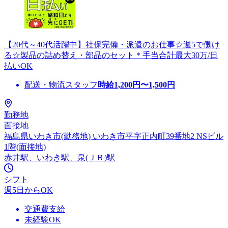
【20代～40代活躍中】社保完備・派遣のお仕事☆週5で働け
る☆製品の詰め替え・部品のセット＊手当合計最大30万/日
払いOK
配送・物流スタッフ
時給
1,200
円〜
1,500
円
勤務地
面接地
福島県いわき市(勤務地) いわき市平字正内町39番地2 NSビル
1階(面接地)
赤井駅、いわき駅、泉(ＪＲ)駅
シフト
週5日からOK
交通費支給
未経験OK