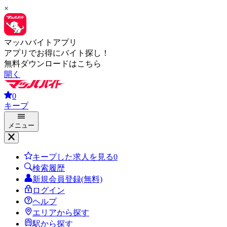
×
マッハバイトアプリ
アプリでお得にバイト探し！
無料ダウンロードはこちら
開く
0
キープ
メニュー
キープした求人を見る
0
検索履歴
新規会員登録(無料)
ログイン
ヘルプ
エリアから探す
駅から探す