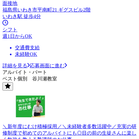
面接地
福島県いわき市平南町21 ギグスビル2階
いわき駅 徒歩4分
シフト
週1日からOK
交通費支給
未経験OK
詳細を見る
応募画面に進む
アルバイト・パート
ベスト個別 谷川瀬教室
＼新年度にむけ積極採用／＼未経験者多数活躍中／充実の研
修制度で初めてのアルバイトにも◎目の前の生徒さんに楽し