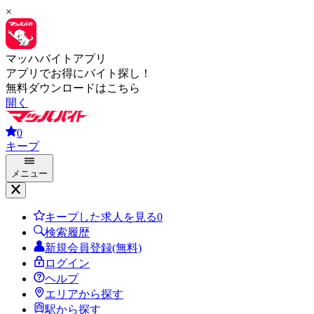
×
マッハバイトアプリ
アプリでお得にバイト探し！
無料ダウンロードはこちら
開く
0
キープ
メニュー
キープした求人を見る
0
検索履歴
新規会員登録(無料)
ログイン
ヘルプ
エリアから探す
駅から探す