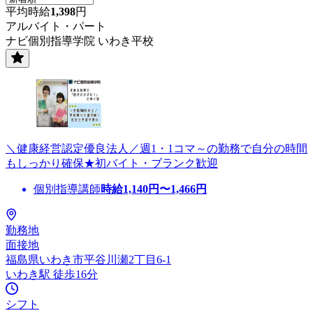
平均時給
1,398
円
アルバイト・パート
ナビ個別指導学院 いわき平校
＼健康経営認定優良法人／週1・1コマ～の勤務で自分の時間
もしっかり確保★初バイト・ブランク歓迎
個別指導講師
時給
1,140
円〜
1,466
円
勤務地
面接地
福島県いわき市平谷川瀬2丁目6-1
いわき駅 徒歩16分
シフト