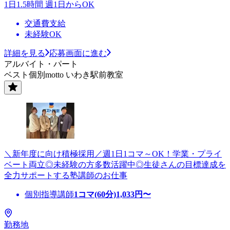
1日1.5時間 週1日からOK
交通費支給
未経験OK
詳細を見る
応募画面に進む
アルバイト・パート
ベスト個別motto いわき駅前教室
＼新年度に向け積極採用／週1日1コマ～OK！学業・プライ
ベート両立◎未経験の方多数活躍中◎生徒さんの目標達成を
全力サポートする塾講師のお仕事
個別指導講師
1コマ(60分)
1,033
円〜
勤務地