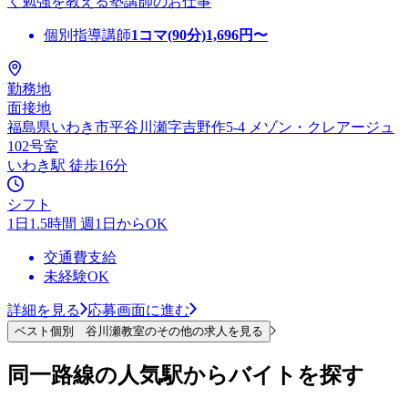
く勉強を教える塾講師のお仕事
個別指導講師
1コマ(90分)
1,696
円〜
勤務地
面接地
福島県いわき市平谷川瀬字吉野作5-4 メゾン・クレアージュ
102号室
いわき駅 徒歩16分
シフト
1日1.5時間 週1日からOK
交通費支給
未経験OK
詳細を見る
応募画面に進む
ベスト個別 谷川瀬教室のその他の求人を見る
同一路線の人気駅からバイトを探す