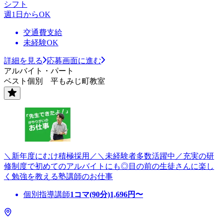
シフト
週1日からOK
交通費支給
未経験OK
詳細を見る
応募画面に進む
アルバイト・パート
ベスト個別 平もみじ町教室
＼新年度にむけ積極採用／＼未経験者多数活躍中／充実の研
修制度で初めてのアルバイトにも◎目の前の生徒さんに楽し
く勉強を教える塾講師のお仕事
個別指導講師
1コマ(90分)
1,696
円〜