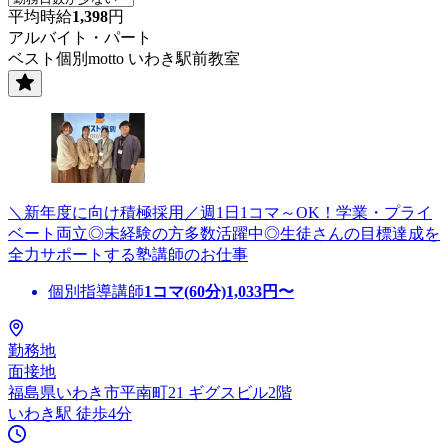
平均時給
1,398
円
アルバイト・パート
ベスト個別motto いわき駅前教室
＼新年度に向け積極採用／週1日1コマ～OK！学業・プライ
ベート両立◎未経験の方多数活躍中◎生徒さんの目標達成を
全力サポートする塾講師のお仕事
個別指導講師
1コマ(60分)
1,033
円〜
勤務地
面接地
福島県いわき市平南町21 ギグスビル2階
いわき駅 徒歩4分