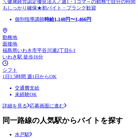
＼健康経営認定優良法人／週1・1コマ～の勤務で自分の時間
もしっかり確保★初バイト・ブランク歓迎
個別指導講師
時給
1,140
円〜
1,466
円
勤務地
面接地
福島県いわき市平谷川瀬2丁目6-1
いわき駅 徒歩16分
シフト
1日1.5時間 週1日からOK
交通費支給
未経験OK
詳細を見る
応募画面に進む
同一路線の人気駅からバイトを探す
水戸駅