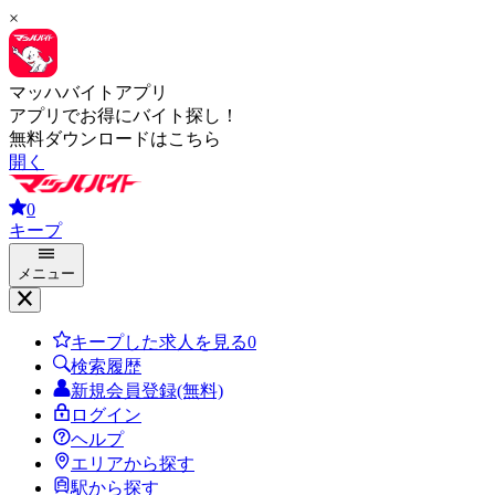
×
マッハバイトアプリ
アプリでお得にバイト探し！
無料ダウンロードはこちら
開く
0
キープ
メニュー
キープした求人を見る
0
検索履歴
新規会員登録(無料)
ログイン
ヘルプ
エリアから探す
駅から探す