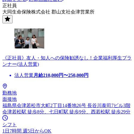
正社員
大同生命保険株式会社 郡山支社会津営業所
《正社員》友人・知人への保険勧誘なし！企業福利厚生プラ
ンナー(法人営業)
法人営業
月給
210,000
円〜
250,000
円
勤務地
面接地
福島県会津若松市大町2丁目14番地26号 長谷川泰司7ビル3階
会津若松駅 徒歩8分、七日町駅 徒歩9分、西若松駅 徒歩29分
シフト
1日7時間 週5日からOK