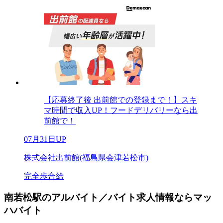
【応募終了後 出前館での登録まで！】スキ
マ時間で収入UP！フードデリバリーなら出
前館で！
07月31日UP
株式会社出前館(福島県会津若松市)
完全歩合給
南若松駅のアルバイト／バイト求人情報ならマッ
ハバイト