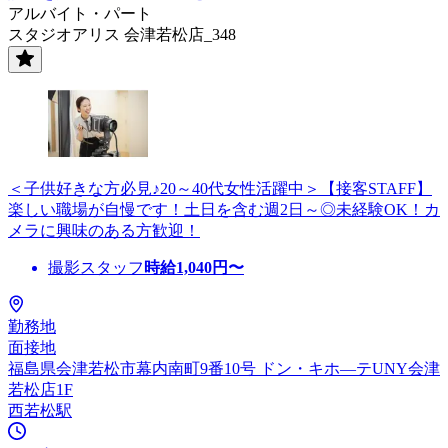
アルバイト・パート
スタジオアリス 会津若松店_348
＜子供好きな方必見♪20～40代女性活躍中＞【接客STAFF】
楽しい職場が自慢です！土日を含む週2日～◎未経験OK！カ
メラに興味のある方歓迎！
撮影スタッフ
時給
1,040
円〜
勤務地
面接地
福島県会津若松市幕内南町9番10号 ドン・キホ—テUNY会津
若松店1F
西若松駅