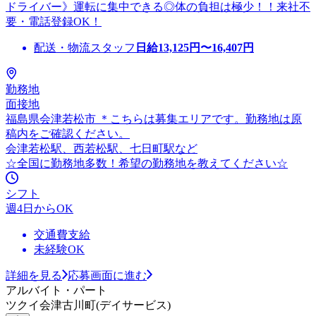
ドライバー》運転に集中できる◎体の負担は極少！！来社不
要・電話登録OK！
配送・物流スタッフ
日給
13,125
円〜
16,407
円
勤務地
面接地
福島県会津若松市 ＊こちらは募集エリアです。勤務地は原
稿内をご確認ください。
会津若松駅、西若松駅、七日町駅など
☆全国に勤務地多数！希望の勤務地を教えてください☆
シフト
週4日からOK
交通費支給
未経験OK
詳細を見る
応募画面に進む
アルバイト・パート
ツクイ会津古川町(デイサービス)