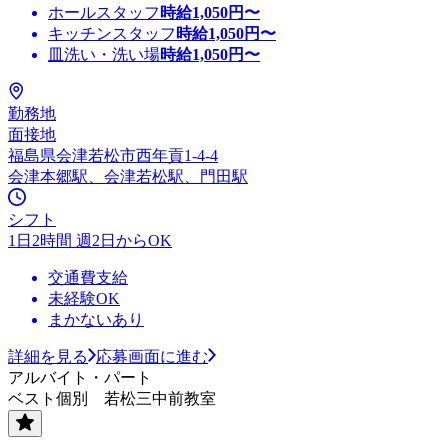
ホールスタッフ
時給
1,050
円〜
キッチンスタッフ
時給
1,050
円〜
皿洗い・洗い場
時給
1,050
円〜
勤務地
面接地
福島県会津若松市西年貢1-4-4
会津本郷駅、会津若松駅、門田駅
シフト
1日2時間 週2日からOK
交通費支給
未経験OK
まかないあり
詳細を見る
応募画面に進む
アルバイト・パート
ベスト個別 若松三中前教室