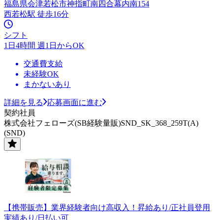
福島県会津若松市神指町南四合幕内南154
西若松駅 徒歩16分
シフト
1日4時間 週1日からOK
交通費支給
未経験OK
まかないあり
詳細を見る
応募画面に進む
契約社員
株式会社フェローズ(SB経験量販)SND_SK_368_259T(A)
(SND)
【携帯販売】業界経験者向け高収入！昇給あり/正社員登用
実績あり/日払い可