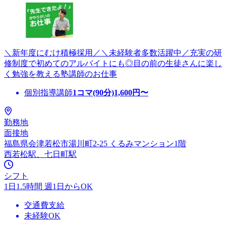
＼新年度にむけ積極採用／＼未経験者多数活躍中／充実の研
修制度で初めてのアルバイトにも◎目の前の生徒さんに楽し
く勉強を教える塾講師のお仕事
個別指導講師
1コマ(90分)
1,600
円〜
勤務地
面接地
福島県会津若松市湯川町2-25 くるみマンション1階
西若松駅、七日町駅
シフト
1日1.5時間 週1日からOK
交通費支給
未経験OK