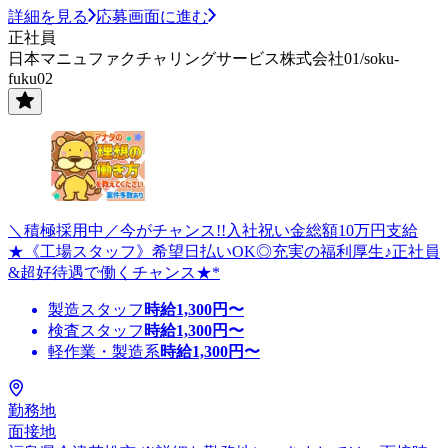
詳細を見る
応募画面に進む
正社員
日本マニュファクチャリングサービス株式会社01/soku-
fuku02
＼積極採用中／今がチャンス!!入社祝い金総額10万円支給
★《工場スタッフ》希望日払いOK◎充実の福利厚生♪正社員
&超好待遇で働くチャンス★*
製造スタッフ
時給
1,300
円〜
検査スタッフ
時給
1,300
円〜
軽作業・製造系
時給
1,300
円〜
勤務地
面接地