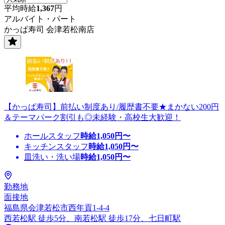
平均時給
1,367
円
アルバイト・パート
かっぱ寿司 会津若松南店
【かっぱ寿司】前払い制度あり/履歴書不要★まかない200円
＆テーマパーク割引も◎未経験・高校生大歓迎！
ホールスタッフ
時給
1,050
円〜
キッチンスタッフ
時給
1,050
円〜
皿洗い・洗い場
時給
1,050
円〜
勤務地
面接地
福島県会津若松市西年貢1-4-4
西若松駅 徒歩5分、南若松駅 徒歩17分、七日町駅