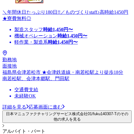
＼年間休日たっぷり180日!!／ものづくりstaff♪高時給1450円
★寮費無料◎
製造スタッフ
時給
1,450
円〜
機械オペレーション
時給
1,450
円〜
軽作業・製造系
時給
1,450
円〜
勤務地
面接地
福島県会津若松市 ★会津鉄道線・南若松駅より徒歩18分
南若松駅、会津本郷駅、門田駅
交通費支給
未経験OK
詳細を見る
応募画面に進む
日本マニュファクチャリングサービス株式会社01/fuku140307-Tのその
他の求人を見る
アルバイト・パート