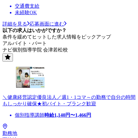
交通費支給
未経験OK
詳細を見る
応募画面に進む
以下の求人はいかがですか？
条件を緩めてヒットした求人情報をピックアップ
アルバイト・パート
ナビ個別指導学院 会津若松校
＼健康経営認定優良法人／週1・1コマ～の勤務で自分の時間
もしっかり確保★初バイト・ブランク歓迎
個別指導講師
時給
1,140
円〜
1,466
円
勤務地