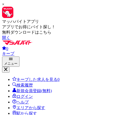
×
マッハバイトアプリ
アプリでお得にバイト探し！
無料ダウンロードはこちら
開く
0
キープ
メニュー
キープした求人を見る
0
検索履歴
新規会員登録(無料)
ログイン
ヘルプ
エリアから探す
駅から探す