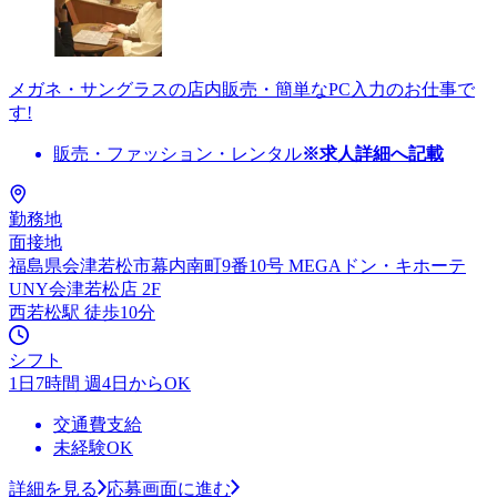
メガネ・サングラスの店内販売・簡単なPC入力のお仕事で
す!
販売・ファッション・レンタル
※求人詳細へ記載
勤務地
面接地
福島県会津若松市幕内南町9番10号 MEGAドン・キホーテ
UNY会津若松店 2F
西若松駅 徒歩10分
シフト
1日7時間 週4日からOK
交通費支給
未経験OK
詳細を見る
応募画面に進む