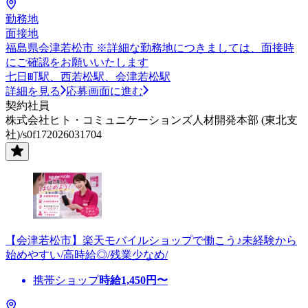
勤務地
面接地
福島県会津若松市 ※詳細な勤務地につきましては、面接時
にご確認をお願いいたします
七日町駅、西若松駅、会津若松駅
詳細を見る
応募画面に進む
契約社員
株式会社ヒト・コミュニケーションズ人材開発本部 (東北支
社)/s0f172026031704
【会津若松市】楽天モバイルショップで働こう♪未経験から
始めやすい/高時給◎/残業少なめ/
携帯ショップ
時給
1,450
円〜