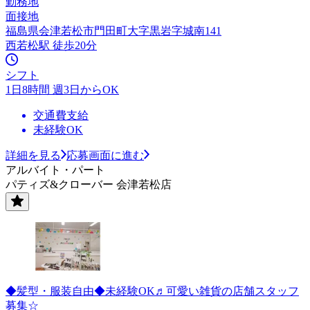
勤務地
面接地
福島県会津若松市門田町大字黒岩字城南141
西若松駅 徒歩20分
シフト
1日8時間 週3日からOK
交通費支給
未経験OK
詳細を見る
応募画面に進む
アルバイト・パート
パティズ&クローバー 会津若松店
◆髪型・服装自由◆未経験OK♬可愛い雑貨の店舗スタッフ
募集☆