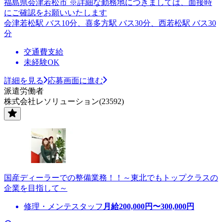
福島県会津若松市 ※詳細な勤務地につきましては、面接時
にご確認をお願いいたします
会津若松駅 バス10分、喜多方駅 バス30分、西若松駅 バス30
分
交通費支給
未経験OK
詳細を見る
応募画面に進む
派遣労働者
株式会社レソリューション(23592)
国産ディーラーでの整備業務！！～東北でもトップクラスの
企業を目指して～
修理・メンテスタッフ
月給
200,000
円〜
300,000
円