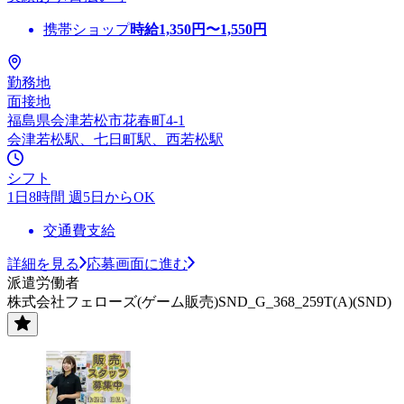
携帯ショップ
時給
1,350
円〜
1,550
円
勤務地
面接地
福島県会津若松市花春町4-1
会津若松駅、七日町駅、西若松駅
シフト
1日8時間 週5日からOK
交通費支給
詳細を見る
応募画面に進む
派遣労働者
株式会社フェローズ(ゲーム販売)SND_G_368_259T(A)(SND)