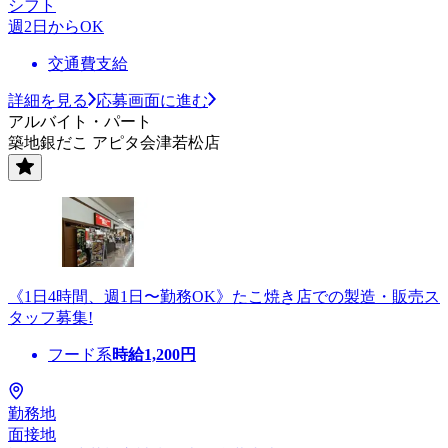
シフト
週2日からOK
交通費支給
詳細を見る
応募画面に進む
アルバイト・パート
築地銀だこ アピタ会津若松店
《1日4時間、週1日〜勤務OK》たこ焼き店での製造・販売ス
タッフ募集!
フード系
時給
1,200
円
勤務地
面接地