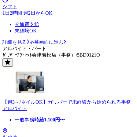
シフト
1日2時間 週2日からOK
交通費支給
未経験OK
詳細を見る
応募画面に進む
アルバイト・パート
ｶﾞﾘﾊﾞｰｱｳﾄﾚｯﾄ会津若松店（事務）/5BD0121O
【週3～/ネイルOK】ガリバーで未経験から始められる事務
アルバイト
一般事務
時給
1,100
円〜