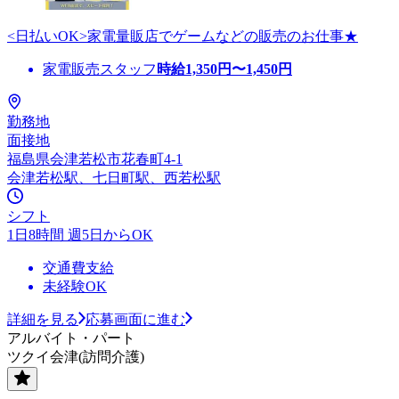
<日払いOK>家電量販店でゲームなどの販売のお仕事★
家電販売スタッフ
時給
1,350
円〜
1,450
円
勤務地
面接地
福島県会津若松市花春町4-1
会津若松駅、七日町駅、西若松駅
シフト
1日8時間 週5日からOK
交通費支給
未経験OK
詳細を見る
応募画面に進む
アルバイト・パート
ツクイ会津(訪問介護)