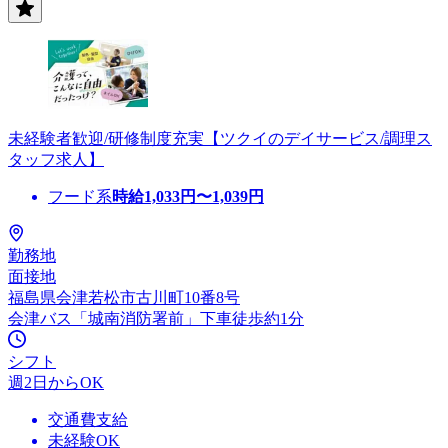
未経験者歓迎/研修制度充実【ツクイのデイサービス/調理ス
タッフ求人】
フード系
時給
1,033
円〜
1,039
円
勤務地
面接地
福島県会津若松市古川町10番8号
会津バス「城南消防署前」下車徒歩約1分
シフト
週2日からOK
交通費支給
未経験OK