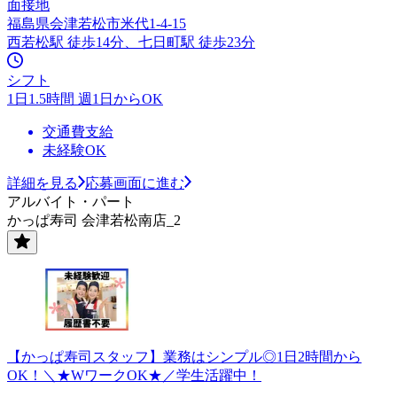
面接地
福島県会津若松市米代1-4-15
西若松駅 徒歩14分、七日町駅 徒歩23分
シフト
1日1.5時間 週1日からOK
交通費支給
未経験OK
詳細を見る
応募画面に進む
アルバイト・パート
かっぱ寿司 会津若松南店_2
【かっぱ寿司スタッフ】業務はシンプル◎1日2時間から
OK！＼★WワークOK★／学生活躍中！