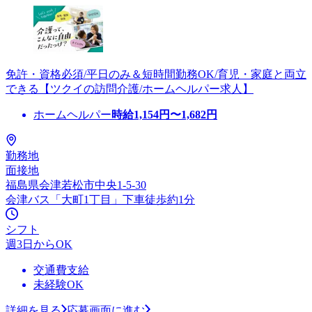
免許・資格必須/平日のみ＆短時間勤務OK/育児・家庭と両立
できる【ツクイの訪問介護/ホームヘルパー求人】
ホームヘルパー
時給
1,154
円〜
1,682
円
勤務地
面接地
福島県会津若松市中央1-5-30
会津バス「大町1丁目」下車徒歩約1分
シフト
週3日からOK
交通費支給
未経験OK
詳細を見る
応募画面に進む