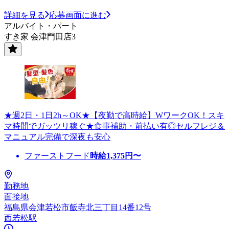
詳細を見る
応募画面に進む
アルバイト・パート
すき家 会津門田店3
★週2日・1日2h～OK★【夜勤で高時給】WワークOK！スキ
マ時間でガッツリ稼ぐ★食事補助・前払い有◎セルフレジ＆
マニュアル完備で深夜も安心
ファーストフード
時給
1,375
円〜
勤務地
面接地
福島県会津若松市飯寺北三丁目14番12号
西若松駅