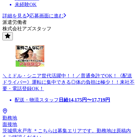
未経験OK
詳細を見る
応募画面に進む
派遣労働者
株式会社アズスタッフ
＼ミドル・シニア世代活躍中！！／普通免許でOK！《配送
ドライバー》運転に集中できる◎体の負担は極少！！来社不
要・電話登録OK！
配送・物流スタッフ
日給
14,175
円〜
17,719
円
勤務地
面接地
茨城県水戸市 ＊こちらは募集エリアです。勤務地は原稿内