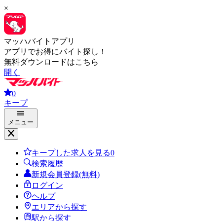
×
マッハバイトアプリ
アプリでお得にバイト探し！
無料ダウンロードはこちら
開く
0
キープ
メニュー
キープした求人を見る
0
検索履歴
新規会員登録(無料)
ログイン
ヘルプ
エリアから探す
駅から探す