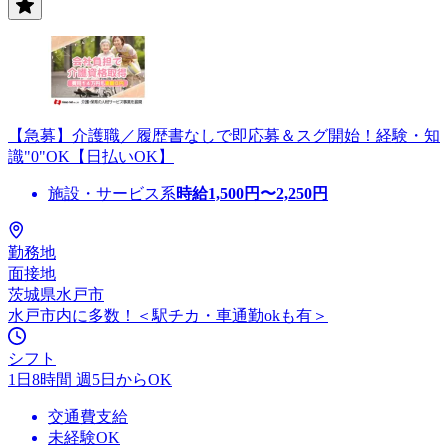
【急募】介護職／履歴書なしで即応募＆スグ開始！経験・知
識"0"OK【日払いOK】
施設・サービス系
時給
1,500
円〜
2,250
円
勤務地
面接地
茨城県水戸市
水戸市内に多数！＜駅チカ・車通勤okも有＞
シフト
1日8時間 週5日からOK
交通費支給
未経験OK