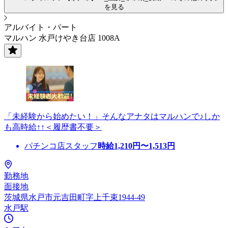
を見る
アルバイト・パート
マルハン 水戸けやき台店 1008A
「未経験から始めたい！」そんなアナタはマルハンで♪しか
も高時給↑↑＜履歴書不要＞
パチンコ店スタッフ
時給
1,210
円〜
1,513
円
勤務地
面接地
茨城県水戸市元吉田町字上千束1944-49
水戸駅