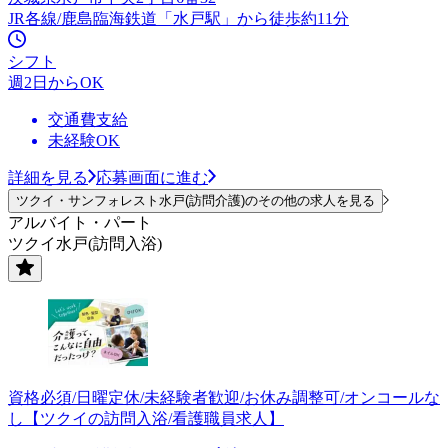
JR各線/鹿島臨海鉄道「水戸駅」から徒歩約11分
シフト
週2日からOK
交通費支給
未経験OK
詳細を見る
応募画面に進む
ツクイ・サンフォレスト水戸(訪問介護)のその他の求人を見る
アルバイト・パート
ツクイ水戸(訪問入浴)
資格必須/日曜定休/未経験者歓迎/お休み調整可/オンコールな
し【ツクイの訪問入浴/看護職員求人】