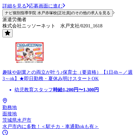
詳細を見る
応募画面に進む
ナビ個別指導学院 水戸赤塚校(正社員)のその他の求人を見る
派遣労働者
株式会社ニッソーネット 水戸支社/0201_1618
趣味や副業との両立が叶う♪保育士（要資格）【1日4h～／週
3～ok】★即日勤務・夏休み明けスタートOK
幼児教育スタッフ
時給
1,200
円〜
1,300
円
勤務地
面接地
茨城県水戸市
水戸市内に多数！＜駅チカ・車通勤okも有＞