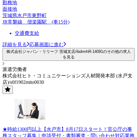
勤務地
面接地
茨城県水戸市東野町
JR常磐線 偕楽園駅 (車15分)
交通費支給
詳細を見る
応募画面に進む
株式会社ジャパン・リリーフ 茨城支店/ibdrmhR-14091のその他の求人
を見る
派遣労働者
株式会社ヒト・コミュニケーションズ人材開発本部 (水戸支
店)/s0f1902mito0030
★時給1300円以上【水戸市】8月17日スタート！官公庁の事
務スタッフ募集｜申請受付・書類審査・問い合わせ対応業務