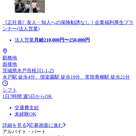
《正社員》友人・知人への保険勧誘なし！企業福利厚生プラ
ンナー(法人営業)
法人営業
月給
210,000
円〜
250,000
円
勤務地
面接地
茨城県水戸市桜川1-1-25
水戸駅 徒歩4分、偕楽園駅 徒歩19分、常陸青柳駅 徒歩21分
シフト
1日7時間 週5日からOK
交通費支給
未経験OK
詳細を見る
応募画面に進む
アルバイト・パート