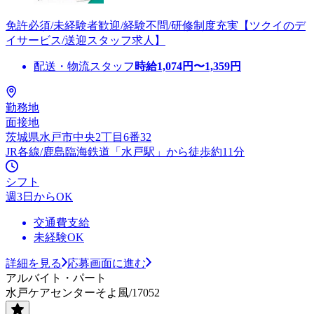
免許必須/未経験者歓迎/経験不問/研修制度充実【ツクイのデ
イサービス/送迎スタッフ求人】
配送・物流スタッフ
時給
1,074
円〜
1,359
円
勤務地
面接地
茨城県水戸市中央2丁目6番32
JR各線/鹿島臨海鉄道「水戸駅」から徒歩約11分
シフト
週3日からOK
交通費支給
未経験OK
詳細を見る
応募画面に進む
アルバイト・パート
水戸ケアセンターそよ風/17052