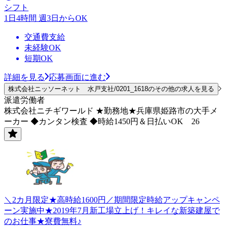
シフト
1日4時間 週3日からOK
交通費支給
未経験OK
短期OK
詳細を見る
応募画面に進む
株式会社ニッソーネット 水戸支社/0201_1618のその他の求人を見る
派遣労働者
株式会社ニチギワールド ★勤務地★兵庫県姫路市の大手メ
ーカー ◆カンタン検査 ◆時給1450円＆日払いOK 26
＼2カ月限定★高時給1600円／期間限定時給アップキャンペ
ーン実施中★2019年7月新工場立上げ！キレイな新築建屋で
のお仕事★寮費無料♪