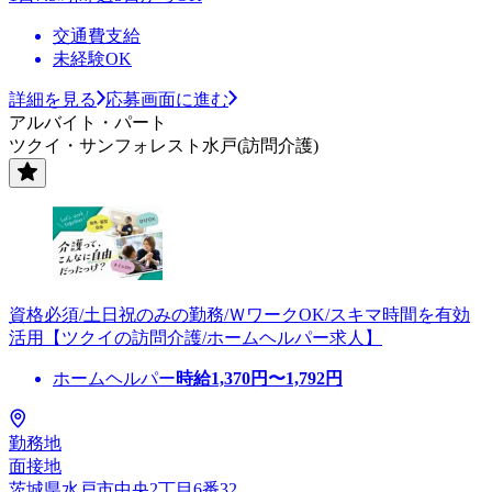
交通費支給
未経験OK
詳細を見る
応募画面に進む
アルバイト・パート
ツクイ・サンフォレスト水戸(訪問介護)
資格必須/土日祝のみの勤務/ＷワークOK/スキマ時間を有効
活用【ツクイの訪問介護/ホームヘルパー求人】
ホームヘルパー
時給
1,370
円〜
1,792
円
勤務地
面接地
茨城県水戸市中央2丁目6番32