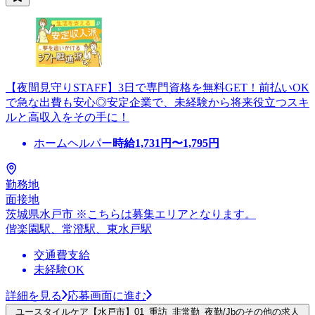
【夜間見守りSTAFF】3日で専門資格を無料GET！前払いOK
で急な出費も安心◎安定企業で、未経験から将来役立つスキ
ルと高収入をその手に！
ホームヘルパー
時給
1,731
円〜
1,795
円
勤務地
面接地
茨城県水戸市 ※こちらは募集エリアとなります。
偕楽園駅、常澄駅、東水戸駅
交通費支給
未経験OK
詳細を見る
応募画面に進む
ユースタイルケア【水戸市】01_重訪_非常勤_夜勤/Jbのその他の求人