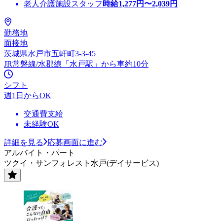
老人介護施設スタッフ
時給
1,277
円〜
2,039
円
勤務地
面接地
茨城県水戸市五軒町3-3-45
JR常磐線/水郡線「水戸駅」から車約10分
シフト
週1日からOK
交通費支給
未経験OK
詳細を見る
応募画面に進む
アルバイト・パート
ツクイ・サンフォレスト水戸(デイサービス)