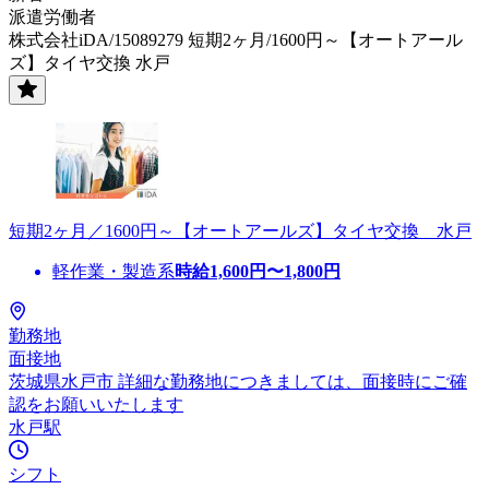
派遣労働者
株式会社iDA/15089279 短期2ヶ月/1600円～【オートアール
ズ】タイヤ交換 水戸
短期2ヶ月／1600円～【オートアールズ】タイヤ交換 水戸
軽作業・製造系
時給
1,600
円〜
1,800
円
勤務地
面接地
茨城県水戸市 詳細な勤務地につきましては、面接時にご確
認をお願いいたします
水戸駅
シフト