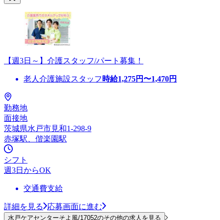
【週3日～】介護スタッフ/パート募集！
老人介護施設スタッフ
時給
1,275
円〜
1,470
円
勤務地
面接地
茨城県水戸市見和1-298-9
赤塚駅、偕楽園駅
シフト
週3日からOK
交通費支給
詳細を見る
応募画面に進む
水戸ケアセンターそよ風/17052のその他の求人を見る