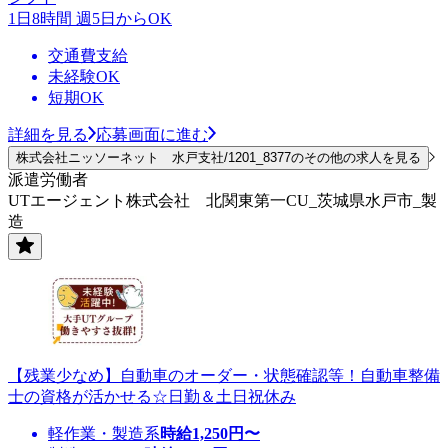
1日8時間 週5日からOK
交通費支給
未経験OK
短期OK
詳細を見る
応募画面に進む
株式会社ニッソーネット 水戸支社/1201_8377のその他の求人を見る
派遣労働者
UTエージェント株式会社 北関東第一CU_茨城県水戸市_製
造
【残業少なめ】自動車のオーダー・状態確認等！自動車整備
士の資格が活かせる☆日勤＆土日祝休み
軽作業・製造系
時給
1,250
円〜