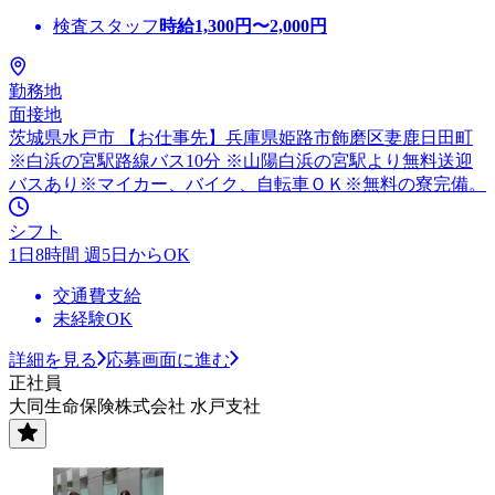
検査スタッフ
時給
1,300
円〜
2,000
円
勤務地
面接地
茨城県水戸市 【お仕事先】兵庫県姫路市飾磨区妻鹿日田町
※白浜の宮駅路線バス10分 ※山陽白浜の宮駅より無料送迎
バスあり※マイカー、バイク、自転車ＯＫ※無料の寮完備。
シフト
1日8時間 週5日からOK
交通費支給
未経験OK
詳細を見る
応募画面に進む
正社員
大同生命保険株式会社 水戸支社