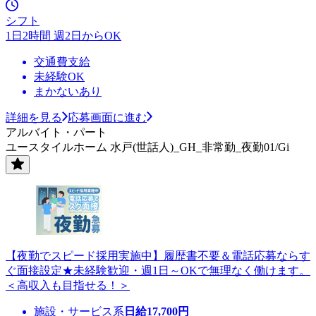
シフト
1日2時間 週2日からOK
交通費支給
未経験OK
まかないあり
詳細を見る
応募画面に進む
アルバイト・パート
ユースタイルホーム 水戸(世話人)_GH_非常勤_夜勤01/Gi
【夜勤でスピード採用実施中】履歴書不要＆電話応募ならす
ぐ面接設定★未経験歓迎・週1日～OKで無理なく働けます。
＜高収入も目指せる！＞
施設・サービス系
日給
17,700
円