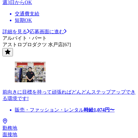
週3日からOK
交通費支給
短期OK
詳細を見る
応募画面に進む
アルバイト・パート
アストロプロダクツ 水戸店[67]
前向きに目標を持って頑張ればどんどんステップアップでき
る環境です!
販売・ファッション・レンタル
時給
1,074
円〜
勤務地
面接地