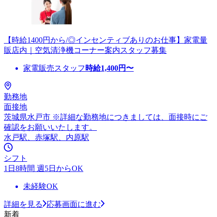
【時給1400円から/◎インセンティブありのお仕事】家電量
販店内｜空気清浄機コーナー案内スタッフ募集
家電販売スタッフ
時給
1,400
円〜
勤務地
面接地
茨城県水戸市 ※詳細な勤務地につきましては、面接時にご
確認をお願いいたします。
水戸駅、赤塚駅、内原駅
シフト
1日8時間 週5日からOK
未経験OK
詳細を見る
応募画面に進む
新着