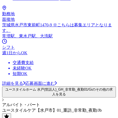
勤務地
面接地
茨城県水戸市東前町1470-9 ※こちらは募集エリアとなりま
す。
常澄駅、東水戸駅、大洗駅
シフト
週1日からOK
交通費支給
未経験OK
短期OK
詳細を見る
応募画面に進む
ユースタイルホーム 水戸(世話人)_GH_非常勤_夜勤01/Giのその他の求
人を見る
アルバイト・パート
ユースタイルケア【水戸市】01_重訪_非常勤_夜勤/Jb