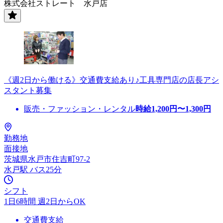
株式会社ストレート 水戸店
《週2日から働ける》交通費支給あり♪工具専門店の店長アシ
スタント募集
販売・ファッション・レンタル
時給
1,200
円〜
1,300
円
勤務地
面接地
茨城県水戸市住吉町97-2
水戸駅 バス25分
シフト
1日6時間 週2日からOK
交通費支給