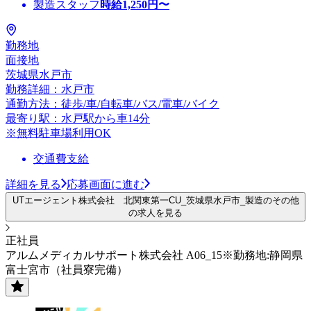
製造スタッフ
時給
1,250
円〜
勤務地
面接地
茨城県水戸市
勤務詳細：水戸市
通勤方法：徒歩/車/自転車/バス/電車/バイク
最寄り駅：水戸駅から車14分
※無料駐車場利用OK
交通費支給
詳細を見る
応募画面に進む
UTエージェント株式会社 北関東第一CU_茨城県水戸市_製造のその他
の求人を見る
正社員
アルムメディカルサポート株式会社 A06_15※勤務地:静岡県
富士宮市（社員寮完備）