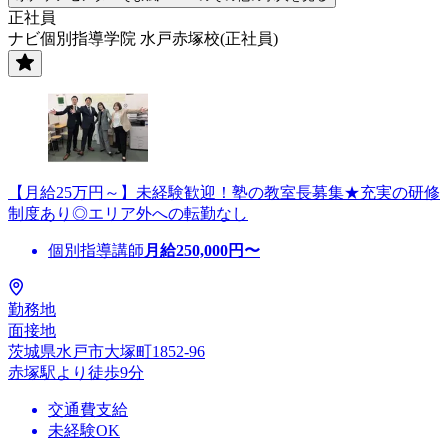
正社員
ナビ個別指導学院 水戸赤塚校(正社員)
【月給25万円～】未経験歓迎！塾の教室長募集★充実の研修
制度あり◎エリア外への転勤なし
個別指導講師
月給
250,000
円〜
勤務地
面接地
茨城県水戸市大塚町1852-96
赤塚駅より徒歩9分
交通費支給
未経験OK