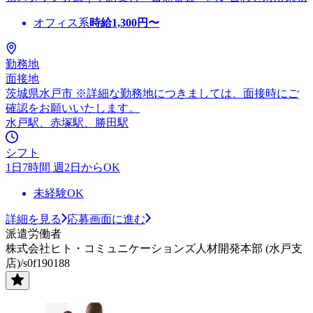
オフィス系
時給
1,300
円〜
勤務地
面接地
茨城県水戸市 ※詳細な勤務地につきましては、面接時にご
確認をお願いいたします。
水戸駅、赤塚駅、勝田駅
シフト
1日7時間 週2日からOK
未経験OK
詳細を見る
応募画面に進む
派遣労働者
株式会社ヒト・コミュニケーションズ人材開発本部 (水戸支
店)/s0f190188