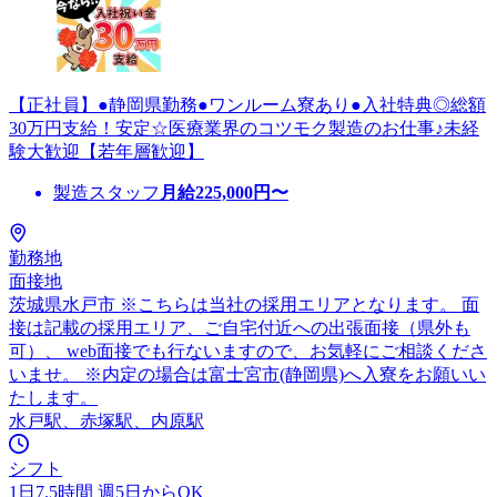
【正社員】●静岡県勤務●ワンルーム寮あり●入社特典◎総額
30万円支給！安定☆医療業界のコツモク製造のお仕事♪未経
験大歓迎【若年層歓迎】
製造スタッフ
月給
225,000
円〜
勤務地
面接地
茨城県水戸市 ※こちらは当社の採用エリアとなります。 面
接は記載の採用エリア、ご自宅付近への出張面接（県外も
可）、 web面接でも行ないますので、お気軽にご相談くださ
いませ。 ※内定の場合は富士宮市(静岡県)へ入寮をお願いい
たします。
水戸駅、赤塚駅、内原駅
シフト
1日7.5時間 週5日からOK