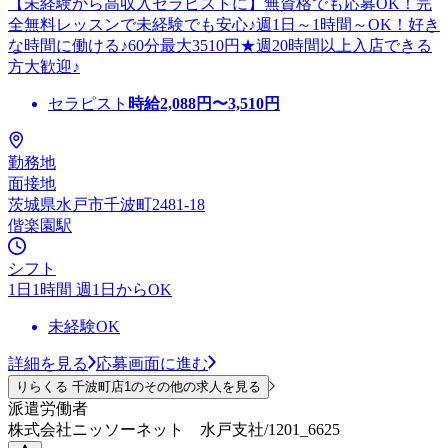
【未経験から高収入セラピストに】無資格でも応募OK！完
全無料レッスンで未経験でも安心♪週1日～1時間～OK！好き
な時間に働ける♪60分最大3510円★週20時間以上入店できる
方大歓迎♪
セラピスト
時給
2,088
円〜
3,510
円
勤務地
面接地
茨城県水戸市千波町2481-18
偕楽園駅
シフト
1日1時間 週1日からOK
未経験OK
詳細を見る
応募画面に進む
りらくる 千波町店1のその他の求人を見る
派遣労働者
株式会社ニッソーネット 水戸支社/1201_6625