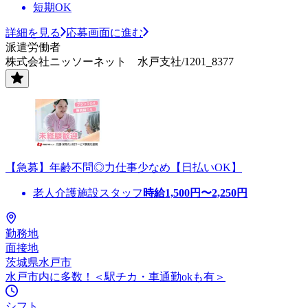
短期OK
詳細を見る
応募画面に進む
派遣労働者
株式会社ニッソーネット 水戸支社/1201_8377
【急募】年齢不問◎力仕事少なめ【日払いOK】
老人介護施設スタッフ
時給
1,500
円〜
2,250
円
勤務地
面接地
茨城県水戸市
水戸市内に多数！＜駅チカ・車通勤okも有＞
シフト