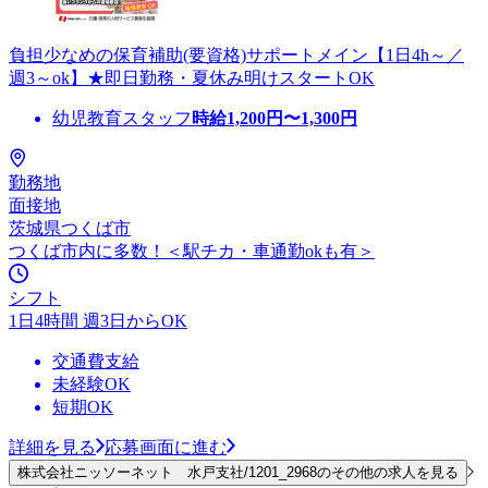
負担少なめの保育補助(要資格)サポートメイン【1日4h～／
週3～ok】★即日勤務・夏休み明けスタートOK
幼児教育スタッフ
時給
1,200
円〜
1,300
円
勤務地
面接地
茨城県つくば市
つくば市内に多数！＜駅チカ・車通勤okも有＞
シフト
1日4時間 週3日からOK
交通費支給
未経験OK
短期OK
詳細を見る
応募画面に進む
株式会社ニッソーネット 水戸支社/1201_2968のその他の求人を見る