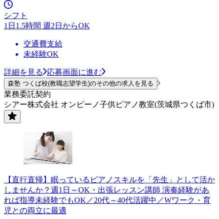
シフト
1日1.5時間 週2日からOK
交通費支給
未経験OK
詳細を見る
応募画面に進む
森塾 つくば校(教職志望学生)のその他の求人を見る
業務委託契約
シアー株式会社 オンピーノ子供ピアノ教室(茨城県つくば市)
【直行直帰】眠っているピアノスキルを「先生」として活か
しませんか？週1日～OK・出張レッスン講師 演奏経験があ
れば指導未経験でもOK／20代～40代活躍中／Wワーク・育
児との両立に最適