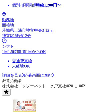
個別指導講師
時給
1,200
円〜
勤務地
面接地
茨城県土浦市神立中央3-12-8
神立駅 徒歩12分
シフト
1日1.5時間 週1日からOK
交通費支給
未経験OK
詳細を見る
応募画面に進む
派遣労働者
株式会社ニッソーネット 水戸支社/0201_1062