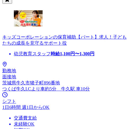
キッズコーポレーションの保育補助【パート】求人！子ども
たちの成長を見守るサポート役
幼児教育スタッフ
時給
1,100
円〜
1,300
円
勤務地
面接地
茨城県牛久市猪子町896番地
つくば牛久I.Cより車約5分 牛久駅 車10分
シフト
1日6時間 週1日からOK
交通費支給
未経験OK