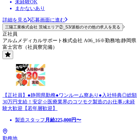
未経験OK
まかないあり
詳細を見る
応募画面に進む
三陽工業株式会社 茨城エリア②_S3/派栃のその他の求人を見る
正社員
アルムメディカルサポート株式会社 A06_16※勤務地:静岡県
富士宮市（社員寮完備）
【正社員】●静岡県勤務●ワンルーム寮あり●入社特典◎総額
30万円支給！安定☆医療業界のコツモク製造のお仕事♪未経
験大歓迎【若年層歓迎】
製造スタッフ
月給
225,000
円〜
勤務地