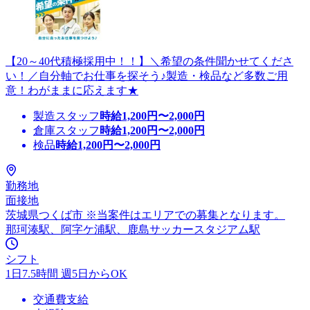
【20～40代積極採用中！！】＼希望の条件聞かせてくださ
い！／自分軸でお仕事を探そう♪製造・検品など多数ご用
意！わがままに応えます★
製造スタッフ
時給
1,200
円〜
2,000
円
倉庫スタッフ
時給
1,200
円〜
2,000
円
検品
時給
1,200
円〜
2,000
円
勤務地
面接地
茨城県つくば市 ※当案件はエリアでの募集となります。
那珂湊駅、阿字ケ浦駅、鹿島サッカースタジアム駅
シフト
1日7.5時間 週5日からOK
交通費支給