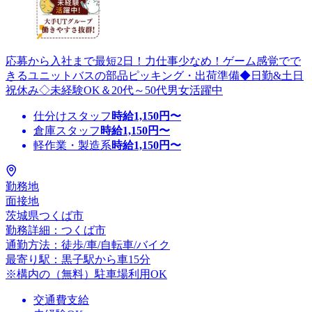
応募から入社まで最短2日！力仕事少なめ！ゲーム感覚でで
きるユニットバスの部品ピッキング・出荷準備◆日勤&土日
祝休み◇未経験OK＆20代～50代男女活躍中
仕分けスタッフ
時給
1,150
円〜
倉庫スタッフ
時給
1,150
円〜
軽作業・製造系
時給
1,150
円〜
勤務地
面接地
茨城県つくば市
勤務詳細：つくば市
通勤方法：徒歩/車/自転車/バイク
最寄り駅：黒子駅から車15分
※構内の（無料）駐車場利用OK
交通費支給