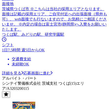
面接地
茨城県つくば市 ※こちらは当社の採用エリアとなります。
面接は記載の採用エリア、ご自宅付近への出張面接（県外も
可）、 web面接でも行ないますので、お気軽にご相談くださ
いませ。 ※内定の場合は富士宮市(静岡県)へ入寮をお願いい
たします。
つくば駅、みどりの駅、研究学園駅
シフト
1日7.5時間 週5日からOK
交通費支給
未経験OK
詳細を見る
応募画面に進む
アルバイト・パート
シンテイ警備株式会社 茨城支社 つくば(15)エリ
ア/A3203200115