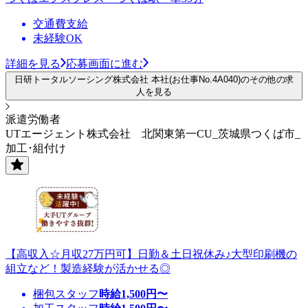
交通費支給
未経験OK
詳細を見る
応募画面に進む
日研トータルソーシング株式会社 本社(お仕事No.4A040)のその他の求
人を見る
派遣労働者
UTエージェント株式会社 北関東第一CU_茨城県つくば市_
加工･組付け
【高収入☆月収27万円可】日勤＆土日祝休み♪大型印刷機の
組立など！製造経験が活かせる◎
梱包スタッフ
時給
1,500
円〜