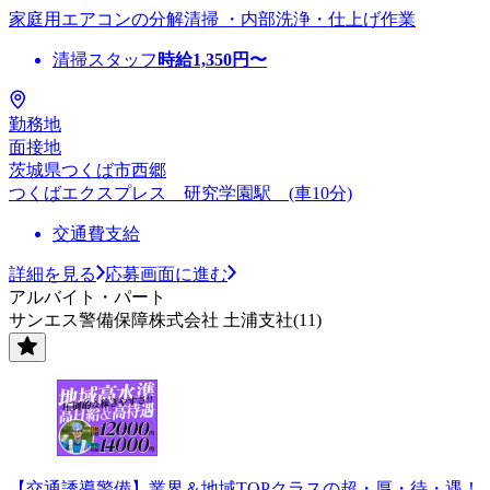
家庭用エアコンの分解清掃 ・内部洗浄・仕上げ作業
清掃スタッフ
時給
1,350
円〜
勤務地
面接地
茨城県つくば市西郷
つくばエクスプレス 研究学園駅 (車10分)
交通費支給
詳細を見る
応募画面に進む
アルバイト・パート
サンエス警備保障株式会社 土浦支社(11)
【交通誘導警備】業界＆地域TOPクラスの超・厚・待・遇！