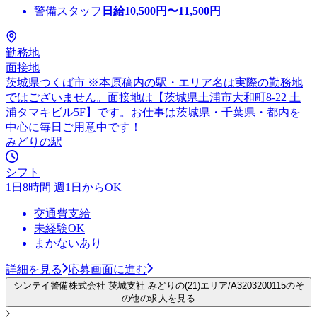
警備スタッフ
日給
10,500
円〜
11,500
円
勤務地
面接地
茨城県つくば市 ※本原稿内の駅・エリア名は実際の勤務地
ではございません。面接地は【茨城県土浦市大和町8-22 土
浦タマキビル5F】です。お仕事は茨城県・千葉県・都内を
中心に毎日ご用意中です！
みどりの駅
シフト
1日8時間 週1日からOK
交通費支給
未経験OK
まかないあり
詳細を見る
応募画面に進む
シンテイ警備株式会社 茨城支社 みどりの(21)エリア/A3203200115のそ
の他の求人を見る