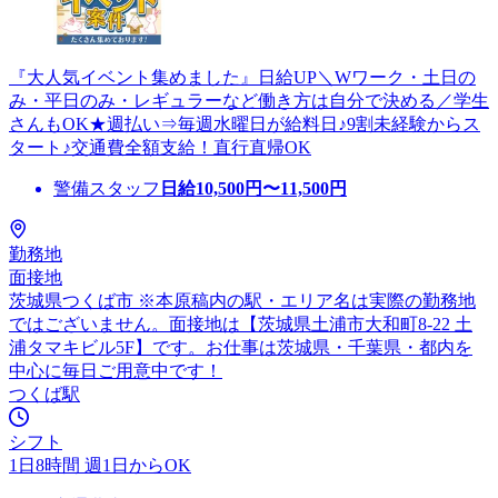
『大人気イベント集めました』日給UP＼Wワーク・土日の
み・平日のみ・レギュラーなど働き方は自分で決める／学生
さんもOK★週払い⇒毎週水曜日が給料日♪9割未経験からス
タート♪交通費全額支給！直行直帰OK
警備スタッフ
日給
10,500
円〜
11,500
円
勤務地
面接地
茨城県つくば市 ※本原稿内の駅・エリア名は実際の勤務地
ではございません。面接地は【茨城県土浦市大和町8-22 土
浦タマキビル5F】です。お仕事は茨城県・千葉県・都内を
中心に毎日ご用意中です！
つくば駅
シフト
1日8時間 週1日からOK