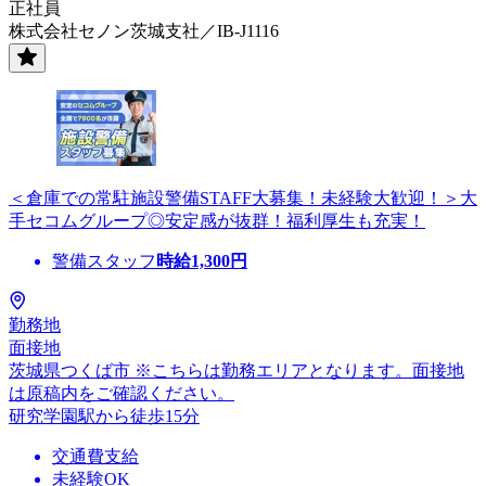
正社員
株式会社セノン茨城支社／IB-J1116
＜倉庫での常駐施設警備STAFF大募集！未経験大歓迎！＞大
手セコムグループ◎安定感が抜群！福利厚生も充実！
警備スタッフ
時給
1,300
円
勤務地
面接地
茨城県つくば市 ※こちらは勤務エリアとなります。面接地
は原稿内をご確認ください。
研究学園駅から徒歩15分
交通費支給
未経験OK