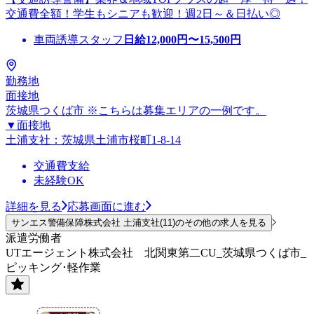
交通費全額！学生もシニアも歓迎！週2日～＆日払い◎
車両誘導スタッフ
日給
12,000
円〜
15,500
円
勤務地
面接地
茨城県つくば市 ※こちらは募集エリアの一例です。
▼面接地
土浦支社：茨城県土浦市桜町1-8-14
交通費支給
未経験OK
詳細を見る
応募画面に進む
サンエス警備保障株式会社 土浦支社(11)のその他の求人を見る
派遣労働者
UTエージェント株式会社 北関東第二CU_茨城県つくば市_
ピッキング･軽作業