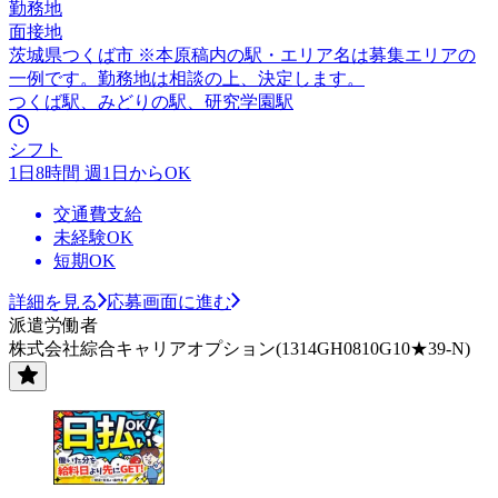
勤務地
面接地
茨城県つくば市 ※本原稿内の駅・エリア名は募集エリアの
一例です。勤務地は相談の上、決定します。
つくば駅、みどりの駅、研究学園駅
シフト
1日8時間 週1日からOK
交通費支給
未経験OK
短期OK
詳細を見る
応募画面に進む
派遣労働者
株式会社綜合キャリアオプション(1314GH0810G10★39-N)