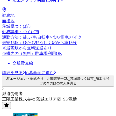
加工スタッフ
時給
1,500
円〜
勤務地
面接地
茨城県つくば市
勤務詳細：つくば市
通勤方法：徒歩/車/自転車/バス/電車/バイク
最寄り駅：ひたち野うしく駅から車13分
※最寄駅から無料送迎あり
※構内の（無料）駐車場利用OK
交通費支給
詳細を見る
応募画面に進む
UTエージェント株式会社 北関東第一CU_茨城県つくば市_加工･組付
けのその他の求人を見る
派遣労働者
三陽工業株式会社 茨城エリア②_S3/派栃