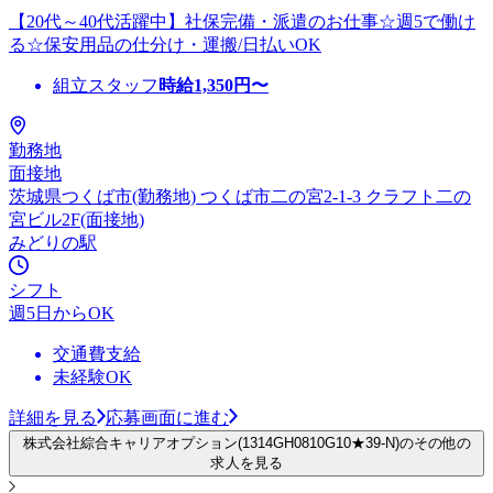
【20代～40代活躍中】社保完備・派遣のお仕事☆週5で働け
る☆保安用品の仕分け・運搬/日払いOK
組立スタッフ
時給
1,350
円〜
勤務地
面接地
茨城県つくば市(勤務地) つくば市二の宮2-1-3 クラフト二の
宮ビル2F(面接地)
みどりの駅
シフト
週5日からOK
交通費支給
未経験OK
詳細を見る
応募画面に進む
株式会社綜合キャリアオプション(1314GH0810G10★39-N)のその他の
求人を見る