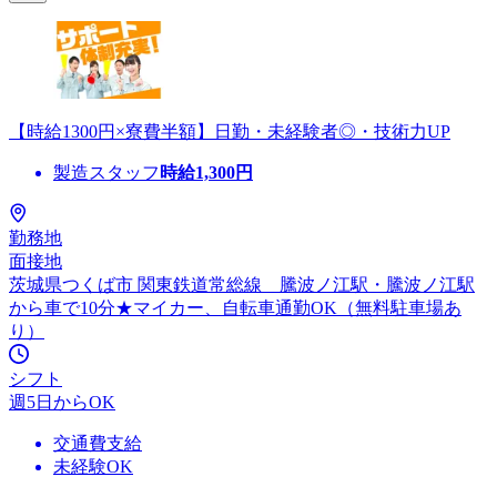
【時給1300円×寮費半額】日勤・未経験者◎・技術力UP
製造スタッフ
時給
1,300
円
勤務地
面接地
茨城県つくば市 関東鉄道常総線 騰波ノ江駅・騰波ノ江駅
から車で10分★マイカー、自転車通勤OK（無料駐車場あ
り）
シフト
週5日からOK
交通費支給
未経験OK