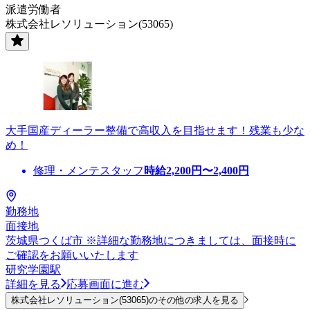
派遣労働者
株式会社レソリューション(53065)
大手国産ディーラー整備で高収入を目指せます！残業も少な
め！
修理・メンテスタッフ
時給
2,200
円〜
2,400
円
勤務地
面接地
茨城県つくば市 ※詳細な勤務地につきましては、面接時に
ご確認をお願いいたします
研究学園駅
詳細を見る
応募画面に進む
株式会社レソリューション(53065)のその他の求人を見る