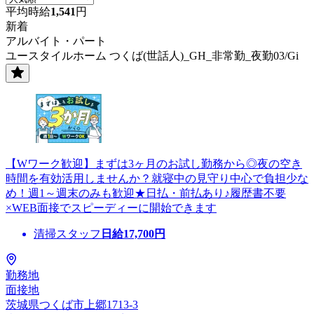
平均時給
1,541
円
新着
アルバイト・パート
ユースタイルホーム つくば(世話人)_GH_非常勤_夜勤03/Gi
【Wワーク歓迎】まずは3ヶ月のお試し勤務から◎夜の空き
時間を有効活用しませんか？就寝中の見守り中心で負担少な
め！週1～週末のみも歓迎★日払・前払あり♪履歴書不要
×WEB面接でスピーディーに開始できます
清掃スタッフ
日給
17,700
円
勤務地
面接地
茨城県つくば市上郷1713-3