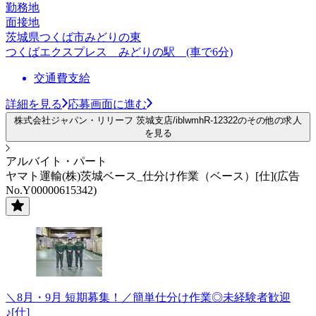
勤務地
面接地
茨城県つくば市みどりの東
つくばエクスプレス みどりの駅 (車で6分)
交通費支給
詳細を見る
応募画面に進む
株式会社ジャパン・リリーフ 茨城支店/iblwmhR-12322のその他の求人
を見る
アルバイト・パート
ヤマト運輸(株)茨城ベース_仕分け作業（ベース）[仕](広告
No.Y00000615342)
＼8月・9月 短期募集！／簡単仕分け作業◎未経験者歓迎
♪[仕]