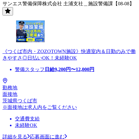
サンエス警備保障株式会社 土浦支社＿施設警備課【08-08】
《つくば市内・ZOZOTOWN施設》快適室内＆日勤のみで働
きやすさ◎日払いOK！未経験OK
警備スタッフ
日給
9,200
円〜
12,000
円
勤務地
面接地
茨城県つくば市
※面接地は求人内をご覧ください
交通費支給
未経験OK
詳細を見る
応募画面に進む