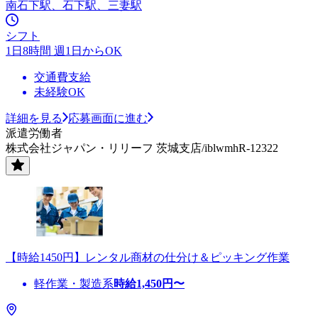
南石下駅、石下駅、三妻駅
シフト
1日8時間 週1日からOK
交通費支給
未経験OK
詳細を見る
応募画面に進む
派遣労働者
株式会社ジャパン・リリーフ 茨城支店/iblwmhR-12322
【時給1450円】レンタル商材の仕分け＆ピッキング作業
軽作業・製造系
時給
1,450
円〜