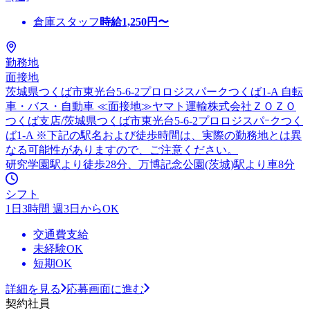
倉庫スタッフ
時給
1,250
円〜
勤務地
面接地
茨城県つくば市東光台5-6-2プロロジスパークつくば1-A 自転
車・バス・自動車 ≪面接地≫ヤマト運輸株式会社ＺＯＺＯ
つくば支店/茨城県つくば市東光台5-6-2プロロジスパｰクつく
ば1-A ※下記の駅名および徒歩時間は、実際の勤務地とは異
なる可能性がありますので、ご注意ください。
研究学園駅より徒歩28分、万博記念公園(茨城)駅より車8分
シフト
1日3時間 週3日からOK
交通費支給
未経験OK
短期OK
詳細を見る
応募画面に進む
契約社員