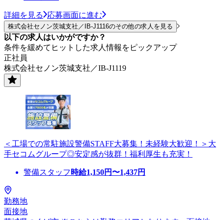
詳細を見る
応募画面に進む
株式会社セノン茨城支社／IB-J1116のその他の求人を見る
以下の求人はいかがですか？
条件を緩めてヒットした求人情報をピックアップ
正社員
株式会社セノン茨城支社／IB-J1119
＜工場での常駐施設警備STAFF大募集！未経験大歓迎！＞大
手セコムグループ◎安定感が抜群！福利厚生も充実！
警備スタッフ
時給
1,150
円〜
1,437
円
勤務地
面接地