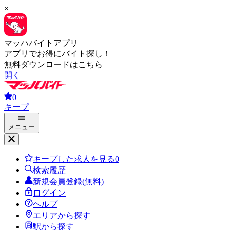
×
マッハバイトアプリ
アプリでお得にバイト探し！
無料ダウンロードはこちら
開く
0
キープ
メニュー
キープした求人を見る
0
検索履歴
新規会員登録(無料)
ログイン
ヘルプ
エリアから探す
駅から探す