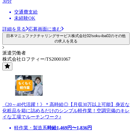
30分
交通費支給
未経験OK
詳細を見る
応募画面に進む
日本マニュファクチャリングサービス株式会社02/soku-iba02のその他
の求人を見る
派遣労働者
株式会社ロフティー/TS20001067
《20～40代活躍！》＊高時給◎【月収30万以上可能】身近な
化粧品を箱に詰めるだけのシンプル軽作業！空調完備のキレ
イな工場でルーチンワーク♪
軽作業・製造系
時給
1,469
円〜
1,836
円