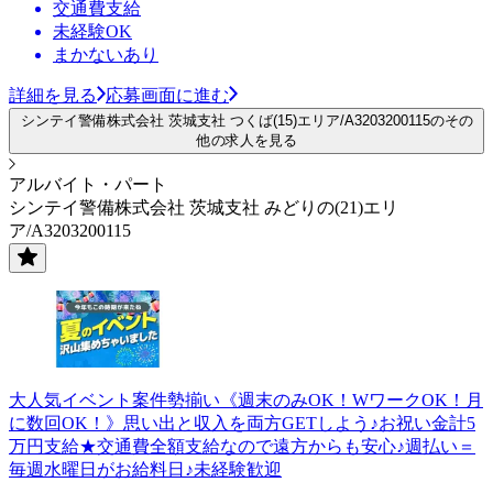
交通費支給
未経験OK
まかないあり
詳細を見る
応募画面に進む
シンテイ警備株式会社 茨城支社 つくば(15)エリア/A3203200115のその
他の求人を見る
アルバイト・パート
シンテイ警備株式会社 茨城支社 みどりの(21)エリ
ア/A3203200115
大人気イベント案件勢揃い《週末のみOK！WワークOK！月
に数回OK！》思い出と収入を両方GETしよう♪お祝い金計5
万円支給★交通費全額支給なので遠方からも安心♪週払い＝
毎週水曜日がお給料日♪未経験歓迎