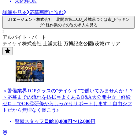
未経験OK
詳細を見る
応募画面に進む
UTエージェント株式会社 北関東第二CU_茨城県つくば市_ピッキン
グ･軽作業のその他の求人を見る
アルバイト・パート
テイケイ株式会社 土浦支社 万博記念公園(茨城)エリア
＜警備業界TOPクラスの”テイケイ”で働いてみませんか！？
＞応募までの流れを払拭⇒よくあるQ&A大公開中☆「経験
ゼロ」でOK◎研修からしっかりサポートします！自由シフ
トだから無理なく働こう♪
警備スタッフ
日給
10,000
円〜
12,000
円