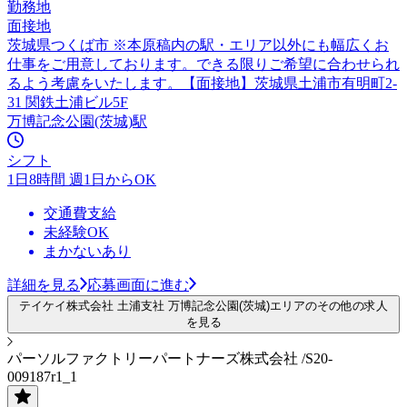
勤務地
面接地
茨城県つくば市 ※本原稿内の駅・エリア以外にも幅広くお
仕事をご用意しております。できる限りご希望に合わせられ
るよう考慮をいたします。【面接地】茨城県土浦市有明町2-
31 関鉄土浦ビル5F
万博記念公園(茨城)駅
シフト
1日8時間 週1日からOK
交通費支給
未経験OK
まかないあり
詳細を見る
応募画面に進む
テイケイ株式会社 土浦支社 万博記念公園(茨城)エリアのその他の求人
を見る
パーソルファクトリーパートナーズ株式会社 /S20-
009187r1_1