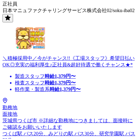
正社員
日本マニュファクチャリングサービス株式会社02/soku-iba02
＼積極採用中／今がチャンス!!《工場スタッフ》希望日払い
OK◎充実の福利厚生♪正社員&超好待遇で働くチャンス★*
製造スタッフ
時給
1,379
円〜
検査スタッフ
時給
1,379
円〜
軽作業・製造系
時給
1,379
円〜
勤務地
面接地
茨城県つくば市 ※詳細な勤務地につきましては、面接時に
ご確認をお願いいたします
つくば駅 バス20分、みどりの駅 バス30分、研究学園駅 バス