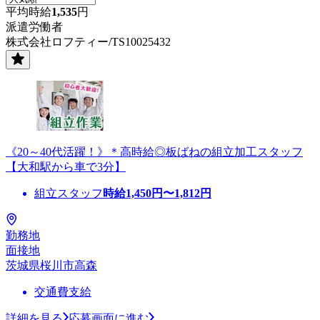
平均時給
1,535
円
派遣労働者
株式会社ロフティー/TS10025432
《20～40代活躍！》＊高時給◎板ばねの組立加工スタッフ
【大和駅から車で3分】
組立スタッフ
時給
1,450
円〜
1,812
円
勤務地
面接地
茨城県桜川市高森
交通費支給
詳細を見る
応募画面に進む