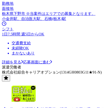
勤務地
面接地
栃木県下野市 ※当案件はエリアでの募集となります。
小金井駅、自治医大駅、石橋(栃木)駅
シフト
1日7.5時間 週5日からOK
交通費支給
未経験OK
まかないあり
詳細を見る
応募画面に進む
派遣労働者
株式会社綜合キャリアオプション(1314GH0803G11★91-N)