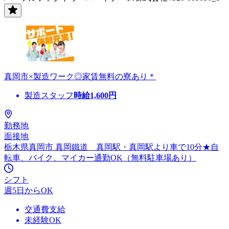
真岡市×製造ワーク◎家賃無料の寮あり＊
製造スタッフ
時給
1,600
円
勤務地
面接地
栃木県真岡市 真岡鐵道 真岡駅・真岡駅より車で10分★自
転車、バイク、マイカー通勤OK（無料駐車場あり）
シフト
週5日からOK
交通費支給
未経験OK