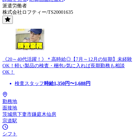
派遣労働者
株式会社ロフティー/TS20001635
《20～40代活躍！》＊高時給◎【7月～12月の短期】未経験
OK！軽い製品の検査・梱包♪気に入れば長期勤務も相談
OK！
検査スタッフ
時給
1,350
円〜
1,688
円
勤務地
面接地
茨城県下妻市鎌庭木仙房
宗道駅
シフト