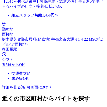
【20代～40代活躍中】社保完備・派遣のお仕事☆週5で働け
る☆パイプの組立・接着/日払いOK
組立スタッフ
時給
1,450
円〜
勤務地
面接地
栃木県芳賀郡市貝町(勤務地) 宇都宮市大通り1-4-22 MSC第2
ビル4F(面接地)
多田羅駅
シフト
週5日からOK
交通費支給
未経験OK
詳細を見る
応募画面に進む
近くの市区町村からバイトを探す