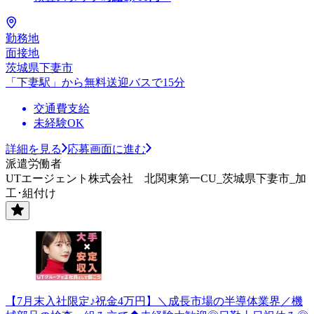
勤務地
面接地
茨城県下妻市
「下妻駅」から無料送迎バスで15分
交通費支給
未経験OK
詳細を見る
応募画面に進む
派遣労働者
UTエージェント株式会社 北関東第一CU_茨城県下妻市_加
工･組付け
【7月末入社限定♪祝金4万円】＼成長市場の半導体業界／機