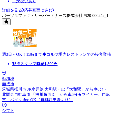
まかないあり
詳細を見る
応募画面に進む
パーソルファクトリーパートナーズ株式会社 /S20-000242_1
週3日～OK！15時まで◆ゴルフ場内レストランでの接客業務
製造スタッフ
時給
1,300
円
勤務地
面接地
茨城県桜川市 JR水戸線 大和駅・JR「大和駅」から車6分・
北関東自動車道 「桜川筑西IC」から車6分★マイカー、自転
車、バイク通勤OK（無料駐車場あり）
シフト