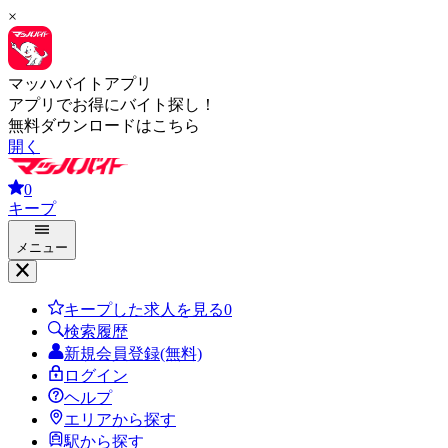
×
マッハバイトアプリ
アプリでお得にバイト探し！
無料ダウンロードはこちら
開く
0
キープ
メニュー
キープした求人を見る
0
検索履歴
新規会員登録(無料)
ログイン
ヘルプ
エリアから探す
駅から探す