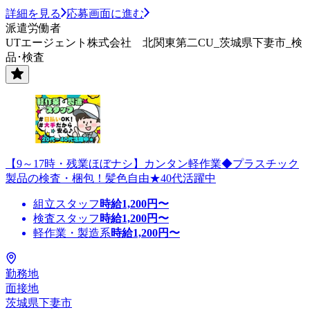
詳細を見る
応募画面に進む
派遣労働者
UTエージェント株式会社 北関東第二CU_茨城県下妻市_検
品･検査
【9～17時・残業ほぼナシ】カンタン軽作業◆プラスチック
製品の検査・梱包！髪色自由★40代活躍中
組立スタッフ
時給
1,200
円〜
検査スタッフ
時給
1,200
円〜
軽作業・製造系
時給
1,200
円〜
勤務地
面接地
茨城県下妻市