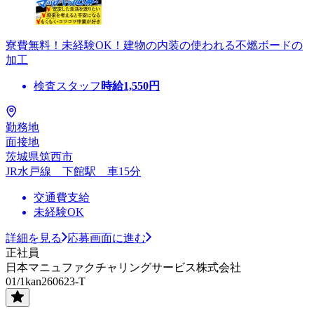
寮費無料！未経験OK！建物の内装の使われる不燃ボードの
加工
検査スタッフ
時給
1,550
円
勤務地
面接地
茨城県筑西市
JR水戸線 下館駅 車15分
交通費支給
未経験OK
詳細を見る
応募画面に進む
正社員
日本マニュファクチャリングサービス株式会社
01/1kan260623-T