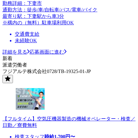
勤務詳細：下妻市
通勤方法：徒歩/車/自転車/バス/電車/バイク
最寄り駅：下妻駅から車3分
※構内の（無料）駐車場利用OK
交通費支給
未経験OK
詳細を見る
応募画面に進む
新着
派遣労働者
フジアルテ株式会社0728/TB-19325-01-JP
【フルタイム】空気圧機器製造の機械オペレーター・検査／
日勤／寮費無料
検査スタッフ
時給
1,700
円〜