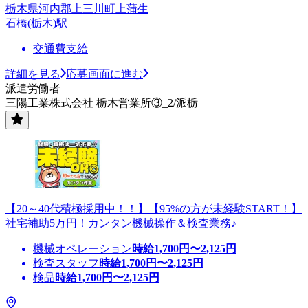
栃木県河内郡上三川町上蒲生
石橋(栃木)駅
交通費支給
詳細を見る
応募画面に進む
派遣労働者
三陽工業株式会社 栃木営業所③_2/派栃
【20～40代積極採用中！！】【95%の方が未経験START！】
社宅補助5万円！カンタン機械操作＆検査業務♪
機械オペレーション
時給
1,700
円〜
2,125
円
検査スタッフ
時給
1,700
円〜
2,125
円
検品
時給
1,700
円〜
2,125
円