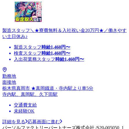
製造スタッフ＼★寮費無料＆入社祝い金20万円★／働きやす
い土日休み♪
製造スタッフ
時給
1,460
円〜
検査スタッフ
時給
1,460
円〜
入出荷業務スタッフ
時給
1,460
円〜
勤務地
面接地
栃木県真岡市 ★真岡鐡道・寺内駅より車5分
寺内駅、真岡駅、久下田駅
交通費支給
未経験OK
詳細を見る
応募画面に進む
パーソルファクトリーパートナーズ株式会社 /S20-005050_1