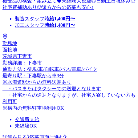
械部品の検査・組み立て◆未経験大歓迎◎日勤土日祝休み◎
社宅費補助あり◎遠方からの応募も安心♪
製造スタッフ
時給
1,400
円〜
加工スタッフ
時給
1,400
円〜
勤務地
面接地
茨城県下妻市
勤務詳細：下妻市
通勤方法：徒歩/車/自転車/バス/電車/バイク
最寄り駅：下妻駅から車9分
※水海道駅からの無料送迎あり
・バスまたはタクシーでの送迎となります
・社宅からの送迎となりますが、社宅入寮していない方も
利用可
※構内の無料駐車場利用OK
交通費支給
未経験OK
詳細を見る
応募画面に進む