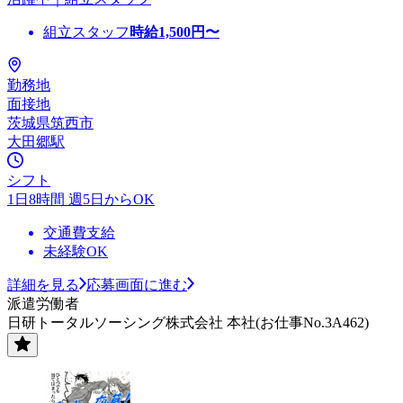
組立スタッフ
時給
1,500
円〜
勤務地
面接地
茨城県筑西市
大田郷駅
シフト
1日8時間 週5日からOK
交通費支給
未経験OK
詳細を見る
応募画面に進む
派遣労働者
日研トータルソーシング株式会社 本社(お仕事No.3A462)