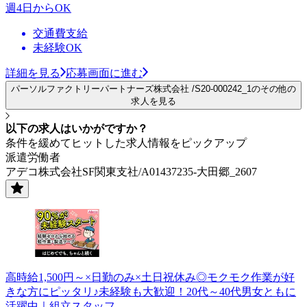
週4日からOK
交通費支給
未経験OK
詳細を見る
応募画面に進む
パーソルファクトリーパートナーズ株式会社 /S20-000242_1のその他の
求人を見る
以下の求人はいかがですか？
条件を緩めてヒットした求人情報をピックアップ
派遣労働者
アデコ株式会社SF関東支社/A01437235-大田郷_2607
高時給1,500円～×日勤のみ×土日祝休み◎モクモク作業が好
きな方にピッタリ♪未経験も大歓迎！20代～40代男女ともに
活躍中｜組立スタッフ