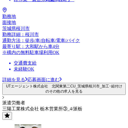
勤務地
面接地
茨城県桜川市
勤務詳細：桜川市
通勤方法：徒歩/車/自転車/電車/バイク
最寄り駅：大和駅から車4分
※構内の無料駐車場利用OK
交通費支給
未経験OK
詳細を見る
応募画面に進む
UTエージェント株式会社 北関東第二CU_茨城県桜川市_加工･組付け
のその他の求人を見る
派遣労働者
三陽工業株式会社 栃木営業所③_4/派栃