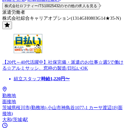
株式会社ロフティー/TS10025432のその他の求人を見る
派遣労働者
株式会社綜合キャリアオプション(1314GH0803G14★35-N)
【20代～40代活躍中】社保完備・派遣のお仕事☆週5で働け
る☆アルミサッシ、窓枠の製造/日払いOK
組立スタッフ
時給
1,220
円〜
勤務地
面接地
茨城県桜川市(勤務地) 小山市神鳥谷1077-1 カーサ渡辺1F(面
接地)
大和(茨城)駅