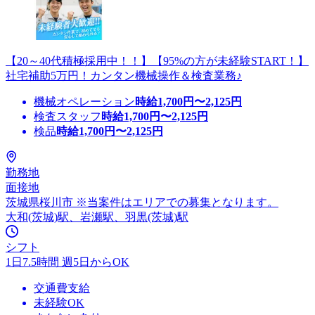
【20～40代積極採用中！！】【95%の方が未経験START！】
社宅補助5万円！カンタン機械操作＆検査業務♪
機械オペレーション
時給
1,700
円〜
2,125
円
検査スタッフ
時給
1,700
円〜
2,125
円
検品
時給
1,700
円〜
2,125
円
勤務地
面接地
茨城県桜川市 ※当案件はエリアでの募集となります。
大和(茨城)駅、岩瀬駅、羽黒(茨城)駅
シフト
1日7.5時間 週5日からOK
交通費支給
未経験OK