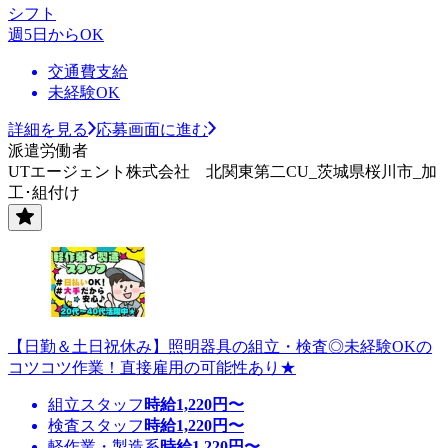
シフト
週5日からOK
交通費支給
未経験OK
詳細を見る
応募画面に進む
派遣労働者
UTエージェント株式会社 北関東第二CU_茨城県桜川市_加
工･組付け
【日勤＆土日祝休み】照明器具の組立・検査◎未経験OKの
コツコツ作業！直接雇用の可能性あり★
組立スタッフ
時給
1,220
円〜
検査スタッフ
時給
1,220
円〜
軽作業・製造系
時給
1,220
円〜