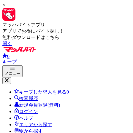
×
マッハバイトアプリ
アプリでお得にバイト探し！
無料ダウンロードはこちら
開く
0
キープ
メニュー
キープした求人を見る
0
検索履歴
新規会員登録(無料)
ログイン
ヘルプ
エリアから探す
駅から探す