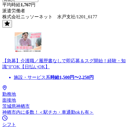
平均時給
1,767
円
派遣労働者
株式会社ニッソーネット 水戸支社/1201_6177
【急募】介護職／履歴書なしで即応募＆スグ開始！経験・知
識"0"OK【日払いOK】
施設・サービス系
時給
1,500
円〜
2,250
円
勤務地
面接地
茨城県神栖市
神栖市内に多数！＜駅チカ・車通勤okも有＞
シフト