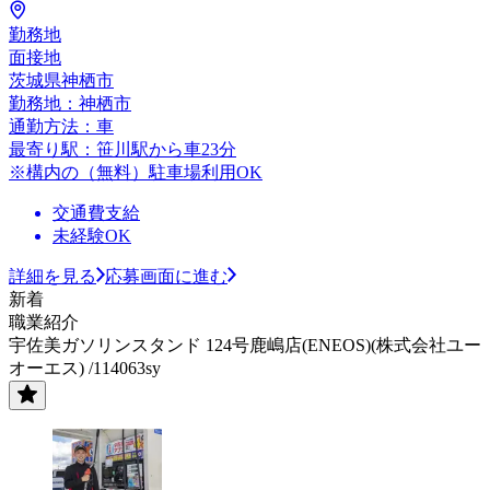
勤務地
面接地
茨城県神栖市
勤務地：神栖市
通勤方法：車
最寄り駅：笹川駅から車23分
※構内の（無料）駐車場利用OK
交通費支給
未経験OK
詳細を見る
応募画面に進む
新着
職業紹介
宇佐美ガソリンスタンド 124号鹿嶋店(ENEOS)(株式会社ユー
オーエス) /114063sy