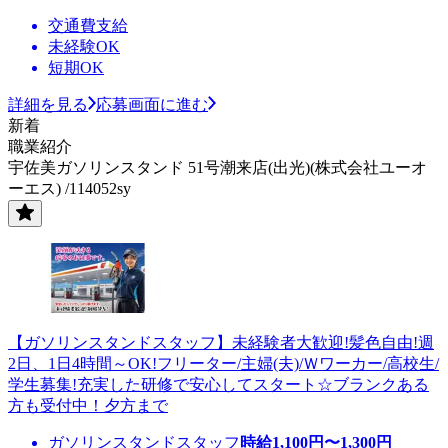
交通費支給
未経験OK
短期OK
詳細を見る
応募画面に進む
新着
職業紹介
宇佐美ガソリンスタンド 51号潮来店(出光)(株式会社ユーオ
ーエス) /114052sy
【ガソリンスタンドスタッフ】未経験者大歓迎!髪色自由!週
2日、1日4時間～OK!フリーター/主婦(夫)/Ｗワーカー/高校生/
学生募集!充実した研修で安心してスタート☆ブランクある
方も受付中！夕方まで
ガソリンスタンドスタッフ
時給
1,100
円〜
1,300
円