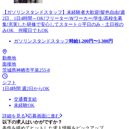
【ガソリンスタンドスタッフ】未経験者大歓迎!髪色自由!週
2日、1日4時間～OK!フリーター/Ｗワーカー/学生/高校生募
集!充実した研修で安心してスタート☆平日のみ・土日祝の
みOK 何曜日でもOK
ガソリンスタンドスタッフ
時給
1,200
円〜
1,300
円
勤務地
面接地
茨城県神栖市平泉255-8
シフト
1日4時間 週2日からOK
交通費支給
未経験OK
詳細を見る
応募画面に進む
以下の求人はいかがですか？
条件を緩めてヒットした求人情報をピックアップ