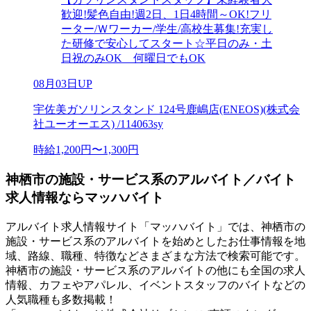
歓迎!髪色自由!週2日、1日4時間～OK!フリ
ーター/Ｗワーカー/学生/高校生募集!充実し
た研修で安心してスタート☆平日のみ・土
日祝のみOK 何曜日でもOK
08月03日UP
宇佐美ガソリンスタンド 124号鹿嶋店(ENEOS)(株式会
社ユーオーエス) /114063sy
時給1,200円〜1,300円
神栖市の施設・サービス系のアルバイト／バイト
求人情報ならマッハバイト
アルバイト求人情報サイト「マッハバイト」では、神栖市の
施設・サービス系のアルバイトを始めとしたお仕事情報を地
域、路線、職種、特徴などさまざまな方法で検索可能です。
神栖市の施設・サービス系のアルバイトの他にも全国の求人
情報、カフェやアパレル、イベントスタッフのバイトなどの
人気職種も多数掲載！