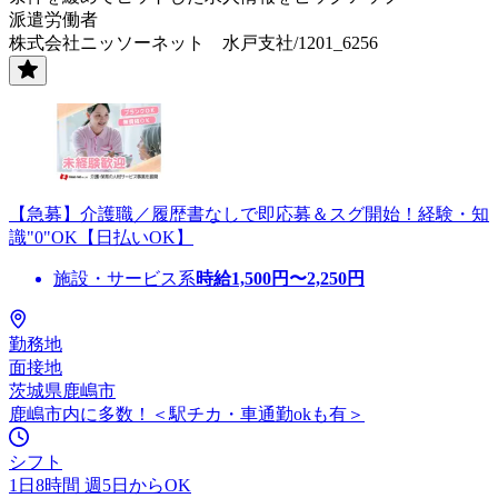
派遣労働者
株式会社ニッソーネット 水戸支社/1201_6256
【急募】介護職／履歴書なしで即応募＆スグ開始！経験・知
識"0"OK【日払いOK】
施設・サービス系
時給
1,500
円〜
2,250
円
勤務地
面接地
茨城県鹿嶋市
鹿嶋市内に多数！＜駅チカ・車通勤okも有＞
シフト
1日8時間 週5日からOK