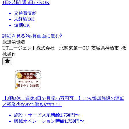
1日8時間 週5日からOK
交通費支給
未経験OK
短期OK
詳細を見る
応募画面に進む
派遣労働者
UTエージェント株式会社 北関東第一CU_茨城県神栖市_機
械操作
【2勤2休！週休3日で月収35万円可！】ごみ焼却施設の運転
／残業少なめで働きやすい！
施設・サービス系
時給
1,750
円〜
機械オペレーション
時給
1,750
円〜