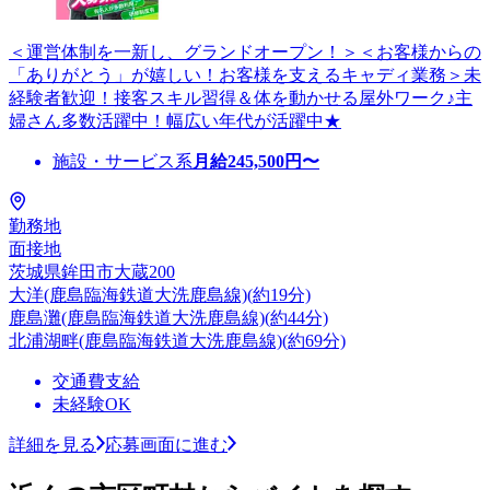
＜運営体制を一新し、グランドオープン！＞＜お客様からの
「ありがとう」が嬉しい！お客様を支えるキャディ業務＞未
経験者歓迎！接客スキル習得＆体を動かせる屋外ワーク♪主
婦さん多数活躍中！幅広い年代が活躍中★
施設・サービス系
月給
245,500
円〜
勤務地
面接地
茨城県鉾田市大蔵200
大洋(鹿島臨海鉄道大洗鹿島線)(約19分)
鹿島灘(鹿島臨海鉄道大洗鹿島線)(約44分)
北浦湖畔(鹿島臨海鉄道大洗鹿島線)(約69分)
交通費支給
未経験OK
詳細を見る
応募画面に進む