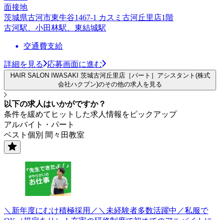
面接地
茨城県古河市東牛谷1467-1 カスミ古河丘里店1階
古河駅、小田林駅、東結城駅
交通費支給
詳細を見る
応募画面に進む
HAIR SALON IWASAKI 茨城古河丘里店［パート］アシスタント(株式
会社ハクブン)のその他の求人を見る
以下の求人はいかがですか？
条件を緩めてヒットした求人情報をピックアップ
アルバイト・パート
ベスト個別 間々田教室
＼新年度にむけ積極採用／＼未経験者多数活躍中／私服で