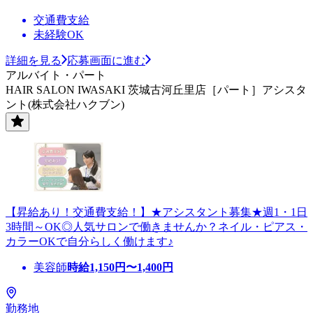
交通費支給
未経験OK
詳細を見る
応募画面に進む
アルバイト・パート
HAIR SALON IWASAKI 茨城古河丘里店［パート］アシスタ
ント(株式会社ハクブン)
【昇給あり！交通費支給！】★アシスタント募集★週1・1日
3時間～OK◎人気サロンで働きませんか？ネイル・ピアス・
カラーOKで自分らしく働けます♪
美容師
時給
1,150
円〜
1,400
円
勤務地