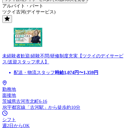
アルバイト・パート
ツクイ古河(デイサービス)
未経験者歓迎/経験不問/研修制度充実【ツクイのデイサービ
ス/送迎スタッフ求人】
配送・物流スタッフ
時給
1,074
円〜
1,359
円
勤務地
面接地
茨城県古河市北町6-16
JR宇都宮線「古河駅」から徒歩約10分
シフト
週2日からOK