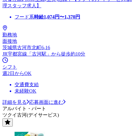
理スタッフ求人】
フード系
時給
1,074
円〜
1,370
円
勤務地
面接地
茨城県古河市北町6-16
JR宇都宮線「古河駅」から徒歩約10分
シフト
週2日からOK
交通費支給
未経験OK
詳細を見る
応募画面に進む
アルバイト・パート
ツクイ古河(デイサービス)