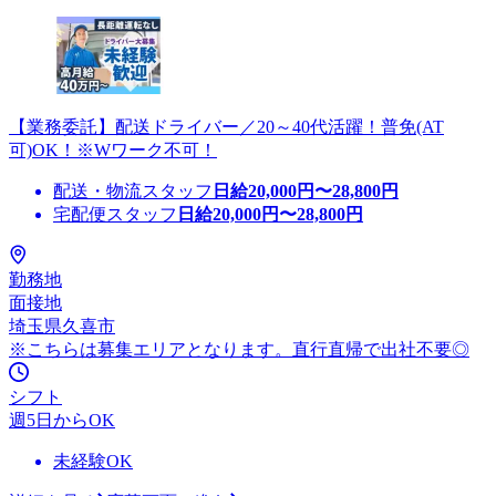
【業務委託】配送ドライバー／20～40代活躍！普免(AT
可)OK！※Wワーク不可！
配送・物流スタッフ
日給
20,000
円〜
28,800
円
宅配便スタッフ
日給
20,000
円〜
28,800
円
勤務地
面接地
埼玉県久喜市
※こちらは募集エリアとなります。直行直帰で出社不要◎
シフト
週5日からOK
未経験OK