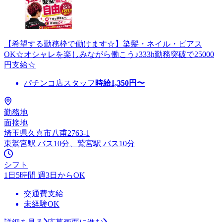
【希望する勤務枠で働けます☆】染髪・ネイル・ピアス
OK☆オシャレを楽しみながら働こう♪333h勤務突破で25000
円支給☆
パチンコ店スタッフ
時給
1,350
円〜
勤務地
面接地
埼玉県久喜市八甫2763-1
東鷲宮駅 バス10分、鷲宮駅 バス10分
シフト
1日5時間 週3日からOK
交通費支給
未経験OK