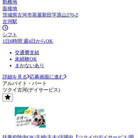
勤務地
面接地
茨城県古河市茶屋新田字原山270-2
古河駅
シフト
1日6時間 週4日からOK
交通費支給
未経験OK
まかないあり
詳細を見る
応募画面に進む
アルバイト・パート
ツクイ古河(デイサービス)
扶養控除内OK/主婦(主夫)活躍中【ツクイのデイサービス/調