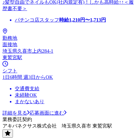
♪髪型自由でネイルもOK(社内規定有)！しかも高時給↑↑＜履
歴書不要＞
パチンコ店スタッフ
時給
1,210
円〜
1,713
円
勤務地
面接地
埼玉県久喜市上内284-1
東鷲宮駅
シフト
1日6時間 週3日からOK
交通費支給
未経験OK
まかないあり
詳細を見る
応募画面に進む
業務委託契約
アキバネクサス株式会社 埼玉県久喜市 東鷲宮駅