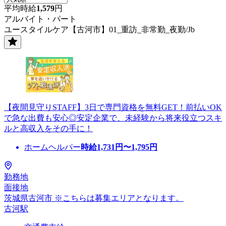
平均時給
1,579
円
アルバイト・パート
ユースタイルケア【古河市】01_重訪_非常勤_夜勤/Jb
【夜間見守りSTAFF】3日で専門資格を無料GET！前払いOK
で急な出費も安心◎安定企業で、未経験から将来役立つスキ
ルと高収入をその手に！
ホームヘルパー
時給
1,731
円〜
1,795
円
勤務地
面接地
茨城県古河市 ※こちらは募集エリアとなります。
古河駅