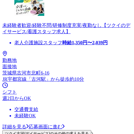
未経験者歓迎/経験不問/研修制度充実/夜勤なし【ツクイのデ
イサービス/看護スタッフ求人】
老人介護施設スタッフ
時給
1,350
円〜
2,039
円
勤務地
面接地
茨城県古河市北町6-16
JR宇都宮線「古河駅」から徒歩約10分
シフト
週2日からOK
交通費支給
未経験OK
詳細を見る
応募画面に進む
ツクイ古河(デイサービス)のその他の求人を見る