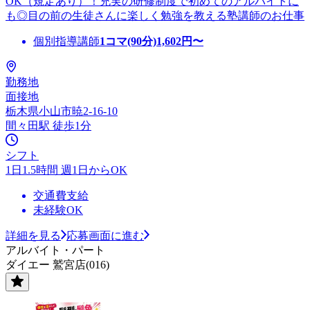
OK（規定あり）！充実の研修制度で初めてのアルバイトに
も◎目の前の生徒さんに楽しく勉強を教える塾講師のお仕事
個別指導講師
1コマ(90分)
1,602
円〜
勤務地
面接地
栃木県小山市暁2-16-10
間々田駅 徒歩1分
シフト
1日1.5時間 週1日からOK
交通費支給
未経験OK
詳細を見る
応募画面に進む
アルバイト・パート
ダイエー 鷲宮店(016)