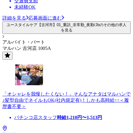
交通費支給
未経験OK
詳細を見る
応募画面に進む
ユースタイルケア【古河市】01_重訪_非常勤_夜勤/Jbのその他の求人
を見る
アルバイト・パート
マルハン 古河店 1005A
「オシャレを我慢したくない！」そんなアナタはマルハンで
♪髪型自由でネイルもOK(社内規定有)！しかも高時給↑↑＜履
歴書不要＞
パチンコ店スタッフ
時給
1,210
円〜
1,513
円