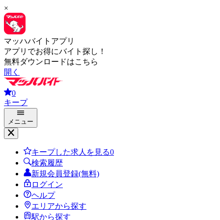
×
マッハバイトアプリ
アプリでお得にバイト探し！
無料ダウンロードはこちら
開く
0
キープ
メニュー
キープした求人を見る
0
検索履歴
新規会員登録(無料)
ログイン
ヘルプ
エリアから探す
駅から探す