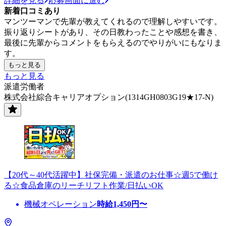
詳細を見る
応募画面に進む
新着口コミあり
マンツーマンで先輩が教えてくれるので理解しやすいです。
振り返りシートがあり、その日教わったことや感想を書き、
最後に先輩からコメントをもらえるのでやりがいにもなりま
す。
もっと見る
もっと見る
派遣労働者
株式会社綜合キャリアオプション(1314GH0803G19★17-N)
【20代～40代活躍中】社保完備・派遣のお仕事☆週5で働け
る☆食品倉庫のリーチリフト作業/日払いOK
機械オペレーション
時給
1,450
円〜