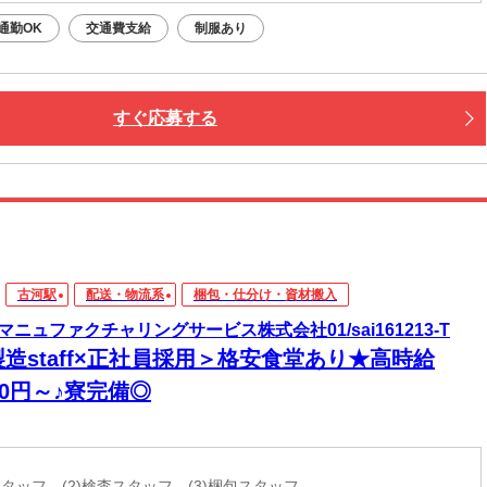
通勤OK
交通費支給
制服あり
すぐ応募する
古河駅
配送・物流系
梱包・仕分け・資材搬入
マニュファクチャリングサービス株式会社01/sai161213-T
造staff×正社員採用＞格安食堂あり★高時給
00円～♪寮完備◎
工スタッフ (2)検査スタッフ (3)梱包スタッフ