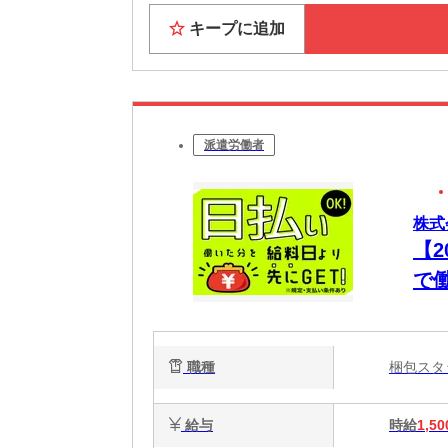
キープに追加
派遣労働者
株式
【
で
職種
梱包ス
給与
時給
1,50