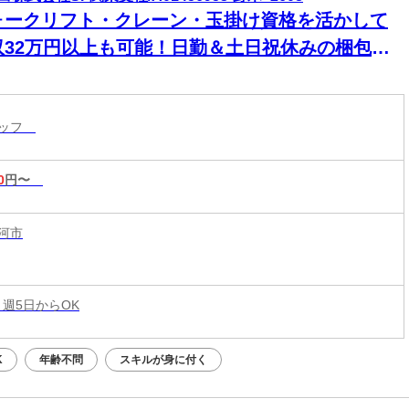
ォークリフト・クレーン・玉掛け資格を活かして
収32万円以上も可能！日勤＆土日祝休みの梱包・
荷スタッフ
タッフ
0
円〜
河市
 週5日からOK
K
年齢不問
スキルが身に付く