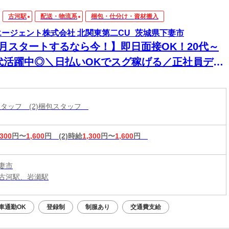
古河駅
配送・物流系
梱包・仕分け・資材搬入
エージェント株式会社 北関東第二CU_茨城県下妻市
8月スタートするなら今！】即日面接OK！20代～
0代活躍中◎＼日払いOKでスグ稼げる／正社員デビ
ー応援！
造スタッフ (2)梱包スタッフ
,300
円〜
1,600
円
(2)時給
1,300
円〜
1,600
円
妻市
古河駅、岩瀬駅
車通勤OK
登録制
制服あり
交通費支給