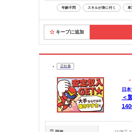
年齢不問
スキルが身に付く
車
キープに追加
正社員
日本
＜製
14
職種
(1)加