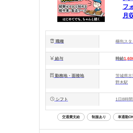
フ
月
出
職種
梱包ス
給与
時給
1,60
勤務地・面接地
茨城県古
野木駅
シフト
1日8時間
交通費支給
制服あり
車通勤O