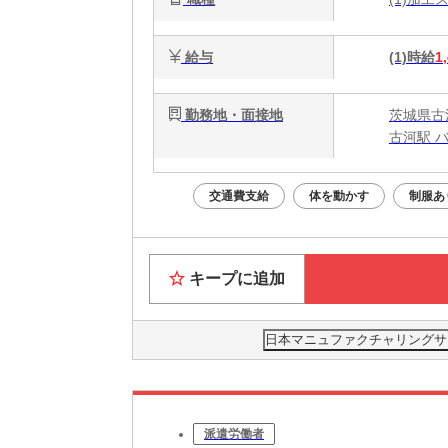
給与
(1)時給
1
勤務地・面接地
茨城県古
古河駅 バ
交通費支給
体を動かす
制服あ
キープに追加
日本マニュファクチャリングサービ
派遣労働者