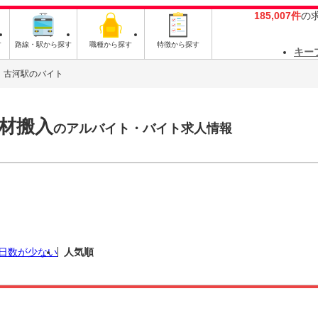
185,007件
の
す
路線・駅から探す
職種から探す
特徴から探す
キー
古河駅のバイト
材搬入
のアルバイト・バイト求人情報
日数が少ない
人気順