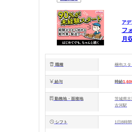
アデ
フ
月
出
職種
梱包ス
給与
時給
1,60
勤務地・面接地
茨城県古
古河駅
シフト
1日8時間