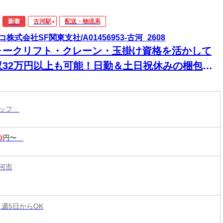
新着
古河駅
配送・物流系
コ株式会社SF関東支社/A01456953-古河_2608
ォークリフト・クレーン・玉掛け資格を活かして
収32万円以上も可能！日勤＆土日祝休みの梱包・
荷スタッフ
タッフ
0
円〜
河市
 週5日からOK