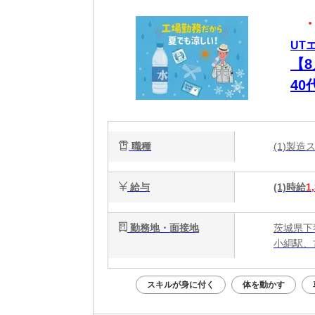
UT
【
4
ュ
職種
(1)製
給与
(1)時給
1
勤務地・面接地
茨城県下
小絹駅、
スキルが身に付く
体を動かす