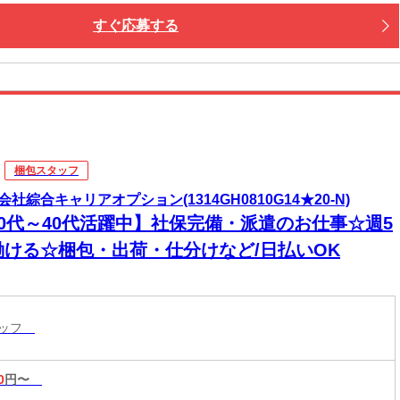
すぐ応募する
梱包スタッフ
会社綜合キャリアオプション(1314GH0810G14★20-N)
20代～40代活躍中】社保完備・派遣のお仕事☆週5
働ける☆梱包・出荷・仕分けなど/日払いOK
タッフ
0
円〜