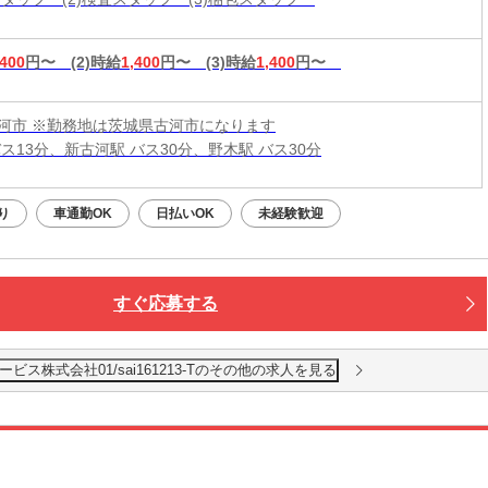
,400
円〜
(2)時給
1,400
円〜
(3)時給
1,400
円〜
河市 ※勤務地は茨城県古河市になります
ス13分、新古河駅 バス30分、野木駅 バス30分
り
車通勤OK
日払いOK
未経験歓迎
すぐ応募する
ス株式会社01/sai161213-Tのその他の求人を見る