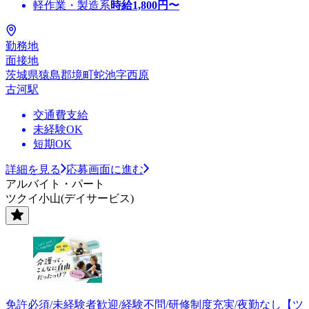
軽作業・製造系
時給
1,800
円〜
勤務地
面接地
茨城県猿島郡境町蛇池字西原
古河駅
交通費支給
未経験OK
短期OK
詳細を見る
応募画面に進む
アルバイト・パート
ツクイ小山(デイサービス)
免許必須/未経験者歓迎/経験不問/研修制度充実/夜勤なし【ツ