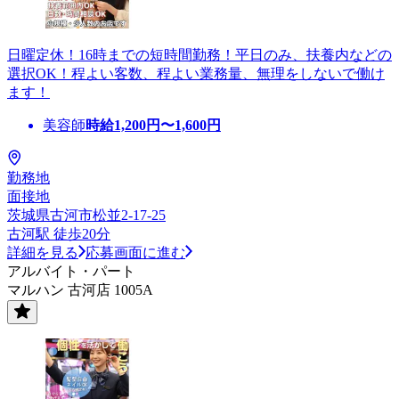
日曜定休！16時までの短時間勤務！平日のみ、扶養内などの
選択OK！程よい客数、程よい業務量、無理をしないで働け
ます！
美容師
時給
1,200
円〜
1,600
円
勤務地
面接地
茨城県古河市松並2-17-25
古河駅 徒歩20分
詳細を見る
応募画面に進む
アルバイト・パート
マルハン 古河店 1005A