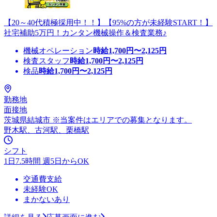
【20～40代積極採用中！！】【95%の方が未経験START！】
社宅補助5万円！カンタン機械操作＆検査業務♪
機械オペレーション
時給
1,700
円〜
2,125
円
検査スタッフ
時給
1,700
円〜
2,125
円
検品
時給
1,700
円〜
2,125
円
勤務地
面接地
茨城県結城市 ※当案件はエリアでの募集となります。
野木駅、古河駅、栗橋駅
シフト
1日7.5時間 週5日からOK
交通費支給
未経験OK
まかないあり