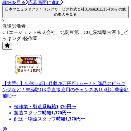
詳細を見る
応募画面に進む
日本マニュファクチャリングサービス株式会社01/sai161213-Tのその他
の求人を見る
派遣労働者
UTエージェント株式会社 北関東第二CU_茨城県古河市_ピ
ッキング･軽作業
【大手G】年休124日×月収28万円可♪カーナビ部品のピッキ
ングなど！未経験OK◎直接雇用のチャンスあり♪社宅費全額
補助☆
軽作業・製造系
時給
1,370
円〜
製造スタッフ
時給
1,370
円〜
配送・物流スタッフ
時給
1,370
円〜