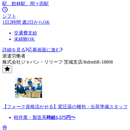
駅、館林駅、間々田駅
シフト
1日2時間 週2日からOK
交通費支給
未経験OK
詳細を見る
応募画面に進む
派遣労働者
株式会社ジャパン・リリーフ 茨城支店/ibdrmhR-18808
【フォーク資格活かせる】変圧器の梱包・出荷準備スタッフ
軽作業・製造系
時給
1,575
円〜