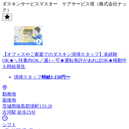
ダスキンサービスマスター ケアサービス境（株式会社ナッ
ク）
【オフィスやご家庭でのダスキン清掃スタッフ】未経験
OK★＼扶養内OK／週1～可★運転免許があればOK★移動中
も時給発生
清掃スタッフ
時給
1,150
円〜
勤務地
面接地
茨城県猿島郡境町133-20
古河駅 徒歩25分
シフト