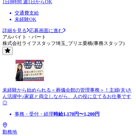
1日8時間 週1日からOK
交通費支給
未経験OK
詳細を見る
応募画面に進む
アルバイト・パート
株式会社ライフスタッフ埼玉_プリエ栗橋(事務スタッフ)
未経験から始められる＜葬儀会館の管理事務＞！主婦(夫)さ
ん活躍中♪家庭と両立しながら、人の役に立てるお仕事です
◎
事務・受付・経理
時給
1,170
円〜
1,200
円
勤務地