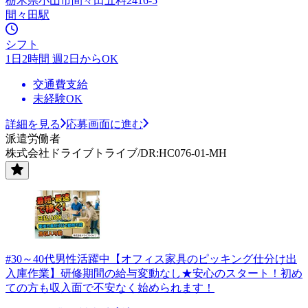
栃木県小山市間々田五料2416-5
間々田駅
シフト
1日2時間 週2日からOK
交通費支給
未経験OK
詳細を見る
応募画面に進む
派遣労働者
株式会社ドライブトライブ/DR:HC076-01-MH
#30～40代男性活躍中【オフィス家具のピッキング仕分け出
入庫作業】研修期間の給与変動なし★安心のスタート！初め
ての方も収入面で不安なく始められます！