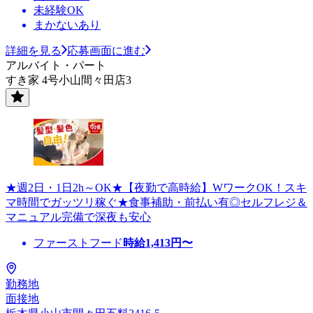
未経験OK
まかないあり
詳細を見る
応募画面に進む
アルバイト・パート
すき家 4号小山間々田店3
★週2日・1日2h～OK★【夜勤で高時給】WワークOK！スキ
マ時間でガッツリ稼ぐ★食事補助・前払い有◎セルフレジ＆
マニュアル完備で深夜も安心
ファーストフード
時給
1,413
円〜
勤務地
面接地