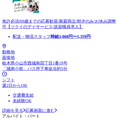
免許必須/69歳までの応募歓迎/家庭両立/朝夕のみ/お休み調整
可【ツクイのデイサービス/送迎職員求人】
配送・物流スタッフ
時給
1,068
円〜
1,359
円
勤務地
面接地
栃木県小山市西城南四丁目1番19号
「城南小前」バス停下車徒歩約5分
シフト
週2日からOK
交通費支給
未経験OK
詳細を見る
応募画面に進む
アルバイト・パート