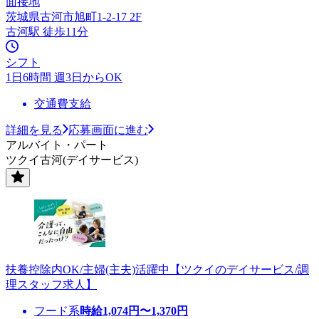
面接地
茨城県古河市旭町1-2-17 2F
古河駅 徒歩11分
シフト
1日6時間 週3日からOK
交通費支給
詳細を見る
応募画面に進む
アルバイト・パート
ツクイ古河(デイサービス)
扶養控除内OK/主婦(主夫)活躍中【ツクイのデイサービス/調
理スタッフ求人】
フード系
時給
1,074
円〜
1,370
円