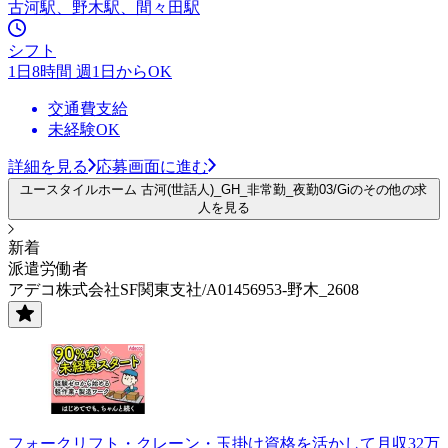
古河駅、野木駅、間々田駅
シフト
1日8時間 週1日からOK
交通費支給
未経験OK
詳細を見る
応募画面に進む
ユースタイルホーム 古河(世話人)_GH_非常勤_夜勤03/Giのその他の求
人を見る
新着
派遣労働者
アデコ株式会社SF関東支社/A01456953-野木_2608
フォークリフト・クレーン・玉掛け資格を活かして月収32万