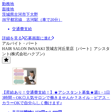
勤務地
面接地
茨城県古河市下大野
JR宇都宮線 古河駅（車で20分）
交通費支給
詳細を見る
応募画面に進む
アルバイト・パート
HAIR SALON IWASAKI 茨城古河丘里店［パート］アシスタ
ント(株式会社ハクブン)
【昇給あり！交通費支給！】★アシスタント募集★週1・1日
3時間～OK◎人気サロンで働きませんか？ネイル・ピアス・
カラーOKで自分らしく働けます♪