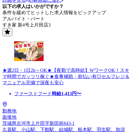
詳細を見る
応募画面に進む
以下の求人はいかがですか？
条件を緩めてヒットした求人情報をピックアップ
アルバイト・パート
すき家 新4号上片田店3
★週2日・1日2h～OK★【夜勤で高時給】WワークOK！スキ
マ時間でガッツリ稼ぐ★食事補助・前払い有◎セルフレジ＆
マニュアル完備で深夜も安心
ファーストフード
時給
1,413
円〜
勤務地
面接地
茨城県古河市上片田字新田前843-1
久喜駅、小山駅、下館駅、結城駅、栃木駅、羽生駅、加須