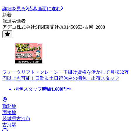
詳細を見る
応募画面に進む
新着
派遣労働者
アデコ株式会社SF関東支社/A01456953-古河_2608
フォークリフト・クレーン・玉掛け資格を活かして月収32万
円以上も可能！日勤＆土日祝休みの梱包・出荷スタッフ
梱包スタッフ
時給
1,600
円〜
勤務地
面接地
茨城県古河市
古河駅