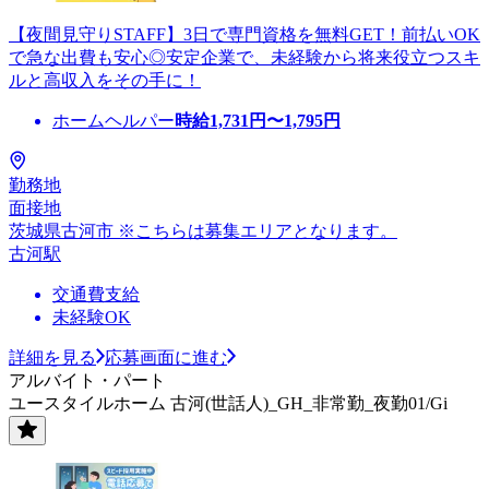
【夜間見守りSTAFF】3日で専門資格を無料GET！前払いOK
で急な出費も安心◎安定企業で、未経験から将来役立つスキ
ルと高収入をその手に！
ホームヘルパー
時給
1,731
円〜
1,795
円
勤務地
面接地
茨城県古河市 ※こちらは募集エリアとなります。
古河駅
交通費支給
未経験OK
詳細を見る
応募画面に進む
アルバイト・パート
ユースタイルホーム 古河(世話人)_GH_非常勤_夜勤01/Gi