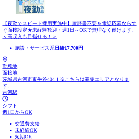
【夜勤でスピード採用実施中】履歴書不要＆電話応募ならす
ぐ面接設定★未経験歓迎・週1日～OKで無理なく働けます。
＜高収入も目指せる！＞
施設・サービス系
日給
17,700
円
勤務地
面接地
茨城県古河市東牛谷404-1 ※こちらは募集エリアとなりま
す。
古河駅
シフト
週1日からOK
交通費支給
未経験OK
短期OK