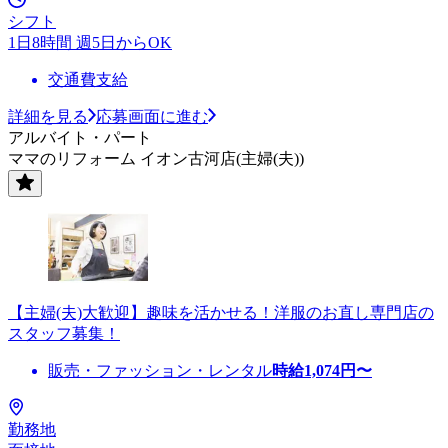
シフト
1日8時間 週5日からOK
交通費支給
詳細を見る
応募画面に進む
アルバイト・パート
ママのリフォーム イオン古河店(主婦(夫))
【主婦(夫)大歓迎】趣味を活かせる！洋服のお直し専門店の
スタッフ募集！
販売・ファッション・レンタル
時給
1,074
円〜
勤務地