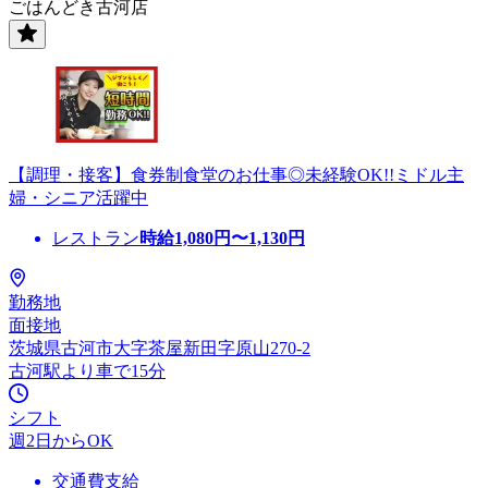
ごはんどき古河店
【調理・接客】食券制食堂のお仕事◎未経験OK!!ミドル主
婦・シニア活躍中
レストラン
時給
1,080
円〜
1,130
円
勤務地
面接地
茨城県古河市大字茶屋新田字原山270-2
古河駅より車で15分
シフト
週2日からOK
交通費支給