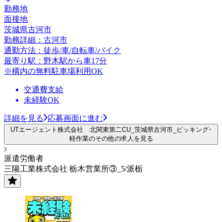
勤務地
面接地
茨城県古河市
勤務詳細：古河市
通勤方法：徒歩/車/自転車/バイク
最寄り駅：野木駅から車17分
※構内の無料駐車場利用OK
交通費支給
未経験OK
詳細を見る
応募画面に進む
UTエージェント株式会社 北関東第二CU_茨城県古河市_ピッキング･
軽作業のその他の求人を見る
派遣労働者
三陽工業株式会社 栃木営業所③_5/派栃