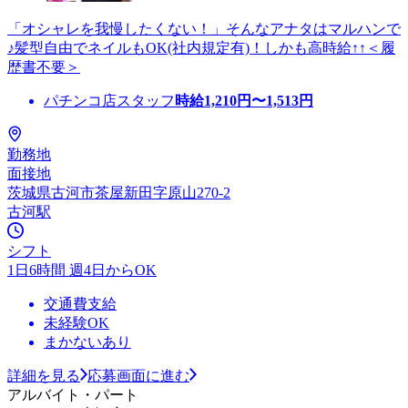
「オシャレを我慢したくない！」そんなアナタはマルハンで
♪髪型自由でネイルもOK(社内規定有)！しかも高時給↑↑＜履
歴書不要＞
パチンコ店スタッフ
時給
1,210
円〜
1,513
円
勤務地
面接地
茨城県古河市茶屋新田字原山270-2
古河駅
シフト
1日6時間 週4日からOK
交通費支給
未経験OK
まかないあり
詳細を見る
応募画面に進む
アルバイト・パート