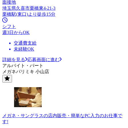
面接地
埼玉県久喜市栗橋東4-21-3
栗橋駅(東口)より徒歩15分
シフト
週3日からOK
交通費支給
未経験OK
詳細を見る
応募画面に進む
アルバイト・パート
メガネパリミキ 小山店
メガネ・サングラスの店内販売・簡単なPC入力のお仕事で
す!