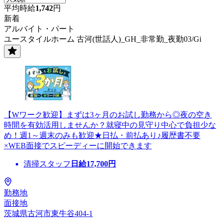
平均時給
1,742
円
新着
アルバイト・パート
ユースタイルホーム 古河(世話人)_GH_非常勤_夜勤03/Gi
【Wワーク歓迎】まずは3ヶ月のお試し勤務から◎夜の空き
時間を有効活用しませんか？就寝中の見守り中心で負担少な
め！週1～週末のみも歓迎★日払・前払あり♪履歴書不要
×WEB面接でスピーディーに開始できます
清掃スタッフ
日給
17,700
円
勤務地
面接地
茨城県古河市東牛谷404-1