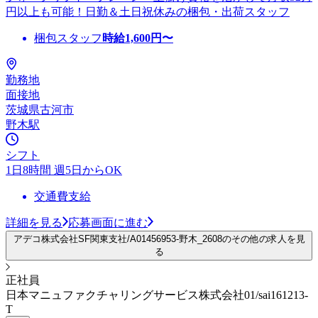
円以上も可能！日勤＆土日祝休みの梱包・出荷スタッフ
梱包スタッフ
時給
1,600
円〜
勤務地
面接地
茨城県古河市
野木駅
シフト
1日8時間 週5日からOK
交通費支給
詳細を見る
応募画面に進む
アデコ株式会社SF関東支社/A01456953-野木_2608のその他の求人を見
る
正社員
日本マニュファクチャリングサービス株式会社01/sai161213-
T