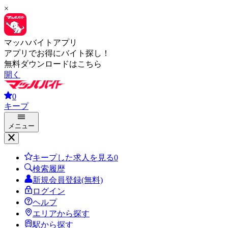
×
マッハバイトアプリ
アプリでお得にバイト探し！
無料ダウンロードはこちら
開く
0
キープ
メニュー
キープした求人を見る
0
検索履歴
新規会員登録(無料)
ログイン
ヘルプ
エリアから探す
駅から探す