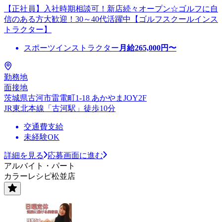
【正社員】入社時期相談可！新店続々オープン☆ゴルフに自
信のある方大歓迎！30～40代活躍中【ゴルフスクールインス
トラクター】
スポーツインストラクター
月給
265,000
円〜
勤務地
面接地
茨城県古河市雷電町1-18 あかやまJOY2F
JR東北本線「古河駅」徒歩10分
交通費支給
未経験OK
詳細を見る
応募画面に進む
アルバイト・パート
カラーレシピ松並店