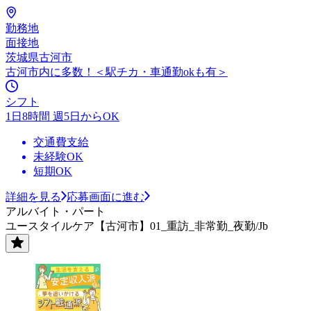
勤務地
面接地
茨城県古河市
古河市内に多数！＜駅チカ・車通勤okも有＞
シフト
1日8時間 週5日からOK
交通費支給
未経験OK
短期OK
詳細を見る
応募画面に進む
アルバイト・パート
ユースタイルケア【古河市】01_重訪_非常勤_夜勤/Jb