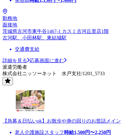
美容師
時給
1,150
円〜
1,400
円
勤務地
面接地
茨城県古河市東牛谷1467-1 カスミ古河丘里店1階
古河駅、小田林駅、東結城駅
交通費支給
詳細を見る
応募画面に進む
派遣労働者
株式会社ニッソーネット 水戸支社/1201_5733
【急募＆日払いok】お散歩や身の回りのお世話メイン
老人介護施設スタッフ
時給
1,500
円〜
2,250
円