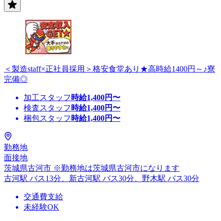
＜製造staff×正社員採用＞格安食堂あり★高時給1400円～♪寮
完備◎
加工スタッフ
時給
1,400
円〜
検査スタッフ
時給
1,400
円〜
梱包スタッフ
時給
1,400
円〜
勤務地
面接地
茨城県古河市 ※勤務地は茨城県古河市になります
古河駅 バス13分、新古河駅 バス30分、野木駅 バス30分
交通費支給
未経験OK