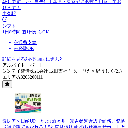
4F】です。お仕事先は千葉県・東京都に多数ご用意してお
ります！
牛久駅
シフト
1日8時間 週1日からOK
交通費支給
未経験OK
詳細を見る
応募画面に進む
アルバイト・パート
シンテイ警備株式会社 成田支社 牛久・ひたち野うしく(21)
エリア/A3203200111
激レア＼日給UPしたよ♪酒々井・宗吾参道近辺で勤務／資格
取得で誰でもなれる！”列車見張り員”のお仕事⇒サポート万