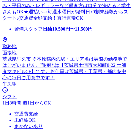
み・平日のみ・レギュラーなど働き方は自分で決める／学生
さんもOK★週払い⇒毎週水曜日が給料日♪9割未経験からス
タート♪交通費全額支給！直行直帰OK
警備スタッフ
日給
10,500
円〜
11,500
円
勤務地
面接地
茨城県牛久市 ※本原稿内の駅・エリア名は実際の勤務地で
はございません。面接地は【茨城県土浦市大和町8-22 土浦
タマキビル5F】です。お仕事は茨城県・千葉県・都内を中
心に毎日ご用意中です！
牛久駅
シフト
1日8時間 週1日からOK
交通費支給
未経験OK
まかないあり