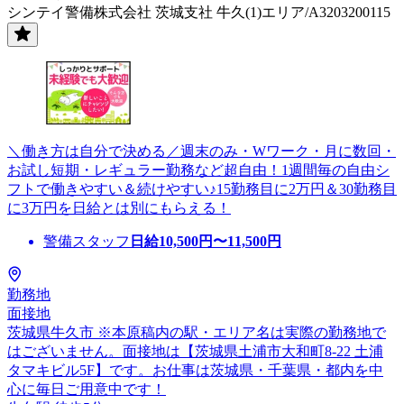
シンテイ警備株式会社 茨城支社 牛久(1)エリア/A3203200115
＼働き方は自分で決める／週末のみ・Wワーク・月に数回・
お試し短期・レギュラー勤務など超自由！1週間毎の自由シ
フトで働きやすい＆続けやすい♪15勤務目に2万円＆30勤務目
に3万円を日給とは別にもらえる！
警備スタッフ
日給
10,500
円〜
11,500
円
勤務地
面接地
茨城県牛久市 ※本原稿内の駅・エリア名は実際の勤務地で
はございません。面接地は【茨城県土浦市大和町8-22 土浦
タマキビル5F】です。お仕事は茨城県・千葉県・都内を中
心に毎日ご用意中です！