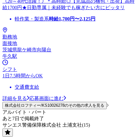
《20～40代活躍！》＊高時給◎【完成品の梱包・出荷】高時
給1700円★日勤専属｜未経験でも稼ぎたい方にピッタリ
軽作業・製造系
時給
1,700
円〜
2,125
円
勤務地
面接地
茨城県龍ケ崎市向陽台
牛久駅
シフト
1日7.5時間からOK
交通費支給
詳細を見る
応募画面に進む
株式会社ロフティー/KS10026278のその他の求人を見る
アルバイト・パート
あと7日で掲載終了
サンエス警備保障株式会社 土浦支社(15)