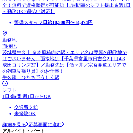
全！無料で資格取得が可能◎【1週間毎のシフト提出＆週1日
～勤務OK×週払い対応】
警備スタッフ
日給
10,500
円〜
14,474
円
勤務地
面接地
茨城県牛久市 ※本原稿内の駅・エリア名は実際の勤務地で
はございません。面接地は【千葉県富里市日吉台2丁目4-3
成田コリンズ2F】／勤務先は【酒々井／宗吾参道エリアで
の列車見張り員】のお仕事！
牛久駅、ひたち野うしく駅
シフト
1日8時間 週1日からOK
交通費支給
未経験OK
詳細を見る
応募画面に進む
アルバイト・パート