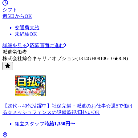
シフト
週5日からOK
交通費支給
未経験OK
詳細を見る
応募画面に進む
派遣労働者
株式会社綜合キャリアオプション(1314GH0810G10★8-N)
【20代～40代活躍中】社保完備・派遣のお仕事☆週5で働け
る☆メッシュフェンスの設備監視/日払いOK
組立スタッフ
時給
1,350
円〜