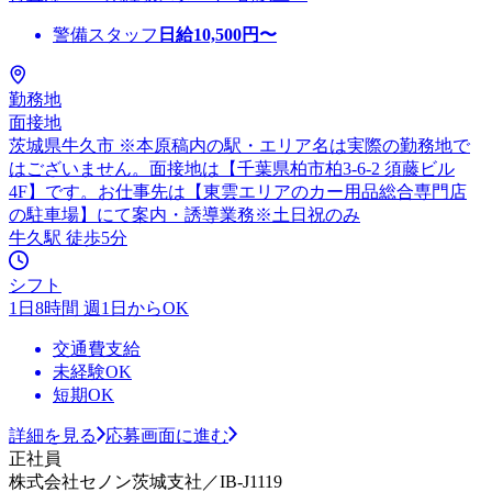
警備スタッフ
日給
10,500
円〜
勤務地
面接地
茨城県牛久市 ※本原稿内の駅・エリア名は実際の勤務地で
はございません。面接地は【千葉県柏市柏3-6-2 須藤ビル
4F】です。お仕事先は【東雲エリアのカー用品総合専門店
の駐車場】にて案内・誘導業務※土日祝のみ
牛久駅 徒歩5分
シフト
1日8時間 週1日からOK
交通費支給
未経験OK
短期OK
詳細を見る
応募画面に進む
正社員
株式会社セノン茨城支社／IB-J1119