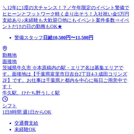
＼12年に1度の大チャンス！？／午年限定のイベント警備で
ヒヒーンとフットワーク軽く走り出そう！入社祝い金5万円
支給あり♪未経験も大歓迎◎他にもイベント案件多数⇒イベ
ントだけの日の勤務もOK★
警備スタッフ
日給
10,500
円〜
11,500
円
勤務地
面接地
茨城県牛久市 ※本原稿内の駅・エリア名は募集エリアで
す。面接地は【千葉県富里市日吉台2丁目4-3 成田コリンズ
2F】です。お仕事は千葉県と都内を中心に毎日ご用意中で
す！
牛久駅、ひたち野うしく駅
シフト
1日8時間 週1日からOK
交通費支給
未経験OK