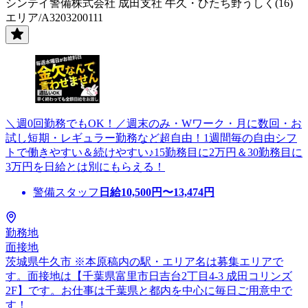
シンテイ警備株式会社 成田支社 牛久・ひたち野うしく(16)
エリア/A3203200111
＼週0回勤務でもOK！／週末のみ・Wワーク・月に数回・お
試し短期・レギュラー勤務など超自由！1週間毎の自由シフ
トで働きやすい＆続けやすい♪15勤務目に2万円＆30勤務目に
3万円を日給とは別にもらえる！
警備スタッフ
日給
10,500
円〜
13,474
円
勤務地
面接地
茨城県牛久市 ※本原稿内の駅・エリア名は募集エリアで
す。面接地は【千葉県富里市日吉台2丁目4-3 成田コリンズ
2F】です。お仕事は千葉県と都内を中心に毎日ご用意中で
す！