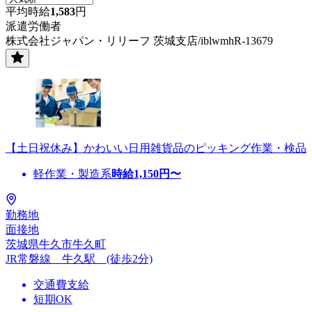
平均時給
1,583
円
派遣労働者
株式会社ジャパン・リリーフ 茨城支店/iblwmhR-13679
【土日祝休み】かわいい日用雑貨品のピッキング作業・検品
軽作業・製造系
時給
1,150
円〜
勤務地
面接地
茨城県牛久市牛久町
JR常磐線 牛久駅 (徒歩2分)
交通費支給
短期OK