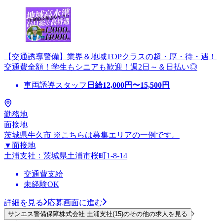
【交通誘導警備】業界＆地域TOPクラスの超・厚・待・遇！
交通費全額！学生もシニアも歓迎！週2日～＆日払い◎
車両誘導スタッフ
日給
12,000
円〜
15,500
円
勤務地
面接地
茨城県牛久市 ※こちらは募集エリアの一例です。
▼面接地
土浦支社：茨城県土浦市桜町1-8-14
交通費支給
未経験OK
詳細を見る
応募画面に進む
サンエス警備保障株式会社 土浦支社(15)のその他の求人を見る