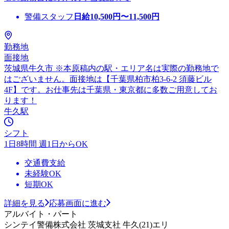
警備スタッフ
日給
10,500
円〜
11,500
円
勤務地
面接地
茨城県牛久市 ※本原稿内の駅・エリア名は実際の勤務地で
はございません。面接地は【千葉県柏市柏3-6-2 須藤ビル
4F】です。お仕事先は千葉県・東京都に多数ご用意してお
ります！
牛久駅
シフト
1日8時間 週1日からOK
交通費支給
未経験OK
短期OK
詳細を見る
応募画面に進む
アルバイト・パート
シンテイ警備株式会社 茨城支社 牛久(21)エリ