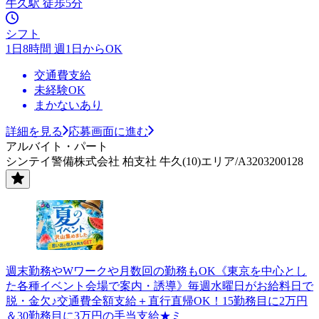
牛久駅 徒歩5分
シフト
1日8時間 週1日からOK
交通費支給
未経験OK
まかないあり
詳細を見る
応募画面に進む
アルバイト・パート
シンテイ警備株式会社 柏支社 牛久(10)エリア/A3203200128
週末勤務やWワークや月数回の勤務もOK《東京を中心とし
た各種イベント会場で案内・誘導》毎週水曜日がお給料日で
脱・金欠♪交通費全額支給＋直行直帰OK！15勤務目に2万円
＆30勤務目に3万円の手当支給★ミ