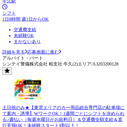
牛久駅
シフト
1日8時間 週1日からOK
交通費支給
未経験OK
まかないあり
詳細を見る
応募画面に進む
アルバイト・パート
シンテイ警備株式会社 柏支社 牛久(2)エリア/A3203200128
土日祝のみ★【東雲エリアのカー用品総合専門店の駐車場に
て案内・誘導】WワークOK！1週間ごとにシフトを決められ
る♪週払い（毎週水曜日がお給料日）＆交通費全額支給＆直
行直帰OK！未経験スタート9割以上！