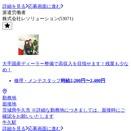
詳細を見る
応募画面に進む
派遣労働者
株式会社レソリューション(53071)
大手国産ディーラー整備で高収入を目指せます！残業も少な
め！
修理・メンテスタッフ
時給
2,200
円〜
2,400
円
勤務地
面接地
茨城県牛久市 ※詳細な勤務地につきましては、面接時にご
確認をお願いいたします
牛久駅
詳細を見る
応募画面に進む