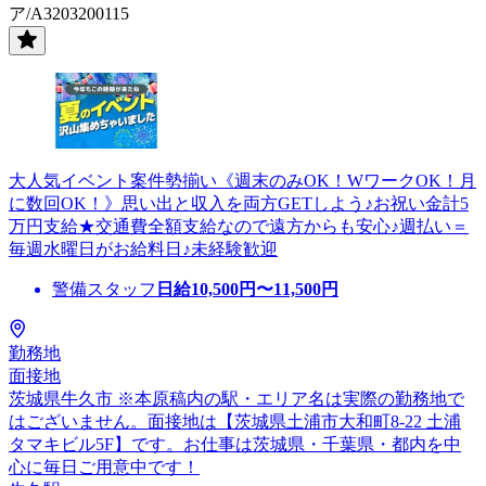
ア/A3203200115
大人気イベント案件勢揃い《週末のみOK！WワークOK！月
に数回OK！》思い出と収入を両方GETしよう♪お祝い金計5
万円支給★交通費全額支給なので遠方からも安心♪週払い＝
毎週水曜日がお給料日♪未経験歓迎
警備スタッフ
日給
10,500
円〜
11,500
円
勤務地
面接地
茨城県牛久市 ※本原稿内の駅・エリア名は実際の勤務地で
はございません。面接地は【茨城県土浦市大和町8-22 土浦
タマキビル5F】です。お仕事は茨城県・千葉県・都内を中
心に毎日ご用意中です！