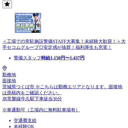
＜工場での常駐施設警備STAFF大募集！未経験大歓迎！＞大
手セコムグループ◎安定感が抜群！福利厚生も充実！
警備スタッフ
時給
1,150
円〜
1,437
円
勤務地
面接地
茨城県つくば市 ※こちらは勤務エリアとなります。面接地
は原稿内をご確認ください。
JR常磐線牛久駅下車徒歩30分
※車通勤可（工場内に無料駐車場有）
交通費支給
未経験OK