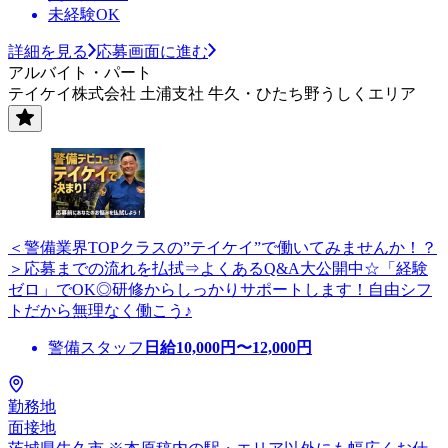
未経験OK
詳細を見る
応募画面に進む
アルバイト・パート
テイケイ株式会社 土浦支社 牛久・ひたち野うしくエリア
＜警備業界TOPクラスの”テイケイ”で働いてみませんか！？
＞応募までの流れを払拭⇒よくあるQ&A大公開中☆「経験
ゼロ」でOK◎研修からしっかりサポートします！自由シフ
トだから無理なく働こう♪
警備スタッフ
日給
10,000
円〜
12,000
円
勤務地
面接地