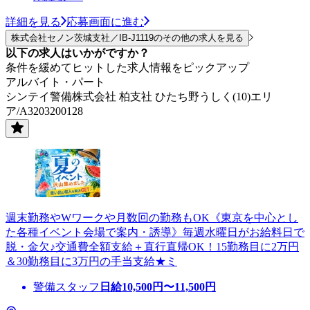
詳細を見る
応募画面に進む
株式会社セノン茨城支社／IB-J1119のその他の求人を見る
以下の求人はいかがですか？
条件を緩めてヒットした求人情報をピックアップ
アルバイト・パート
シンテイ警備株式会社 柏支社 ひたち野うしく(10)エリ
ア/A3203200128
週末勤務やWワークや月数回の勤務もOK《東京を中心とし
た各種イベント会場で案内・誘導》毎週水曜日がお給料日で
脱・金欠♪交通費全額支給＋直行直帰OK！15勤務目に2万円
＆30勤務目に3万円の手当支給★ミ
警備スタッフ
日給
10,500
円〜
11,500
円