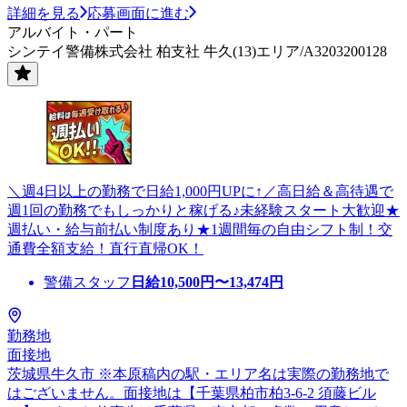
詳細を見る
応募画面に進む
アルバイト・パート
シンテイ警備株式会社 柏支社 牛久(13)エリア/A3203200128
＼週4日以上の勤務で日給1,000円UPに↑／高日給＆高待遇で
週1回の勤務でもしっかりと稼げる♪未経験スタート大歓迎★
週払い・給与前払い制度あり★1週間毎の自由シフト制！交
通費全額支給！直行直帰OK！
警備スタッフ
日給
10,500
円〜
13,474
円
勤務地
面接地
茨城県牛久市 ※本原稿内の駅・エリア名は実際の勤務地で
はございません。面接地は【千葉県柏市柏3-6-2 須藤ビル