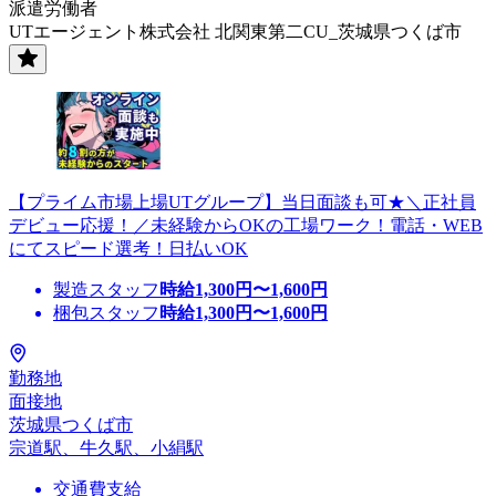
派遣労働者
UTエージェント株式会社 北関東第二CU_茨城県つくば市
【プライム市場上場UTグループ】当日面談も可★＼正社員
デビュー応援！／未経験からOKの工場ワーク！電話・WEB
にてスピード選考！日払いOK
製造スタッフ
時給
1,300
円〜
1,600
円
梱包スタッフ
時給
1,300
円〜
1,600
円
勤務地
面接地
茨城県つくば市
宗道駅、牛久駅、小絹駅
交通費支給