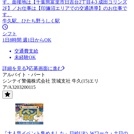
す。面接地は【千葉県富里市日吉台2丁目4-3 成田コリンズ
2F】／お仕事は【印旛沼エリアでの交通誘導】のお仕事で
す。
牛久駅、ひたち野うしく駅
シフト
1日8時間 週1日からOK
交通費支給
未経験OK
詳細を見る
応募画面に進む
アルバイト・パート
シンテイ警備株式会社 茨城支社 牛久(15)エリ
ア/A3203200115
『大人気イベント集めました』日給UP＼Wワーク・土日の