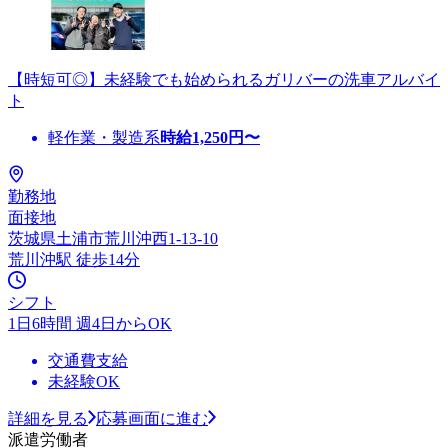
【時短可◎】未経験でも始められるガリバーの洗車アルバイ
ト
軽作業・製造系
時給
1,250
円〜
勤務地
面接地
茨城県土浦市荒川沖西1-13-10
荒川沖駅 徒歩14分
シフト
1日6時間 週4日からOK
交通費支給
未経験OK
詳細を見る
応募画面に進む
派遣労働者