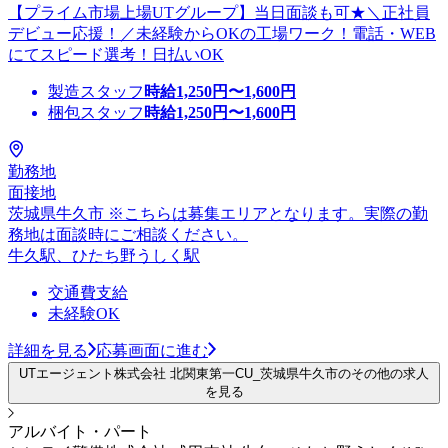
【プライム市場上場UTグループ】当日面談も可★＼正社員
デビュー応援！／未経験からOKの工場ワーク！電話・WEB
にてスピード選考！日払いOK
製造スタッフ
時給
1,250
円〜
1,600
円
梱包スタッフ
時給
1,250
円〜
1,600
円
勤務地
面接地
茨城県牛久市 ※こちらは募集エリアとなります。実際の勤
務地は面談時にご相談ください。
牛久駅、ひたち野うしく駅
交通費支給
未経験OK
詳細を見る
応募画面に進む
UTエージェント株式会社 北関東第一CU_茨城県牛久市のその他の求人
を見る
アルバイト・パート