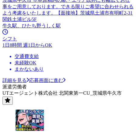
茨城県牛久市 ※本原稿内の駅・エリア以外にも幅広くお仕
事をご用意しております。できる限りご希望に合わせられる
よう考慮をいたします。【面接地】茨城県土浦市有明町2-31
関鉄土浦ビル5F
牛久駅、ひたち野うしく駅
シフト
1日8時間 週1日からOK
交通費支給
未経験OK
まかないあり
詳細を見る
応募画面に進む
派遣労働者
UTエージェント株式会社 北関東第一CU_茨城県牛久市