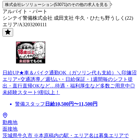
株式会社レソリューション(53071)のその他の求人を見る
アルバイト・パート
シンテイ警備株式会社 成田支社 牛久・ひたち野うしく(22)
エリア/A3203200111
日給UP★車＆バイク通勤OK（ガソリン代も支給）＼印旛沼
エリア×交通誘導／週払い・日給保証・1週間毎のシフト提
出・直行直帰OKなど…待遇・福利厚生など多数ご用意中◎
未経験スタート9割以上！
警備スタッフ
日給
10,500
円〜
11,500
円
勤務地
面接地
茨城県牛久市 ※本原稿内の駅・エリア名は募集エリアで