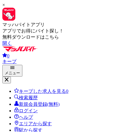
×
マッハバイトアプリ
アプリでお得にバイト探し！
無料ダウンロードはこちら
開く
0
キープ
メニュー
キープした求人を見る
0
検索履歴
新規会員登録(無料)
ログイン
ヘルプ
エリアから探す
駅から探す