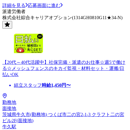
詳細を見る
応募画面に進む
派遣労働者
株式会社綜合キャリアオプション(1314GH0810G11★34-N)
【20代～40代活躍中】社保完備・派遣のお仕事☆週5で働け
る☆メッシュフェンスのキカイ監視・材料セット・運搬/日
払いOK
組立スタッフ
時給
1,450
円〜
勤務地
面接地
茨城県牛久市(勤務地) つくば市二の宮2-1-3 クラフト二の宮
ビル2F(面接地)
牛久駅