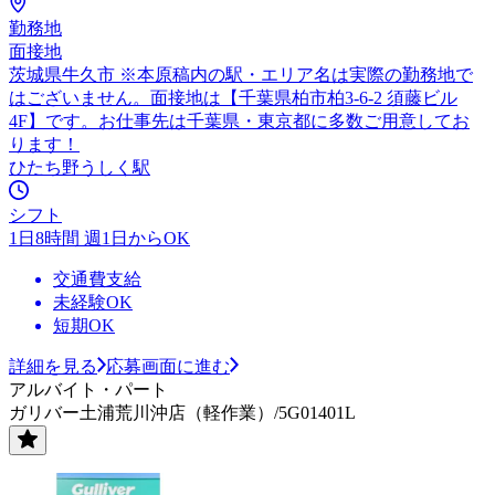
勤務地
面接地
茨城県牛久市 ※本原稿内の駅・エリア名は実際の勤務地で
はございません。面接地は【千葉県柏市柏3-6-2 須藤ビル
4F】です。お仕事先は千葉県・東京都に多数ご用意してお
ります！
ひたち野うしく駅
シフト
1日8時間 週1日からOK
交通費支給
未経験OK
短期OK
詳細を見る
応募画面に進む
アルバイト・パート
ガリバー土浦荒川沖店（軽作業）/5G01401L