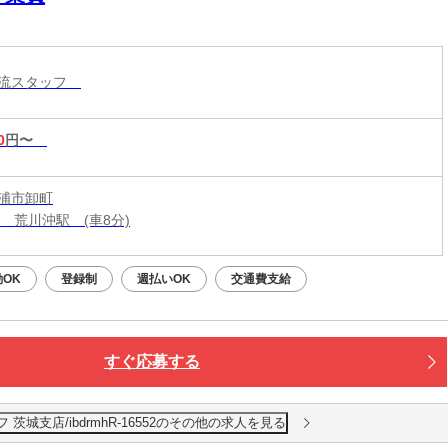
物流スタッフ
0
円〜
浦市卸町
線 荒川沖駅 (車8分)
OK
登録制
週払いOK
交通費支給
すぐ応募する
城支店/ibdrmhR-16552のその他の求人を見る