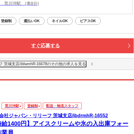
線 荒川沖駅 (車8分)
登録制
週払いOK
ネイルOK
ピアスOK
すぐ応募する
城支店/iblwmhR-16678のその他の求人を見る
荒川沖駅
登録制
配送・物流スタッフ
会社ジャパン・リリーフ 茨城支店/ibdrmhR-16552
時給1400円】アイスクリームや氷の入出庫フォー
作業員