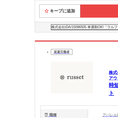
キープに追加
株式会社iDA/15096505 車通勤OK
派遣労働者
株式
アウ
時短
ト
職種
アパレ