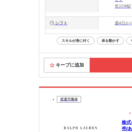
荒川沖駅
シフト
週4日か
スキルが身に付く
体を動かす
キープに追加
派遣労働者
株式
売/