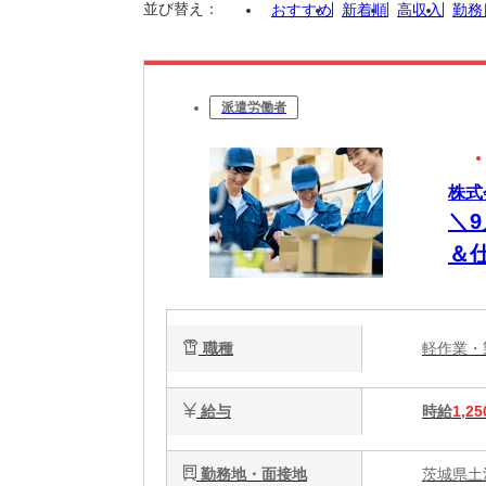
並び替え：
おすすめ
新着順
高収入
勤務
派遣労働者
株式
＼
＆
職種
軽作業
給与
時給
1,25
勤務地・面接地
茨城県土