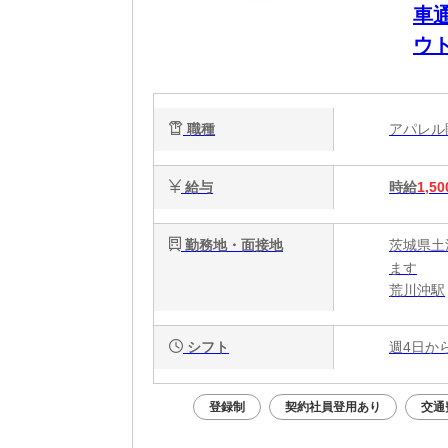
車
ウ
職種
アパレ
給与
時給
1,50
勤務地・面接地
茨城県土
ます
荒川沖駅
シフト
週4日か
登録制
契約社員登用あり
交通