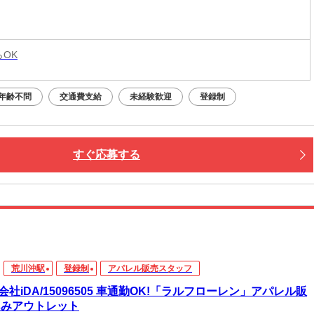
らOK
年齢不問
交通費支給
未経験歓迎
登録制
すぐ応募する
荒川沖駅
登録制
アパレル販売スタッフ
会社iDA/15096505 車通勤OK!「ラルフローレン」アパレル販
あみアウトレット