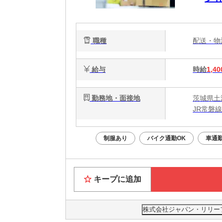
職種
配送・
給与
時給
1,40
勤務地・面接地
茨城県土
JR常磐
制服あり
バイク通勤OK
車通勤
キープに追加
株式会社ジャパン・リリーフ 茨