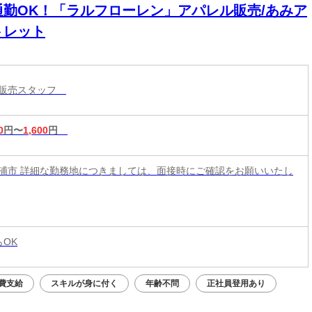
通勤OK！「ラルフローレン」アパレル販売/あみア
トレット
ル販売スタッフ
0
円〜
1,600
円
浦市 詳細な勤務地につきましては、面接時にご確認をお願いいたし
らOK
費支給
スキルが身に付く
年齢不問
正社員登用あり