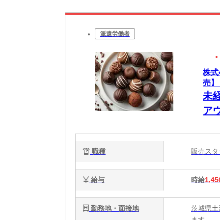
派遣労働者
株式
売】
未
ア
職種
販売ス
給与
時給
1,45
勤務地・面接地
茨城県土
ます