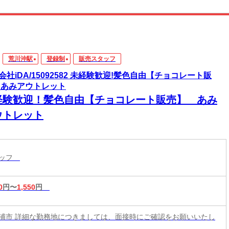
荒川沖駅
登録制
販売スタッフ
会社iDA/15092582 未経験歓迎!髪色自由【チョコレート販
 あみアウトレット
経験歓迎！髪色自由【チョコレート販売】 あみ
ウトレット
タッフ
0
円〜
1,550
円
浦市 詳細な勤務地につきましては、面接時にご確認をお願いいたし