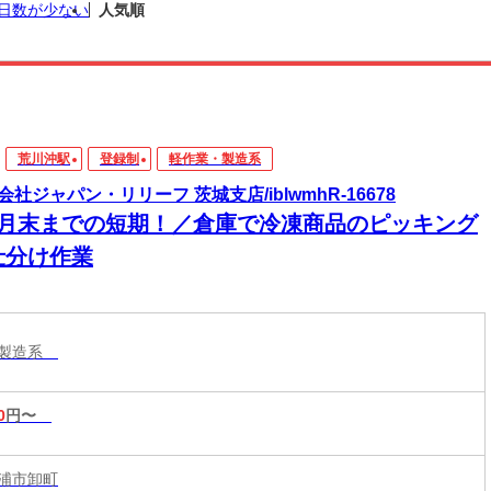
日数が少ない
人気順
荒川沖駅
登録制
軽作業・製造系
会社ジャパン・リリーフ 茨城支店/iblwmhR-16678
9月末までの短期！／倉庫で冷凍商品のピッキング
仕分け作業
・製造系
0
円〜
浦市卸町