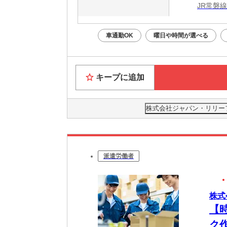
JR常磐
車通勤OK
曜日や時間が選べる
キープに追加
株式会社ジャパン・リリーフ 茨
派遣労働者
株式
【
ク