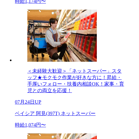
時給1,174円〜
＜未経験大歓迎＞「ネットスーパー」スタ
ッフ★モクモク作業が好きな方に！昇給・
手厚いフォロー・扶養内相談OK！家事・育
児との両立を応援！
07月24日UP
ベイシア 阿見(397T) ネットスーパー
時給1,074円〜