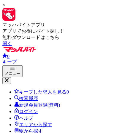
×
マッハバイトアプリ
アプリでお得にバイト探し！
無料ダウンロードはこちら
開く
0
キープ
メニュー
キープした求人を見る
0
検索履歴
新規会員登録(無料)
ログイン
ヘルプ
エリアから探す
駅から探す