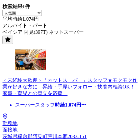
検索結果
1
件
平均時給
1,074
円
アルバイト・パート
ベイシア 阿見(397T) ネットスーパー
＜未経験大歓迎＞「ネットスーパー」スタッフ★モクモク作
業が好きな方に！昇給・手厚いフォロー・扶養内相談OK！
家事・育児との両立を応援！
スーパースタッフ
時給
1,074
円〜
勤務地
面接地
茨城県稲敷郡阿見町荒川本郷2033-151