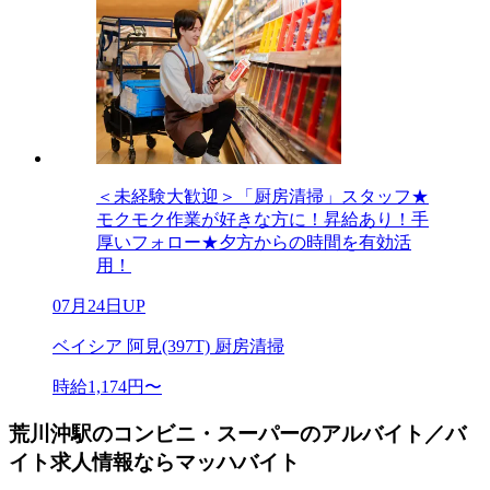
＜未経験大歓迎＞「厨房清掃」スタッフ★
モクモク作業が好きな方に！昇給あり！手
厚いフォロー★夕方からの時間を有効活
用！
07月24日UP
ベイシア 阿見(397T) 厨房清掃
時給1,174円〜
荒川沖駅のコンビニ・スーパーのアルバイト／バ
イト求人情報ならマッハバイト