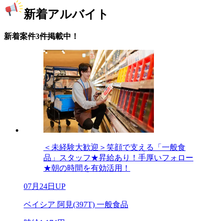
新着アルバイト
新着案件3件掲載中！
＜未経験大歓迎＞笑顔で支える「一般食
品」スタッフ★昇給あり！手厚いフォロー
★朝の時間を有効活用！
07月24日UP
ベイシア 阿見(397T) 一般食品