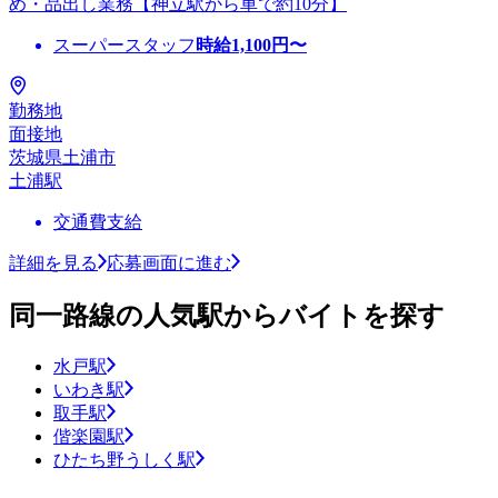
め・品出し業務【神立駅から車で約10分】
スーパースタッフ
時給
1,100
円〜
勤務地
面接地
茨城県土浦市
土浦駅
交通費支給
詳細を見る
応募画面に進む
同一路線の人気駅からバイトを探す
水戸駅
いわき駅
取手駅
偕楽園駅
ひたち野うしく駅