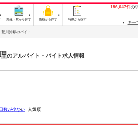
186,047件
の
す
路線・駅から探す
職種から探す
特徴から探す
キー
荒川沖駅のバイト
理
のアルバイト・バイト求人情報
日数が少ない
人気順