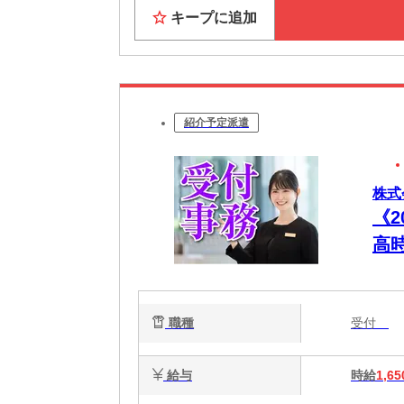
キープに追加
紹介予定派遣
株式
《
高
フ
職種
受付
給与
時給
1,65