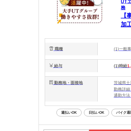
UT
務
【
加
職種
(1)一
給与
(1)時給
1
勤務地・面接地
茨城県土
勤務詳細
通勤方法
最寄り駅
※構内の
週払いOK
日払いOK
バイク通