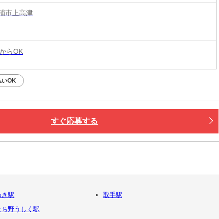
浦市上高津
からOK
払いOK
すぐ応募する
わき駅
取手駅
たち野うしく駅