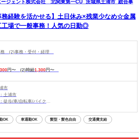
エージェント株式会社 北関東第一CU_茨城県土浦市_総合事
事務経験を活かせる】土日休み×残業少なめ☆金属
工工場で一般事務！人気の日勤◎
般事務 (2)事務・受付・経理
,300
円〜
(2)時給
1,300
円〜
浦市
：土浦市
：徒歩/車/自転車/バイク
：神立駅から車10分
（無料）駐車場利用OK
勤OK
車通勤OK
髪型・髪色自由
交通費支給