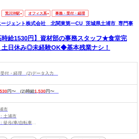
荒川沖駅
オフィス系
事務・受付・経理
エージェント株式会社 北関東第一CU_茨城県土浦市_専門事
高時給1530円】資材部の事務スタッフ★食堂完
！土日休み◎未経験OK◆基本残業ナシ！
務・受付・経理 (2)データ入力
,530
円〜
(2)時給
1,530
円〜
浦市
：土浦市
：徒歩/車/自転車
：土浦駅から車10分
（無料）駐車場利用OK