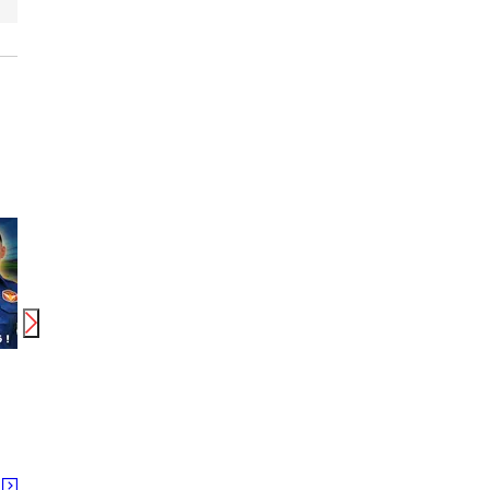
0
円
時給
1,250
円〜
時給
1,500
円〜
時給
株式会社ジャパン・リリーフ 茨城支店/iblwmhR-16678
株式会社ジャパン・リリーフ 茨城支店/ibdrmhR-18504
株式会社綜合キャリアオプション
荒川沖駅 神立駅 土浦駅
神立駅
土浦
る