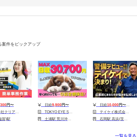
る案件をピックアップ
,300
円〜
日給
9,900
円〜
日給
10,000
円〜
12,00
ョン/ＡＪ94-8-1
TOKYO EYE SERVICE_警備_日勤_土浦エリア
テイケイ株式会社 土浦支社 石岡・高浜(茨城)エリア
賀)駅
土浦駅 荒川沖駅 神立駅
石岡駅 高浜(茨城)駅
一覧を見