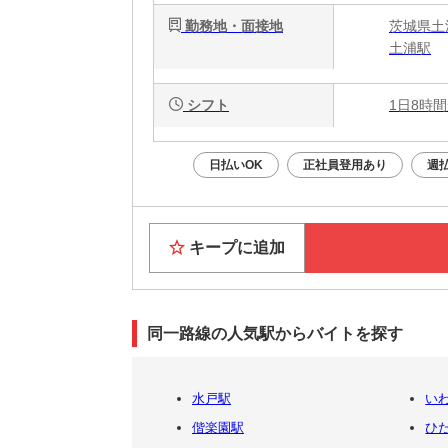
勤務地・面接地
茨城県土
土浦駅
シフト
1日8時間
日払いOK
正社員登用あり
週
キープに追加
同一路線の人気駅からバイトを探す
水戸駅
い
偕楽園駅
ひ