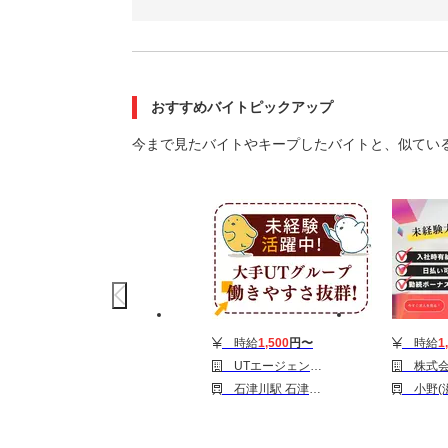
おすすめバイトピックアップ
今まで見たバイトやキープしたバイトと、似てい
時給
1,500
円〜
時給
1
UTエージェント株式会社 関西第一CU_大阪府堺市西区_機械操作
株式会社クリアビジ
石津川駅 石津北駅 諏訪ノ森駅
小野(滋