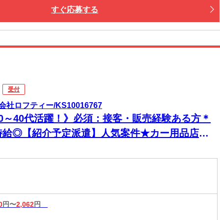
すぐ応募する
受付
会社ロフティー/KS10016767
20～40代活躍！》必須：接客・販売経験ある方＊
時給◎【紹介予定派遣】人気案件★カー用品店の
ロント業務
0
円〜
2,062
円