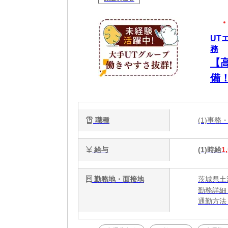
UT
務
【
備
職種
(1)事
給与
(1)時給
1
勤務地・面接地
茨城県土
勤務詳細
通勤方法
最寄り駅
※構内の