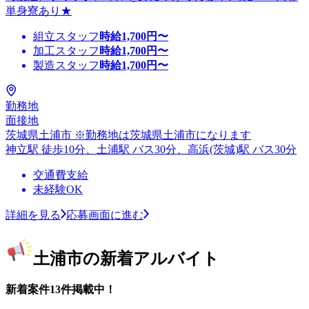
単身寮あり★
組立スタッフ
時給
1,700
円〜
加工スタッフ
時給
1,700
円〜
製造スタッフ
時給
1,700
円〜
勤務地
面接地
茨城県土浦市 ※勤務地は茨城県土浦市になります
神立駅 徒歩10分、土浦駅 バス30分、高浜(茨城)駅 バス30分
交通費支給
未経験OK
詳細を見る
応募画面に進む
土浦市の新着アルバイト
新着案件13件掲載中！