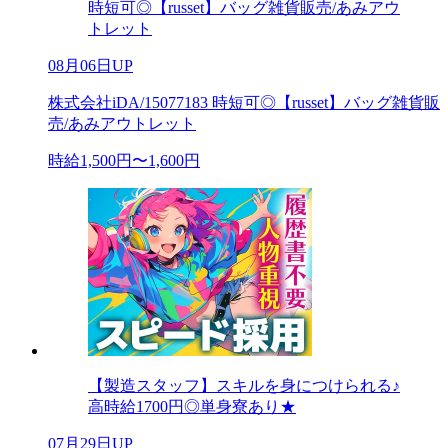
時短可◎【russet】バッグ雑貨販売/あみアウ
トレット
08月06日UP
株式会社iDA/15077183 時短可◎【russet】バッグ雑貨販
売/あみアウトレット
時給1,500円〜1,600円
【製造スタッフ】スキルを身につけられる♪
高時給1700円◎単身寮あり★
07月29日UP