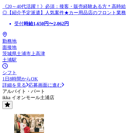
《20～40代活躍！》必須：接客・販売経験ある方＊高時給
◎【紹介予定派遣】人気案件★カー用品店のフロント業務
受付
時給
1,650
円〜
2,062
円
勤務地
面接地
茨城県土浦市上高津
土浦駅
シフト
1日8時間からOK
詳細を見る
応募画面に進む
アルバイト・パート
ikka イオンモール土浦店