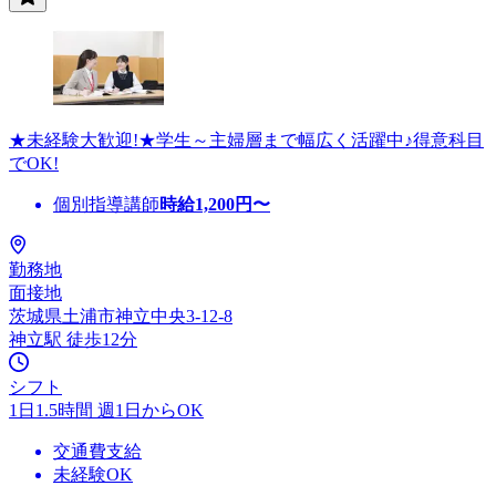
★未経験大歓迎!★学生～主婦層まで幅広く活躍中♪得意科目
でOK!
個別指導講師
時給
1,200
円〜
勤務地
面接地
茨城県土浦市神立中央3-12-8
神立駅 徒歩12分
シフト
1日1.5時間 週1日からOK
交通費支給
未経験OK