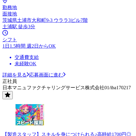
勤務地
面接地
茨城県土浦市大和町9-3 ウララ3ビル7階
土浦駅 徒歩3分
シフト
1日1.5時間 週2日からOK
交通費支給
未経験OK
詳細を見る
応募画面に進む
正社員
日本マニュファクチャリングサービス株式会社01/iba170217
【製造スタッフ】スキルを身につけられる♪高時給1700円◎