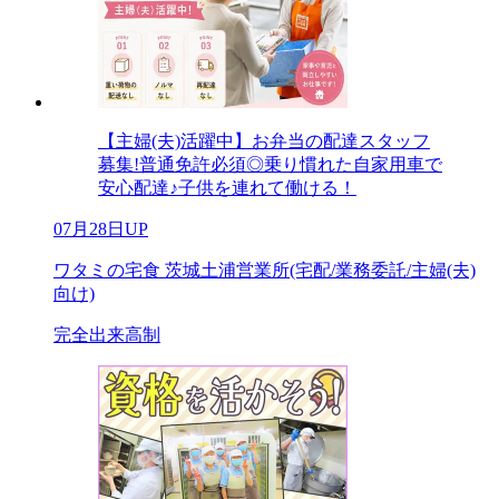
【主婦(夫)活躍中】お弁当の配達スタッフ
募集!普通免許必須◎乗り慣れた自家用車で
安心配達♪子供を連れて働ける！
07月28日UP
ワタミの宅食 茨城土浦営業所(宅配/業務委託/主婦(夫)
向け)
完全出来高制