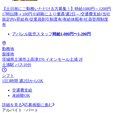
【土日祝にご勤務いただける方募集！】時給1080円～1200円
17時以降＋100円※経験により優遇/週2日～/交通費支給(当社
規定内)/昇給有/従業員割引制度有/有給休暇有/社員登用制度
有
アパレル販売スタッフ
時給
1,080
円〜
1,200
円
勤務地
面接地
茨城県土浦市上高津376 イオンモール土浦 2F
土浦駅 バス10分
シフト
1日3時間 週2日からOK
交通費支給
未経験OK
詳細を見る
応募画面に進む
アルバイト・パート