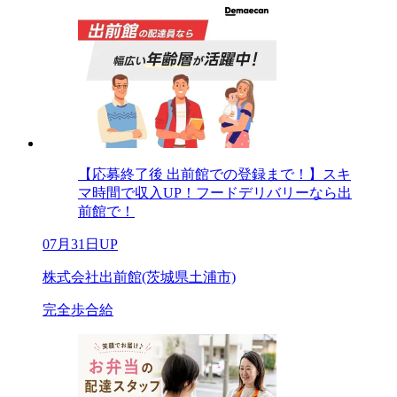
【応募終了後 出前館での登録まで！】スキ
マ時間で収入UP！フードデリバリーなら出
前館で！
07月31日UP
株式会社出前館(茨城県土浦市)
完全歩合給