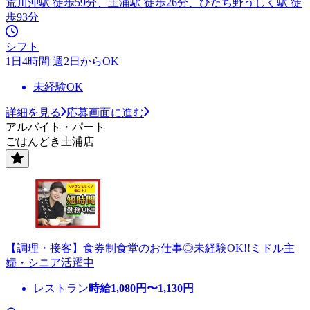
荒川沖駅 徒歩59分、土浦駅 徒歩26分、ひたち野うしく駅 徒
歩93分
シフト
1日4時間 週2日からOK
未経験OK
詳細を見る
応募画面に進む
アルバイト・パート
ごはんどき土浦店
【調理・接客】食券制食堂のお仕事◎未経験OK!!ミドル主
婦・シニア活躍中
レストラン
時給
1,080
円〜
1,130
円