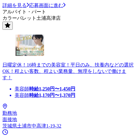
詳細を見る
応募画面に進む
アルバイト・パート
カラーパレット土浦高津店
日曜定休！16時までの美容室！平日のみ、扶養内などの選択
OK！程よい客数、程よい業務量、無理をしないで働けま
す！
美容師
時給
1,250
円〜
1,450
円
美容師
時給
1,170
円〜
1,370
円
勤務地
面接地
茨城県土浦市中高津1-19-32