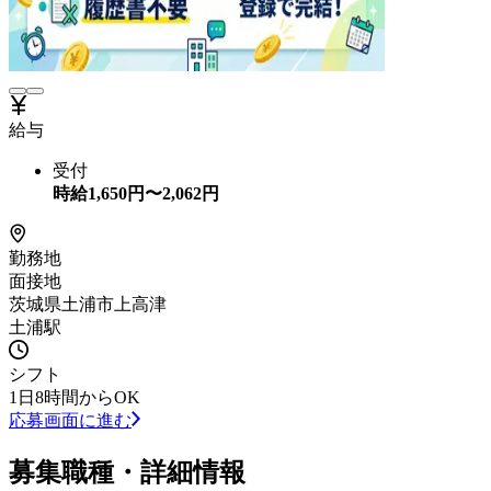
給与
受付
時給
1,650
円〜
2,062
円
勤務地
面接地
茨城県土浦市上高津
土浦駅
シフト
1日8時間からOK
応募画面に進む
募集職種・詳細情報