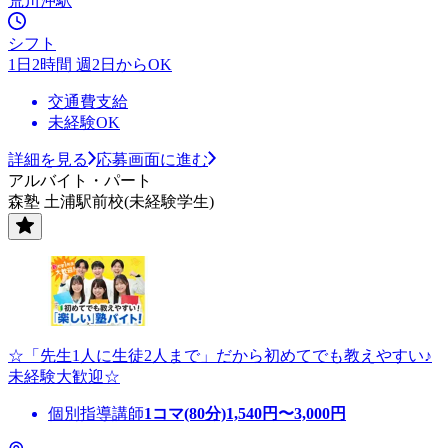
荒川沖駅
シフト
1日2時間 週2日からOK
交通費支給
未経験OK
詳細を見る
応募画面に進む
アルバイト・パート
森塾 土浦駅前校(未経験学生)
☆「先生1人に生徒2人まで」だから初めてでも教えやすい♪
未経験大歓迎☆
個別指導講師
1コマ(80分)
1,540
円〜
3,000
円