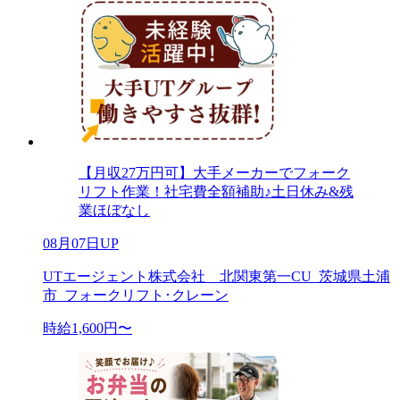
【月収27万円可】大手メーカーでフォーク
リフト作業！社宅費全額補助♪土日休み&残
業ほぼなし
08月07日UP
UTエージェント株式会社 北関東第一CU_茨城県土浦
市_フォークリフト･クレーン
時給1,600円〜