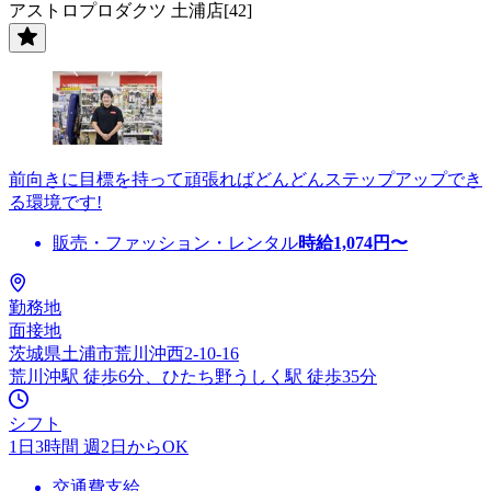
アストロプロダクツ 土浦店[42]
前向きに目標を持って頑張ればどんどんステップアップでき
る環境です!
販売・ファッション・レンタル
時給
1,074
円〜
勤務地
面接地
茨城県土浦市荒川沖西2-10-16
荒川沖駅 徒歩6分、ひたち野うしく駅 徒歩35分
シフト
1日3時間 週2日からOK
交通費支給