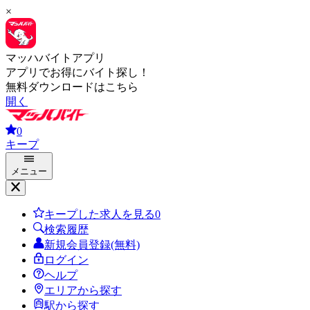
×
マッハバイトアプリ
アプリでお得にバイト探し！
無料ダウンロードはこちら
開く
0
キープ
メニュー
キープした求人を見る
0
検索履歴
新規会員登録(無料)
ログイン
ヘルプ
エリアから探す
駅から探す