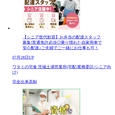
【シニア世代歓迎】お弁当の配達スタッフ
募集!普通免許必須◎乗り慣れた自家用車で
安心配達♪ご夫婦でご一緒にお仕事も可！
07月28日UP
ワタミの宅食 茨城土浦営業所(宅配/業務委託/シニア向
け)
完全出来高制