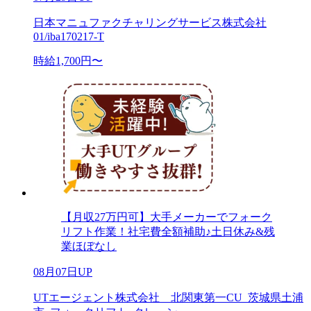
日本マニュファクチャリングサービス株式会社
01/iba170217-T
時給1,700円〜
【月収27万円可】大手メーカーでフォーク
リフト作業！社宅費全額補助♪土日休み&残
業ほぼなし
08月07日UP
UTエージェント株式会社 北関東第一CU_茨城県土浦