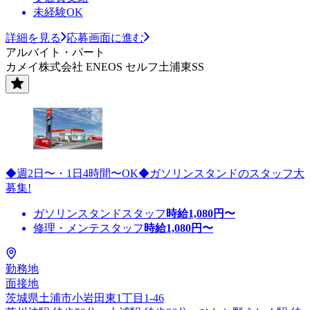
未経験OK
詳細を見る
応募画面に進む
アルバイト・パート
カメイ株式会社 ENEOS セルフ土浦東SS
◆週2日〜・1日4時間〜OK◆ガソリンスタンドのスタッフ大
募集!
ガソリンスタンドスタッフ
時給
1,080
円〜
修理・メンテスタッフ
時給
1,080
円〜
勤務地
面接地
茨城県土浦市小岩田東1丁目1-46