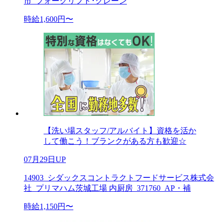
市_フォークリフト･クレーン
時給1,600円〜
【洗い場スタッフ/アルバイト】資格を活か
して働こう！ブランクがある方も歓迎☆
07月29日UP
14903_シダックスコントラクトフードサービス株式会
社_プリマハム茨城工場 内厨房_371760_AP・補
時給1,150円〜