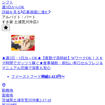
シフト
週3日からOK
詳細を見る
応募画面に進む
アルバイト・パート
すき家 土浦荒川沖店3
★週2日・1日2h～OK★【夜勤で高時給】WワークOK！スキ
マ時間でガッツリ稼ぐ★食事補助・前払い有◎セルフレジ＆
マニュアル完備で深夜も安心
ファーストフード
時給
1,413
円〜
勤務地
面接地
茨城県土浦市荒川沖東2-17-10