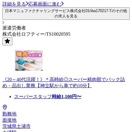
詳細を見る
応募画面に進む
日本マニュファクチャリングサービス株式会社01/iba170217-Tのその他
の求人を見る
派遣労働者
株式会社ロフティー/TS10020595
《20～40代活躍！》＊高時給◎スーパー精肉部でパック詰
め・品出し業務【神立駅から車で約10分】
スーパースタッフ
時給
1,100
円〜
勤務地
面接地
茨城県土浦市