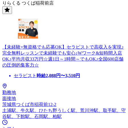
りらくる つくば稲荷前店
【未経験×無資格でも応募OK】セラピストで高収入を実現♪
完全無料レッスンで未経験でも安心♪Wワーク&短時間入店
OK♪平均月収33万円☆週1日～1時間～でもOK♪全国600店舗
の圧倒的集客力☆
セラピスト
時給
2,088
円〜
3,510
円
勤務地
面接地
茨城県つくば市稲荷前12-2
土浦駅、牛久駅、ひたち野うしく駅、荒川沖駅、取手駅、守
谷駅、下館駅、石岡駅、柏駅