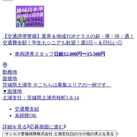
【交通誘導警備】業界＆地域TOPクラスの超・厚・待・遇！
交通費全額！学生もシニアも歓迎！週2日～＆日払い◎
車両誘導スタッフ
日給
12,000
円〜
15,500
円
勤務地
面接地
茨城県土浦市 ※こちらは募集エリアの一例です。
▼面接地
土浦支社：茨城県土浦市桜町1-8-14
交通費支給
未経験OK
詳細を見る
応募画面に進む
サンエス警備保障株式会社 土浦支社(1)のその他の求人を見る