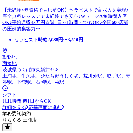
【未経験×無資格でも応募OK】セラピストで高収入を実現♪
完全無料レッスンで未経験でも安心♪Wワーク&短時間入店
OK♪平均月収33万円☆週1日～1時間～でもOK♪全国600店舗
の圧倒的集客力☆
セラピスト
時給
2,088
円〜
3,510
円
勤務地
面接地
茨城県つくば市東新井32-8
土浦駅、牛久駅、ひたち野うしく駅、荒川沖駅、取手駅、守
谷駅、下館駅、石岡駅、柏駅
シフト
1日1時間 週1日からOK
詳細を見る
応募画面に進む
業務委託契約
りらくる 土浦店