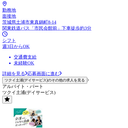
勤務地
面接地
茨城県土浦市東真鍋町8-14
関東鉄道バス「市民会館前」下車徒歩約3分
シフト
週3日からOK
交通費支給
未経験OK
詳細を見る
応募画面に進む
ツクイ土浦(デイサービス)のその他の求人を見る
アルバイト・パート
ツクイ土浦(デイサービス)