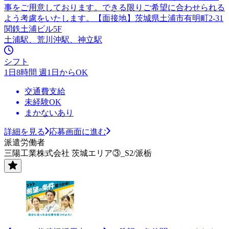
事をご用意しております。できる限りご希望に合わせられる
よう考慮をいたします。【面接地】茨城県土浦市有明町2-31
関鉄土浦ビル5F
土浦駅、荒川沖駅、神立駅
シフト
1日8時間 週1日からOK
交通費支給
未経験OK
まかないあり
詳細を見る
応募画面に進む
派遣労働者
三陽工業株式会社 茨城エリア③_S2/派栃