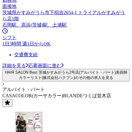
勤務地
面接地
茨城県かすみがうら市下稲吉2654-1 トライアルかすみがう
ら店1階
石岡駅、高浜(茨城)駅、土浦駅
シフト
1日3時間 週1日からOK
交通費支給
詳細を見る
応募画面に進む
HAIR SALON Best 茨城かすみがうら2号店(アルバイト・パート)美容師
カラーリスト(株式会社ハクブン)のその他の求人を見る
アルバイト・パート
CASACOLOR(カーサカラー)BLANDEつくば並木店