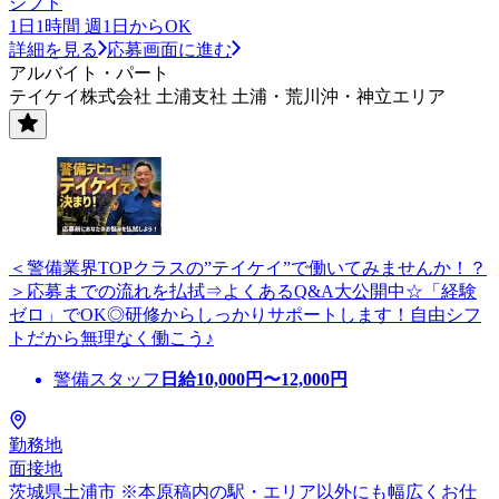
シフト
1日1時間 週1日からOK
詳細を見る
応募画面に進む
アルバイト・パート
テイケイ株式会社 土浦支社 土浦・荒川沖・神立エリア
＜警備業界TOPクラスの”テイケイ”で働いてみませんか！？
＞応募までの流れを払拭⇒よくあるQ&A大公開中☆「経験
ゼロ」でOK◎研修からしっかりサポートします！自由シフ
トだから無理なく働こう♪
警備スタッフ
日給
10,000
円〜
12,000
円
勤務地
面接地
茨城県土浦市 ※本原稿内の駅・エリア以外にも幅広くお仕