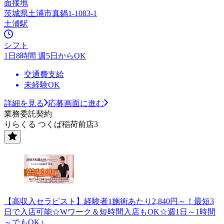
面接地
茨城県土浦市真鍋1-1083-1
土浦駅
シフト
1日8時間 週5日からOK
交通費支給
未経験OK
詳細を見る
応募画面に進む
業務委託契約
りらくる つくば稲荷前店3
【高収入セラピスト】経験者1施術あたり2,840円～！最短3
日で入店可能☆Wワーク＆短時間入店もOK☆週1日～1時間
～でもOK♪