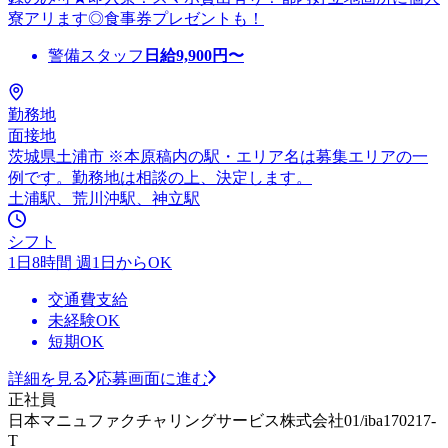
寮アリます◎食事券プレゼントも！
警備スタッフ
日給
9,900
円〜
勤務地
面接地
茨城県土浦市 ※本原稿内の駅・エリア名は募集エリアの一
例です。勤務地は相談の上、決定します。
土浦駅、荒川沖駅、神立駅
シフト
1日8時間 週1日からOK
交通費支給
未経験OK
短期OK
詳細を見る
応募画面に進む
正社員
日本マニュファクチャリングサービス株式会社01/iba170217-
T