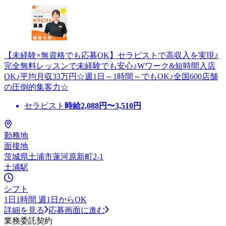
【未経験×無資格でも応募OK】セラピストで高収入を実現♪
完全無料レッスンで未経験でも安心♪Wワーク&短時間入店
OK♪平均月収33万円☆週1日～1時間～でもOK♪全国600店舗
の圧倒的集客力☆
セラピスト
時給
2,088
円〜
3,510
円
勤務地
面接地
茨城県土浦市蓮河原新町2-1
土浦駅
シフト
1日1時間 週1日からOK
詳細を見る
応募画面に進む
業務委託契約