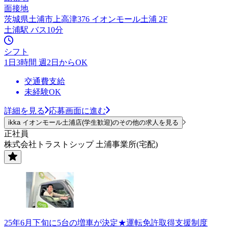
面接地
茨城県土浦市上高津376 イオンモール土浦 2F
土浦駅 バス10分
シフト
1日3時間 週2日からOK
交通費支給
未経験OK
詳細を見る
応募画面に進む
ikka イオンモール土浦店(学生歓迎)のその他の求人を見る
正社員
株式会社トラストシップ 土浦事業所(宅配)
25年6月下旬に5台の増車が決定★運転免許取得支援制度