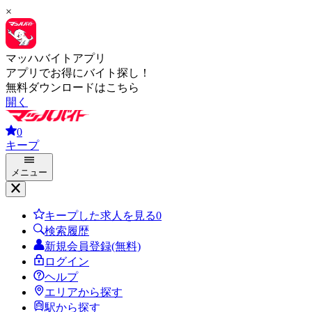
×
マッハバイトアプリ
アプリでお得にバイト探し！
無料ダウンロードはこちら
開く
0
キープ
メニュー
キープした求人を見る
0
検索履歴
新規会員登録(無料)
ログイン
ヘルプ
エリアから探す
駅から探す