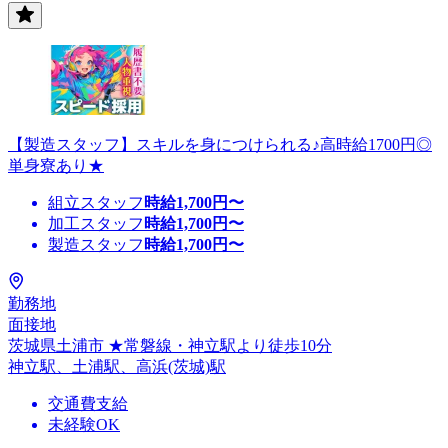
【製造スタッフ】スキルを身につけられる♪高時給1700円◎
単身寮あり★
組立スタッフ
時給
1,700
円〜
加工スタッフ
時給
1,700
円〜
製造スタッフ
時給
1,700
円〜
勤務地
面接地
茨城県土浦市 ★常磐線・神立駅より徒歩10分
神立駅、土浦駅、高浜(茨城)駅
交通費支給
未経験OK