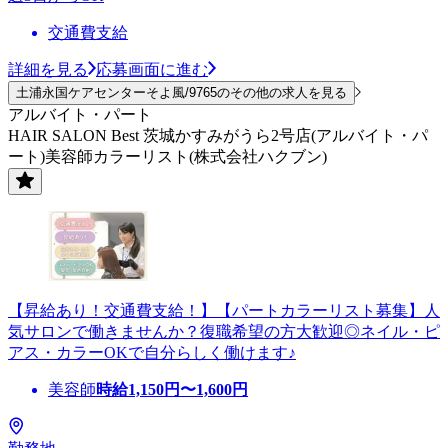
交通費支給
詳細を見る
応募画面に進む
土浦永国ケアセンターそよ風/9765のその他の求人を見る
アルバイト・パート
HAIR SALON Best 茨城かすみがうら2号店(アルバイト・パ
ート)美容師カラーリスト(株式会社ハクブン)
【昇給あり！交通費支給！】【パートカラーリスト募集】人
気サロンで働きませんか？復職希望の方大歓迎◎ネイル・ピ
アス・カラーOKで自分らしく働けます♪
美容師
時給
1,150
円〜
1,600
円