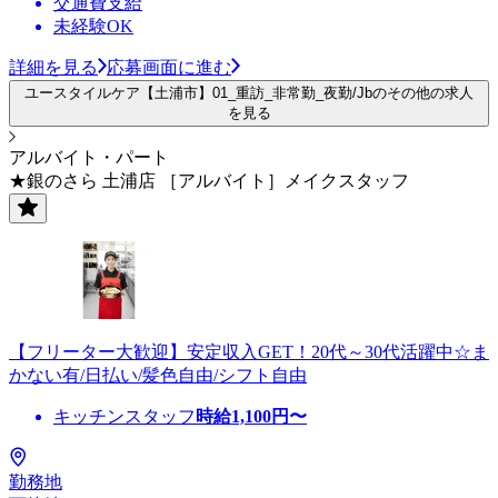
交通費支給
未経験OK
詳細を見る
応募画面に進む
ユースタイルケア【土浦市】01_重訪_非常勤_夜勤/Jbのその他の求人
を見る
アルバイト・パート
★銀のさら 土浦店 ［アルバイト］メイクスタッフ
【フリーター大歓迎】安定収入GET！20代～30代活躍中☆ま
かない有/日払い/髪色自由/シフト自由
キッチンスタッフ
時給
1,100
円〜
勤務地