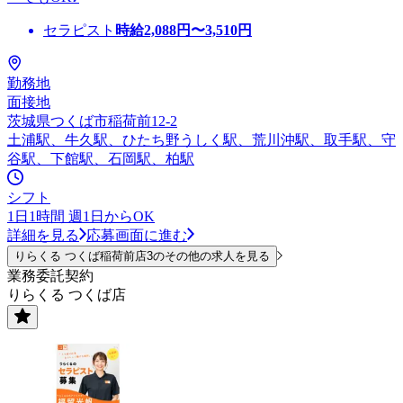
セラピスト
時給
2,088
円〜
3,510
円
勤務地
面接地
茨城県つくば市稲荷前12-2
土浦駅、牛久駅、ひたち野うしく駅、荒川沖駅、取手駅、守
谷駅、下館駅、石岡駅、柏駅
シフト
1日1時間 週1日からOK
詳細を見る
応募画面に進む
りらくる つくば稲荷前店3のその他の求人を見る
業務委託契約
りらくる つくば店