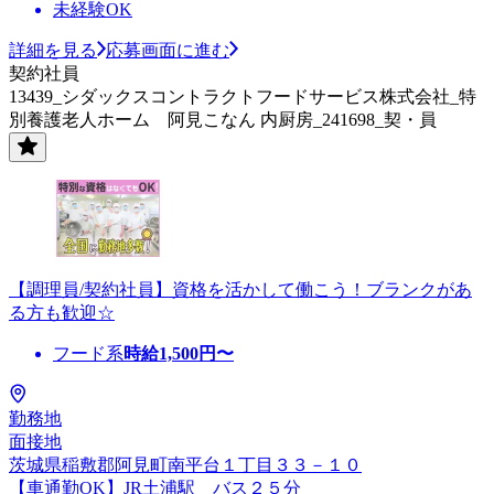
未経験OK
詳細を見る
応募画面に進む
契約社員
13439_シダックスコントラクトフードサービス株式会社_特
別養護老人ホーム 阿見こなん 内厨房_241698_契・員
【調理員/契約社員】資格を活かして働こう！ブランクがあ
る方も歓迎☆
フード系
時給
1,500
円〜
勤務地
面接地
茨城県稲敷郡阿見町南平台１丁目３３－１０
【車通勤OK】JR土浦駅 バス２５分