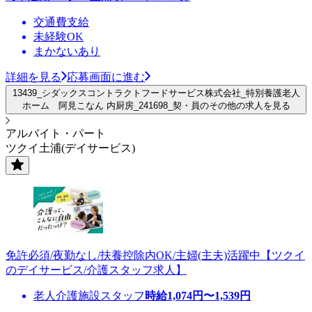
交通費支給
未経験OK
まかないあり
詳細を見る
応募画面に進む
13439_シダックスコントラクトフードサービス株式会社_特別養護老人
ホーム 阿見こなん 内厨房_241698_契・員のその他の求人を見る
アルバイト・パート
ツクイ土浦(デイサービス)
免許必須/夜勤なし/扶養控除内OK/主婦(主夫)活躍中【ツクイ
のデイサービス/介護スタッフ求人】
老人介護施設スタッフ
時給
1,074
円〜
1,539
円