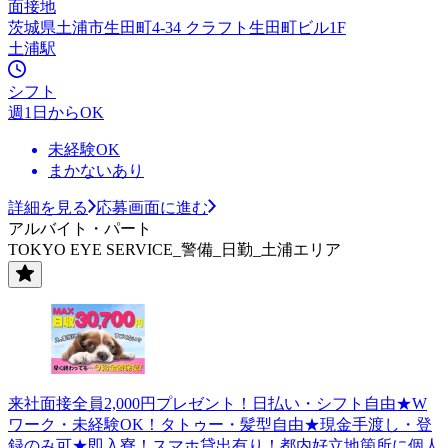
面接地
茨城県土浦市生田町4-34 クラフト生田町ビル1F
土浦駅
シフト
週1日からOK
未経験OK
まかないあり
詳細を見る
応募画面に進む
アルバイト・パート
TOKYO EYE SERVICE_警備_日勤_土浦エリア
来社面接全員2,000円プレゼント！日払い・シフト自由★W
ワーク・未経験OK！タトゥー・髪型自由★現金手渡し・登
録のみ可★即入寮！スマホ貸出有り！都内好立地箇所に個人