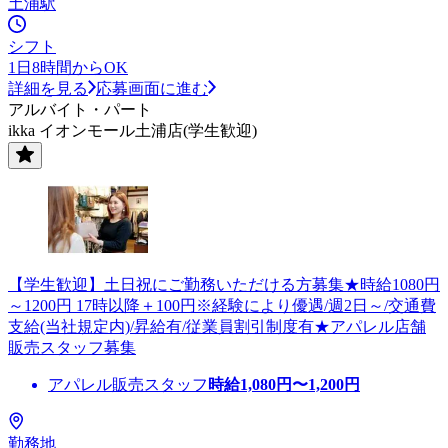
土浦駅
シフト
1日8時間からOK
詳細を見る
応募画面に進む
アルバイト・パート
ikka イオンモール土浦店(学生歓迎)
【学生歓迎】土日祝にご勤務いただける方募集★時給1080円
～1200円 17時以降＋100円※経験により優遇/週2日～/交通費
支給(当社規定内)/昇給有/従業員割引制度有★アパレル店舗
販売スタッフ募集
アパレル販売スタッフ
時給
1,080
円〜
1,200
円
勤務地