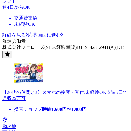
シフト
週4日からOK
交通費支給
未経験OK
詳細を見る
応募画面に進む
派遣労働者
株式会社フェローズ(SB未経験量販)D1_S_428_294T(A)(D1)
【20代の仲間と♪】スマホの接客・受付/未経験OK☆週5日で
月収25万可
携帯ショップ
時給
1,600
円〜
1,900
円
勤務地