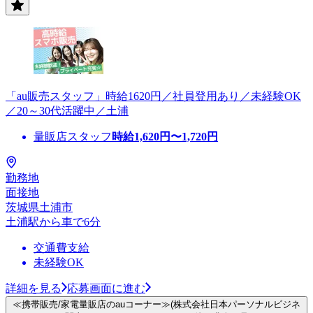
「au販売スタッフ」時給1620円／社員登用あり／未経験OK
／20～30代活躍中／土浦
量販店スタッフ
時給
1,620
円〜
1,720
円
勤務地
面接地
茨城県土浦市
土浦駅から車で6分
交通費支給
未経験OK
詳細を見る
応募画面に進む
≪携帯販売/家電量販店のauコーナー≫(株式会社日本パーソナルビジネ