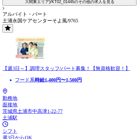
ス関東エリア)/KT02_01445のその他の求人を見る
アルバイト・パート
土浦永国ケアセンターそよ風/9765
【週3日～】調理スタッフ/パート募集！【無資格歓迎！】
フード系
時給
1,400
円〜
1,500
円
勤務地
面接地
茨城県土浦市中高津1-22-77
土浦駅
シフト
週3日からOK