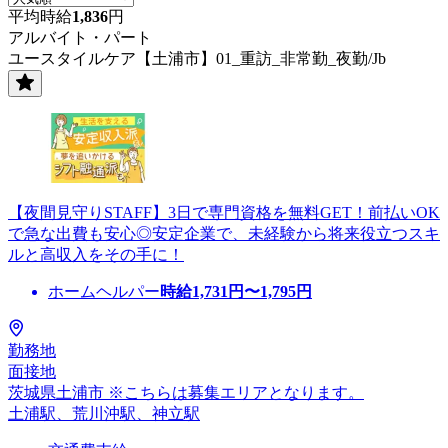
平均時給
1,836
円
アルバイト・パート
ユースタイルケア【土浦市】01_重訪_非常勤_夜勤/Jb
【夜間見守りSTAFF】3日で専門資格を無料GET！前払いOK
で急な出費も安心◎安定企業で、未経験から将来役立つスキ
ルと高収入をその手に！
ホームヘルパー
時給
1,731
円〜
1,795
円
勤務地
面接地
茨城県土浦市 ※こちらは募集エリアとなります。
土浦駅、荒川沖駅、神立駅