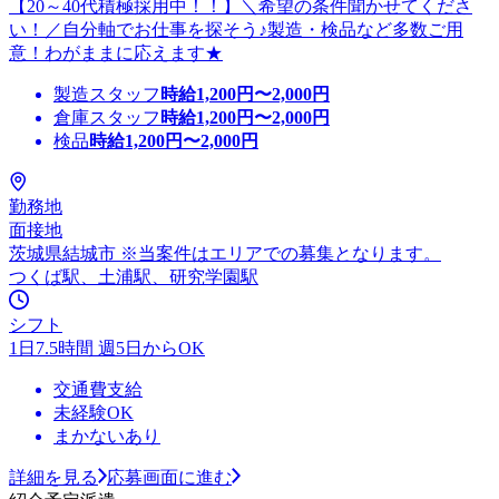
【20～40代積極採用中！！】＼希望の条件聞かせてくださ
い！／自分軸でお仕事を探そう♪製造・検品など多数ご用
意！わがままに応えます★
製造スタッフ
時給
1,200
円〜
2,000
円
倉庫スタッフ
時給
1,200
円〜
2,000
円
検品
時給
1,200
円〜
2,000
円
勤務地
面接地
茨城県結城市 ※当案件はエリアでの募集となります。
つくば駅、土浦駅、研究学園駅
シフト
1日7.5時間 週5日からOK
交通費支給
未経験OK
まかないあり
詳細を見る
応募画面に進む