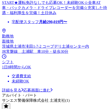
START★運転免許なしでも応募OK！未経験OK☆全車AT
車・バックカメラ・ドライブレコーダーを完備☆充実した待
遇・福利厚生を完備！土日休み
宅配便スタッフ
月給
290,019
円〜
勤務地
面接地
茨城県土浦市滝田1-7-2 コープデリ土浦センター内
JR常磐線 土浦駅 車10分・徒歩30分
シフト
1日8時間からOK
交通費支給
未経験OK
詳細を見る
応募画面に進む
アルバイト・パート
サンエス警備保障株式会社 土浦支社(1)