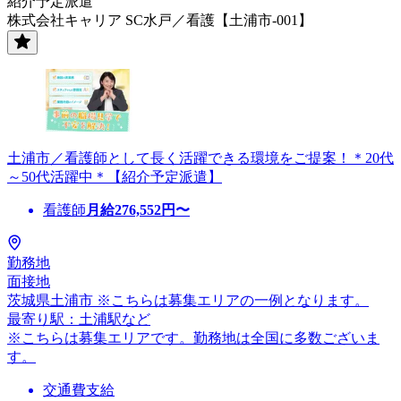
紹介予定派遣
株式会社キャリア SC水戸／看護【土浦市-001】
土浦市／看護師として長く活躍できる環境をご提案！＊20代
～50代活躍中＊【紹介予定派遣】
看護師
月給
276,552
円〜
勤務地
面接地
茨城県土浦市 ※こちらは募集エリアの一例となります。
最寄り駅：土浦駅など
※こちらは募集エリアです。勤務地は全国に多数ございま
す。
交通費支給