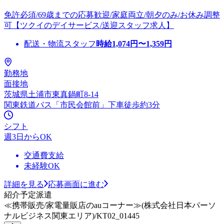
免許必須/69歳までの応募歓迎/家庭両立/朝夕のみ/お休み調整
可【ツクイのデイサービス/送迎スタッフ求人】
配送・物流スタッフ
時給
1,074
円〜
1,359
円
勤務地
面接地
茨城県土浦市東真鍋町8-14
関東鉄道バス「市民会館前」下車徒歩約3分
シフト
週3日からOK
交通費支給
未経験OK
詳細を見る
応募画面に進む
紹介予定派遣
≪携帯販売/家電量販店のauコーナー≫(株式会社日本パーソ
ナルビジネス関東エリア)/KT02_01445