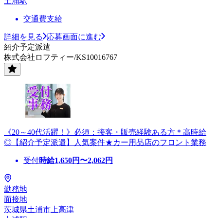
土浦駅
交通費支給
詳細を見る
応募画面に進む
紹介予定派遣
株式会社ロフティー/KS10016767
《20～40代活躍！》必須：接客・販売経験ある方＊高時給
◎【紹介予定派遣】人気案件★カー用品店のフロント業務
受付
時給
1,650
円〜
2,062
円
勤務地
面接地
茨城県土浦市上高津