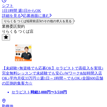
シフト
1日1時間 週1日からOK
詳細を見る
応募画面に進む
りらくる つくば稲荷前店3のその他の求人を見る
業務委託契約
りらくる つくば店
【未経験×無資格でも応募OK】セラピストで高収入を実現♪
完全無料レッスンで未経験でも安心♪Wワーク&短時間入店
OK♪平均月収33万円☆週1日～1時間～でもOK♪全国600店舗
の圧倒的集客力☆
セラピスト
時給
2,088
円〜
3,510
円
勤務地