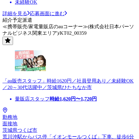
未経験OK
詳細を見る
応募画面に進む
紹介予定派遣
≪携帯販売/家電量販店のauコーナー≫(株式会社日本パーソ
ナルビジネス関東エリア)/KT02_00359
「au販売スタッフ」時給1620円／社員登用あり／未経験OK
／20～30代活躍中／茨城県ひたちなか市
量販店スタッフ
時給
1,620
円〜
1,720
円
勤務地
面接地
茨城県つくば市
荒川沖駅からバス停「イオンモールつくば」下車、徒歩6分