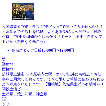
＜警備業界TOPクラスの”テイケイ”で働いてみませんか！？
＞応募までの流れを払拭⇒よくあるQ&A大公開中☆「経験
ゼロ」でOK◎研修からしっかりサポートします！自由シフ
トだから無理なく働こう♪
警備スタッフ
日給
10,000
円〜
12,000
円
勤務地
面接地
茨城県土浦市 ※本原稿内の駅・エリア以外にも幅広くお仕
事をご用意しております。できる限りご希望に合わせられる
よう考慮をいたします。【面接地】茨城県土浦市有明町2-31
関鉄土浦ビル5F
土浦駅、荒川沖駅、神立駅
シフト