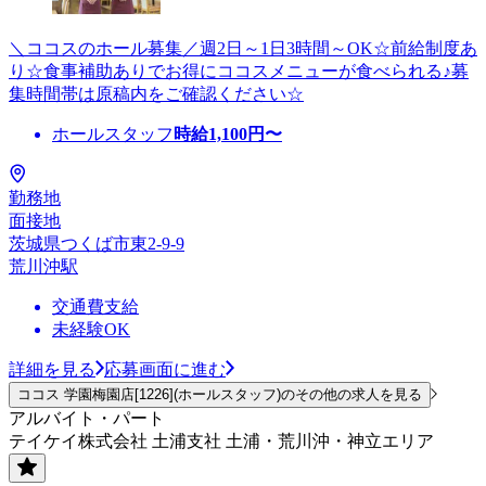
＼ココスのホール募集／週2日～1日3時間～OK☆前給制度あ
り☆食事補助ありでお得にココスメニューが食べられる♪募
集時間帯は原稿内をご確認ください☆
ホールスタッフ
時給
1,100
円〜
勤務地
面接地
茨城県つくば市東2-9-9
荒川沖駅
交通費支給
未経験OK
詳細を見る
応募画面に進む
ココス 学園梅園店[1226](ホールスタッフ)のその他の求人を見る
アルバイト・パート
テイケイ株式会社 土浦支社 土浦・荒川沖・神立エリア