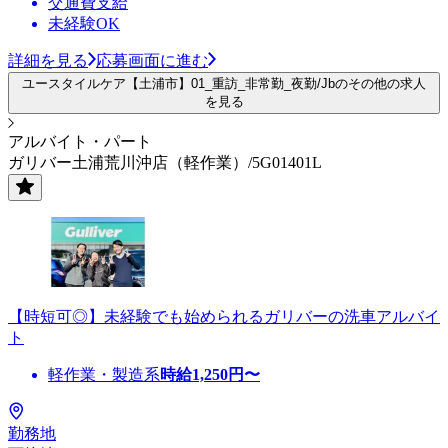
交通費支給
未経験OK
詳細を見る
応募画面に進む
ユースタイルケア【土浦市】01_重訪_非常勤_夜勤/Jbのその他の求人
を見る
アルバイト・パート
ガリバー土浦荒川沖店（軽作業）/5G01401L
【時短可◎】未経験でも始められるガリバーの洗車アルバイ
ト
軽作業・製造系
時給
1,250
円〜
勤務地