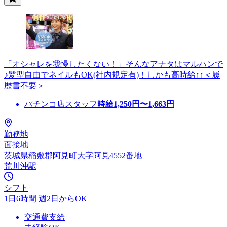
「オシャレを我慢したくない！」そんなアナタはマルハンで
♪髪型自由でネイルもOK(社内規定有)！しかも高時給↑↑＜履
歴書不要＞
パチンコ店スタッフ
時給
1,250
円〜
1,663
円
勤務地
面接地
茨城県稲敷郡阿見町大字阿見4552番地
荒川沖駅
シフト
1日6時間 週2日からOK
交通費支給