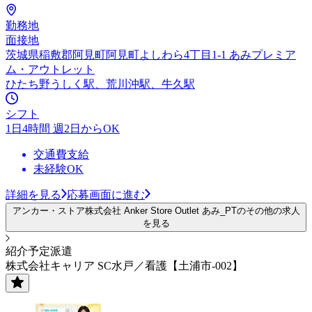
勤務地
面接地
茨城県稲敷郡阿見町阿見町よしわら4丁目1-1 あみプレミア
ム・アウトレット
ひたち野うしく駅、荒川沖駅、牛久駅
シフト
1日4時間 週2日からOK
交通費支給
未経験OK
詳細を見る
応募画面に進む
アンカー・ストア株式会社 Anker Store Outlet あみ_PTのその他の求人
を見る
紹介予定派遣
株式会社キャリア SC水戸／看護【土浦市-002】