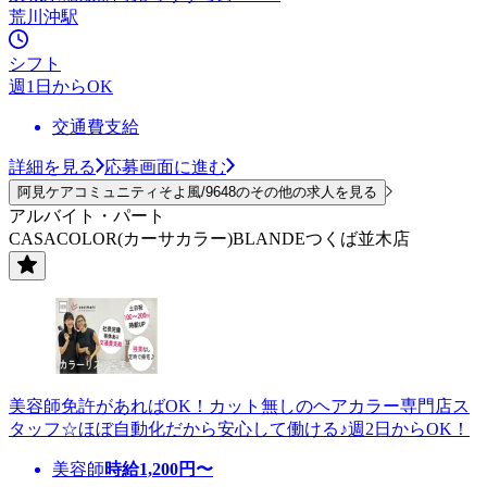
荒川沖駅
シフト
週1日からOK
交通費支給
詳細を見る
応募画面に進む
阿見ケアコミュニティそよ風/9648のその他の求人を見る
アルバイト・パート
CASACOLOR(カーサカラー)BLANDEつくば並木店
美容師免許があればOK！カット無しのヘアカラー専門店ス
タッフ☆ほぼ自動化だから安心して働ける♪週2日からOK！
美容師
時給
1,200
円〜