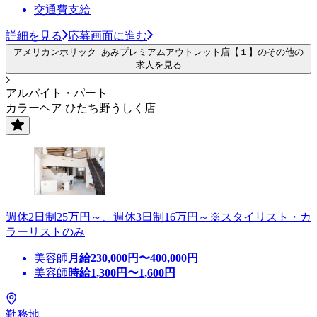
交通費支給
詳細を見る
応募画面に進む
アメリカンホリック_あみプレミアムアウトレット店【１】のその他の
求人を見る
アルバイト・パート
カラーヘア ひたち野うしく店
週休2日制25万円～、週休3日制16万円～※スタイリスト・カ
ラーリストのみ
美容師
月給
230,000
円〜
400,000
円
美容師
時給
1,300
円〜
1,600
円
勤務地