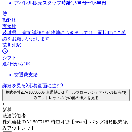
アパレル販売スタッフ
時給
1,500
円〜
1,600
円
勤務地
面接地
茨城県土浦市 詳細な勤務地につきましては、面接時にご確
認をお願いいたします
荒川沖駅
シフト
週4日からOK
交通費支給
詳細を見る
応募画面に進む
株式会社iDA/15096505 車通勤OK!「ラルフローレン」アパレル販売/あ
みアウトレットのその他の求人を見る
新着
派遣労働者
株式会社iDA/15077183 時短可◎【russet】バッグ雑貨販売/あ
みアウトレット