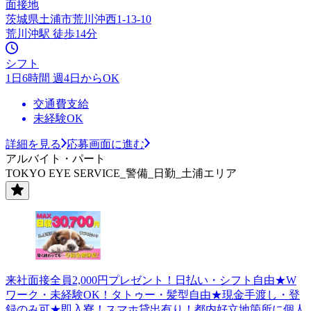
面接地
茨城県土浦市荒川沖西1-13-10
荒川沖駅 徒歩14分
シフト
1日6時間 週4日からOK
交通費支給
未経験OK
詳細を見る
応募画面に進む
アルバイト・パート
TOKYO EYE SERVICE_警備_日勤_土浦エリア
来社面接全員2,000円プレゼント！日払い・シフト自由★W
ワーク・未経験OK！タトゥー・髪型自由★現金手渡し・登
録のみ可★即入寮！スマホ貸出有り！都内好立地箇所に個人