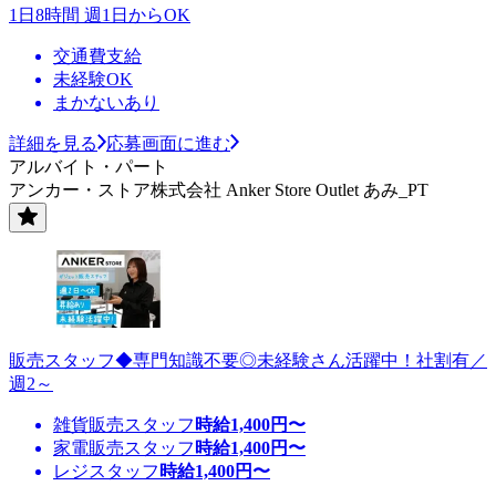
1日8時間 週1日からOK
交通費支給
未経験OK
まかないあり
詳細を見る
応募画面に進む
アルバイト・パート
アンカー・ストア株式会社 Anker Store Outlet あみ_PT
販売スタッフ◆専門知識不要◎未経験さん活躍中！社割有／
週2～
雑貨販売スタッフ
時給
1,400
円〜
家電販売スタッフ
時給
1,400
円〜
レジスタッフ
時給
1,400
円〜