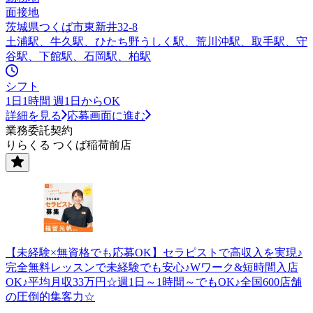
面接地
茨城県つくば市東新井32-8
土浦駅、牛久駅、ひたち野うしく駅、荒川沖駅、取手駅、守
谷駅、下館駅、石岡駅、柏駅
シフト
1日1時間 週1日からOK
詳細を見る
応募画面に進む
業務委託契約
りらくる つくば稲荷前店
【未経験×無資格でも応募OK】セラピストで高収入を実現♪
完全無料レッスンで未経験でも安心♪Wワーク&短時間入店
OK♪平均月収33万円☆週1日～1時間～でもOK♪全国600店舗
の圧倒的集客力☆