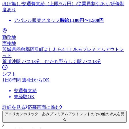
ほぼ無し/交通費支給（上限/5万円）/従業員割引あり/研修制
度あり
アパレル販売スタッフ
時給
1,100
円〜
1,500
円
勤務地
面接地
茨城県稲敷郡阿見町よしわら4-1-1 あみプレミアムアウトレ
ット
荒川沖駅 バス18分、ひたち野うしく駅 バス18分
シフト
1日8時間 週4日からOK
交通費支給
未経験OK
詳細を見る
応募画面に進む
アメリカンホリック あみプレミアムアウトレットのその他の求人を見
る