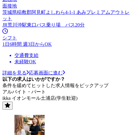
面接地
茨城県稲敷郡阿見町よしわら4-1-1 あみプレミアムアウトレ
ット
JR荒川沖駅東口バス乗り場 バス20分
シフト
1日6時間 週3日からOK
交通費支給
未経験OK
詳細を見る
応募画面に進む
以下の求人はいかがですか？
条件を緩めてヒットした求人情報をピックアップ
アルバイト・パート
ikka イオンモール土浦店(学生歓迎)