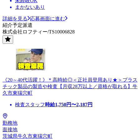
未経験OK
まかないあり
詳細を見る
応募画面に進む
紹介予定派遣
株式会社ロフティー/TS10006828
《20～40代活躍！》＊高時給◎＜正社員登用あり★＞プラス
チック製品の製造や検査【月収28万以上／資格が取れる】牛
久市東猯穴町
検査スタッフ
時給
1,750
円〜
2,187
円
勤務地
面接地
茨城県牛久市東猯穴町