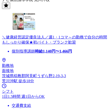
＼健康経営認定優良法人／週1・1コマ～の勤務で自分の時間
もしっかり確保★初バイト・ブランク歓迎
個別指導講師
時給
1,140
円〜
1,466
円
勤務地
面接地
茨城県稲敷郡阿見町うずら野2-19-3-3
荒川沖駅 徒歩18分
シフト
1日1.5時間 週1日からOK
交通費支給