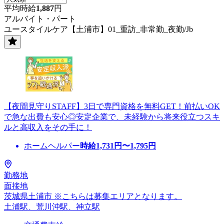
平均時給
1,887
円
アルバイト・パート
ユースタイルケア【土浦市】01_重訪_非常勤_夜勤/Jb
【夜間見守りSTAFF】3日で専門資格を無料GET！前払いOK
で急な出費も安心◎安定企業で、未経験から将来役立つスキ
ルと高収入をその手に！
ホームヘルパー
時給
1,731
円〜
1,795
円
勤務地
面接地
茨城県土浦市 ※こちらは募集エリアとなります。
土浦駅、荒川沖駅、神立駅