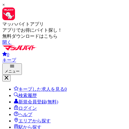
×
マッハバイトアプリ
アプリでお得にバイト探し！
無料ダウンロードはこちら
開く
0
キープ
メニュー
キープした求人を見る
0
検索履歴
新規会員登録(無料)
ログイン
ヘルプ
エリアから探す
駅から探す