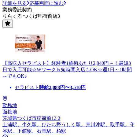
詳細を見る
応募画面に進む
業務委託契約
りらくる つくば稲荷前店3
【高収入セラピスト】経験者1施術あたり2,840円～！最短3
日で入店可能☆Wワーク＆短時間入店もOK☆週1日～1時間
～でもOK♪
セラピスト
時給
2,088
円〜
3,510
円
勤務地
面接地
茨城県つくば市稲荷前12-2
土浦駅、牛久駅、ひたち野うしく駅、荒川沖駅、取手駅、守
谷駅、下館駅、石岡駅、柏駅