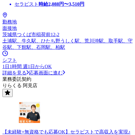
セラピスト
時給
2,088
円〜
3,510
円
勤務地
面接地
茨城県つくば市稲荷前12-2
土浦駅、牛久駅、ひたち野うしく駅、荒川沖駅、取手駅、守
谷駅、下館駅、石岡駅、柏駅
シフト
1日1時間 週1日からOK
詳細を見る
応募画面に進む
業務委託契約
りらくる 阿見店
【未経験×無資格でも応募OK】セラピストで高収入を実現♪