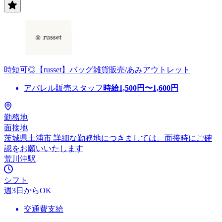
時短可◎【russet】バッグ雑貨販売/あみアウトレット
アパレル販売スタッフ
時給
1,500
円〜
1,600
円
勤務地
面接地
茨城県土浦市 詳細な勤務地につきましては、面接時にご確
認をお願いいたします
荒川沖駅
シフト
週3日からOK
交通費支給