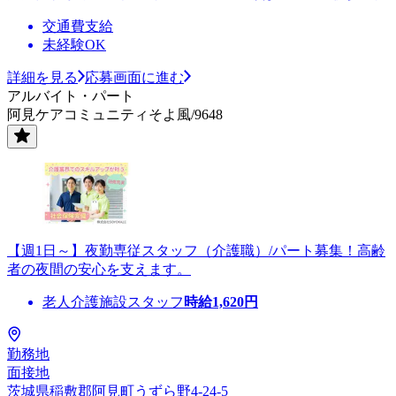
交通費支給
未経験OK
詳細を見る
応募画面に進む
アルバイト・パート
阿見ケアコミュニティそよ風/9648
【週1日～】夜勤専従スタッフ（介護職）/パート募集！高齢
者の夜間の安心を支えます。
老人介護施設スタッフ
時給
1,620
円
勤務地
面接地
茨城県稲敷郡阿見町うずら野4-24-5