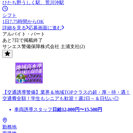
ひたち野うしく駅、荒川沖駅
シフト
1日7.75時間からOK
詳細を見る
応募画面に進む
アルバイト・パート
あと7日で掲載終了
サンエス警備保障株式会社 土浦支社(2)
【交通誘導警備】業界＆地域TOPクラスの超・厚・待・遇！
交通費全額！学生もシニアも歓迎！週2日～＆日払い◎
車両誘導スタッフ
日給
12,000
円〜
15,500
円
勤務地