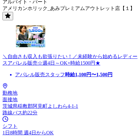
アルバイト・パート
アメリカンホリック_あみプレミアムアウトレット店【１】
＼自由さも収入も欲張りたい！／未経験から始めるレディー
スアパレル販売☆週4日～OK×時給1500円★
アパレル販売スタッフ
時給
1,100
円〜
1,500
円
勤務地
面接地
茨城県稲敷郡阿見町よしわら4-1-1
路線バス約22分
シフト
1日8時間 週4日からOK