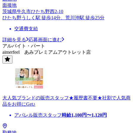
面接地
茨城県牛久市ひたち野西2-10
ひたち野うしく駅 徒歩14分、荒川沖駅 徒歩25分
交通費支給
詳細を見る
応募画面に進む
アルバイト・パート
aimerfeel あみプレミアムアウトレット店
大人気ブランドの販売スタッフ★履歴書不要★社割で人気商
品をお得にGet♪
アパレル販売スタッフ
時給
1,100
円〜
1,120
円
勤務地