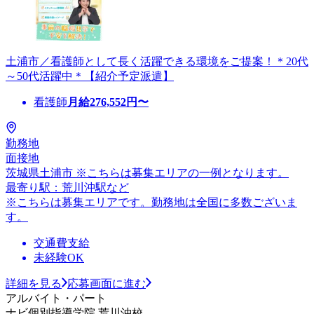
土浦市／看護師として長く活躍できる環境をご提案！＊20代
～50代活躍中＊【紹介予定派遣】
看護師
月給
276,552
円〜
勤務地
面接地
茨城県土浦市 ※こちらは募集エリアの一例となります。
最寄り駅：荒川沖駅など
※こちらは募集エリアです。勤務地は全国に多数ございま
す。
交通費支給
未経験OK
詳細を見る
応募画面に進む
アルバイト・パート
ナビ個別指導学院 荒川沖校