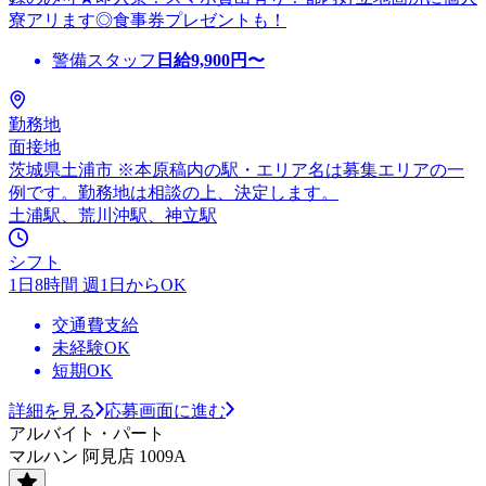
寮アリます◎食事券プレゼントも！
警備スタッフ
日給
9,900
円〜
勤務地
面接地
茨城県土浦市 ※本原稿内の駅・エリア名は募集エリアの一
例です。勤務地は相談の上、決定します。
土浦駅、荒川沖駅、神立駅
シフト
1日8時間 週1日からOK
交通費支給
未経験OK
短期OK
詳細を見る
応募画面に進む
アルバイト・パート
マルハン 阿見店 1009A