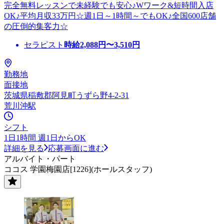
完全無料レッスンで未経験でも安心♪Wワーク&短時間入店
OK♪平均月収33万円☆週1日～1時間～でもOK♪全国600店舗
の圧倒的集客力☆
セラピスト
時給
2,088
円〜
3,510
円
勤務地
面接地
茨城県稲敷郡阿見町うずら野4-2-31
荒川沖駅
シフト
1日1時間 週1日からOK
詳細を見る
応募画面に進む
アルバイト・パート
ココス 学園梅園店[1226](ホールスタッフ)