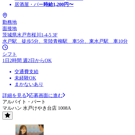
居酒屋・バー
時給
1,200
円〜
勤務地
面接地
茨城県水戸市桜川1-4-5 3F
水戸駅 徒歩5分、常陸青柳駅 車5分、東水戸駅 車10分
シフト
1日2時間 週2日からOK
交通費支給
未経験OK
まかないあり
詳細を見る
応募画面に進む
アルバイト・パート
マルハン 水戸けやき台店 1008A