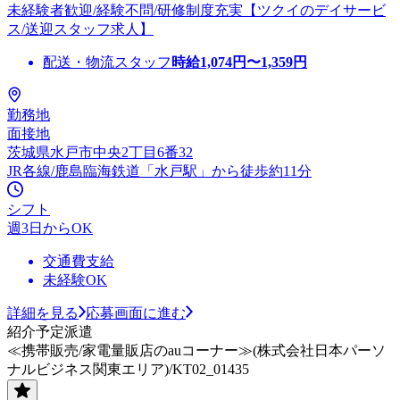
未経験者歓迎/経験不問/研修制度充実【ツクイのデイサービ
ス/送迎スタッフ求人】
配送・物流スタッフ
時給
1,074
円〜
1,359
円
勤務地
面接地
茨城県水戸市中央2丁目6番32
JR各線/鹿島臨海鉄道「水戸駅」から徒歩約11分
シフト
週3日からOK
交通費支給
未経験OK
詳細を見る
応募画面に進む
紹介予定派遣
≪携帯販売/家電量販店のauコーナー≫(株式会社日本パーソ
ナルビジネス関東エリア)/KT02_01435