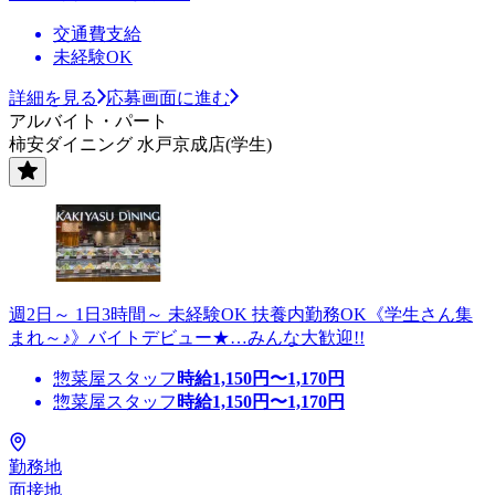
交通費支給
未経験OK
詳細を見る
応募画面に進む
アルバイト・パート
柿安ダイニング 水戸京成店(学生)
週2日～ 1日3時間～ 未経験OK 扶養内勤務OK《学生さん集
まれ～♪》バイトデビュー★…みんな大歓迎!!
惣菜屋スタッフ
時給
1,150
円〜
1,170
円
惣菜屋スタッフ
時給
1,150
円〜
1,170
円
勤務地
面接地