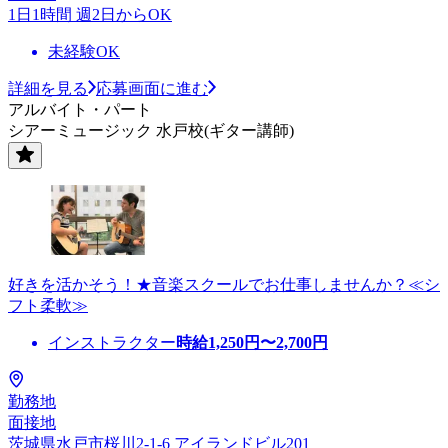
1日1時間 週2日からOK
未経験OK
詳細を見る
応募画面に進む
アルバイト・パート
シアーミュージック 水戸校(ギター講師)
好きを活かそう！★音楽スクールでお仕事しませんか？≪シ
フト柔軟≫
インストラクター
時給
1,250
円〜
2,700
円
勤務地
面接地
茨城県水戸市桜川2-1-6 アイランドビル201