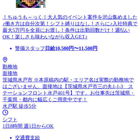
！ちゅうも～っく！大人気のイベント案件を沢山集めました
♪働き方は自分次第！シフト縛りはなし！さらに♪入社特典で
最大5万円を全員にお渡し！条件は出勤回数だけ！週払い
OK！楽しさも味わいながら収入GET♪
警備スタッフ
日給
10,500
円〜
11,500
円
勤務地
面接地
茨城県水戸市 ※本原稿内の駅・エリア名は実際の勤務地で
はございません。面接地は【茨城県水戸市三の丸1-1-3 ス
テーションフロント水戸401号】です。お仕事先は茨城県・
千葉県・都内に幅広くご用意中です！
水戸駅 徒歩5分
シフト
1日8時間 週1日からOK
交通費支給