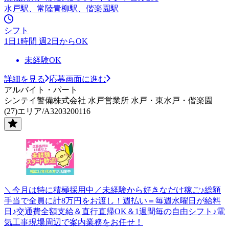
水戸駅、常陸青柳駅、偕楽園駅
シフト
1日1時間 週2日からOK
未経験OK
詳細を見る
応募画面に進む
アルバイト・パート
シンテイ警備株式会社 水戸営業所 水戸・東水戸・偕楽園
(27)エリア/A3203200116
＼今月は特に積極採用中／未経験から好きなだけ稼ご♪総額
手当で全員に計8万円をお渡し！週払い＝毎週水曜日が給料
日♪交通費全額支給＆直行直帰OK＆1週間毎の自由シフト♪電
気工事現場周辺で案内業務をお任せ！