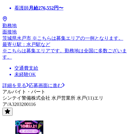
看護師
月給
276,552
円〜
勤務地
面接地
茨城県水戸市 ※こちらは募集エリアの一例となります。
最寄り駅：水戸駅など
※こちらは募集エリアです。勤務地は全国に多数ございま
す。
交通費支給
未経験OK
詳細を見る
応募画面に進む
アルバイト・パート
シンテイ警備株式会社 水戸営業所 水戸(11)エリ
ア/A3203200116