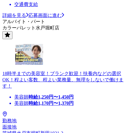
交通費支給
詳細を見る
応募画面に進む
アルバイト・パート
カラーパレット水戸堀町店
18時半までの美容室！ブランク歓迎！扶養内などの選択
OK！程よい客数、程よい業務量、無理をしないで働けま
す！
美容師
時給
1,250
円〜
1,450
円
美容師
時給
1,170
円〜
1,370
円
勤務地
面接地