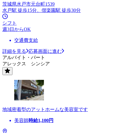
茨城県水戸市元台町1539
水戸駅 徒歩15分、偕楽園駅 徒歩30分
シフト
週3日からOK
交通費支給
詳細を見る
応募画面に進む
アルバイト・パート
アレックス シンシア
地域密着型のアットホームな美容室です
美容師
時給
1,100
円