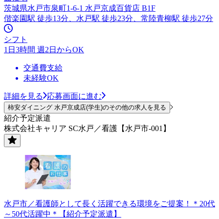
茨城県水戸市泉町1-6-1 水戸京成百貨店 B1F
偕楽園駅 徒歩13分、水戸駅 徒歩23分、常陸青柳駅 徒歩27分
シフト
1日3時間 週2日からOK
交通費支給
未経験OK
詳細を見る
応募画面に進む
柿安ダイニング 水戸京成店(学生)のその他の求人を見る
紹介予定派遣
株式会社キャリア SC水戸／看護【水戸市-001】
水戸市／看護師として長く活躍できる環境をご提案！＊20代
～50代活躍中＊【紹介予定派遣】