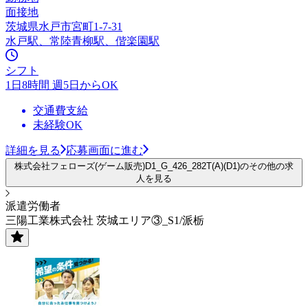
面接地
茨城県水戸市宮町1-7-31
水戸駅、常陸青柳駅、偕楽園駅
シフト
1日8時間 週5日からOK
交通費支給
未経験OK
詳細を見る
応募画面に進む
株式会社フェローズ(ゲーム販売)D1_G_426_282T(A)(D1)のその他の求
人を見る
派遣労働者
三陽工業株式会社 茨城エリア③_S1/派栃