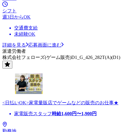
シフト
週3日からOK
交通費支給
未経験OK
詳細を見る
応募画面に進む
派遣労働者
株式会社フェローズ(ゲーム販売)D1_G_426_282T(A)(D1)
<日払いOK>家電量販店でゲームなどの販売のお仕事★
家電販売スタッフ
時給
1,600
円〜
1,900
円
勤務地