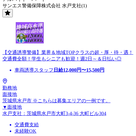
サンエス警備保障株式会社 水戸支社(1)
【交通誘導警備】業界＆地域TOPクラスの超・厚・待・遇！
交通費全額！学生もシニアも歓迎！週2日～＆日払い◎
車両誘導スタッフ
日給
12,000
円〜
15,500
円
勤務地
面接地
茨城県水戸市 ※こちらは募集エリアの一例です。
▼面接地
水戸支社：茨城県水戸市大町3-4-36 大町ビル304
交通費支給
未経験OK