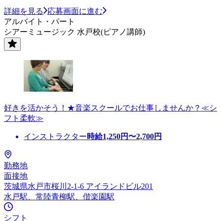
詳細を見る
応募画面に進む
アルバイト・パート
シアーミュージック 水戸校(ピアノ講師)
好きを活かそう！★音楽スクールでお仕事しませんか？≪シ
フト柔軟≫
インストラクター
時給
1,250
円〜
2,700
円
勤務地
面接地
茨城県水戸市桜川2-1-6 アイランドビル201
水戸駅、常陸青柳駅、偕楽園駅
シフト