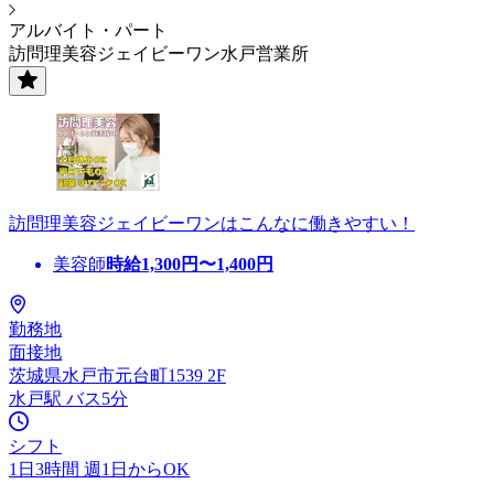
アルバイト・パート
訪問理美容ジェイビーワン水戸営業所
訪問理美容ジェイビーワンはこんなに働きやすい！
美容師
時給
1,300
円〜
1,400
円
勤務地
面接地
茨城県水戸市元台町1539 2F
水戸駅 バス5分
シフト
1日3時間 週1日からOK