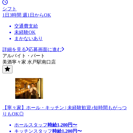
シフト
1日3時間 週1日からOK
交通費支給
未経験OK
まかないあり
詳細を見る
応募画面に進む
アルバイト・パート
美酒寧々家 水戸駅南口店
【寧々家】ホール・キッチン | 未経験歓迎♪短時間もがっつ
りもOK◎
ホールスタッフ
時給
1,200
円〜
キッチンスタッフ
時給
1,200
円〜