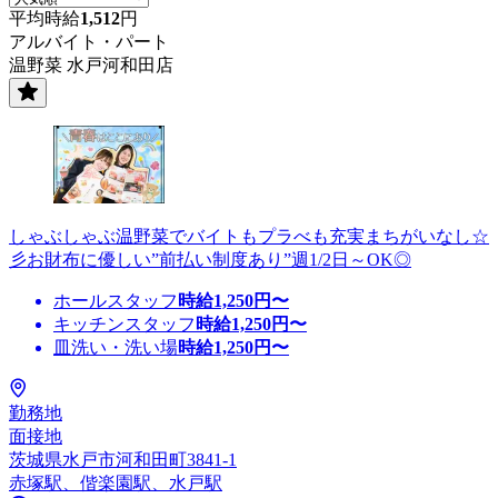
平均時給
1,512
円
アルバイト・パート
温野菜 水戸河和田店
しゃぶしゃぶ温野菜でバイトもプラべも充実まちがいなし☆
彡お財布に優しい”前払い制度あり”週1/2日～OK◎
ホールスタッフ
時給
1,250
円〜
キッチンスタッフ
時給
1,250
円〜
皿洗い・洗い場
時給
1,250
円〜
勤務地
面接地
茨城県水戸市河和田町3841-1
赤塚駅、偕楽園駅、水戸駅