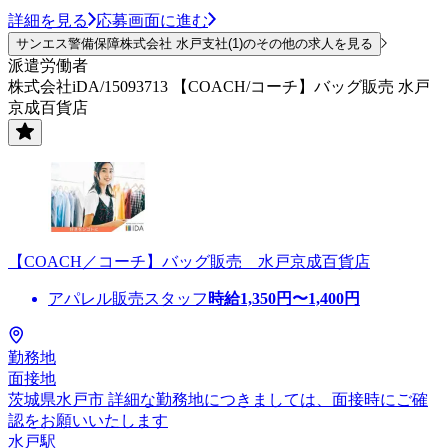
詳細を見る
応募画面に進む
サンエス警備保障株式会社 水戸支社(1)のその他の求人を見る
派遣労働者
株式会社iDA/15093713 【COACH/コーチ】バッグ販売 水戸
京成百貨店
【COACH／コーチ】バッグ販売 水戸京成百貨店
アパレル販売スタッフ
時給
1,350
円〜
1,400
円
勤務地
面接地
茨城県水戸市 詳細な勤務地につきましては、面接時にご確
認をお願いいたします
水戸駅