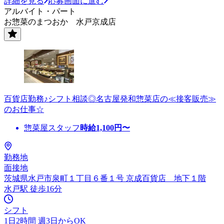
詳細を見る
応募画面に進む
アルバイト・パート
お惣菜のまつおか 水戸京成店
百貨店勤務♪シフト相談◎名古屋発和惣菜店の≪接客販売≫
のお仕事☆
惣菜屋スタッフ
時給
1,100
円〜
勤務地
面接地
茨城県水戸市泉町１丁目６番１号 京成百貨店 地下１階
水戸駅 徒歩16分
シフト
1日2時間 週3日からOK