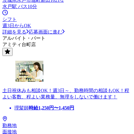
茨城県水戸市堀町新田1021-2
水戸駅 バス10分
シフト
週3日からOK
詳細を見る
応募画面に進む
アルバイト・パート
アミティ台町店
土日祝休みも相談OK！週3日～、勤務時間の相談もOK！程
よい客数、程よい業務量、無理をしないで働けます！
理髪師
時給
1,250
円〜
1,450
円
勤務地
面接地