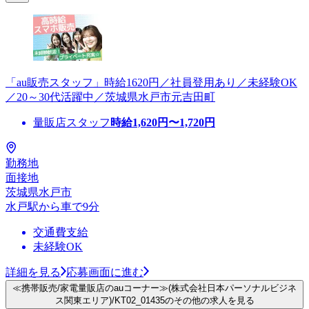
「au販売スタッフ」時給1620円／社員登用あり／未経験OK
／20～30代活躍中／茨城県水戸市元吉田町
量販店スタッフ
時給
1,620
円〜
1,720
円
勤務地
面接地
茨城県水戸市
水戸駅から車で9分
交通費支給
未経験OK
詳細を見る
応募画面に進む
≪携帯販売/家電量販店のauコーナー≫(株式会社日本パーソナルビジネ
ス関東エリア)/KT02_01435のその他の求人を見る