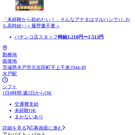
「未経験から始めたい！」そんなアナタはマルハンで♪しか
も高時給↑↑＜履歴書不要＞
パチンコ店スタッフ
時給
1,210
円〜
1,513
円
勤務地
面接地
茨城県水戸市元吉田町字上千束1944-49
水戸駅
シフト
1日6時間 週2日からOK
交通費支給
未経験OK
まかないあり
詳細を見る
応募画面に進む
アルバイト・パート