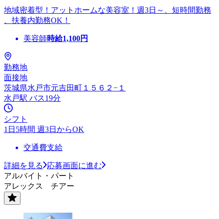
地域密着型！アットホームな美容室！週3日～、短時間勤務
、扶養内勤務OK！
美容師
時給
1,100
円
勤務地
面接地
茨城県水戸市元吉田町１５６２−１
水戸駅 バス19分
シフト
1日5時間 週3日からOK
交通費支給
詳細を見る
応募画面に進む
アルバイト・パート
アレックス チアー