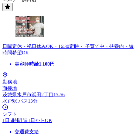
日曜定休・祝日休みOK・16:30定時・ 子育て中・扶養内・短
時間希望OK
美容師
時給
1,100
円
勤務地
面接地
茨城県水戸市浜田2丁目15-56
水戸駅 バス13分
シフト
1日5時間 週1日からOK
交通費支給