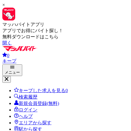
×
マッハバイトアプリ
アプリでお得にバイト探し！
無料ダウンロードはこちら
開く
0
キープ
メニュー
キープした求人を見る
0
検索履歴
新規会員登録(無料)
ログイン
ヘルプ
エリアから探す
駅から探す