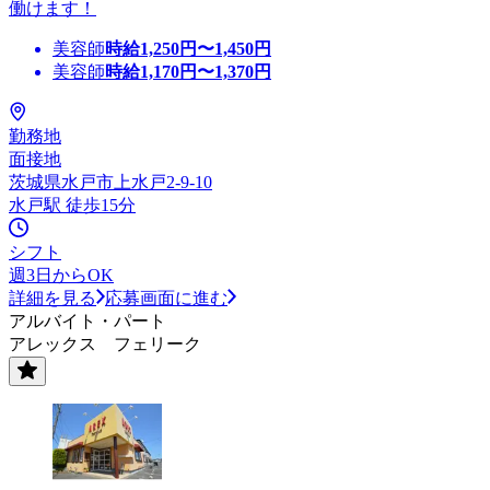
働けます！
美容師
時給
1,250
円〜
1,450
円
美容師
時給
1,170
円〜
1,370
円
勤務地
面接地
茨城県水戸市上水戸2-9-10
水戸駅 徒歩15分
シフト
週3日からOK
詳細を見る
応募画面に進む
アルバイト・パート
アレックス フェリーク