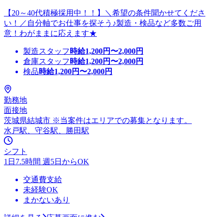
【20～40代積極採用中！！】＼希望の条件聞かせてくださ
い！／自分軸でお仕事を探そう♪製造・検品など多数ご用
意！わがままに応えます★
製造スタッフ
時給
1,200
円〜
2,000
円
倉庫スタッフ
時給
1,200
円〜
2,000
円
検品
時給
1,200
円〜
2,000
円
勤務地
面接地
茨城県結城市 ※当案件はエリアでの募集となります。
水戸駅、守谷駅、勝田駅
シフト
1日7.5時間 週5日からOK
交通費支給
未経験OK
まかないあり