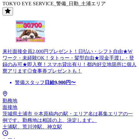
TOKYO EYE SERVICE_警備_日勤_土浦エリア
来社面接全員2,000円プレゼント！日払い・シフト自由★W
ワーク・未経験OK！タトゥー・髪型自由★現金手渡し・登
録のみ可★即入寮！スマホ貸出有り！都内好立地箇所に個人
寮アリます◎食事券プレゼントも！
警備スタッフ
日給
9,900
円〜
勤務地
面接地
茨城県土浦市 ※本原稿内の駅・エリア名は募集エリアの一
例です。勤務地は相談の上、決定します。
土浦駅、荒川沖駅、神立駅