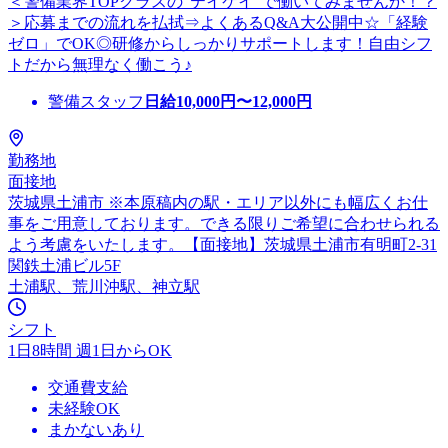
＜警備業界TOPクラスの”テイケイ”で働いてみませんか！？
＞応募までの流れを払拭⇒よくあるQ&A大公開中☆「経験
ゼロ」でOK◎研修からしっかりサポートします！自由シフ
トだから無理なく働こう♪
警備スタッフ
日給
10,000
円〜
12,000
円
勤務地
面接地
茨城県土浦市 ※本原稿内の駅・エリア以外にも幅広くお仕
事をご用意しております。できる限りご希望に合わせられる
よう考慮をいたします。【面接地】茨城県土浦市有明町2-31
関鉄土浦ビル5F
土浦駅、荒川沖駅、神立駅
シフト
1日8時間 週1日からOK
交通費支給
未経験OK
まかないあり