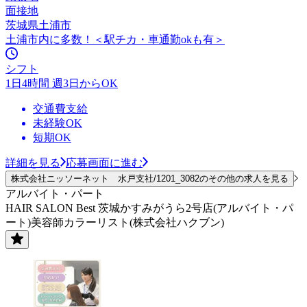
面接地
茨城県土浦市
土浦市内に多数！＜駅チカ・車通勤okも有＞
シフト
1日4時間 週3日からOK
交通費支給
未経験OK
短期OK
詳細を見る
応募画面に進む
株式会社ニッソーネット 水戸支社/1201_3082のその他の求人を見る
アルバイト・パート
HAIR SALON Best 茨城かすみがうら2号店(アルバイト・パ
ート)美容師カラーリスト(株式会社ハクブン)