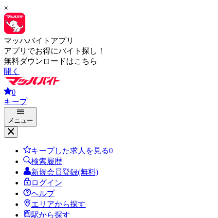
×
マッハバイトアプリ
アプリでお得にバイト探し！
無料ダウンロードはこちら
開く
0
キープ
メニュー
キープした求人を見る
0
検索履歴
新規会員登録(無料)
ログイン
ヘルプ
エリアから探す
駅から探す