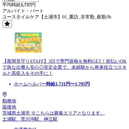
平均時給
1,737
円
アルバイト・パート
ユースタイルケア【土浦市】01_重訪_非常勤_夜勤/Jb
【夜間見守りSTAFF】3日で専門資格を無料GET！前払いOK
で急な出費も安心◎安定企業で、未経験から将来役立つスキ
ルと高収入をその手に！
ホームヘルパー
時給
1,731
円〜
1,795
円
勤務地
面接地
茨城県土浦市 ※こちらは募集エリアとなります。
土浦駅、荒川沖駅、神立駅