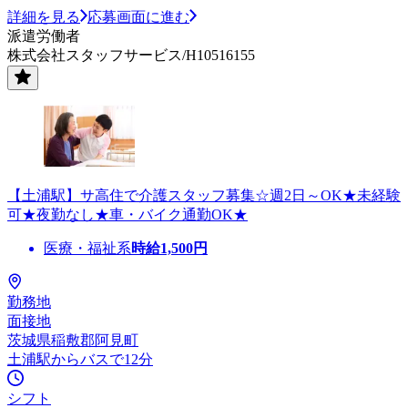
詳細を見る
応募画面に進む
派遣労働者
株式会社スタッフサービス/H10516155
【土浦駅】サ高住で介護スタッフ募集☆週2日～OK★未経験
可★夜勤なし★車・バイク通勤OK★
医療・福祉系
時給
1,500
円
勤務地
面接地
茨城県稲敷郡阿見町
土浦駅からバスで12分
シフト