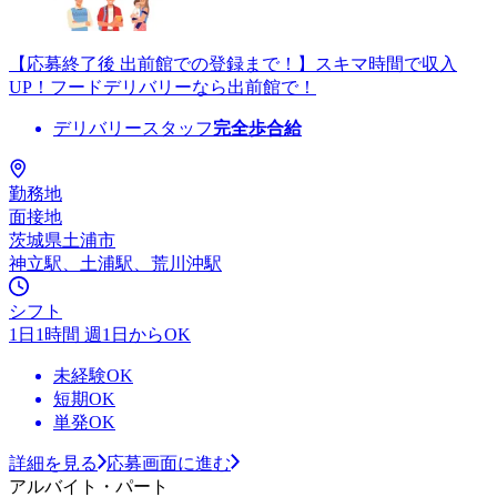
【応募終了後 出前館での登録まで！】スキマ時間で収入
UP！フードデリバリーなら出前館で！
デリバリースタッフ
完全歩合給
勤務地
面接地
茨城県土浦市
神立駅、土浦駅、荒川沖駅
シフト
1日1時間 週1日からOK
未経験OK
短期OK
単発OK
詳細を見る
応募画面に進む
アルバイト・パート