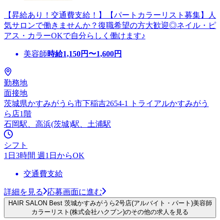
【昇給あり！交通費支給！】【パートカラーリスト募集】人
気サロンで働きませんか？復職希望の方大歓迎◎ネイル・ピ
アス・カラーOKで自分らしく働けます♪
美容師
時給
1,150
円〜
1,600
円
勤務地
面接地
茨城県かすみがうら市下稲吉2654-1 トライアルかすみがう
ら店1階
石岡駅、高浜(茨城)駅、土浦駅
シフト
1日3時間 週1日からOK
交通費支給
詳細を見る
応募画面に進む
HAIR SALON Best 茨城かすみがうら2号店(アルバイト・パート)美容師
カラーリスト(株式会社ハクブン)のその他の求人を見る