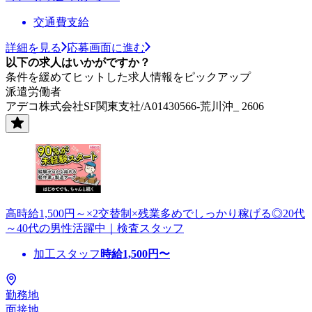
交通費支給
詳細を見る
応募画面に進む
以下の求人はいかがですか？
条件を緩めてヒットした求人情報をピックアップ
派遣労働者
アデコ株式会社SF関東支社/A01430566-荒川沖_ 2606
高時給1,500円～×2交替制×残業多めでしっかり稼げる◎20代
～40代の男性活躍中｜検査スタッフ
加工スタッフ
時給
1,500
円〜
勤務地
面接地