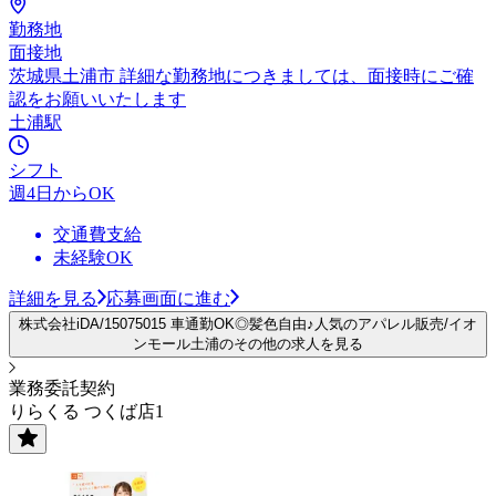
勤務地
面接地
茨城県土浦市 詳細な勤務地につきましては、面接時にご確
認をお願いいたします
土浦駅
シフト
週4日からOK
交通費支給
未経験OK
詳細を見る
応募画面に進む
株式会社iDA/15075015 車通勤OK◎髪色自由♪人気のアパレル販売/イオ
ンモール土浦のその他の求人を見る
業務委託契約
りらくる つくば店1