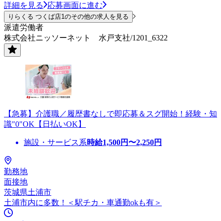
詳細を見る
応募画面に進む
りらくる つくば店1のその他の求人を見る
派遣労働者
株式会社ニッソーネット 水戸支社/1201_6322
【急募】介護職／履歴書なしで即応募＆スグ開始！経験・知
識"0"OK【日払いOK】
施設・サービス系
時給
1,500
円〜
2,250
円
勤務地
面接地
茨城県土浦市
土浦市内に多数！＜駅チカ・車通勤okも有＞