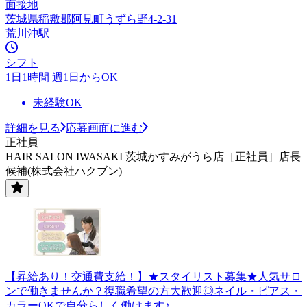
面接地
茨城県稲敷郡阿見町うずら野4-2-31
荒川沖駅
シフト
1日1時間 週1日からOK
未経験OK
詳細を見る
応募画面に進む
正社員
HAIR SALON IWASAKI 茨城かすみがうら店［正社員］店長
候補(株式会社ハクブン)
【昇給あり！交通費支給！】★スタイリスト募集★人気サロ
ンで働きませんか？復職希望の方大歓迎◎ネイル・ピアス・
カラーOKで自分らしく働けます♪