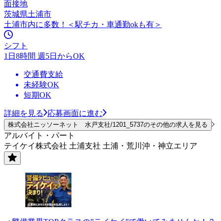
面接地
茨城県土浦市
土浦市内に多数！＜駅チカ・車通勤okも有＞
シフト
1日8時間 週5日からOK
交通費支給
未経験OK
短期OK
詳細を見る
応募画面に進む
株式会社ニッソーネット 水戸支社/1201_5737のその他の求人を見る
アルバイト・パート
テイケイ株式会社 土浦支社 土浦・荒川沖・神立エリア