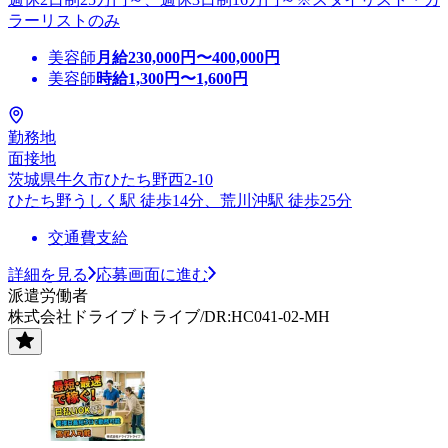
ラーリストのみ
美容師
月給
230,000
円〜
400,000
円
美容師
時給
1,300
円〜
1,600
円
勤務地
面接地
茨城県牛久市ひたち野西2-10
ひたち野うしく駅 徒歩14分、荒川沖駅 徒歩25分
交通費支給
詳細を見る
応募画面に進む
派遣労働者
株式会社ドライブトライブ/DR:HC041-02-MH