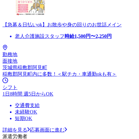
【急募＆日払いok】お散歩や身の回りのお世話メイン
老人介護施設スタッフ
時給
1,500
円〜
2,250
円
勤務地
面接地
茨城県稲敷郡阿見町
稲敷郡阿見町内に多数！＜駅チカ・車通勤okも有＞
シフト
1日8時間 週5日からOK
交通費支給
未経験OK
短期OK
詳細を見る
応募画面に進む
派遣労働者