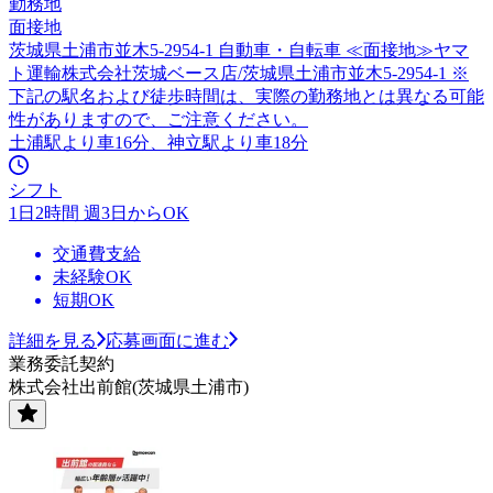
勤務地
面接地
茨城県土浦市並木5-2954-1 自動車・自転車 ≪面接地≫ヤマ
ト運輸株式会社茨城ベース店/茨城県土浦市並木5-2954-1 ※
下記の駅名および徒歩時間は、実際の勤務地とは異なる可能
性がありますので、ご注意ください。
土浦駅より車16分、神立駅より車18分
シフト
1日2時間 週3日からOK
交通費支給
未経験OK
短期OK
詳細を見る
応募画面に進む
業務委託契約
株式会社出前館(茨城県土浦市)