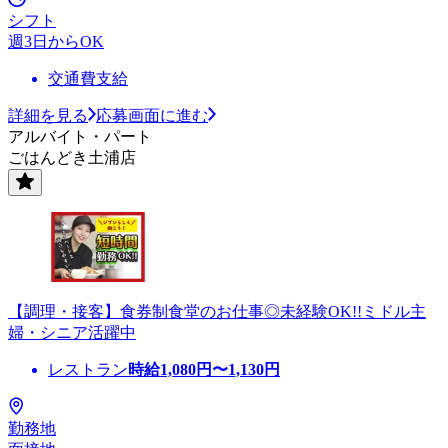
シフト
週3日からOK
交通費支給
詳細を見る
応募画面に進む
アルバイト・パート
ごはんどき土浦店
【調理・接客】食券制食堂のお仕事◎未経験OK!!ミドル主
婦・シニア活躍中
レストラン
時給
1,080
円〜
1,130
円
勤務地