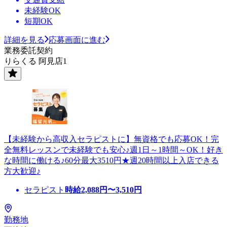
未経験OK
短期OK
詳細を見る
応募画面に進む
業務委託契約
りらくる 阿見店1
【未経験から高収入セラピストに】無資格でも応募OK！完
全無料レッスンで未経験でも安心♪週1日～1時間～OK！好き
な時間に働ける♪60分最大3510円★週20時間以上入店できる
方大歓迎♪
セラピスト
時給
2,088
円〜
3,510
円
勤務地