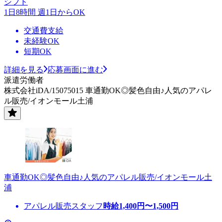
シフト
1日8時間 週1日からOK
交通費支給
未経験OK
短期OK
詳細を見る
応募画面に進む
派遣労働者
株式会社iDA/15075015 車通勤OK◎髪色自由♪人気のアパレ
ル販売/イオンモール土浦
車通勤OK◎髪色自由♪人気のアパレル販売/イオンモール土
浦
アパレル販売スタッフ
時給
1,400
円〜
1,500
円