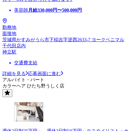
美容師
月給
330,000
円〜
500,000
円
勤務地
面接地
茨城県かすみがうら市下稲吉字逆西2633-7 ヨークベニマル
千代田店内
神立駅
交通費支給
詳細を見る
応募画面に進む
アルバイト・パート
カラーヘア ひたち野うしく店
週休2日制25万円～、週休3日制16万円～※スタイリスト・カ