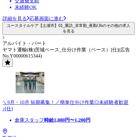
交通費支給
未経験OK
詳細を見る
応募画面に進む
ユースタイルケア【土浦市】01_重訪_非常勤_夜勤/Jbのその他の求人
を見る
アルバイト・パート
ヤマト運輸(株)茨城ベース_仕分け作業（ベース）[仕](広告
No.Y00000615344)
＼9月・10月 短期募集！／簡単仕分け作業◎未経験者歓迎
♪[仕]
倉庫スタッフ
時給
1,080
円〜
1,200
円