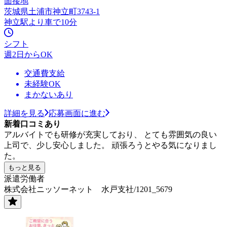
面接地
茨城県土浦市神立町3743-1
神立駅より車で10分
シフト
週2日からOK
交通費支給
未経験OK
まかないあり
詳細を見る
応募画面に進む
新着口コミあり
アルバイトでも研修が充実しており、 とても雰囲気の良い
上司で、少し安心しました。 頑張ろうとやる気になりまし
た。
もっと見る
派遣労働者
株式会社ニッソーネット 水戸支社/1201_5679