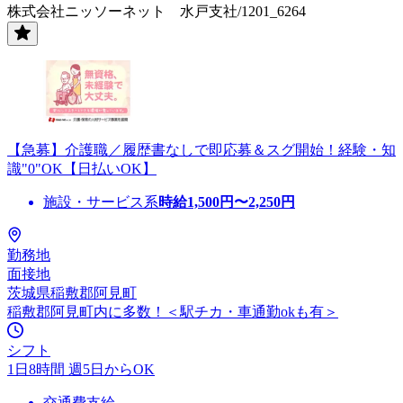
株式会社ニッソーネット 水戸支社/1201_6264
【急募】介護職／履歴書なしで即応募＆スグ開始！経験・知
識"0"OK【日払いOK】
施設・サービス系
時給
1,500
円〜
2,250
円
勤務地
面接地
茨城県稲敷郡阿見町
稲敷郡阿見町内に多数！＜駅チカ・車通勤okも有＞
シフト
1日8時間 週5日からOK
交通費支給