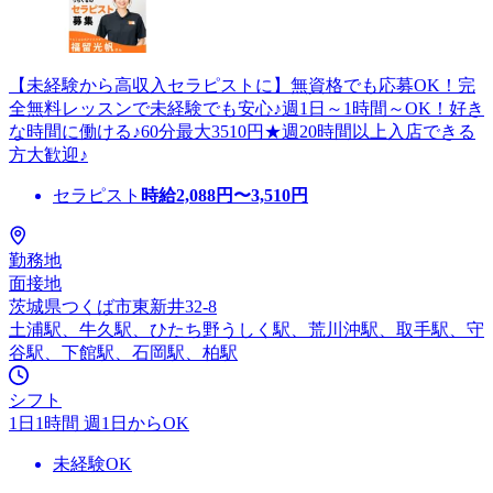
【未経験から高収入セラピストに】無資格でも応募OK！完
全無料レッスンで未経験でも安心♪週1日～1時間～OK！好き
な時間に働ける♪60分最大3510円★週20時間以上入店できる
方大歓迎♪
セラピスト
時給
2,088
円〜
3,510
円
勤務地
面接地
茨城県つくば市東新井32-8
土浦駅、牛久駅、ひたち野うしく駅、荒川沖駅、取手駅、守
谷駅、下館駅、石岡駅、柏駅
シフト
1日1時間 週1日からOK
未経験OK