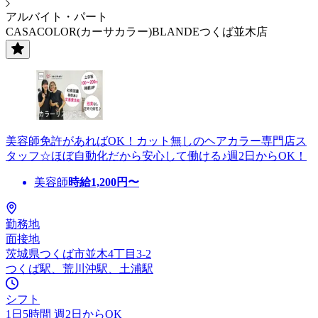
アルバイト・パート
CASACOLOR(カーサカラー)BLANDEつくば並木店
美容師免許があればOK！カット無しのヘアカラー専門店ス
タッフ☆ほぼ自動化だから安心して働ける♪週2日からOK！
美容師
時給
1,200
円〜
勤務地
面接地
茨城県つくば市並木4丁目3-2
つくば駅、荒川沖駅、土浦駅
シフト
1日5時間 週2日からOK