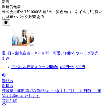
新着
派遣労働者
株式会社iDA/150100035 週3日～髪色自由・ネイル可!可愛い
お財布やバッグ販売 あみ
週3日～髪色自由・ネイル可！可愛いお財布やバッグ販売
あみ
アパレル販売スタッフ
時給
1,400
円〜
1,500
円
勤務地
面接地
茨城県土浦市 詳細な勤務地につきましては、面接時にご確
認をお願いいたします
荒川沖駅