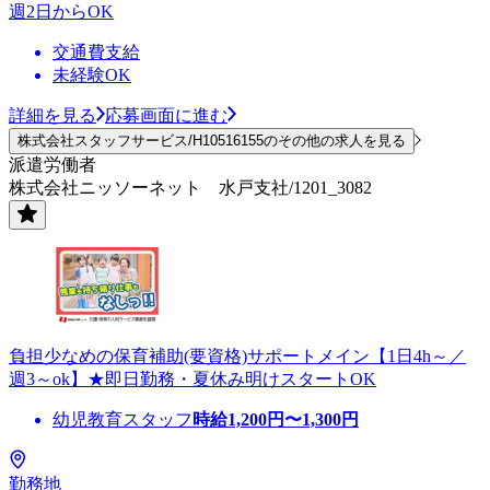
週2日からOK
交通費支給
未経験OK
詳細を見る
応募画面に進む
株式会社スタッフサービス/H10516155のその他の求人を見る
派遣労働者
株式会社ニッソーネット 水戸支社/1201_3082
負担少なめの保育補助(要資格)サポートメイン【1日4h～／
週3～ok】★即日勤務・夏休み明けスタートOK
幼児教育スタッフ
時給
1,200
円〜
1,300
円
勤務地