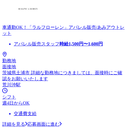
車通勤OK！「ラルフローレン」アパレル販売/あみアウトレ
ット
アパレル販売スタッフ
時給
1,500
円〜
1,600
円
勤務地
面接地
茨城県土浦市 詳細な勤務地につきましては、面接時にご確
認をお願いいたします
荒川沖駅
シフト
週4日からOK
交通費支給
詳細を見る
応募画面に進む