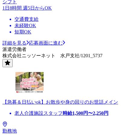
シフト
1日8時間 週5日からOK
交通費支給
未経験OK
短期OK
詳細を見る
応募画面に進む
派遣労働者
株式会社ニッソーネット 水戸支社/1201_5737
【急募＆日払いok】お散歩や身の回りのお世話メイン
老人介護施設スタッフ
時給
1,500
円〜
2,250
円
勤務地