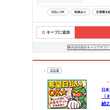
日払いOK
制服あり
交通費支
キープに追加
株式会社綜合キャリアオプション(
正社員
日本
〈
給2