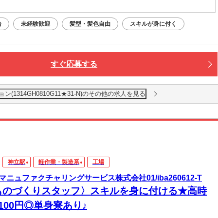
給
未経験歓迎
髪型・髪色自由
スキルが身に付く
すぐ応募する
1314GH0810G11★31-N)のその他の求人を見る
神立駅
軽作業・製造系
工場
マニュファクチャリングサービス株式会社01/iba260612-T
ものづくりスタッフ〉スキルを身に付ける★高時
100円◎単身寮あり♪