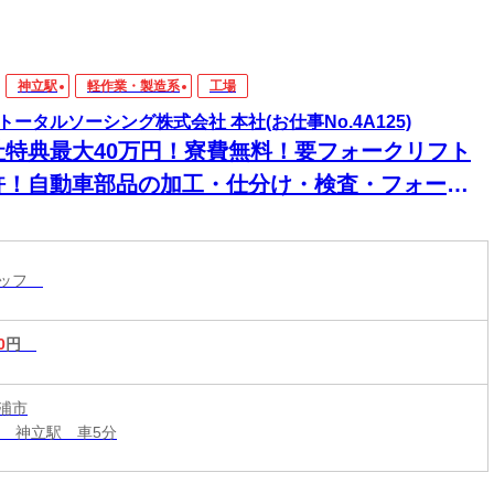
神立駅
軽作業・製造系
工場
トータルソーシング株式会社 本社(お仕事No.4A125)
社特典最大40万円！寮費無料！要フォークリフト
許！自動車部品の加工・仕分け・検査・フォーク
フト作業など
タッフ
0
円
浦市
線 神立駅 車5分