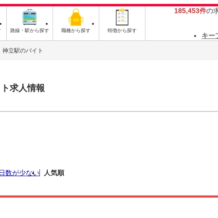
185,453件
の
す
路線・駅から探す
職種から探す
特徴から探す
キー
神立駅のバイト
イト求人情報
日数が少ない
人気順