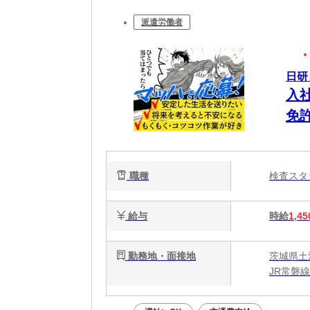
派遣労働者
日研
入
免
リ
職種
検査ス
給与
時給
1,45
勤務地・面接地
茨城県土
JR常磐