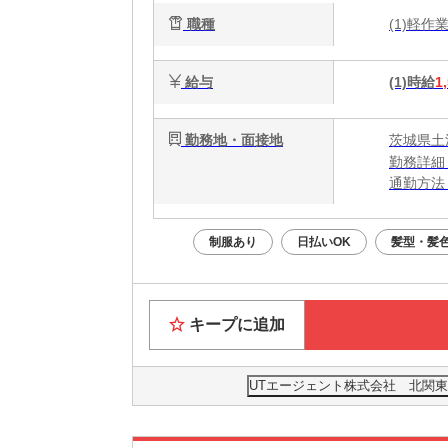
職種
(1)軽
給与
(1)時給
1
勤務地・面接地
茨城県土
勤務詳細
通勤方法
最寄り駅
※構内の
制服あり
日払いOK
髪型・髪
キープに追加
UTエージェント株式会社 北関東