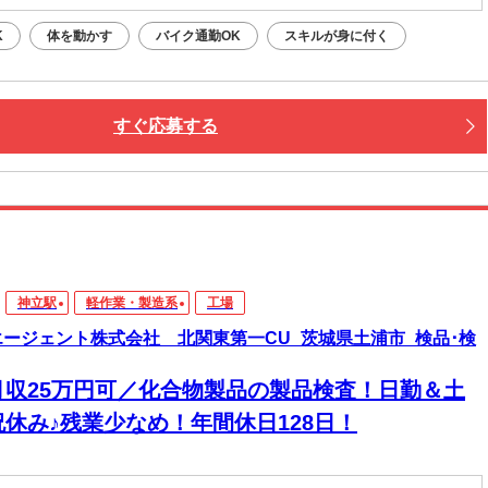
K
体を動かす
バイク通勤OK
スキルが身に付く
すぐ応募する
神立駅
軽作業・製造系
工場
エージェント株式会社 北関東第一CU_茨城県土浦市_検品･検
月収25万円可／化合物製品の製品検査！日勤＆土
祝休み♪残業少なめ！年間休日128日！