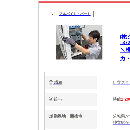
アルバイト・パート
(株
_37
＼
カ
い
中
職種
組立ス
給与
時給
1,20
勤務地・面接地
茨城県か
神立駅か