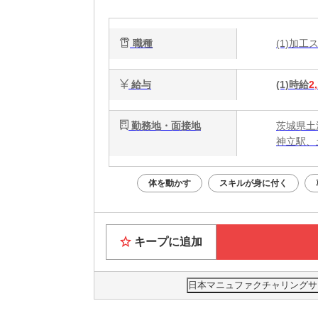
職種
(1)加
給与
(1)時給
2
勤務地・面接地
茨城県土
神立駅、
体を動かす
スキルが身に付く
キープに追加
日本マニュファクチャリングサービ