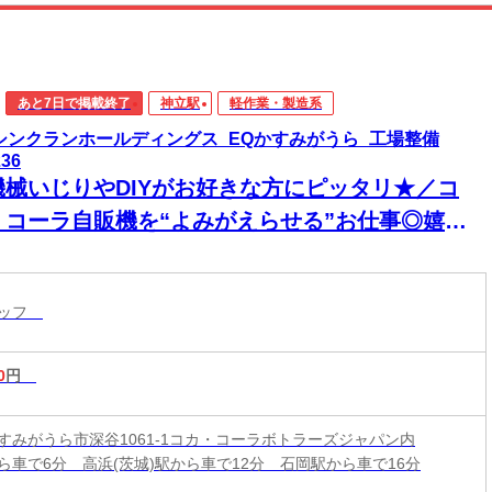
あと7日で掲載終了
神立駅
軽作業・製造系
)シンクランホールディングス_EQかすみがうら_工場整備
236
機械いじりやDIYがお好きな方にピッタリ★／コ
・コーラ自販機を“よみがえらせる”お仕事◎嬉し
土日休み◎整備士や修理工出身スタッフも活躍
！
タッフ
0
円
すみがうら市深谷1061-1コカ・コーラボトラーズジャパン内
ら車で6分 高浜(茨城)駅から車で12分 石岡駅から車で16分