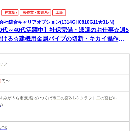
神立駅
軽作業・製造系
工場
会社綜合キャリアオプション(1314GH0810G11★31-N)
20代～40代活躍中】社保完備・派遣のお仕事☆週5
働ける☆建機用金属パイプの切断・キカイ操作・
け/日払いOK
タッフ
0
円〜
すみがうら市(勤務地) つくば市二の宮2-1-3 クラフト二の宮ビル
地)
らOK