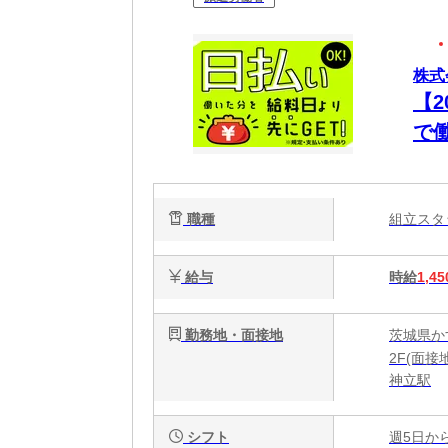
株式
【
で
仕分
職種
組立ス
給与
時給
1,45
勤務地・面接地
茨城県か
2F(面接
神立駅
シフト
週5日か