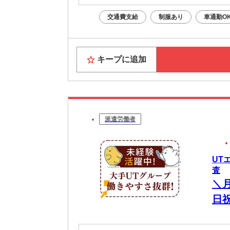
交通費支給
制服あり
車通勤O
キープに追加
派遣労働者
UT
査
＼
日