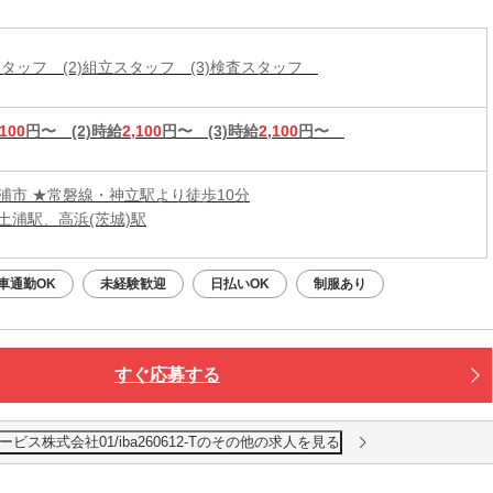
工スタッフ (2)組立スタッフ (3)検査スタッフ
,100
円〜
(2)時給
2,100
円〜
(3)時給
2,100
円〜
浦市 ★常磐線・神立駅より徒歩10分
土浦駅、高浜(茨城)駅
車通勤OK
未経験歓迎
日払いOK
制服あり
すぐ応募する
ス株式会社01/iba260612-Tのその他の求人を見る