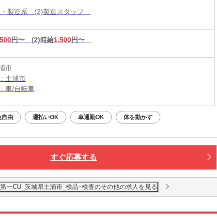
作業・製造系 (2)製造スタッフ
,500
円〜
(2)時給
1,500
円〜
浦市
：土浦市
：車/自転車
：土浦駅から車19分
（無料）駐車場利用OK
色自由
週払いOK
車通勤OK
体を動かす
すぐ応募する
第一CU_茨城県土浦市_検品･検査のその他の求人を見る