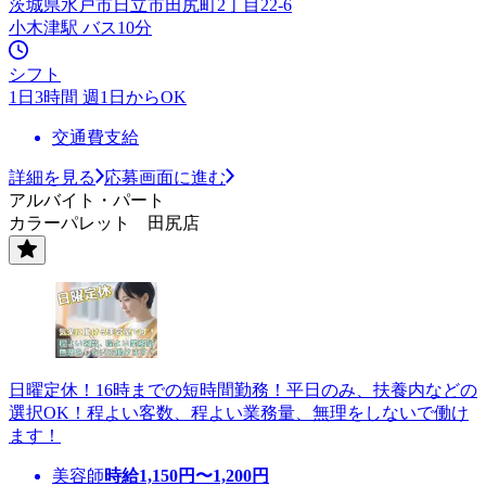
茨城県水戸市日立市田尻町2丁目22-6
小木津駅 バス10分
シフト
1日3時間 週1日からOK
交通費支給
詳細を見る
応募画面に進む
アルバイト・パート
カラーパレット 田尻店
日曜定休！16時までの短時間勤務！平日のみ、扶養内などの
選択OK！程よい客数、程よい業務量、無理をしないで働け
ます！
美容師
時給
1,150
円〜
1,200
円