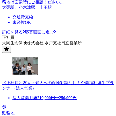
務地は面談時にご相談ください。
大甕駅、小木津駅、十王駅
交通費支給
未経験OK
詳細を見る
応募画面に進む
正社員
大同生命保険株式会社 水戸支社日立営業所
《正社員》友人・知人への保険勧誘なし！企業福利厚生プラ
ンナー(法人営業)
法人営業
月給
210,000
円〜
250,000
円
勤務地