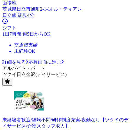
面接地
茨城県日立市旭町2-1-14 ル・ティアレ
日立駅 徒歩4分
シフト
1日7時間 週5日からOK
交通費支給
未経験OK
詳細を見る
応募画面に進む
アルバイト・パート
ツクイ日立金沢(デイサービス)
未経験者歓迎/経験不問/研修制度充実/夜勤なし【ツクイのデ
イサービス/介護スタッフ求人】