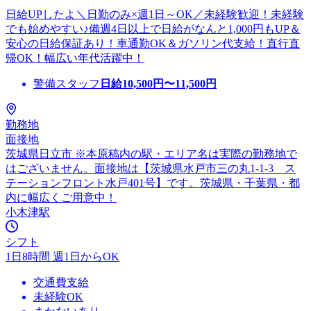
日給UPしたよ＼日勤のみ×週1日～OK／未経験歓迎！未経験
でも始めやすい♪備週4日以上で日給がなんと1,000円もUP＆
安心の日給保証あり！車通勤OK＆ガソリン代支給！直行直
帰OK！幅広い年代活躍中！
警備スタッフ
日給
10,500
円〜
11,500
円
勤務地
面接地
茨城県日立市 ※本原稿内の駅・エリア名は実際の勤務地で
はございません。面接地は【茨城県水戸市三の丸1-1-3 ス
テーションフロント水戸401号】です。茨城県・千葉県・都
内に幅広くご用意中！
小木津駅
シフト
1日8時間 週1日からOK
交通費支給
未経験OK