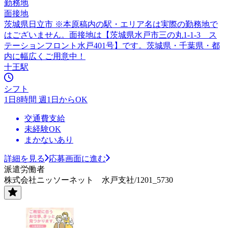
勤務地
面接地
茨城県日立市 ※本原稿内の駅・エリア名は実際の勤務地で
はございません。面接地は【茨城県水戸市三の丸1-1-3 ス
テーションフロント水戸401号】です。茨城県・千葉県・都
内に幅広くご用意中！
十王駅
シフト
1日8時間 週1日からOK
交通費支給
未経験OK
まかないあり
詳細を見る
応募画面に進む
派遣労働者
株式会社ニッソーネット 水戸支社/1201_5730