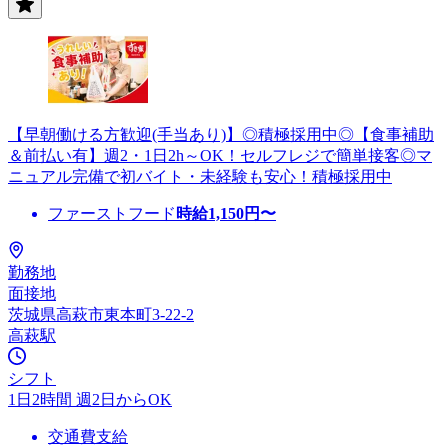
【早朝働ける方歓迎(手当あり)】◎積極採用中◎【食事補助
＆前払い有】週2・1日2h～OK！セルフレジで簡単接客◎マ
ニュアル完備で初バイト・未経験も安心！積極採用中
ファーストフード
時給
1,150
円〜
勤務地
面接地
茨城県高萩市東本町3-22-2
高萩駅
シフト
1日2時間 週2日からOK
交通費支給