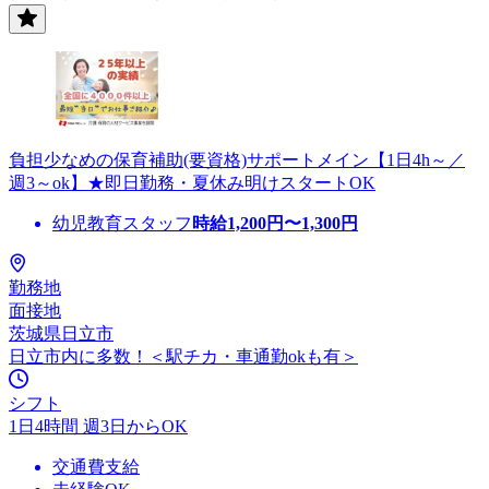
負担少なめの保育補助(要資格)サポートメイン【1日4h～／
週3～ok】★即日勤務・夏休み明けスタートOK
幼児教育スタッフ
時給
1,200
円〜
1,300
円
勤務地
面接地
茨城県日立市
日立市内に多数！＜駅チカ・車通勤okも有＞
シフト
1日4時間 週3日からOK
交通費支給