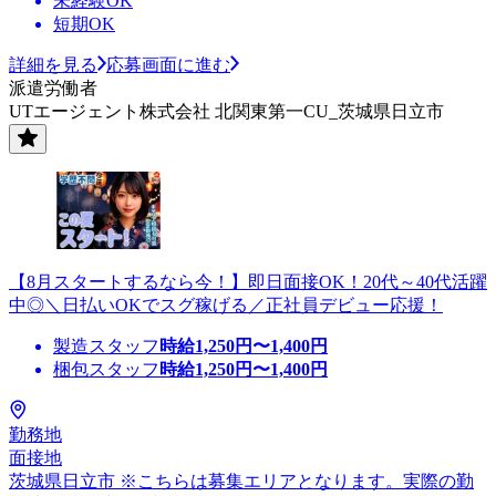
未経験OK
短期OK
詳細を見る
応募画面に進む
派遣労働者
UTエージェント株式会社 北関東第一CU_茨城県日立市
【8月スタートするなら今！】即日面接OK！20代～40代活躍
中◎＼日払いOKでスグ稼げる／正社員デビュー応援！
製造スタッフ
時給
1,250
円〜
1,400
円
梱包スタッフ
時給
1,250
円〜
1,400
円
勤務地
面接地
茨城県日立市 ※こちらは募集エリアとなります。実際の勤