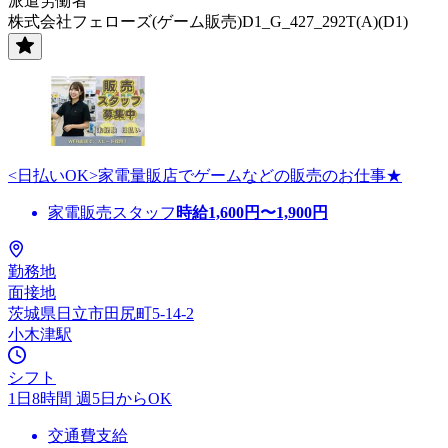
派遣労働者
株式会社フェローズ(ゲーム販売)D1_G_427_292T(A)(D1)
<日払いOK>家電量販店でゲームなどの販売のお仕事★
家電販売スタッフ
時給
1,600
円〜
1,900
円
勤務地
面接地
茨城県日立市田尻町5-14-2
小木津駅
シフト
1日8時間 週5日からOK
交通費支給