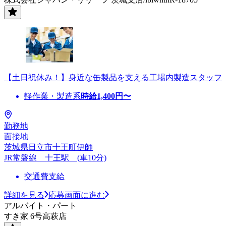
【土日祝休み！】身近な缶製品を支える工場内製造スタッフ
軽作業・製造系
時給
1,400
円〜
勤務地
面接地
茨城県日立市十王町伊師
JR常磐線 十王駅 (車10分)
交通費支給
詳細を見る
応募画面に進む
アルバイト・パート
すき家 6号高萩店