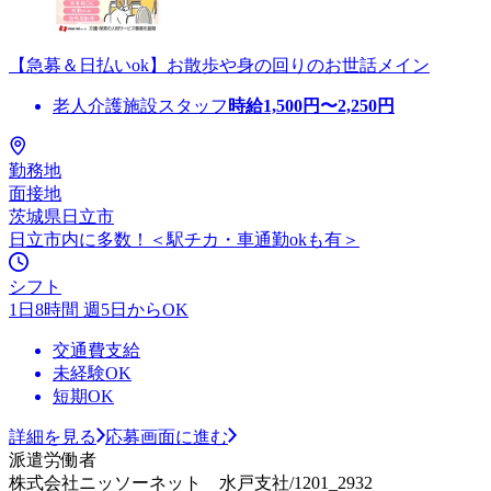
【急募＆日払いok】お散歩や身の回りのお世話メイン
老人介護施設スタッフ
時給
1,500
円〜
2,250
円
勤務地
面接地
茨城県日立市
日立市内に多数！＜駅チカ・車通勤okも有＞
シフト
1日8時間 週5日からOK
交通費支給
未経験OK
短期OK
詳細を見る
応募画面に進む
派遣労働者
株式会社ニッソーネット 水戸支社/1201_2932