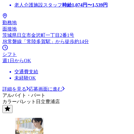
老人介護施設スタッフ
時給
1,074
円〜
1,539
円
勤務地
面接地
茨城県日立市金沢町一丁目2番1号
JR常磐線「常陸多賀駅」から徒歩約14分
シフト
週1日からOK
交通費支給
未経験OK
詳細を見る
応募画面に進む
アルバイト・パート
カラーパレット日立豊浦店