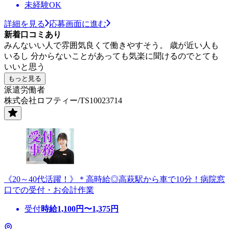
未経験OK
詳細を見る
応募画面に進む
新着口コミあり
みんないい人で雰囲気良くて働きやすそう。 歳が近い人も
いるし 分からないことがあっても気楽に聞けるのでとても
いいと思う
もっと見る
派遣労働者
株式会社ロフティー/TS10023714
《20～40代活躍！》＊高時給◎高萩駅から車で10分！病院窓
口での受付・お会計作業
受付
時給
1,100
円〜
1,375
円