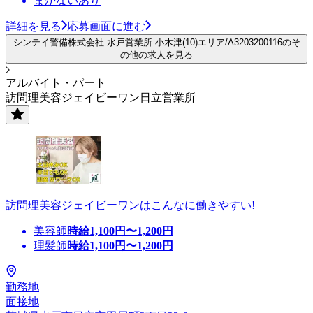
まかないあり
詳細を見る
応募画面に進む
シンテイ警備株式会社 水戸営業所 小木津(10)エリア/A3203200116のそ
の他の求人を見る
アルバイト・パート
訪問理美容ジェイビーワン日立営業所
訪問理美容ジェイビーワンはこんなに働きやすい!
美容師
時給
1,100
円〜
1,200
円
理髪師
時給
1,100
円〜
1,200
円
勤務地
面接地