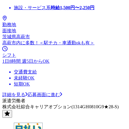
施設・サービス系
時給
1,500
円〜
2,250
円
勤務地
面接地
茨城県高萩市
高萩市内に多数！＜駅チカ・車通勤okも有＞
シフト
1日8時間 週5日からOK
交通費支給
未経験OK
短期OK
詳細を見る
応募画面に進む
派遣労働者
株式会社綜合キャリアオプション(1314GH0810G9★28-S)