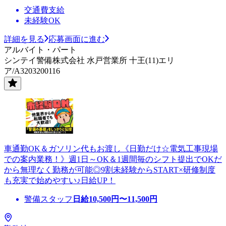
交通費支給
未経験OK
詳細を見る
応募画面に進む
アルバイト・パート
シンテイ警備株式会社 水戸営業所 十王(11)エリ
ア/A3203200116
車通勤OK＆ガソリン代もお渡し《日勤だけ☆電気工事現場
での案内業務！》週1日～OK＆1週間毎のシフト提出でOKだ
から無理なく勤務が可能◎9割未経験からSTART×研修制度
も充実で始めやすい♪日給UP！
警備スタッフ
日給
10,500
円〜
11,500
円