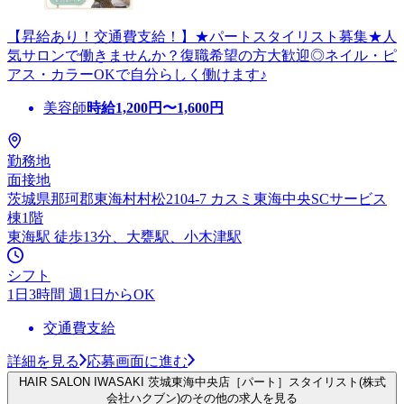
【昇給あり！交通費支給！】★パートスタイリスト募集★人
気サロンで働きませんか？復職希望の方大歓迎◎ネイル・ピ
アス・カラーOKで自分らしく働けます♪
美容師
時給
1,200
円〜
1,600
円
勤務地
面接地
茨城県那珂郡東海村村松2104-7 カスミ東海中央SCサービス
棟1階
東海駅 徒歩13分、大甕駅、小木津駅
シフト
1日3時間 週1日からOK
交通費支給
詳細を見る
応募画面に進む
HAIR SALON IWASAKI 茨城東海中央店［パート］スタイリスト(株式
会社ハクブン)のその他の求人を見る