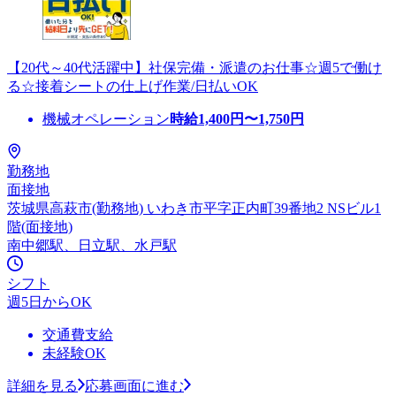
【20代～40代活躍中】社保完備・派遣のお仕事☆週5で働け
る☆接着シートの仕上げ作業/日払いOK
機械オペレーション
時給
1,400
円〜
1,750
円
勤務地
面接地
茨城県高萩市(勤務地) いわき市平字正内町39番地2 NSビル1
階(面接地)
南中郷駅、日立駅、水戸駅
シフト
週5日からOK
交通費支給
未経験OK
詳細を見る
応募画面に進む