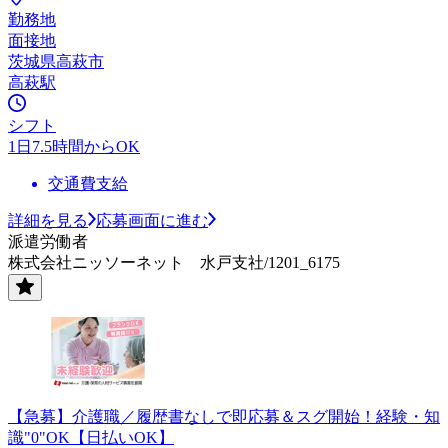
勤務地
面接地
茨城県高萩市
高萩駅
シフト
1日7.5時間からOK
交通費支給
詳細を見る
応募画面に進む
派遣労働者
株式会社ニッソーネット 水戸支社/1201_6175
【急募】介護職／履歴書なしで即応募＆スグ開始！経験・知
識"0"OK【日払いOK】