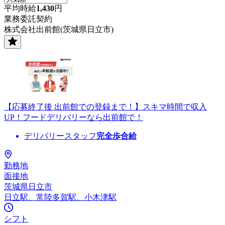
平均時給
1,430
円
業務委託契約
株式会社出前館(茨城県日立市)
【応募終了後 出前館での登録まで！】スキマ時間で収入
UP！フードデリバリーなら出前館で！
デリバリースタッフ
完全歩合給
勤務地
面接地
茨城県日立市
日立駅、常陸多賀駅、小木津駅
シフト