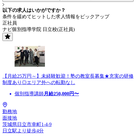
以下の求人はいかがですか？
条件を緩めてヒットした求人情報をピックアップ
正社員
ナビ個別指導学院 日立校(正社員)
【月給25万円～】未経験歓迎！塾の教室長募集★充実の研修
制度あり◎エリア外への転勤なし
個別指導講師
月給
250,000
円〜
勤務地
面接地
茨城県日立市幸町1-4-9
日立駅より徒歩4分