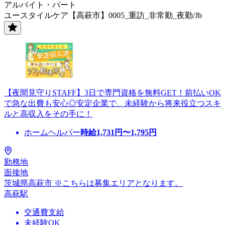
アルバイト・パート
ユースタイルケア【高萩市】0005_重訪_非常勤_夜勤/Jb
【夜間見守りSTAFF】3日で専門資格を無料GET！前払いOK
で急な出費も安心◎安定企業で、未経験から将来役立つスキ
ルと高収入をその手に！
ホームヘルパー
時給
1,731
円〜
1,795
円
勤務地
面接地
茨城県高萩市 ※こちらは募集エリアとなります。
高萩駅
交通費支給
未経験OK