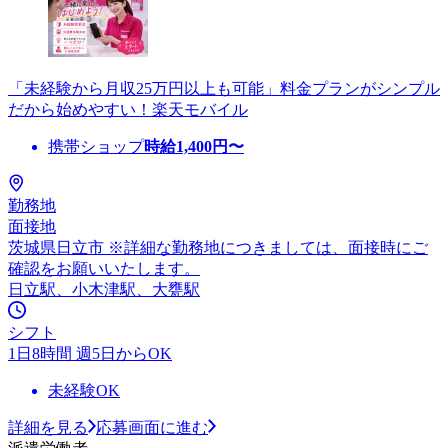
「未経験から月収25万円以上も可能」料金プランがシンプル
だから始めやすい！楽天モバイル
携帯ショップ
時給
1,400
円〜
勤務地
面接地
茨城県日立市 ※詳細な勤務地につきましては、面接時にご
確認をお願いいたします。
日立駅、小木津駅、大甕駅
シフト
1日8時間 週5日からOK
未経験OK
詳細を見る
応募画面に進む