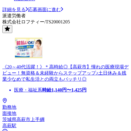
詳細を見る
応募画面に進む
派遣労働者
株式会社ロフティー/TS20001205
《20～40代活躍！》＊高時給◎【高萩市】憧れの医療現場デ
ビュー！無資格＆未経験からステップアップ♪土日休み＆残
業少なめで私生活との両立もバッチリ◎
医療・福祉系
時給
1,140
円〜
1,425
円
勤務地
面接地
茨城県高萩市上手綱
高萩駅