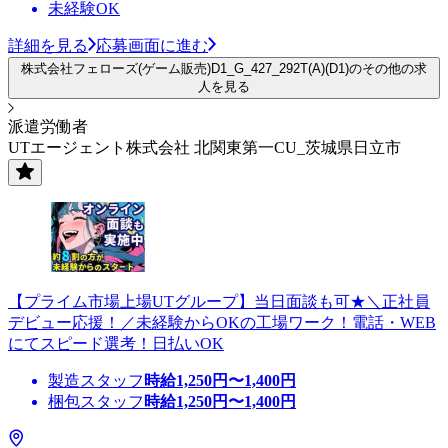
未経験OK
詳細を見る
応募画面に進む
株式会社フェローズ(ゲーム販売)D1_G_427_292T(A)(D1)のその他の求
人を見る
派遣労働者
UTエージェント株式会社 北関東第一CU_茨城県日立市
【プライム市場上場UTグループ】当日面談も可★＼正社員
デビュー応援！／未経験からOKの工場ワーク！電話・WEB
にてスピード選考！日払いOK
製造スタッフ
時給
1,250
円〜
1,400
円
梱包スタッフ
時給
1,250
円〜
1,400
円