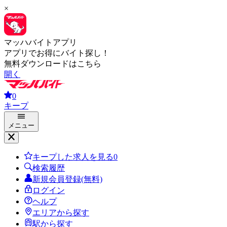
×
マッハバイトアプリ
アプリでお得にバイト探し！
無料ダウンロードはこちら
開く
0
キープ
メニュー
キープした求人を見る
0
検索履歴
新規会員登録(無料)
ログイン
ヘルプ
エリアから探す
駅から探す