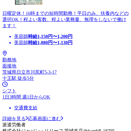
日曜定休！16時までの短時間勤務！平日のみ、扶養内などの
選択OK！程よい客数、程よい業務量、無理をしないで働け
ます！
美容師
時給
1,150
円〜
1,200
円
美容師
時給
1,080
円〜
1,130
円
勤務地
面接地
茨城県日立市川尻町5-3-17
十王駅 徒歩5分
シフト
1日3時間 週1日からOK
交通費支給
詳細を見る
応募画面に進む
派遣労働者
株式会社ジャパン・リリーフ 茨城支店/iblwmhR-18705