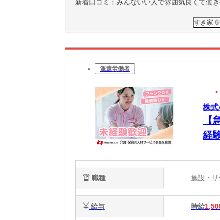
新着口コミ：
みんないい人で雰囲気良くて働きやすそう。 
すき家 
派遣労働者
株式
【
経験
職種
施設・
給与
時給
1,50