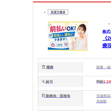
派遣労働者
株式
《
療
プ
リ
職種
医療・
給与
時給
1,14
勤務地・面接地
茨城県高
高萩駅