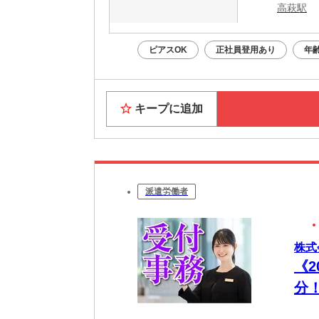
高萩駅
ピアスOK
正社員登用あり
年
キープに追加
派遣労働者
株式
《
分