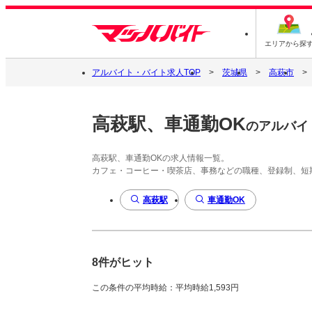
エリアから探
アルバイト・バイト求人TOP
茨城県
高萩市
高萩駅、車通勤OK
のアルバイ
高萩駅、車通勤OKの求人情報一覧。
カフェ・コーヒー・喫茶店、事務などの職種、登録制、短
高萩駅
車通勤OK
8件がヒット
この条件の平均時給：平均時給1,593円