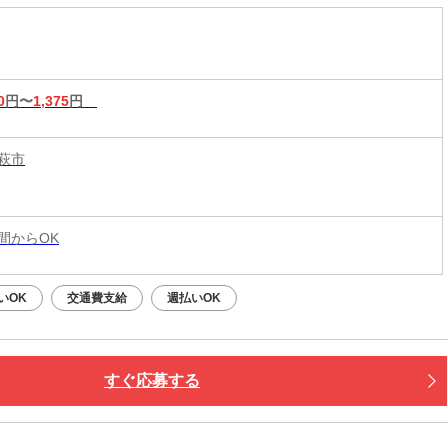
0
円〜
1,375
円
萩市
時間からOK
いOK
交通費支給
週払いOK
すぐ応募する