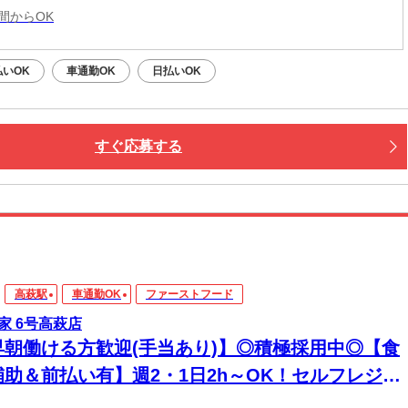
時間からOK
払いOK
車通勤OK
日払いOK
すぐ応募する
高萩駅
車通勤OK
ファーストフード
家 6号高萩店
早朝働ける方歓迎(手当あり)】◎積極採用中◎【食
補助＆前払い有】週2・1日2h～OK！セルフレジで
単接客◎マニュアル完備で初バイト・未経験も安