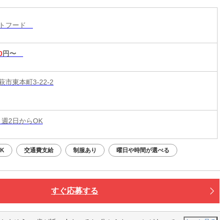
！積極採用中
ストフード
0
円〜
市東本町3-22-2
 週2日からOK
K
交通費支給
制服あり
曜日や時間が選べる
すぐ応募する