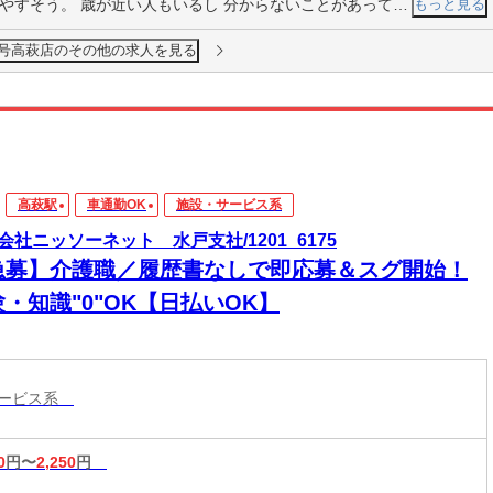
歳が近い人もいるし 分からないことがあっても気楽に聞けるのでとてもいいと思う
もっと見る
6号高萩店のその他の求人を見る
高萩駅
車通勤OK
施設・サービス系
会社ニッソーネット 水戸支社/1201_6175
急募】介護職／履歴書なしで即応募＆スグ開始！
・知識"0"OK【日払いOK】
サービス系
0
円〜
2,250
円