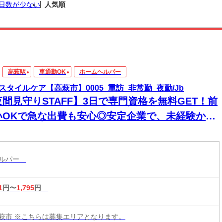
日数が少ない
人気順
高萩駅
車通勤OK
ホームヘルパー
スタイルケア【高萩市】0005_重訪_非常勤_夜勤/Jb
夜間見守りSTAFF】3日で専門資格を無料GET！前
いOKで急な出費も安心◎安定企業で、未経験から
来役立つスキルと高収入をその手に！
ヘルパー
1
円〜
1,795
円
萩市 ※こちらは募集エリアとなります。