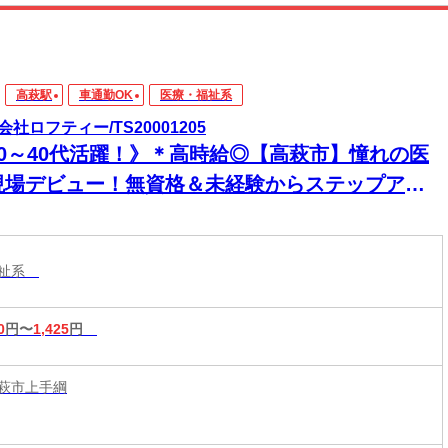
高萩駅
車通勤OK
医療・福祉系
会社ロフティー/TS20001205
20～40代活躍！》＊高時給◎【高萩市】憧れの医
現場デビュー！無資格＆未経験からステップアッ
♪土日休み＆残業少なめで私生活との両立もバッチ
◎
福祉系
0
円〜
1,425
円
萩市上手綱