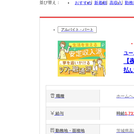
並び替え：
おすすめ
新着順
高収入
勤務
アルバイト・パート
ユー
【
払
将
職種
ホーム
給与
時給
1,73
勤務地・面接地
茨城県高