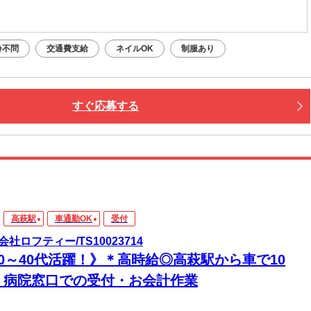
齢不問
交通費支給
ネイルOK
制服あり
すぐ応募する
高萩駅
車通勤OK
受付
会社ロフティー/TS10023714
20～40代活躍！》＊高時給◎高萩駅から車で10
！病院窓口での受付・お会計作業