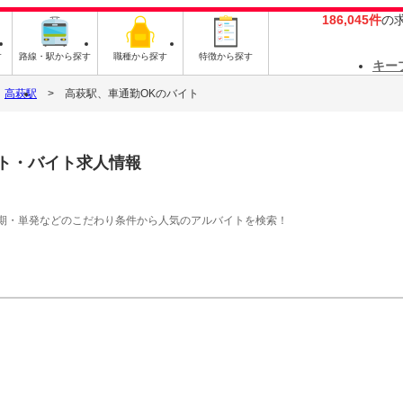
186,045件
の
す
路線・駅から探す
職種から探す
特徴から探す
キー
高萩駅
高萩駅、車通勤OKのバイト
ト・バイト求人情報
期・単発などのこだわり条件から人気のアルバイトを検索！