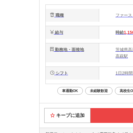
心
職種
ファー
給与
時給
1,15
勤務地・面接地
茨城県高萩
高萩駅
シフト
1日2時間
車通勤OK
未経験歓迎
高校生O
キープに追加