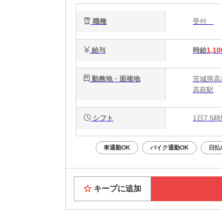
職種
受付
給与
時給
1,10
勤務地・面接地
茨城県高
高萩駅
シフト
1日7.5
車通勤OK
バイク通勤OK
日払
キープに追加