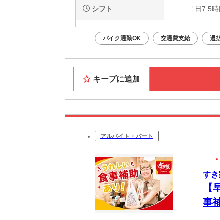
シフト
1日7.5
バイク通勤OK
交通費支給
週
キープに追加
アルバイト・パート
すき
【
事
簡