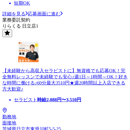
短期OK
詳細を見る
応募画面に進む
業務委託契約
りらくる 日立店1
【未経験から高収入セラピストに】無資格でも応募OK！完
全無料レッスンで未経験でも安心♪週1日～1時間～OK！好き
な時間に働ける♪60分最大3510円★週20時間以上入店できる
方大歓迎♪
セラピスト
時給
2,088
円〜
3,510
円
勤務地
面接地
茨城県日立市東滑川町5-5-25