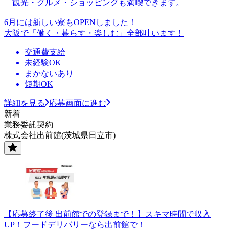
観光・グルメ・ショッピングも満喫できます。
6月には新しい寮もOPENしました！
大阪で「働く・暮らす・楽しむ」全部叶います！
交通費支給
未経験OK
まかないあり
短期OK
詳細を見る
応募画面に進む
新着
業務委託契約
株式会社出前館(茨城県日立市)
【応募終了後 出前館での登録まで！】スキマ時間で収入
UP！フードデリバリーなら出前館で！