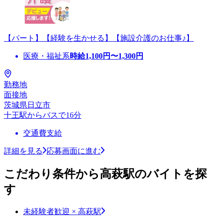
【パート】【経験を生かせる】【施設介護のお仕事♪】
医療・福祉系
時給
1,100
円〜
1,300
円
勤務地
面接地
茨城県日立市
十王駅からバスで16分
交通費支給
詳細を見る
応募画面に進む
こだわり条件から高萩駅のバイトを探
す
未経験者歓迎 × 高萩駅