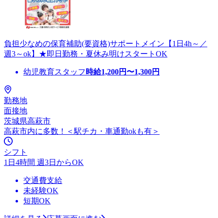
負担少なめの保育補助(要資格)サポートメイン【1日4h～／
週3～ok】★即日勤務・夏休み明けスタートOK
幼児教育スタッフ
時給
1,200
円〜
1,300
円
勤務地
面接地
茨城県高萩市
高萩市内に多数！＜駅チカ・車通勤okも有＞
シフト
1日4時間 週3日からOK
交通費支給
未経験OK
短期OK