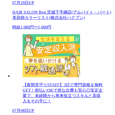
07月29日UP
HAIR SALON Best 茨城下手綱店(アルバイト・パート)
美容師カラーリスト(株式会社ハクブン)
時給1,080円〜1,600円
【夜間見守りSTAFF】3日で専門資格を無料
GET！前払いOKで急な出費も安心◎安定企
業で、未経験から将来役立つスキルと高収
入をその手に！
07月08日UP