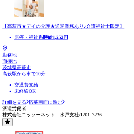
【高萩市★デイの介護★送迎業務あり♪介護福祉士限定】
医療・福祉系
時給
1,252
円
勤務地
面接地
茨城県高萩市
高萩駅から車で10分
交通費支給
未経験OK
詳細を見る
応募画面に進む
派遣労働者
株式会社ニッソーネット 水戸支社/1201_3236