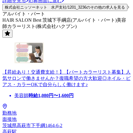
詳細を見る
応募画面に進む
株式会社ニッソーネット 水戸支社/1201_3236のその他の求人を見る
アルバイト・パート
HAIR SALON Best 茨城下手綱店(アルバイト・パート)美容
師カラーリスト(株式会社ハクブン)
【昇給あり！交通費支給！】【パートカラーリスト募集】人
気サロンで働きませんか？復職希望の方大歓迎◎ネイル・ピ
アス・カラーOKで自分らしく働けます♪
美容師
時給
1,080
円〜
1,600
円
勤務地
面接地
茨城県高萩市下手綱1464-6-2
高萩駅