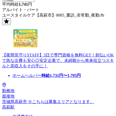
平均時給
1,741
円
アルバイト・パート
ユースタイルケア【高萩市】0005_重訪_非常勤_夜勤/Jb
【夜間見守りSTAFF】3日で専門資格を無料GET！前払いOK
で急な出費も安心◎安定企業で、未経験から将来役立つスキ
ルと高収入をその手に！
ホームヘルパー
時給
1,731
円〜
1,795
円
勤務地
面接地
茨城県高萩市 ※こちらは募集エリアとなります。
高萩駅