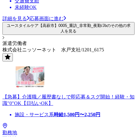
交通費支給
未経験OK
詳細を見る
応募画面に進む
ユースタイルケア【高萩市】0005_重訪_非常勤_夜勤/Jbのその他の求
人を見る
派遣労働者
株式会社ニッソーネット 水戸支社/1201_6175
【急募】介護職／履歴書なしで即応募＆スグ開始！経験・知
識"0"OK【日払いOK】
施設・サービス系
時給
1,500
円〜
2,250
円
勤務地