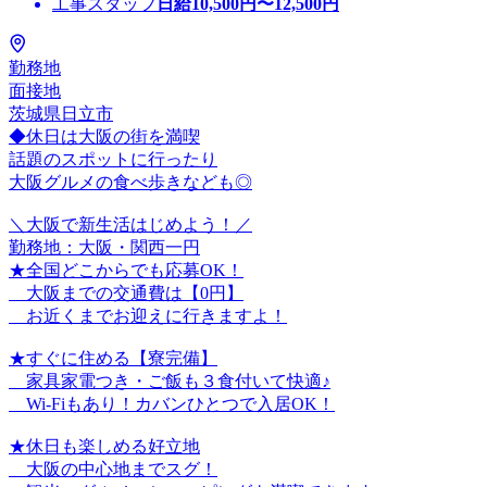
工事スタッフ
日給
10,500
円〜
12,500
円
勤務地
面接地
茨城県日立市
◆休日は大阪の街を満喫
話題のスポットに行ったり
大阪グルメの食べ歩きなども◎
＼大阪で新生活はじめよう！／
勤務地：大阪・関西一円
★全国どこからでも応募OK！
大阪までの交通費は【0円】
お近くまでお迎えに行きますよ！
★すぐに住める【寮完備】
家具家電つき・ご飯も３食付いて快適♪
Wi-Fiもあり！カバンひとつで入居OK！
★休日も楽しめる好立地
大阪の中心地までスグ！