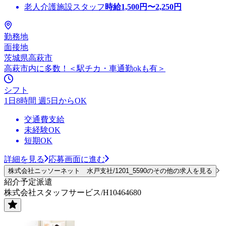
老人介護施設スタッフ
時給
1,500
円〜
2,250
円
勤務地
面接地
茨城県高萩市
高萩市内に多数！＜駅チカ・車通勤okも有＞
シフト
1日8時間 週5日からOK
交通費支給
未経験OK
短期OK
詳細を見る
応募画面に進む
株式会社ニッソーネット 水戸支社/1201_5590のその他の求人を見る
紹介予定派遣
株式会社スタッフサービス/H10464680