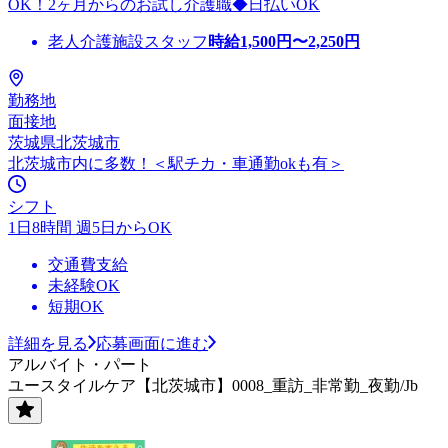
OK！2ヶ月からのお試し介護職◆日払いOK
老人介護施設スタッフ
時給
1,500
円〜
2,250
円
勤務地
面接地
茨城県北茨城市
北茨城市内に多数！＜駅チカ・車通勤okも有＞
シフト
1日8時間 週5日からOK
交通費支給
未経験OK
短期OK
詳細を見る
応募画面に進む
アルバイト・パート
ユースタイルケア【北茨城市】0008_重訪_非常勤_夜勤/Jb