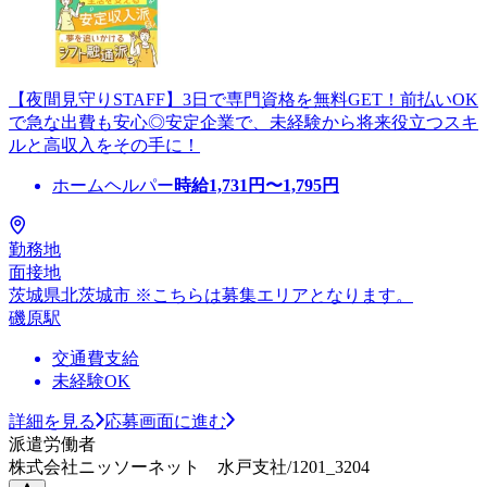
【夜間見守りSTAFF】3日で専門資格を無料GET！前払いOK
で急な出費も安心◎安定企業で、未経験から将来役立つスキ
ルと高収入をその手に！
ホームヘルパー
時給
1,731
円〜
1,795
円
勤務地
面接地
茨城県北茨城市 ※こちらは募集エリアとなります。
磯原駅
交通費支給
未経験OK
詳細を見る
応募画面に進む
派遣労働者
株式会社ニッソーネット 水戸支社/1201_3204