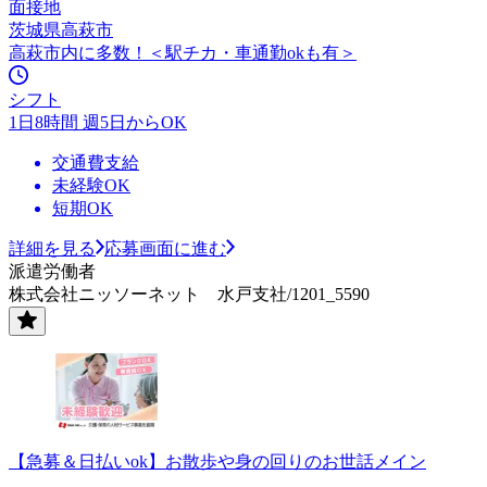
面接地
茨城県高萩市
高萩市内に多数！＜駅チカ・車通勤okも有＞
シフト
1日8時間 週5日からOK
交通費支給
未経験OK
短期OK
詳細を見る
応募画面に進む
派遣労働者
株式会社ニッソーネット 水戸支社/1201_5590
【急募＆日払いok】お散歩や身の回りのお世話メイン