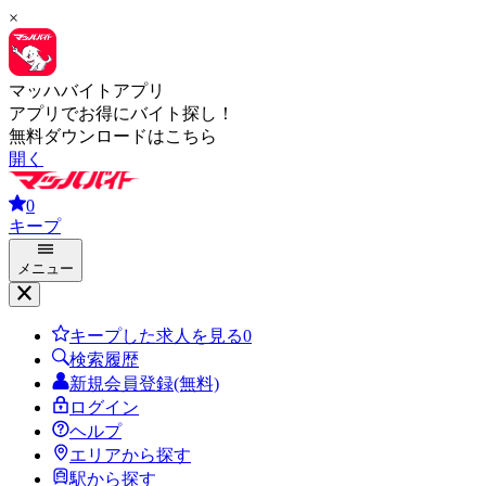
×
マッハバイトアプリ
アプリでお得にバイト探し！
無料ダウンロードはこちら
開く
0
キープ
メニュー
キープした求人を見る
0
検索履歴
新規会員登録(無料)
ログイン
ヘルプ
エリアから探す
駅から探す