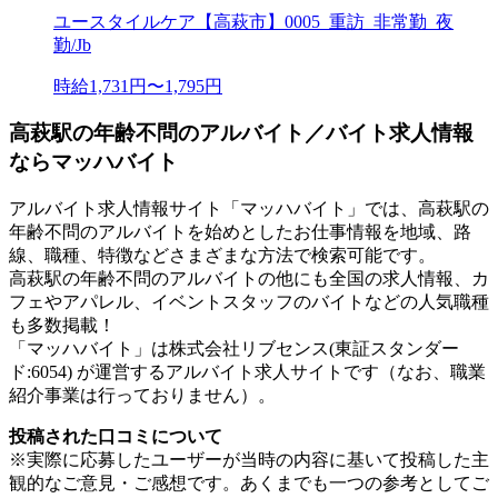
ユースタイルケア【高萩市】0005_重訪_非常勤_夜
勤/Jb
時給1,731円〜1,795円
高萩駅の年齢不問のアルバイト／バイト求人情報
ならマッハバイト
アルバイト求人情報サイト「マッハバイト」では、高萩駅の
年齢不問のアルバイトを始めとしたお仕事情報を地域、路
線、職種、特徴などさまざまな方法で検索可能です。
高萩駅の年齢不問のアルバイトの他にも全国の求人情報、カ
フェやアパレル、イベントスタッフのバイトなどの人気職種
も多数掲載！
「マッハバイト」は株式会社リブセンス(東証スタンダー
ド:6054) が運営するアルバイト求人サイトです（なお、職業
紹介事業は行っておりません）。
投稿された口コミについて
※実際に応募したユーザーが当時の内容に基いて投稿した主
観的なご意見・ご感想です。あくまでも一つの参考としてご