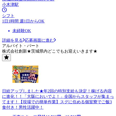
小木津駅
シフト
1日1時間 週1日からOK
未経験OK
詳細を見る
応募画面に進む
アルバイト・パート
株式会社創新★茨城県内どこでもお迎えいきます★
日給アップしました★年2回の特別支給も決定！稼げる内容
に進化！！「大阪においでよ！」全国からスタッフが集まっ
てます！【現場での簡単作業】スグに住める個室寮でご飯3
食付き！男性活躍中！