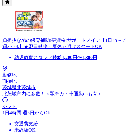
負担少なめの保育補助(要資格)サポートメイン【1日4h～／
週3～ok】★即日勤務・夏休み明けスタートOK
幼児教育スタッフ
時給
1,200
円〜
1,300
円
勤務地
面接地
茨城県北茨城市
北茨城市内に多数！＜駅チカ・車通勤okも有＞
シフト
1日4時間 週3日からOK
交通費支給
未経験OK