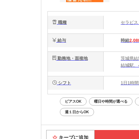
ク
で
職種
セラピ
給与
時給
2,08
勤務地・面接地
茨城県結
結城駅、
シフト
1日1時間
ピアスOK
曜日や時間が選べる
週１日からOK
キープに追加