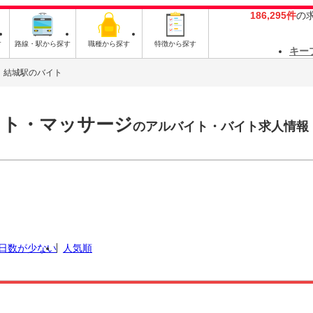
186,295件
の
す
路線・駅から探す
職種から探す
特徴から探す
キー
結城駅のバイト
スト・マッサージ
のアルバイト・バイト求人情報
日数が少ない
人気順