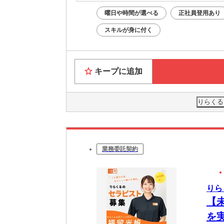
曜日や時間が選べる
正社員登用あり
スキルが身に付く
キープに追加
りらくる
業務委託契約
りら
【
を