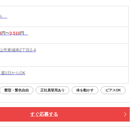
スト
8
円〜
3,510
円
山市東城南2丁目2-4
 週1日からOK
髪型・髪色自由
正社員登用あり
体を動かす
ピアスOK
すぐ応募する