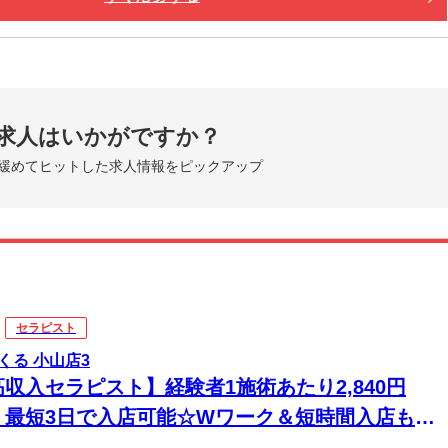
求人はいかがですか？
緩めてヒットした求人情報をピックアップ
セラピスト
くる 小山店3
高収入セラピスト】経験者1施術あたり2,840円
！最短3日で入店可能☆Wワーク＆短時間入店も
☆週1日～1時間～でもOK♪