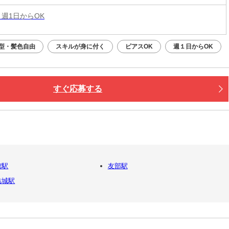
 週1日からOK
型・髪色自由
スキルが身に付く
ピアスOK
週１日からOK
すぐ応募する
館駅
友部駅
結城駅