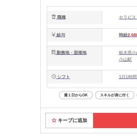
職種
セラピ
給与
時給
2,08
勤務地・面接地
栃木県小
小山駅
シフト
1日1時間
週１日からOK
スキルが身に付く
キープに追加