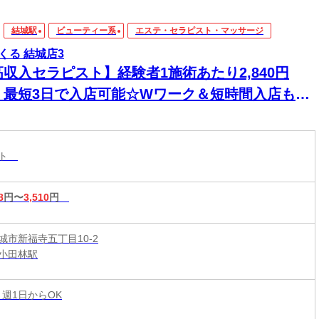
結城駅
ビューティー系
エステ・セラピスト・マッサージ
くる 結城店3
高収入セラピスト】経験者1施術あたり2,840円
！最短3日で入店可能☆Wワーク＆短時間入店も
☆週1日～1時間～でもOK♪
スト
8
円〜
3,510
円
城市新福寺五丁目10-2
小田林駅
 週1日からOK