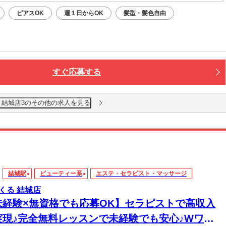
ピアスOK
週１日からOK
髪型・髪色自由
すぐ応募する
 結城店3のその他の求人を見る
結城駅
ビューティー系
エステ・セラピスト・マッサージ
くる 結城店
未経験×無資格でも応募OK】セラピストで高収入
実現♪完全無料レッスンで未経験でも安心♪Wワー