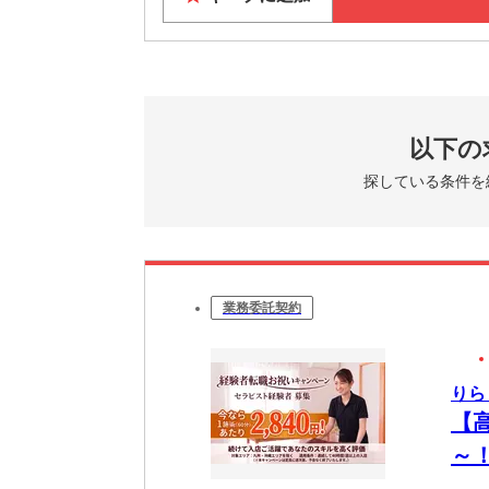
以下の
探している条件を
業務委託契約
りら
【
～
OK