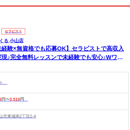
セラピスト
くる 小山店
未経験×無資格でも応募OK】セラピストで高収入
実現♪完全無料レッスンで未経験でも安心♪Wワー
&短時間入店OK♪平均月収33万円☆週1日～1時間～
もOK♪全国600店舗の圧倒的集客力☆
スト
8
円〜
3,510
円
山市東城南2丁目2-4