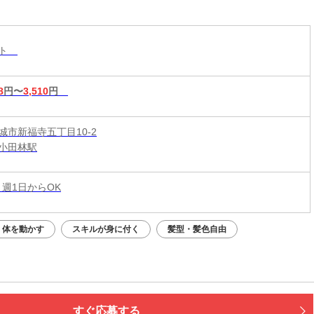
&短時間入店OK♪平均月収33万円☆週1日～1時間～
もOK♪全国600店舗の圧倒的集客力☆
スト
8
円〜
3,510
円
城市新福寺五丁目10-2
小田林駅
 週1日からOK
体を動かす
スキルが身に付く
髪型・髪色自由
すぐ応募する