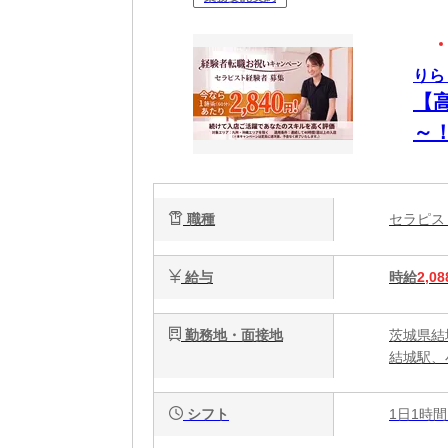
りら
【
～
OK
職種
セラピ
給与
時給
2,08
勤務地・面接地
茨城県結
結城駅、
シフト
1日1時間