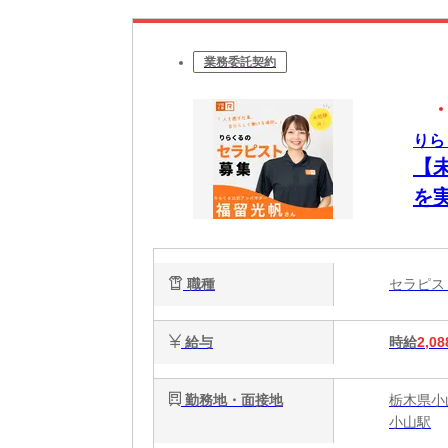
業務委託契約
りら
【
を
ク
で
職種
セラピ
給与
時給
2,08
勤務地・面接地
栃木県小
小山駅