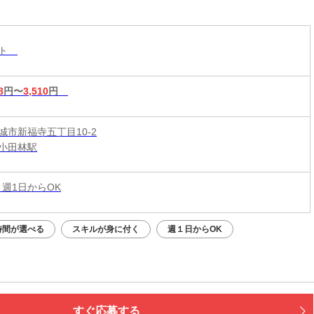
&短時間入店OK♪平均月収33万円☆週1日～1時間～
もOK♪全国600店舗の圧倒的集客力☆
スト
8
円〜
3,510
円
城市新福寺五丁目10-2
小田林駅
 週1日からOK
時間が選べる
スキルが身に付く
週１日からOK
すぐ応募する