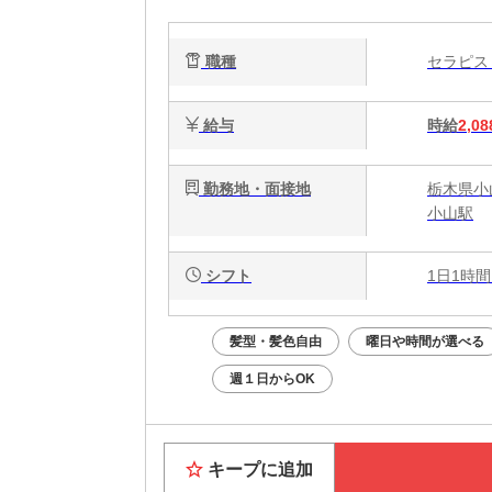
職種
セラピ
給与
時給
2,08
勤務地・面接地
栃木県小
小山駅
シフト
1日1時間
髪型・髪色自由
曜日や時間が選べる
週１日からOK
キープに追加