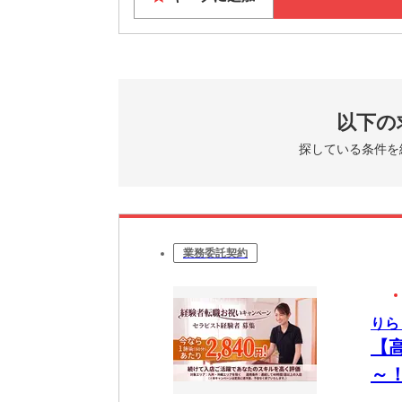
以下の
探している条件を
業務委託契約
りら
【
～
OK