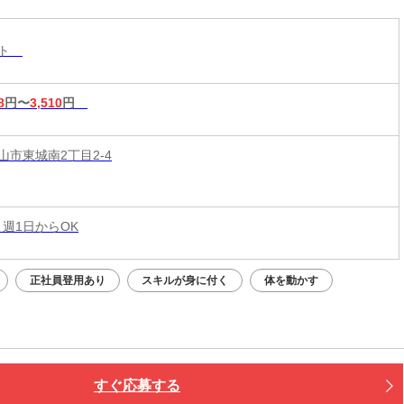
スト
8
円〜
3,510
円
山市東城南2丁目2-4
 週1日からOK
正社員登用あり
スキルが身に付く
体を動かす
すぐ応募する