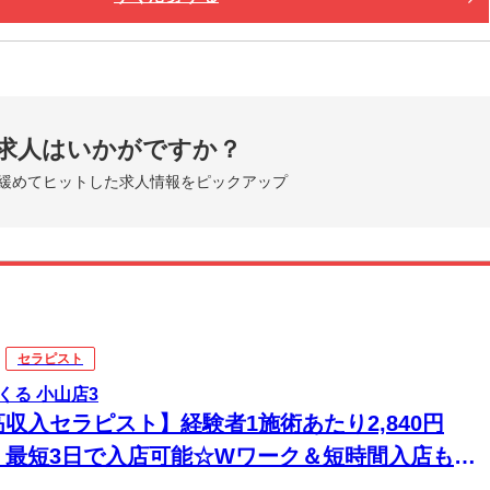
求人はいかがですか？
緩めてヒットした求人情報をピックアップ
セラピスト
くる 小山店3
高収入セラピスト】経験者1施術あたり2,840円
！最短3日で入店可能☆Wワーク＆短時間入店も
☆週1日～1時間～でもOK♪