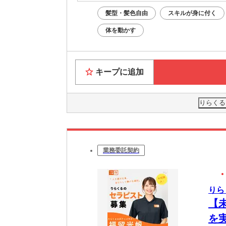
髪型・髪色自由
スキルが身に付く
体を動かす
キープに追加
りらくる
業務委託契約
りら
【
を