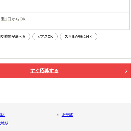
 週1日からOK
日や時間が選べる
ピアスOK
スキルが身に付く
すぐ応募する
館駅
友部駅
結城駅