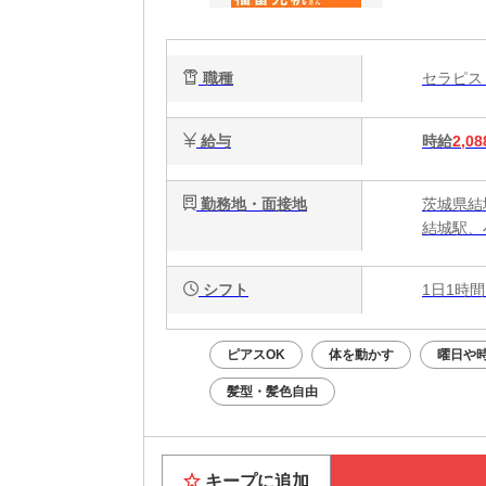
ク
で
職種
セラピ
給与
時給
2,08
勤務地・面接地
茨城県結
結城駅、
シフト
1日1時間
ピアスOK
体を動かす
曜日や
髪型・髪色自由
キープに追加