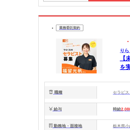
業務委託契約
りら
【
を
ク
で
職種
セラピ
給与
時給
2,08
勤務地・面接地
栃木県小