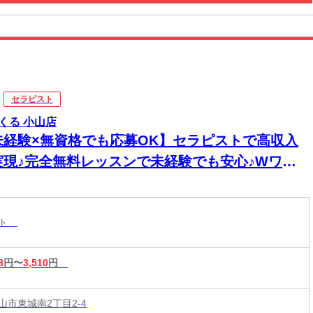
セラピスト
くる 小山店
未経験×無資格でも応募OK】セラピストで高収入
実現♪完全無料レッスンで未経験でも安心♪Wワー
&短時間入店OK♪平均月収33万円☆週1日～1時間～
もOK♪全国600店舗の圧倒的集客力☆
スト
8
円〜
3,510
円
山市東城南2丁目2-4