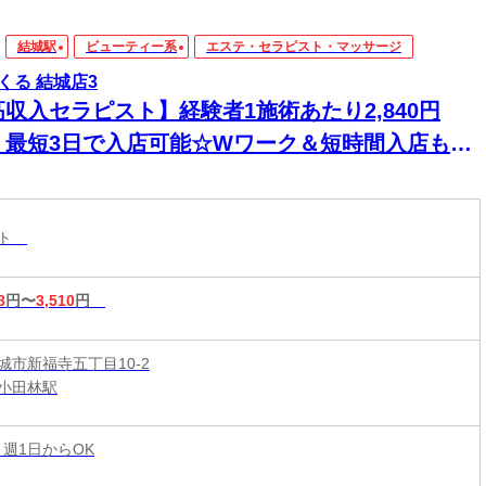
結城駅
ビューティー系
エステ・セラピスト・マッサージ
くる 結城店3
高収入セラピスト】経験者1施術あたり2,840円
！最短3日で入店可能☆Wワーク＆短時間入店も
☆週1日～1時間～でもOK♪
スト
8
円〜
3,510
円
城市新福寺五丁目10-2
小田林駅
 週1日からOK