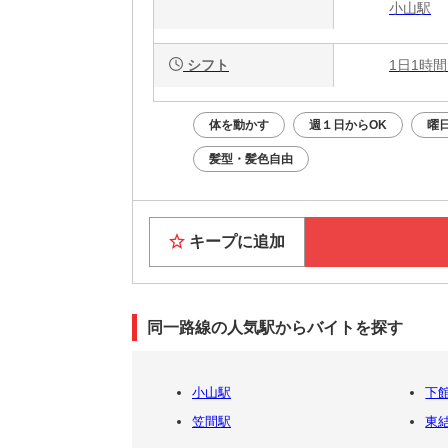
小山駅
シフト
1日1時間
体を動かす
週１日からOK
曜
髪型・髪色自由
キープに追加
同一路線の人気駅からバイトを探す
小山駅
下
笠間駅
東