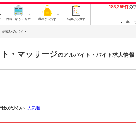
186,295件
の
す
路線・駅から探す
職種から探す
特徴から探す
キー
結城駅のバイト
スト・マッサージ
のアルバイト・バイト求人情報
日数が少ない
人気順