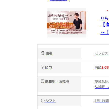
りら
【
～
OK
職種
セラピ
給与
時給
2,08
勤務地・面接地
茨城県結
結城駅、
シフト
1日1時間