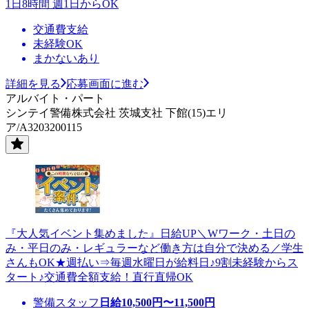
1日8時間 週1日からOK
交通費支給
未経験OK
まかないあり
詳細を見る
応募画面に進む
アルバイト・パート
シンテイ警備株式会社 茨城支社 下館(15)エリ
ア/A3203200115
『大人気イベント集めました』日給UP＼Wワーク・土日の
み・平日のみ・レギュラーなど働き方は自分で決める／学生
さんもOK★週払い⇒毎週水曜日が給料日♪9割未経験からス
タート♪交通費全額支給！直行直帰OK
警備スタッフ
日給
10,500
円〜
11,500
円