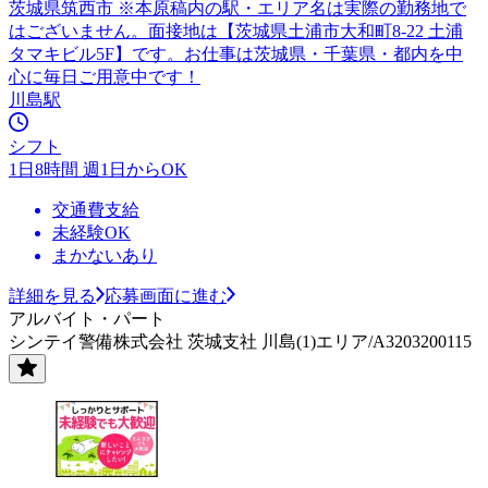
茨城県筑西市 ※本原稿内の駅・エリア名は実際の勤務地で
はございません。面接地は【茨城県土浦市大和町8-22 土浦
タマキビル5F】です。お仕事は茨城県・千葉県・都内を中
心に毎日ご用意中です！
川島駅
シフト
1日8時間 週1日からOK
交通費支給
未経験OK
まかないあり
詳細を見る
応募画面に進む
アルバイト・パート
シンテイ警備株式会社 茨城支社 川島(1)エリア/A3203200115