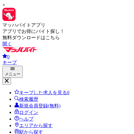
×
マッハバイトアプリ
アプリでお得にバイト探し！
無料ダウンロードはこちら
開く
0
キープ
メニュー
キープした求人を見る
0
検索履歴
新規会員登録(無料)
ログイン
ヘルプ
エリアから探す
駅から探す