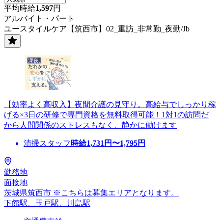
平均時給
1,597
円
アルバイト・パート
ユースタイルケア【筑西市】02_重訪_非常勤_夜勤/Jb
【効率よく高収入】夜間介護の見守り。高給与でしっかり稼
げる×3日の研修で専門資格を無料取得可能！1対1の訪問だ
から人間関係のストレスもなく、静かに働けます
清掃スタッフ
時給
1,731
円〜
1,795
円
勤務地
面接地
茨城県筑西市 ※こちらは募集エリアとなります。
下館駅、玉戸駅、川島駅