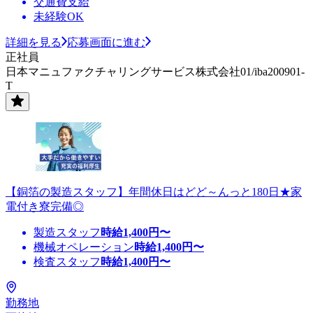
交通費支給
未経験OK
詳細を見る
応募画面に進む
正社員
日本マニュファクチャリングサービス株式会社01/iba200901-
T
【銅箔の製造スタッフ】年間休日はどど～んっと180日★家
電付き寮完備◎
製造スタッフ
時給
1,400
円〜
機械オペレーション
時給
1,400
円〜
検査スタッフ
時給
1,400
円〜
勤務地