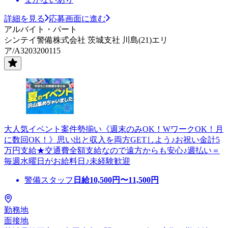
詳細を見る
応募画面に進む
アルバイト・パート
シンテイ警備株式会社 茨城支社 川島(21)エリ
ア/A3203200115
大人気イベント案件勢揃い《週末のみOK！WワークOK！月
に数回OK！》思い出と収入を両方GETしよう♪お祝い金計5
万円支給★交通費全額支給なので遠方からも安心♪週払い＝
毎週水曜日がお給料日♪未経験歓迎
警備スタッフ
日給
10,500
円〜
11,500
円
勤務地
面接地