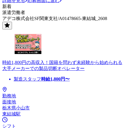
詳細を見る
応募画面に進む
新着
派遣労働者
アデコ株式会社SF関東支社/A01478665-東結城_2608
時給1,800円の高収入！国籍を問わず未経験から始められる
大手メーカーでの製品切断オペレーター
製造スタッフ
時給
1,800
円〜
勤務地
面接地
栃木県小山市
東結城駅
シフト