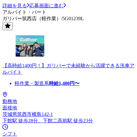
詳細を見る
応募画面に進む
アルバイト・パート
ガリバー筑西店（軽作業）/5G01239L
【高時給1400円！】ガリバーで未経験から活躍できる洗車ア
ルバイト
軽作業・製造系
時給
1,400
円〜
勤務地
面接地
茨城県筑西市横島142-1
下館駅 徒歩28分、下館二高前駅 徒歩23分
シフト