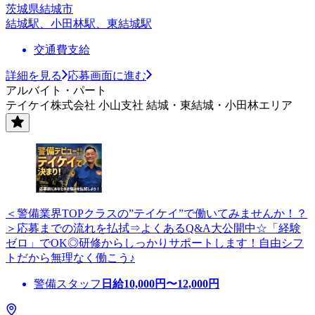
茨城県結城市
結城駅、小田林駅、東結城駅
交通費支給
詳細を見る
応募画面に進む
アルバイト・パート
テイケイ株式会社 小山支社 結城・東結城・小田林エリア
＜警備業界TOPクラスの”テイケイ”で働いてみませんか！？
＞応募までの流れを払拭⇒よくあるQ&A大公開中☆「経験
ゼロ」でOK◎研修からしっかりサポートします！自由シフ
トだから無理なく働こう♪
警備スタッフ
日給
10,000
円〜
12,000
円