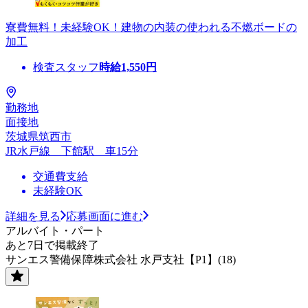
寮費無料！未経験OK！建物の内装の使われる不燃ボードの
加工
検査スタッフ
時給
1,550
円
勤務地
面接地
茨城県筑西市
JR水戸線 下館駅 車15分
交通費支給
未経験OK
詳細を見る
応募画面に進む
アルバイト・パート
あと7日で掲載終了
サンエス警備保障株式会社 水戸支社【P1】(18)