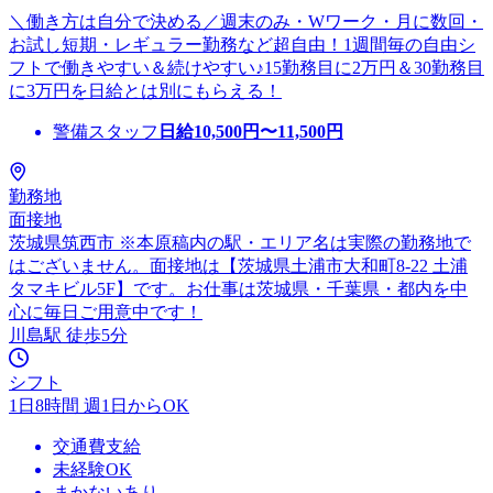
＼働き方は自分で決める／週末のみ・Wワーク・月に数回・
お試し短期・レギュラー勤務など超自由！1週間毎の自由シ
フトで働きやすい＆続けやすい♪15勤務目に2万円＆30勤務目
に3万円を日給とは別にもらえる！
警備スタッフ
日給
10,500
円〜
11,500
円
勤務地
面接地
茨城県筑西市 ※本原稿内の駅・エリア名は実際の勤務地で
はございません。面接地は【茨城県土浦市大和町8-22 土浦
タマキビル5F】です。お仕事は茨城県・千葉県・都内を中
心に毎日ご用意中です！
川島駅 徒歩5分
シフト
1日8時間 週1日からOK
交通費支給
未経験OK
まかないあり