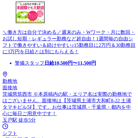
＼働き方は自分で決める／週末のみ・Wワーク・月に数回・
お試し短期・レギュラー勤務など超自由！1週間毎の自由シ
フトで働きやすい＆続けやすい♪15勤務目に2万円＆30勤務目
に3万円を日給とは別にもらえる！
警備スタッフ
日給
10,500
円〜
11,500
円
勤務地
面接地
茨城県筑西市 ※本原稿内の駅・エリア名は実際の勤務地で
はございません。面接地は【茨城県土浦市大和町8-22 土浦
タマキビル5F】です。お仕事は茨城県・千葉県・都内を中
心に毎日ご用意中です！
玉戸駅 徒歩5分
シフト