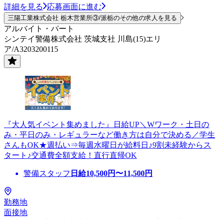
詳細を見る
応募画面に進む
三陽工業株式会社 栃木営業所③/派栃のその他の求人を見る
アルバイト・パート
シンテイ警備株式会社 茨城支社 川島(15)エリ
ア/A3203200115
『大人気イベント集めました』日給UP＼Wワーク・土日の
み・平日のみ・レギュラーなど働き方は自分で決める／学生
さんもOK★週払い⇒毎週水曜日が給料日♪9割未経験からス
タート♪交通費全額支給！直行直帰OK
警備スタッフ
日給
10,500
円〜
11,500
円
勤務地
面接地