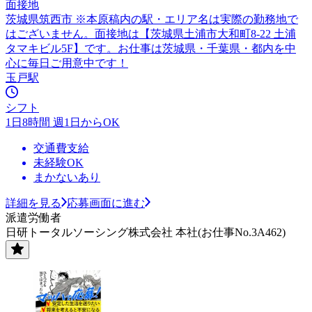
面接地
茨城県筑西市 ※本原稿内の駅・エリア名は実際の勤務地で
はございません。面接地は【茨城県土浦市大和町8-22 土浦
タマキビル5F】です。お仕事は茨城県・千葉県・都内を中
心に毎日ご用意中です！
玉戸駅
シフト
1日8時間 週1日からOK
交通費支給
未経験OK
まかないあり
詳細を見る
応募画面に進む
派遣労働者
日研トータルソーシング株式会社 本社(お仕事No.3A462)