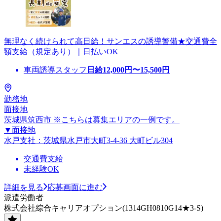
無理なく続けられて高日給！サンエスの誘導警備★交通費全
額支給（規定あり）｜日払いOK
車両誘導スタッフ
日給
12,000
円〜
15,500
円
勤務地
面接地
茨城県筑西市 ※こちらは募集エリアの一例です。
▼面接地
水戸支社：茨城県水戸市大町3-4-36 大町ビル304
交通費支給
未経験OK
詳細を見る
応募画面に進む
派遣労働者
株式会社綜合キャリアオプション(1314GH0810G14★3-S)