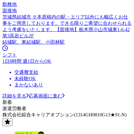
勤務地
面接地
茨城県結城市 ※本原稿内の駅・エリア以外にも幅広くお仕
事をご用意しております。できる限りご希望に合わせられる
よう考慮をいたします。【面接地】栃木県小山市城東1-6-42
第3高岩ビル2F
結城駅、東結城駅、小田林駅
シフト
1日8時間 週1日からOK
交通費支給
未経験OK
まかないあり
詳細を見る
応募画面に進む
新着
派遣労働者
株式会社綜合キャリアオプション(1314GH0810G13★91-N)