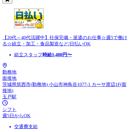
【20代～40代活躍中】社保完備・派遣のお仕事☆週5で働け
る☆組立・加工・食品製造など/日払いOK
組立スタッフ
時給
1,400
円〜
勤務地
面接地
茨城県筑西市(勤務地) 小山市神鳥谷1077-1 カーサ渡辺1F(面
接地)
玉戸駅
シフト
週5日からOK
交通費支給