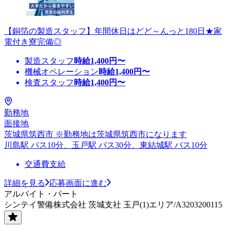
【銅箔の製造スタッフ】年間休日はどど～んっと180日★家
電付き寮完備◎
製造スタッフ
時給
1,400
円〜
機械オペレーション
時給
1,400
円〜
検査スタッフ
時給
1,400
円〜
勤務地
面接地
茨城県筑西市 ※勤務地は茨城県筑西市になります
川島駅 バス10分、玉戸駅 バス30分、東結城駅 バス10分
交通費支給
詳細を見る
応募画面に進む
アルバイト・パート
シンテイ警備株式会社 茨城支社 玉戸(1)エリア/A3203200115