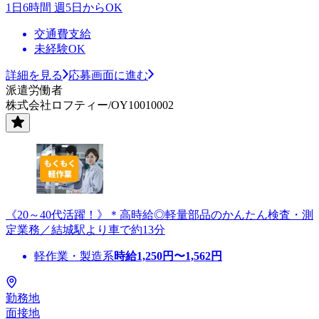
1日6時間 週5日からOK
交通費支給
未経験OK
詳細を見る
応募画面に進む
派遣労働者
株式会社ロフティー/OY10010002
《20～40代活躍！》＊高時給◎軽量部品のかんたん検査・測
定業務／結城駅より車で約13分
軽作業・製造系
時給
1,250
円〜
1,562
円
勤務地
面接地