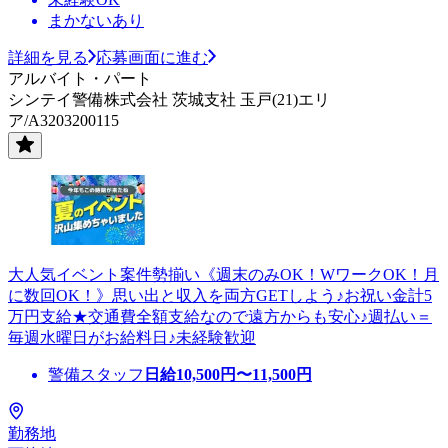
まかないあり
詳細を見る
応募画面に進む
アルバイト・パート
シンテイ警備株式会社 茨城支社 玉戸(21)エリ
ア/A3203200115
大人気イベント案件勢揃い《週末のみOK！WワークOK！月
に数回OK！》思い出と収入を両方GETしよう♪お祝い金計5
万円支給★交通費全額支給なので遠方からも安心♪週払い＝
毎週水曜日がお給料日♪未経験歓迎
警備スタッフ
日給
10,500
円〜
11,500
円
勤務地