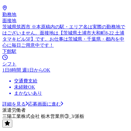
勤務地
面接地
茨城県筑西市 ※本原稿内の駅・エリア名は実際の勤務地で
はございません。面接地は【茨城県土浦市大和町8-22 土浦
タマキビル5F】です。お仕事は茨城県・千葉県・都内を中
心に毎日ご用意中です！
下館駅
シフト
1日8時間 週1日からOK
交通費支給
未経験OK
まかないあり
詳細を見る
応募画面に進む
派遣労働者
三陽工業株式会社 栃木営業所③_3/派栃