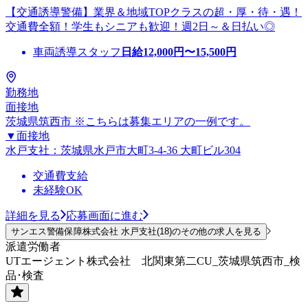
【交通誘導警備】業界＆地域TOPクラスの超・厚・待・遇！
交通費全額！学生もシニアも歓迎！週2日～＆日払い◎
車両誘導スタッフ
日給
12,000
円〜
15,500
円
勤務地
面接地
茨城県筑西市 ※こちらは募集エリアの一例です。
▼面接地
水戸支社：茨城県水戸市大町3-4-36 大町ビル304
交通費支給
未経験OK
詳細を見る
応募画面に進む
サンエス警備保障株式会社 水戸支社(18)のその他の求人を見る
派遣労働者
UTエージェント株式会社 北関東第二CU_茨城県筑西市_検
品･検査