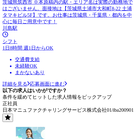
茨城県筑西市 ※本原稿内の駅・エリア名は実際の勤務地で
はございません。面接地は【茨城県土浦市大和町8-22 土浦
タマキビル5F】です。お仕事は茨城県・千葉県・都内を中
心に毎日ご用意中です！
川島駅
シフト
1日8時間 週1日からOK
交通費支給
未経験OK
まかないあり
詳細を見る
応募画面に進む
以下の求人はいかがですか？
条件を緩めてヒットした求人情報をピックアップ
正社員
日本マニュファクチャリングサービス株式会社01/iba200901