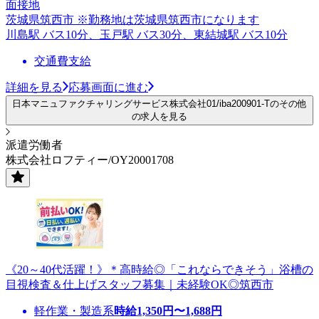
面接地
茨城県筑西市 ※勤務地は茨城県筑西市になります
川島駅 バス10分、玉戸駅 バス30分、東結城駅 バス10分
交通費支給
詳細を見る
応募画面に進む
日本マニュファクチャリングサービス株式会社01/iba200901-Tのその他
の求人を見る
派遣労働者
株式会社ロフティー/OY20001708
《20～40代活躍！》＊高時給◎「これならできそう」浴槽の
目視検査＆仕上げスタッフ募集｜未経験OK◎筑西市
軽作業・製造系
時給
1,350
円〜
1,688
円