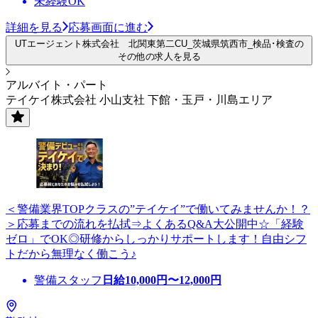
未経験OK
詳細を見る
応募画面に進む
UTエージェント株式会社 北関東第二CU_茨城県筑西市_検品･検査の
その他の求人を見る
アルバイト・パート
テイケイ株式会社 小山支社 下館・玉戸・川島エリア
＜警備業界TOPクラスの”テイケイ”で働いてみませんか！？
＞応募までの流れを払拭⇒よくあるQ&A大公開中☆「経験
ゼロ」でOK◎研修からしっかりサポートします！自由シフ
トだから無理なく働こう♪
警備スタッフ
日給
10,000
円〜
12,000
円