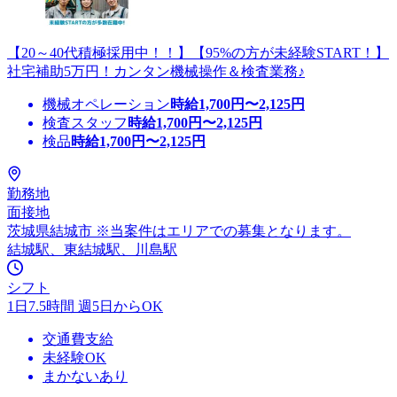
【20～40代積極採用中！！】【95%の方が未経験START！】
社宅補助5万円！カンタン機械操作＆検査業務♪
機械オペレーション
時給
1,700
円〜
2,125
円
検査スタッフ
時給
1,700
円〜
2,125
円
検品
時給
1,700
円〜
2,125
円
勤務地
面接地
茨城県結城市 ※当案件はエリアでの募集となります。
結城駅、東結城駅、川島駅
シフト
1日7.5時間 週5日からOK
交通費支給
未経験OK
まかないあり