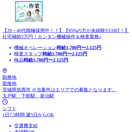
【20～40代積極採用中！！】【95%の方が未経験START！】
社宅補助5万円！カンタン機械操作＆検査業務♪
機械オペレーション
時給
1,700
円〜
2,125
円
検査スタッフ
時給
1,700
円〜
2,125
円
検品
時給
1,700
円〜
2,125
円
勤務地
面接地
茨城県筑西市 ※当案件はエリアでの募集となります。
玉戸駅、下館駅、新治駅
シフト
1日7.5時間 週5日からOK
交通費支給
未経験OK