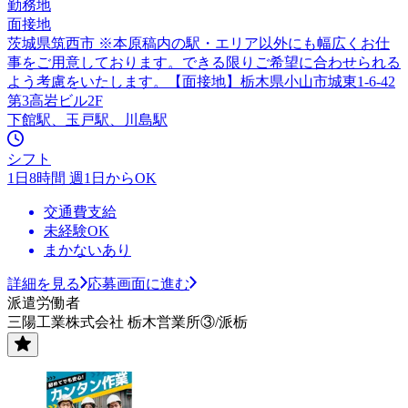
勤務地
面接地
茨城県筑西市 ※本原稿内の駅・エリア以外にも幅広くお仕
事をご用意しております。できる限りご希望に合わせられる
よう考慮をいたします。【面接地】栃木県小山市城東1-6-42
第3高岩ビル2F
下館駅、玉戸駅、川島駅
シフト
1日8時間 週1日からOK
交通費支給
未経験OK
まかないあり
詳細を見る
応募画面に進む
派遣労働者
三陽工業株式会社 栃木営業所③/派栃