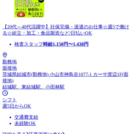
【20代～40代活躍中】社保完備・派遣のお仕事☆週5で働け
る☆組立・加工・食品製造など/日払いOK
検査スタッフ
時給
1,150
円〜
1,438
円
勤務地
面接地
茨城県結城市(勤務地) 小山市神鳥谷1077-1 カーサ渡辺1F(面
接地)
結城駅、東結城駅、小田林駅
シフト
週5日からOK
交通費支給
未経験OK