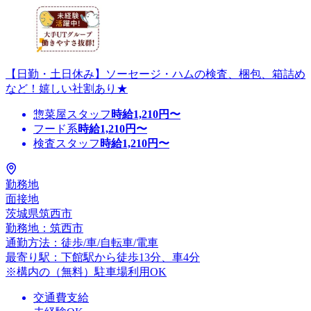
【日勤・土日休み】ソーセージ・ハムの検査、梱包、箱詰め
など！嬉しい社割あり★
惣菜屋スタッフ
時給
1,210
円〜
フード系
時給
1,210
円〜
検査スタッフ
時給
1,210
円〜
勤務地
面接地
茨城県筑西市
勤務地：筑西市
通勤方法：徒歩/車/自転車/電車
最寄り駅：下館駅から徒歩13分、車4分
※構内の（無料）駐車場利用OK
交通費支給