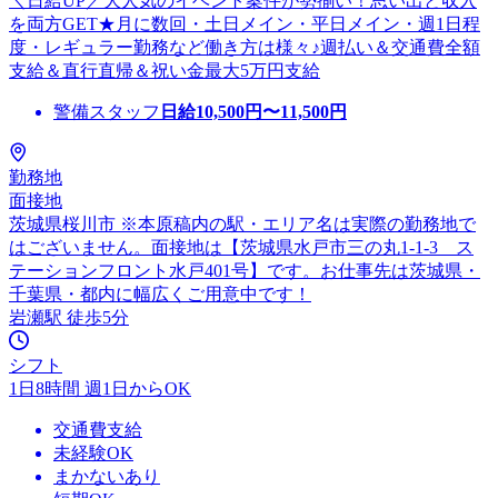
＼日給UP／大人気のイベント案件が勢揃い！思い出と収入
を両方GET★月に数回・土日メイン・平日メイン・週1日程
度・レギュラー勤務など働き方は様々♪週払い＆交通費全額
支給＆直行直帰＆祝い金最大5万円支給
警備スタッフ
日給
10,500
円〜
11,500
円
勤務地
面接地
茨城県桜川市 ※本原稿内の駅・エリア名は実際の勤務地で
はございません。面接地は【茨城県水戸市三の丸1-1-3 ス
テーションフロント水戸401号】です。お仕事先は茨城県・
千葉県・都内に幅広くご用意中です！
岩瀬駅 徒歩5分
シフト
1日8時間 週1日からOK
交通費支給
未経験OK
まかないあり