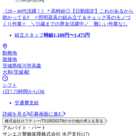
《20～40代活躍！》＊高時給◎【日勤固定】これがあるから
助かってる‼ ✧照明器具の組み立て＆チェック等のモノづ
くり作業✧ ＼55歳までの男女活躍中／ 難しい作業なし
組立スタッフ
時給
1,180
円〜
1,475
円
勤務地
面接地
茨城県桜川市高森
大和(茨城)駅
シフト
1日7.75時間からOK
交通費支給
詳細を見る
応募画面に進む
株式会社ロフティー/TS10026279のその他の求人を見る
アルバイト・パート
サンエス警備保障株式会社 水戸支社(17)