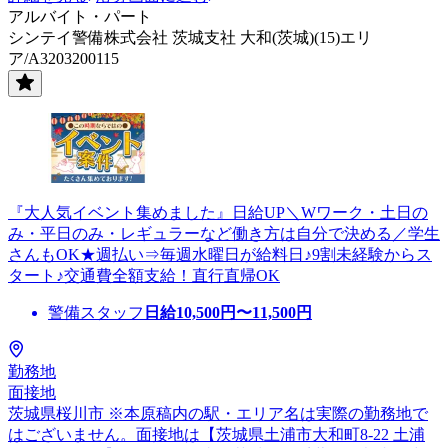
アルバイト・パート
シンテイ警備株式会社 茨城支社 大和(茨城)(15)エリ
ア/A3203200115
『大人気イベント集めました』日給UP＼Wワーク・土日の
み・平日のみ・レギュラーなど働き方は自分で決める／学生
さんもOK★週払い⇒毎週水曜日が給料日♪9割未経験からス
タート♪交通費全額支給！直行直帰OK
警備スタッフ
日給
10,500
円〜
11,500
円
勤務地
面接地
茨城県桜川市 ※本原稿内の駅・エリア名は実際の勤務地で
はございません。面接地は【茨城県土浦市大和町8-22 土浦