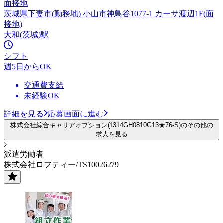
面接地
茨城県下妻市(勤務地) 小山市神鳥谷1077-1 カーサ渡辺1F(面
接地)
大和(茨城)駅
シフト
週5日からOK
交通費支給
未経験OK
詳細を見る
応募画面に進む
株式会社綜合キャリアオプション(1314GH0810G13★76-S)のその他の
求人を見る
派遣労働者
株式会社ロフティー/TS10026279