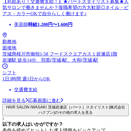
【昇給あり！交通費支給！】★パートスタイリスト募集★人
気サロンで働きませんか？復職希望の方大歓迎◎ネイル・ピ
アス・カラーOKで自分らしく働けます♪
美容師
時給
1,200
円〜
1,600
円
勤務地
面接地
茨城県桜川市御領1-58 フードスクエアカスミ岩瀬店1階
岩瀬駅 徒歩14分、羽黒(茨城)駅、大和(茨城)駅
シフト
1日3時間 週1日からOK
交通費支給
詳細を見る
応募画面に進む
HAIR SALON IWASAKI 茨城岩瀬店［パート］スタイリスト(株式会社
ハクブン)のその他の求人を見る
以下の求人はいかがですか？
条件を緩めてヒットした求人情報をピックアップ