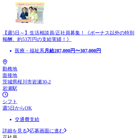
【週5日～】生活相談員/正社員募集！《ボーナス以外の特別
報酬、約53万円の支給実績！》
医療・福祉系
月給
287,000
円〜
307,000
円
勤務地
面接地
茨城県桜川市岩瀬30-2
岩瀬駅
シフト
週5日からOK
交通費支給
詳細を見る
応募画面に進む
正社員