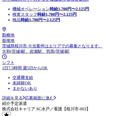
機械オペレーション
時給
1,700
円〜
2,125
円
検査スタッフ
時給
1,700
円〜
2,125
円
検品
時給
1,700
円〜
2,125
円
勤務地
面接地
茨城県桜川市 ※当案件はエリアでの募集となります。
大和(茨城)駅、岩瀬駅、羽黒(茨城)駅
シフト
1日7.5時間 週5日からOK
交通費支給
未経験OK
まかないあり
詳細を見る
応募画面に進む
紹介予定派遣
株式会社キャリア SC水戸／看護【桜川市-003】