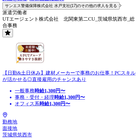
サンエス警備保障株式会社 水戸支社(17)のその他の求人を見る
派遣労働者
UTエージェント株式会社 北関東第二CU_茨城県筑西市_総
合事務
【日勤&土日休み】建材メーカーで事務のお仕事！PCスキル
が活かせる◎直接雇用のチャンスあり
一般事務
時給
1,300
円〜
事務・受付・経理
時給
1,300
円〜
オフィス系
時給
1,300
円〜
勤務地
面接地
茨城県筑西市