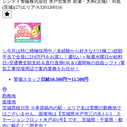
シンテイ警備株式会社 水戸営業所 岩瀬・大和(茨城)・羽黒
(茨城)(27)エリア/A3203200116
＼今月は特に積極採用中／未経験から好きなだけ稼ご♪総額
手当で全員に計8万円をお渡し！週払い＝毎週水曜日が給料
日♪交通費全額支給＆直行直帰OK＆1週間毎の自由シフト♪電
気工事現場周辺で案内業務をお任せ！
警備スタッフ
日給
10,500
円〜
11,500
円
勤務地
面接地
茨城県桜川市 ※本原稿内の駅・エリア名は実際の勤務地で
はございません。面接地は【茨城県水戸市三の丸1-1-3 ス
テーションフロント水戸401号】です。茨城県・千葉県・都
内に幅広くご用意中！