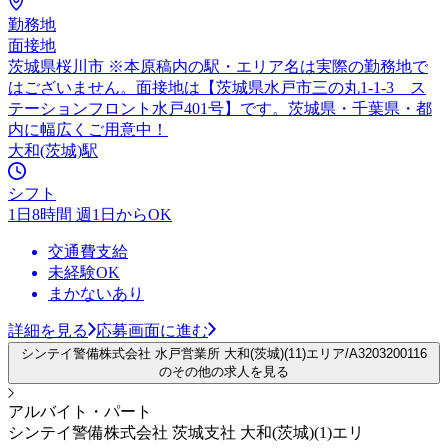
勤務地
面接地
茨城県桜川市 ※本原稿内の駅・エリア名は実際の勤務地で
はございません。面接地は【茨城県水戸市三の丸1-1-3 ス
テーションフロント水戸401号】です。茨城県・千葉県・都
内に幅広くご用意中！
大和(茨城)駅
シフト
1日8時間 週1日からOK
交通費支給
未経験OK
まかないあり
詳細を見る
応募画面に進む
シンテイ警備株式会社 水戸営業所 大和(茨城)(11)エリア/A3203200116
のその他の求人を見る
アルバイト・パート
シンテイ警備株式会社 茨城支社 大和(茨城)(1)エリ