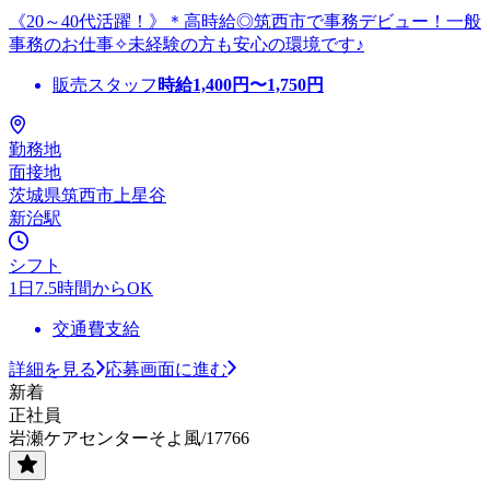
《20～40代活躍！》＊高時給◎筑西市で事務デビュー！一般
事務のお仕事✧未経験の方も安心の環境です♪
販売スタッフ
時給
1,400
円〜
1,750
円
勤務地
面接地
茨城県筑西市上星谷
新治駅
シフト
1日7.5時間からOK
交通費支給
詳細を見る
応募画面に進む
新着
正社員
岩瀬ケアセンターそよ風/17766