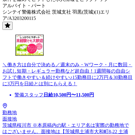
アルバイト・パート
シンテイ警備株式会社 茨城支社 羽黒(茨城)(1)エリ
ア/A3203200115
＼働き方は自分で決める／週末のみ・Wワーク・月に数回・
お試し短期・レギュラー勤務など超自由！1週間毎の自由シ
フトで働きやすい＆続けやすい♪15勤務目に2万円＆30勤務目
に3万円を日給とは別にもらえる！
警備スタッフ
日給
10,500
円〜
11,500
円
勤務地
面接地
茨城県桜川市 ※本原稿内の駅・エリア名は実際の勤務地で
はございません。面接地は【茨城県土浦市大和町8-22 土浦