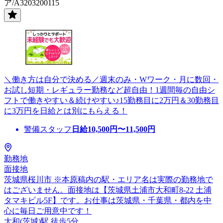
ア/A3203200115
＼働き方は自分で決める／週末のみ・Wワーク・月に数回・
お試し短期・レギュラー勤務など超自由！1週間毎の自由シ
フトで働きやすい＆続けやすい♪15勤務目に2万円＆30勤務目
に3万円を日給とは別にもらえる！
警備スタッフ
日給
10,500
円〜
11,500
円
勤務地
面接地
茨城県桜川市 ※本原稿内の駅・エリア名は実際の勤務地で
はございません。面接地は【茨城県土浦市大和町8-22 土浦
タマキビル5F】です。お仕事は茨城県・千葉県・都内を中
心に毎日ご用意中です！
大和(茨城)駅 徒歩5分