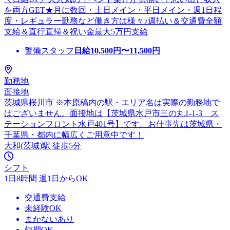
を両方GET★月に数回・土日メイン・平日メイン・週1日程
度・レギュラー勤務など働き方は様々♪週払い＆交通費全額
支給＆直行直帰＆祝い金最大5万円支給
警備スタッフ
日給
10,500
円〜
11,500
円
勤務地
面接地
茨城県桜川市 ※本原稿内の駅・エリア名は実際の勤務地で
はございません。面接地は【茨城県水戸市三の丸1-1-3 ス
テーションフロント水戸401号】です。お仕事先は茨城県・
千葉県・都内に幅広くご用意中です！
大和(茨城)駅 徒歩5分
シフト
1日8時間 週1日からOK
交通費支給
未経験OK
まかないあり
短期OK