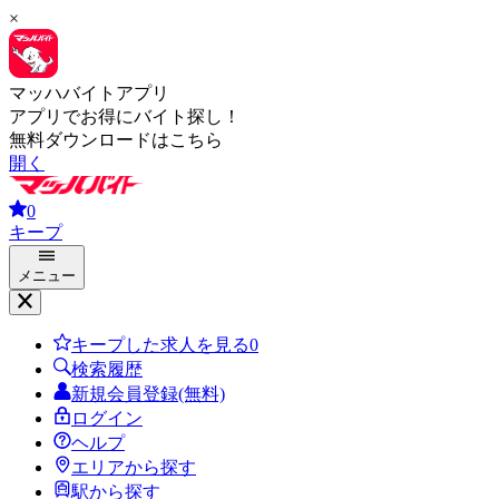
×
マッハバイトアプリ
アプリでお得にバイト探し！
無料ダウンロードはこちら
開く
0
キープ
メニュー
キープした求人を見る
0
検索履歴
新規会員登録(無料)
ログイン
ヘルプ
エリアから探す
駅から探す