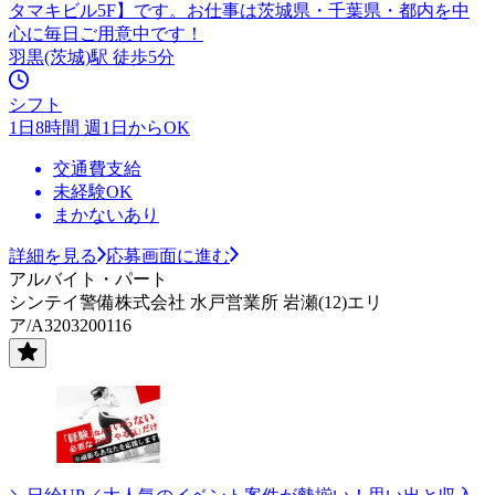
タマキビル5F】です。お仕事は茨城県・千葉県・都内を中
心に毎日ご用意中です！
羽黒(茨城)駅 徒歩5分
シフト
1日8時間 週1日からOK
交通費支給
未経験OK
まかないあり
詳細を見る
応募画面に進む
アルバイト・パート
シンテイ警備株式会社 水戸営業所 岩瀬(12)エリ
ア/A3203200116