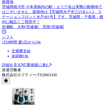
面接地
茨城県桜川市 ※本原稿内の駅・エリア名は実際の勤務地で
はございません。面接地は【茨城県水戸市三の丸1-1-3 ス
テーションフロント水戸401号】です。茨城県・千葉県・都
内に幅広くご用意中！
岩瀬駅、大和(茨城)駅、羽黒(茨城)駅
シフト
1日8時間 週1日からOK
交通費支給
未経験OK
詳細を見る
応募画面に進む
派遣労働者
株式会社ロフティー/TS20001456