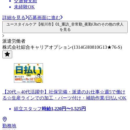
交通費支給
未経験OK
詳細を見る
応募画面に進む
ユースタイルケア【桜川市】01_重訪_非常勤_夜勤/Jbのその他の求人
を見る
派遣労働者
株式会社綜合キャリアオプション(1314GH0810G13★76-S)
【20代～40代活躍中】社保完備・派遣のお仕事☆週5で働け
る☆生産ラインでの加工・パーツ付け・補助作業/日払いOK
組立スタッフ
時給
1,220
円〜
1,525
円
勤務地