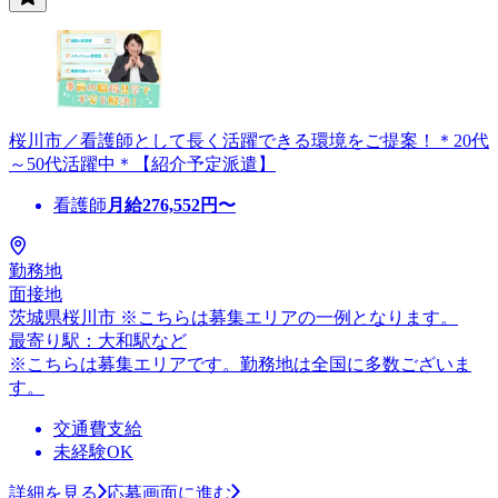
桜川市／看護師として長く活躍できる環境をご提案！＊20代
～50代活躍中＊【紹介予定派遣】
看護師
月給
276,552
円〜
勤務地
面接地
茨城県桜川市 ※こちらは募集エリアの一例となります。
最寄り駅：大和駅など
※こちらは募集エリアです。勤務地は全国に多数ございま
す。
交通費支給
未経験OK
詳細を見る
応募画面に進む