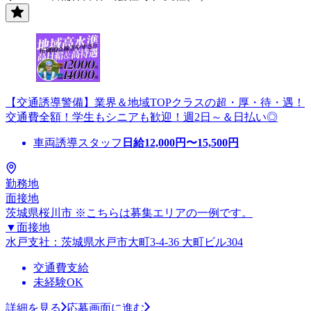
【交通誘導警備】業界＆地域TOPクラスの超・厚・待・遇！
交通費全額！学生もシニアも歓迎！週2日～＆日払い◎
車両誘導スタッフ
日給
12,000
円〜
15,500
円
勤務地
面接地
茨城県桜川市 ※こちらは募集エリアの一例です。
▼面接地
水戸支社：茨城県水戸市大町3-4-36 大町ビル304
交通費支給
未経験OK
詳細を見る
応募画面に進む