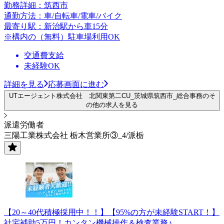
勤務詳細：筑西市
通勤方法：車/自転車/電車/バイク
最寄り駅：新治駅から車15分
※構内の（無料）駐車場利用OK
交通費支給
未経験OK
詳細を見る
応募画面に進む
UTエージェント株式会社 北関東第二CU_茨城県筑西市_総合事務のそ
の他の求人を見る
派遣労働者
三陽工業株式会社 栃木営業所③_4/派栃
【20～40代積極採用中！！】【95%の方が未経験START！】
社宅補助5万円！カンタン機械操作＆検査業務♪