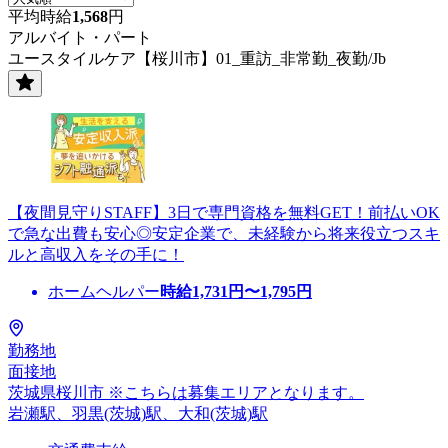
平均時給
1,568
円
アルバイト・パート
ユースタイルケア【桜川市】01_重訪_非常勤_夜勤/Jb
【夜間見守りSTAFF】3日で専門資格を無料GET！前払いOK
で急な出費も安心◎安定企業で、未経験から将来役立つスキ
ルと高収入をその手に！
ホームヘルパー
時給
1,731
円〜
1,795
円
勤務地
面接地
茨城県桜川市 ※こちらは募集エリアとなります。
岩瀬駅、羽黒(茨城)駅、大和(茨城)駅