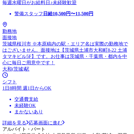
毎週水曜日がお給料日♪未経験歓迎
警備スタッフ
日給
10,500
円〜
11,500
円
勤務地
面接地
茨城県桜川市 ※本原稿内の駅・エリア名は実際の勤務地で
はございません。面接地は【茨城県土浦市大和町8-22 土浦
タマキビル5F】です。お仕事は茨城県・千葉県・都内を中
心に毎日ご用意中です！
大和(茨城)駅
シフト
1日8時間 週1日からOK
交通費支給
未経験OK
まかないあり
詳細を見る
応募画面に進む
アルバイト・パート