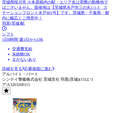
茨城県桜川市 ※本原稿内の駅・エリア名は実際の勤務地で
はございません。面接地は【茨城県水戸市三の丸1-1-3 ス
テーションフロント水戸401号】です。茨城県・千葉県・都
内に幅広くご用意中！
羽黒(茨城)駅
シフト
1日8時間 週1日からOK
交通費支給
未経験OK
まかないあり
詳細を見る
応募画面に進む
アルバイト・パート
シンテイ警備株式会社 茨城支社 羽黒(茨城)(15)エリ
ア/A3203200115