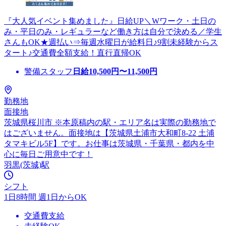
『大人気イベント集めました』日給UP＼Wワーク・土日の
み・平日のみ・レギュラーなど働き方は自分で決める／学生
さんもOK★週払い⇒毎週水曜日が給料日♪9割未経験からス
タート♪交通費全額支給！直行直帰OK
警備スタッフ
日給
10,500
円〜
11,500
円
勤務地
面接地
茨城県桜川市 ※本原稿内の駅・エリア名は実際の勤務地で
はございません。面接地は【茨城県土浦市大和町8-22 土浦
タマキビル5F】です。お仕事は茨城県・千葉県・都内を中
心に毎日ご用意中です！
羽黒(茨城)駅
シフト
1日8時間 週1日からOK
交通費支給