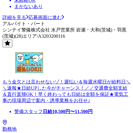
未経験OK
まかないあり
詳細を見る
応募画面に進む
アルバイト・パート
シンテイ警備株式会社 水戸営業所 岩瀬・大和(茨城)・羽黒
(茨城)(28)エリア/A3203200116
もう金欠とは言わせないゾ！週払い＆毎週水曜日が給料日＼
＼速報★日給UPした今がチャーンス！／／交通費全額支給
＆直行直帰OK！早く終わっても日給は全額を保証★電気工
事の現場周辺で案内・誘導業務をお任せ♪
警備スタッフ
日給
10,500
円〜
11,500
円
勤務地