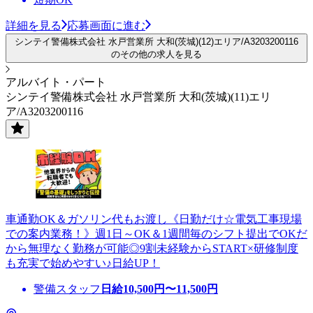
詳細を見る
応募画面に進む
シンテイ警備株式会社 水戸営業所 大和(茨城)(12)エリア/A3203200116
のその他の求人を見る
アルバイト・パート
シンテイ警備株式会社 水戸営業所 大和(茨城)(11)エリ
ア/A3203200116
車通勤OK＆ガソリン代もお渡し《日勤だけ☆電気工事現場
での案内業務！》週1日～OK＆1週間毎のシフト提出でOKだ
から無理なく勤務が可能◎9割未経験からSTART×研修制度
も充実で始めやすい♪日給UP！
警備スタッフ
日給
10,500
円〜
11,500
円