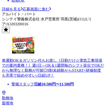
短期OK
詳細を見る
応募画面に進む
アルバイト・パート
シンテイ警備株式会社 水戸営業所 羽黒(茨城)(11)エリ
ア/A3203200116
車通勤OK＆ガソリン代もお渡し《日勤だけ☆電気工事現場
での案内業務！》週1日～OK＆1週間毎のシフト提出でOKだ
から無理なく勤務が可能◎9割未経験からSTART×研修制度
も充実で始めやすい♪日給UP！
警備スタッフ
日給
10,500
円〜
11,500
円
勤務地
面接地