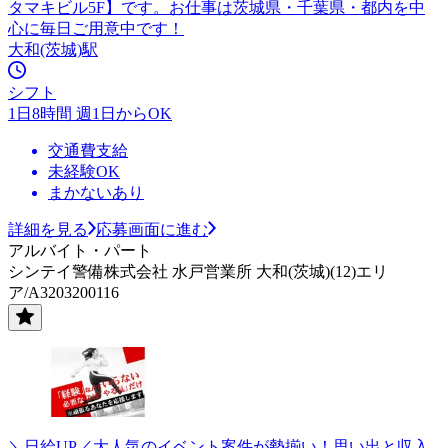
タマキビル5F】です。お仕事は茨城県・千葉県・都内を中
心に毎日ご用意中です！
大和(茨城)駅
シフト
1日8時間 週1日からOK
交通費支給
未経験OK
まかないあり
詳細を見る
応募画面に進む
アルバイト・パート
シンテイ警備株式会社 水戸営業所 大和(茨城)(12)エリ
ア/A3203200116
＼日給UP／大人気のイベント案件が勢揃い！思い出と収入