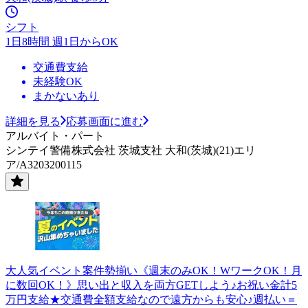
シフト
1日8時間 週1日からOK
交通費支給
未経験OK
まかないあり
詳細を見る
応募画面に進む
アルバイト・パート
シンテイ警備株式会社 茨城支社 大和(茨城)(21)エリ
ア/A3203200115
大人気イベント案件勢揃い《週末のみOK！WワークOK！月
に数回OK！》思い出と収入を両方GETしよう♪お祝い金計5
万円支給★交通費全額支給なので遠方からも安心♪週払い＝