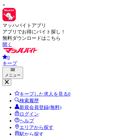
×
マッハバイトアプリ
アプリでお得にバイト探し！
無料ダウンロードはこちら
開く
0
キープ
メニュー
キープした求人を見る
0
検索履歴
新規会員登録(無料)
ログイン
ヘルプ
エリアから探す
駅から探す