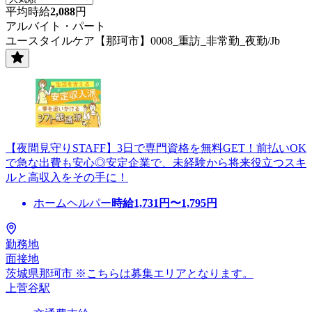
平均時給
2,088
円
アルバイト・パート
ユースタイルケア【那珂市】0008_重訪_非常勤_夜勤/Jb
【夜間見守りSTAFF】3日で専門資格を無料GET！前払いOK
で急な出費も安心◎安定企業で、未経験から将来役立つスキ
ルと高収入をその手に！
ホームヘルパー
時給
1,731
円〜
1,795
円
勤務地
面接地
茨城県那珂市 ※こちらは募集エリアとなります。
上菅谷駅