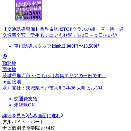
【交通誘導警備】業界＆地域TOPクラスの超・厚・待・遇！
交通費全額！学生もシニアも歓迎！週2日～＆日払い◎
車両誘導スタッフ
日給
12,000
円〜
15,500
円
勤務地
面接地
茨城県那珂市 ※こちらは募集エリアの一例です。
▼面接地
水戸支社：茨城県水戸市大町3-4-36 大町ビル304
交通費支給
未経験OK
詳細を見る
応募画面に進む
アルバイト・パート
ナビ個別指導学院 那珂校