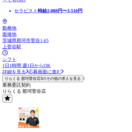
セラピスト
時給
2,088
円〜
3,510
円
勤務地
面接地
茨城県那珂市菅谷1-65
上菅谷駅
シフト
1日1時間 週1日からOK
詳細を見る
応募画面に進む
りらくる 那珂菅谷店3のその他の求人を見る
業務委託契約
りらくる 那珂菅谷店