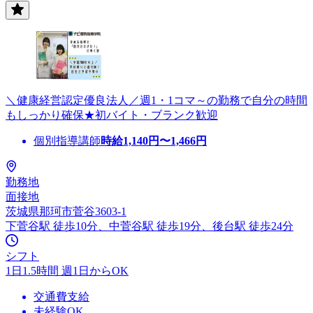
＼健康経営認定優良法人／週1・1コマ～の勤務で自分の時間
もしっかり確保★初バイト・ブランク歓迎
個別指導講師
時給
1,140
円〜
1,466
円
勤務地
面接地
茨城県那珂市菅谷3603-1
下菅谷駅 徒歩10分、中菅谷駅 徒歩19分、後台駅 徒歩24分
シフト
1日1.5時間 週1日からOK
交通費支給
未経験OK