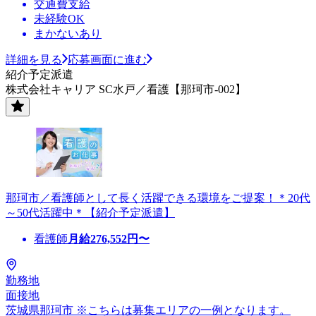
交通費支給
未経験OK
まかないあり
詳細を見る
応募画面に進む
紹介予定派遣
株式会社キャリア SC水戸／看護【那珂市-002】
那珂市／看護師として長く活躍できる環境をご提案！＊20代
～50代活躍中＊【紹介予定派遣】
看護師
月給
276,552
円〜
勤務地
面接地
茨城県那珂市 ※こちらは募集エリアの一例となります。