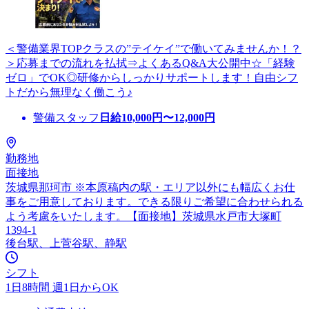
＜警備業界TOPクラスの”テイケイ”で働いてみませんか！？
＞応募までの流れを払拭⇒よくあるQ&A大公開中☆「経験
ゼロ」でOK◎研修からしっかりサポートします！自由シフ
トだから無理なく働こう♪
警備スタッフ
日給
10,000
円〜
12,000
円
勤務地
面接地
茨城県那珂市 ※本原稿内の駅・エリア以外にも幅広くお仕
事をご用意しております。できる限りご希望に合わせられる
よう考慮をいたします。【面接地】茨城県水戸市大塚町
1394-1
後台駅、上菅谷駅、静駅
シフト
1日8時間 週1日からOK