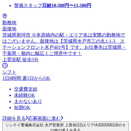
警備スタッフ
日給
10,500
円〜
11,500
円
勤務地
面接地
茨城県那珂市 ※本原稿内の駅・エリア名は実際の勤務地で
はございません。面接地は【茨城県水戸市三の丸1-1-3 ス
テーションフロント水戸401号】です。お仕事先は茨城県・
千葉県・都内に幅広くご用意中です！
上菅谷駅 徒歩5分
シフト
1日8時間 週1日からOK
交通費支給
未経験OK
まかないあり
短期OK
詳細を見る
応募画面に進む
シンテイ警備株式会社 水戸営業所 上菅谷(12)エリア/A3203200116のそ
の他の求人を見る