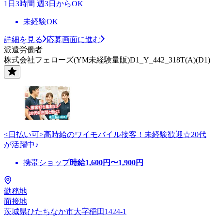
1日3時間 週3日からOK
未経験OK
詳細を見る
応募画面に進む
派遣労働者
株式会社フェローズ(YM未経験量販)D1_Y_442_318T(A)(D1)
<日払い可>高時給のワイモバイル接客！未経験歓迎☆20代
が活躍中♪
携帯ショップ
時給
1,600
円〜
1,900
円
勤務地
面接地
茨城県ひたちなか市大字稲田1424-1