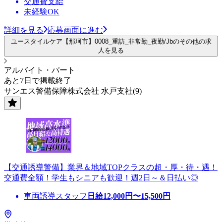
交通費支給
未経験OK
詳細を見る
応募画面に進む
ユースタイルケア【那珂市】0008_重訪_非常勤_夜勤/Jbのその他の求
人を見る
アルバイト・パート
あと7日で掲載終了
サンエス警備保障株式会社 水戸支社(9)
【交通誘導警備】業界＆地域TOPクラスの超・厚・待・遇！
交通費全額！学生もシニアも歓迎！週2日～＆日払い◎
車両誘導スタッフ
日給
12,000
円〜
15,500
円