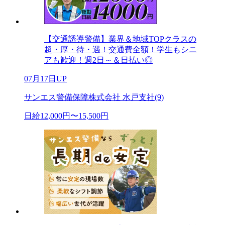
【交通誘導警備】業界＆地域TOPクラスの
超・厚・待・遇！交通費全額！学生もシニ
アも歓迎！週2日～＆日払い◎
07月17日UP
サンエス警備保障株式会社 水戸支社(9)
日給12,000円〜15,500円