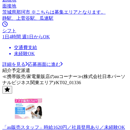
面接地
茨城県那珂市 ※こちらは募集エリアとなります。
静駅、上菅谷駅、瓜連駅
シフト
1日4時間 週1日からOK
交通費支給
未経験OK
詳細を見る
応募画面に進む
紹介予定派遣
≪携帯販売/家電量販店のauコーナー≫(株式会社日本パーソ
ナルビジネス関東エリア)/KT02_01336
「au販売スタッフ」時給1620円／社員登用あり／未経験OK