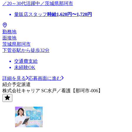
／20～30代活躍中／茨城県那珂市
量販店スタッフ
時給
1,620
円〜
1,720
円
勤務地
面接地
茨城県那珂市
下菅谷駅から徒歩32分
交通費支給
未経験OK
詳細を見る
応募画面に進む
紹介予定派遣
株式会社キャリア SC水戸／看護【那珂市-006】