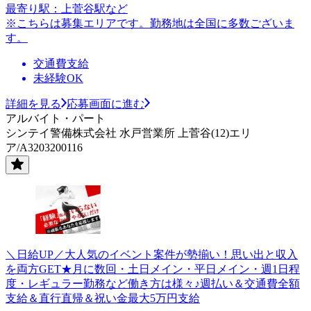
最寄り駅：上菅谷駅など
※こちらは募集エリアです。勤務地は全国に多数ございま
す。
交通費支給
未経験OK
詳細を見る
応募画面に進む
アルバイト・パート
シンテイ警備株式会社 水戸営業所 上菅谷(12)エリ
ア/A3203200116
＼日給UP／大人気のイベント案件が勢揃い！思い出と収入
を両方GET★月に数回・土日メイン・平日メイン・週1日程
度・レギュラー勤務など働き方は様々♪週払い＆交通費全額
支給＆直行直帰＆祝い金最大5万円支給