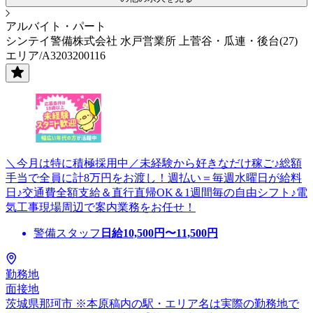
アルバイト・パート
シンテイ警備株式会社 水戸営業所 上菅谷・瓜連・後台(27)
エリア/A3203200116
＼今月は特に積極採用中／未経験から好きなだけ稼ご♪総額
手当で全員に計8万円をお渡し！週払い＝毎週水曜日が給料
日♪交通費全額支給＆直行直帰OK＆1週間毎の自由シフト♪電
気工事現場周辺で案内業務をお任せ！
警備スタッフ
日給
10,500
円〜
11,500
円
勤務地
面接地
茨城県那珂市 ※本原稿内の駅・エリア名は実際の勤務地で