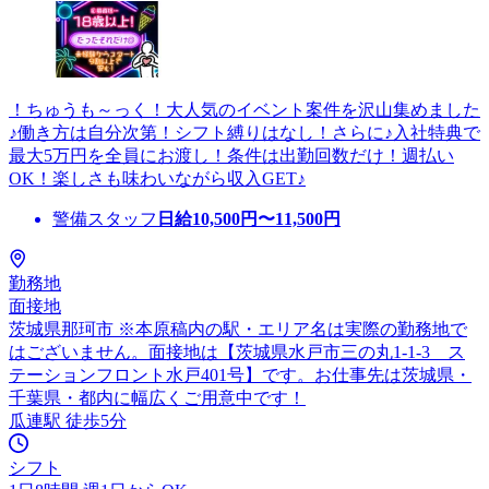
！ちゅうも～っく！大人気のイベント案件を沢山集めました
♪働き方は自分次第！シフト縛りはなし！さらに♪入社特典で
最大5万円を全員にお渡し！条件は出勤回数だけ！週払い
OK！楽しさも味わいながら収入GET♪
警備スタッフ
日給
10,500
円〜
11,500
円
勤務地
面接地
茨城県那珂市 ※本原稿内の駅・エリア名は実際の勤務地で
はございません。面接地は【茨城県水戸市三の丸1-1-3 ス
テーションフロント水戸401号】です。お仕事先は茨城県・
千葉県・都内に幅広くご用意中です！
瓜連駅 徒歩5分
シフト