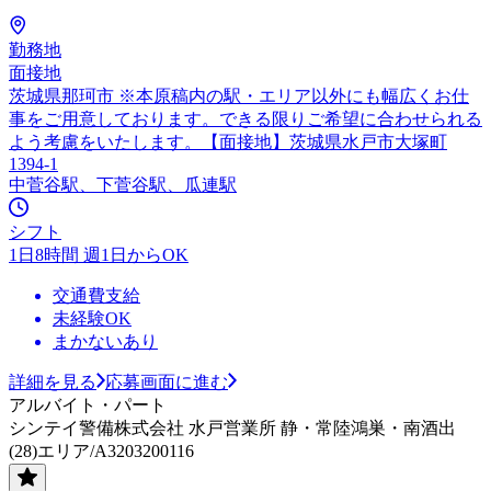
勤務地
面接地
茨城県那珂市 ※本原稿内の駅・エリア以外にも幅広くお仕
事をご用意しております。できる限りご希望に合わせられる
よう考慮をいたします。【面接地】茨城県水戸市大塚町
1394-1
中菅谷駅、下菅谷駅、瓜連駅
シフト
1日8時間 週1日からOK
交通費支給
未経験OK
まかないあり
詳細を見る
応募画面に進む
アルバイト・パート
シンテイ警備株式会社 水戸営業所 静・常陸鴻巣・南酒出
(28)エリア/A3203200116