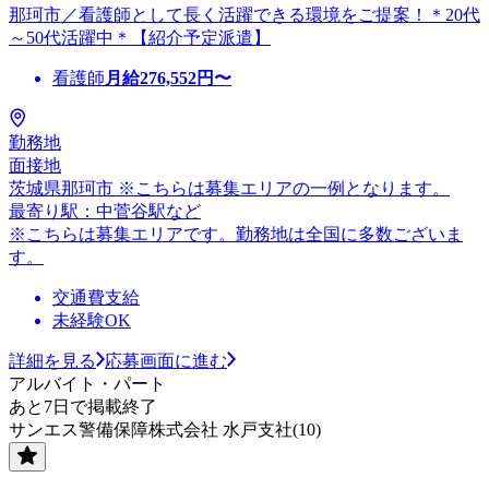
那珂市／看護師として長く活躍できる環境をご提案！＊20代
～50代活躍中＊【紹介予定派遣】
看護師
月給
276,552
円〜
勤務地
面接地
茨城県那珂市 ※こちらは募集エリアの一例となります。
最寄り駅：中菅谷駅など
※こちらは募集エリアです。勤務地は全国に多数ございま
す。
交通費支給
未経験OK
詳細を見る
応募画面に進む
アルバイト・パート
あと7日で掲載終了
サンエス警備保障株式会社 水戸支社(10)