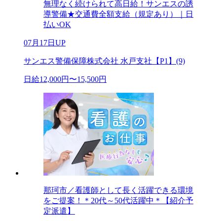
無理なく続けられて高日給！サンエスの誘
導警備★交通費全額支給（規定あり）｜日
払いOK
07月17日UP
サンエス警備保障株式会社 水戸支社【P1】(9)
日給12,000円〜15,500円
那珂市／看護師として長く活躍できる環境
をご提案！＊20代～50代活躍中＊【紹介予
定派遣】