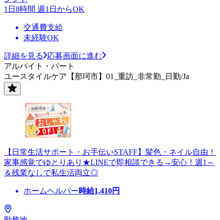
1日8時間 週1日からOK
交通費支給
未経験OK
詳細を見る
応募画面に進む
アルバイト・パート
ユースタイルケア【那珂市】01_重訪_非常勤_日勤/Ja
【日常生活サポート・お手伝いSTAFF】髪色・ネイル自由！
家事感覚でゆとりあり★LINEで即相談できる→安心！週1～
＆残業なしで私生活両立◎
ホームヘルパー
時給
1,410
円
勤務地