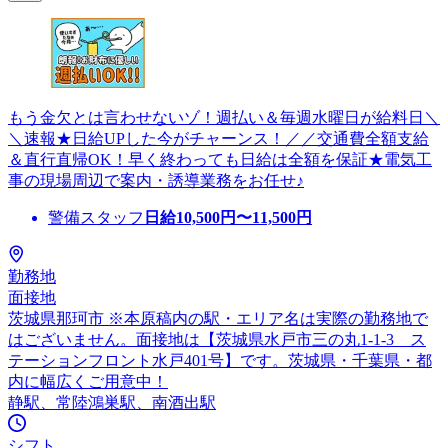
もう金欠とは言わせないゾ！週払い＆毎週水曜日が給料日＼
＼速報★日給UPした今がチャーンス！／／交通費全額支給
＆直行直帰OK！早く終わっても日給は全額を保証★電気工
事の現場周辺で案内・誘導業務をお任せ♪
警備スタッフ
日給
10,500
円〜
11,500
円
勤務地
面接地
茨城県那珂市 ※本原稿内の駅・エリア名は実際の勤務地で
はございません。面接地は【茨城県水戸市三の丸1-1-3 ス
テーションフロント水戸401号】です。茨城県・千葉県・都
内に幅広くご用意中！
静駅、常陸鴻巣駅、南酒出駅
シフト