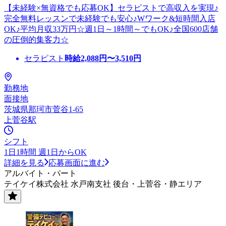
【未経験×無資格でも応募OK】セラピストで高収入を実現♪
完全無料レッスンで未経験でも安心♪Wワーク&短時間入店
OK♪平均月収33万円☆週1日～1時間～でもOK♪全国600店舗
の圧倒的集客力☆
セラピスト
時給
2,088
円〜
3,510
円
勤務地
面接地
茨城県那珂市菅谷1-65
上菅谷駅
シフト
1日1時間 週1日からOK
詳細を見る
応募画面に進む
アルバイト・パート
テイケイ株式会社 水戸南支社 後台・上菅谷・静エリア