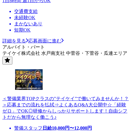
1日8時間 週1日からOK
交通費支給
未経験OK
まかないあり
短期OK
詳細を見る
応募画面に進む
アルバイト・パート
テイケイ株式会社 水戸南支社 中菅谷・下菅谷・瓜連エリア
＜警備業界TOPクラスの”テイケイ”で働いてみませんか！？
＞応募までの流れを払拭⇒よくあるQ&A大公開中☆「経験
ゼロ」でOK◎研修からしっかりサポートします！自由シフ
トだから無理なく働こう♪
警備スタッフ
日給
10,000
円〜
12,000
円