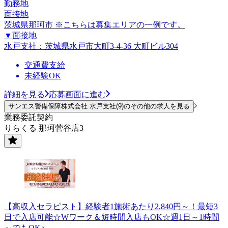
勤務地
面接地
茨城県那珂市 ※こちらは募集エリアの一例です。
▼面接地
水戸支社：茨城県水戸市大町3-4-36 大町ビル304
交通費支給
未経験OK
詳細を見る
応募画面に進む
サンエス警備保障株式会社 水戸支社(9)のその他の求人を見る
業務委託契約
りらくる 那珂菅谷店3
【高収入セラピスト】経験者1施術あたり2,840円～！最短3
日で入店可能☆Wワーク＆短時間入店もOK☆週1日～1時間
～でもOK♪