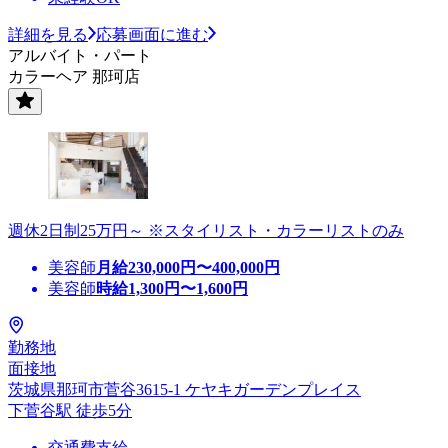
詳細を見る
応募画面に進む
アルバイト・パート
カラーヘア 那珂店
週休2日制25万円～ ※スタイリスト・カラーリストのみ
美容師
月給
230,000
円〜
400,000
円
美容師
時給
1,300
円〜
1,600
円
勤務地
面接地
茨城県那珂市菅谷3615-1 ケヤキガーデンプレイス
下菅谷駅 徒歩5分
交通費支給