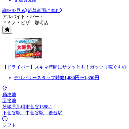
詳細を見る
応募画面に進む
アルバイト・パート
ドミノ・ピザ 那珂店
【ドライバー】スキマ時間にサクッとも！ガッツリ稼ぐも◎
デリバリースタッフ
時給
1,080
円〜
1,350
円
勤務地
面接地
茨城県那珂市菅谷1588-1
下菅谷駅、中菅谷駅、後台駅
シフト