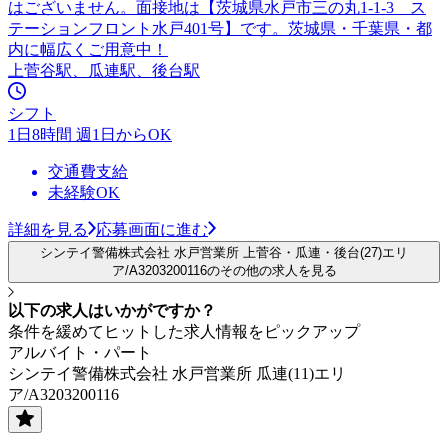
はございません。面接地は【茨城県水戸市三の丸1-1-3 ス
テーションフロント水戸401号】です。茨城県・千葉県・都
内に幅広くご用意中！
上菅谷駅、瓜連駅、後台駅
シフト
1日8時間 週1日からOK
交通費支給
未経験OK
詳細を見る
応募画面に進む
シンテイ警備株式会社 水戸営業所 上菅谷・瓜連・後台(27)エリ
ア/A3203200116のその他の求人を見る
以下の求人はいかがですか？
条件を緩めてヒットした求人情報をピックアップ
アルバイト・パート
シンテイ警備株式会社 水戸営業所 瓜連(11)エリ
ア/A3203200116