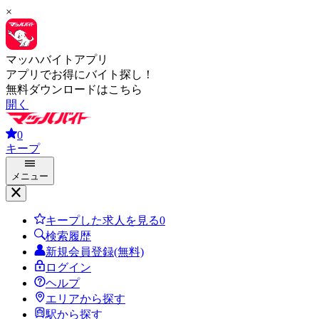
×
マッハバイトアプリ
アプリでお得にバイト探し！
無料ダウンロードはこちら
開く
0
キープ
メニュー
キープした求人を見る
0
検索履歴
新規会員登録(無料)
ログイン
ヘルプ
エリアから探す
駅から探す