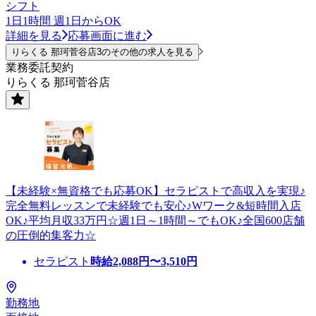
シフト
1日1時間 週1日からOK
詳細を見る
応募画面に進む
りらくる 那珂菅谷店3のその他の求人を見る
業務委託契約
りらくる 那珂菅谷店
【未経験×無資格でも応募OK】セラピストで高収入を実現♪
完全無料レッスンで未経験でも安心♪Wワーク&短時間入店
OK♪平均月収33万円☆週1日～1時間～でもOK♪全国600店舗
の圧倒的集客力☆
セラピスト
時給
2,088
円〜
3,510
円
勤務地