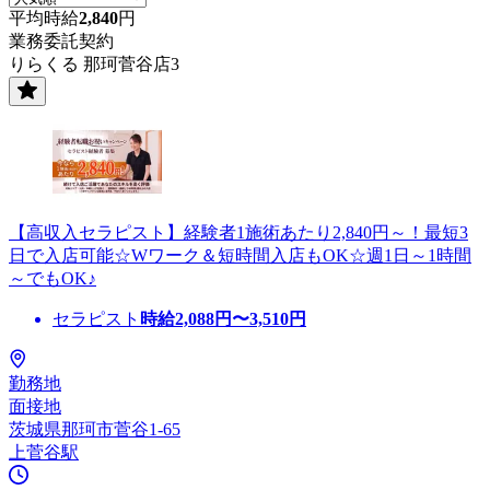
平均時給
2,840
円
業務委託契約
りらくる 那珂菅谷店3
【高収入セラピスト】経験者1施術あたり2,840円～！最短3
日で入店可能☆Wワーク＆短時間入店もOK☆週1日～1時間
～でもOK♪
セラピスト
時給
2,088
円〜
3,510
円
勤務地
面接地
茨城県那珂市菅谷1-65
上菅谷駅