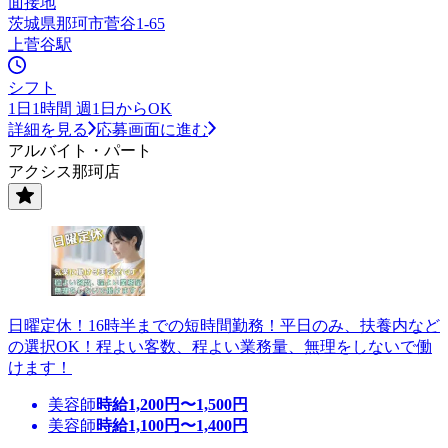
面接地
茨城県那珂市菅谷1-65
上菅谷駅
シフト
1日1時間 週1日からOK
詳細を見る
応募画面に進む
アルバイト・パート
アクシス那珂店
日曜定休！16時半までの短時間勤務！平日のみ、扶養内など
の選択OK！程よい客数、程よい業務量、無理をしないで働
けます！
美容師
時給
1,200
円〜
1,500
円
美容師
時給
1,100
円〜
1,400
円