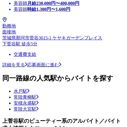
美容師
月給
230,000
円〜
400,000
円
美容師
時給
1,300
円〜
1,600
円
勤務地
面接地
茨城県那珂市菅谷3615-1 ケヤキガーデンプレイス
下菅谷駅 徒歩5分
交通費支給
詳細を見る
応募画面に進む
同一路線の人気駅からバイトを探す
水戸駅
常陸青柳駅
安積永盛駅
常陸大宮駅
上菅谷駅のビューティー系のアルバイト／バイト