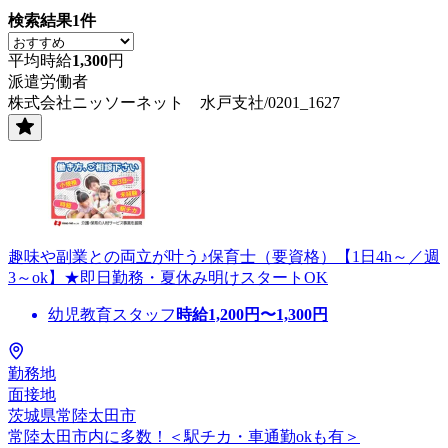
検索結果
1
件
平均時給
1,300
円
派遣労働者
株式会社ニッソーネット 水戸支社/0201_1627
趣味や副業との両立が叶う♪保育士（要資格）【1日4h～／週
3～ok】★即日勤務・夏休み明けスタートOK
幼児教育スタッフ
時給
1,200
円〜
1,300
円
勤務地
面接地
茨城県常陸太田市
常陸太田市内に多数！＜駅チカ・車通勤okも有＞