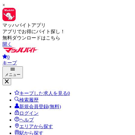
×
マッハバイトアプリ
アプリでお得にバイト探し！
無料ダウンロードはこちら
開く
0
キープ
メニュー
キープした求人を見る
0
検索履歴
新規会員登録(無料)
ログイン
ヘルプ
エリアから探す
駅から探す