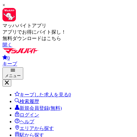
×
マッハバイトアプリ
アプリでお得にバイト探し！
無料ダウンロードはこちら
開く
0
キープ
メニュー
キープした求人を見る
0
検索履歴
新規会員登録(無料)
ログイン
ヘルプ
エリアから探す
駅から探す