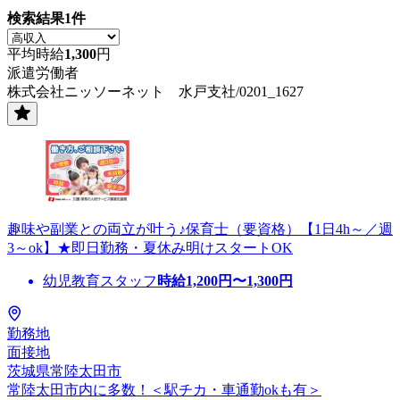
検索結果
1
件
平均時給
1,300
円
派遣労働者
株式会社ニッソーネット 水戸支社/0201_1627
趣味や副業との両立が叶う♪保育士（要資格）【1日4h～／週
3～ok】★即日勤務・夏休み明けスタートOK
幼児教育スタッフ
時給
1,200
円〜
1,300
円
勤務地
面接地
茨城県常陸太田市
常陸太田市内に多数！＜駅チカ・車通勤okも有＞