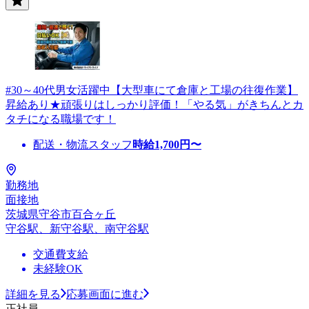
#30～40代男女活躍中【大型車にて倉庫と工場の往復作業】
昇給あり★頑張りはしっかり評価！「やる気」がきちんとカ
タチになる職場です！
配送・物流スタッフ
時給
1,700
円〜
勤務地
面接地
茨城県守谷市百合ヶ丘
守谷駅、新守谷駅、南守谷駅
交通費支給
未経験OK
詳細を見る
応募画面に進む
正社員