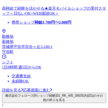
高時給で経験を活かせる★楽天モバイルショップの受付スタ
ッフ＜日払いOK×WEB面談OK＞
携帯ショップ
時給
1,700
円〜
2,000
円
勤務地
面接地
茨城県守谷市百合ヶ丘3-249-1
守谷駅
シフト
1日8時間 週5日からOK
交通費支給
未経験OK
詳細を見る
応募画面に進む
株式会社フェローズ(Rショップ経験)D1_RK_445_2663S(A)(D1)のその
他の求人を見る