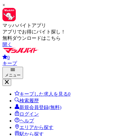
×
マッハバイトアプリ
アプリでお得にバイト探し！
無料ダウンロードはこちら
開く
0
キープ
メニュー
キープした求人を見る
0
検索履歴
新規会員登録(無料)
ログイン
ヘルプ
エリアから探す
駅から探す