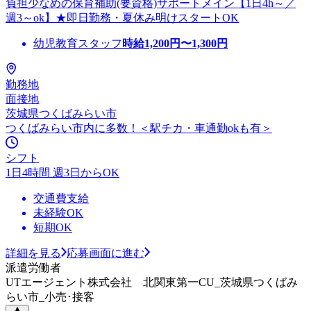
負担少なめの保育補助(要資格)サポートメイン【1日4h～／
週3～ok】★即日勤務・夏休み明けスタートOK
幼児教育スタッフ
時給
1,200
円〜
1,300
円
勤務地
面接地
茨城県つくばみらい市
つくばみらい市内に多数！＜駅チカ・車通勤okも有＞
シフト
1日4時間 週3日からOK
交通費支給
未経験OK
短期OK
詳細を見る
応募画面に進む
派遣労働者
UTエージェント株式会社 北関東第一CU_茨城県つくばみ
らい市_小売･接客