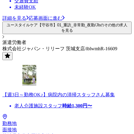
交通費支給
未経験OK
詳細を見る
応募画面に進む
ユースタイルケア【守谷市】01_重訪_非常勤_夜勤/Jbのその他の求人
を見る
派遣労働者
株式会社ジャパン・リリーフ 茨城支店/iblwmhR-16609
【週3日～勤務OK♪】病院内の清掃スタッフさん募集
老人介護施設スタッフ
時給
1,300
円〜
勤務地
面接地