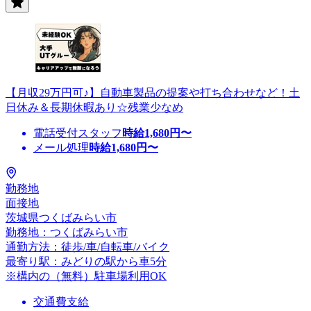
【月収29万円可♪】自動車製品の提案や打ち合わせなど！土
日休み＆長期休暇あり☆残業少なめ
電話受付スタッフ
時給
1,680
円〜
メール処理
時給
1,680
円〜
勤務地
面接地
茨城県つくばみらい市
勤務地：つくばみらい市
通勤方法：徒歩/車/自転車/バイク
最寄り駅：みどりの駅から車5分
※構内の（無料）駐車場利用OK
交通費支給