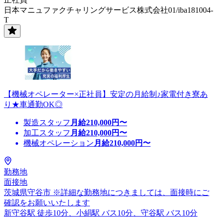
日本マニュファクチャリングサービス株式会社01/iba181004-
T
【機械オペレーター×正社員】安定の月給制♪家電付き寮あ
り★車通勤OK◎
製造スタッフ
月給
210,000
円〜
加工スタッフ
月給
210,000
円〜
機械オペレーション
月給
210,000
円〜
勤務地
面接地
茨城県守谷市 ※詳細な勤務地につきましては、面接時にご
確認をお願いいたします
新守谷駅 徒歩10分、小絹駅 バス10分、守谷駅 バス10分