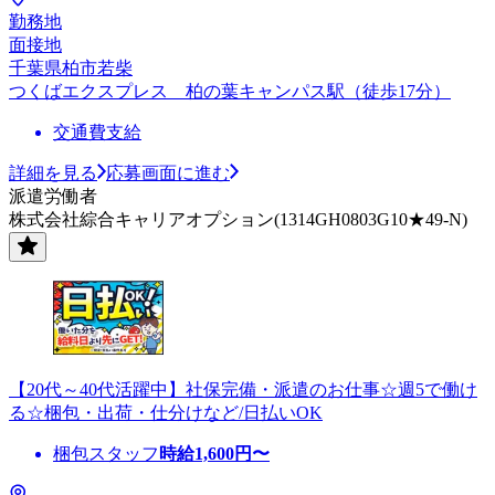
勤務地
面接地
千葉県柏市若柴
つくばエクスプレス 柏の葉キャンパス駅（徒歩17分）
交通費支給
詳細を見る
応募画面に進む
派遣労働者
株式会社綜合キャリアオプション(1314GH0803G10★49-N)
【20代～40代活躍中】社保完備・派遣のお仕事☆週5で働け
る☆梱包・出荷・仕分けなど/日払いOK
梱包スタッフ
時給
1,600
円〜