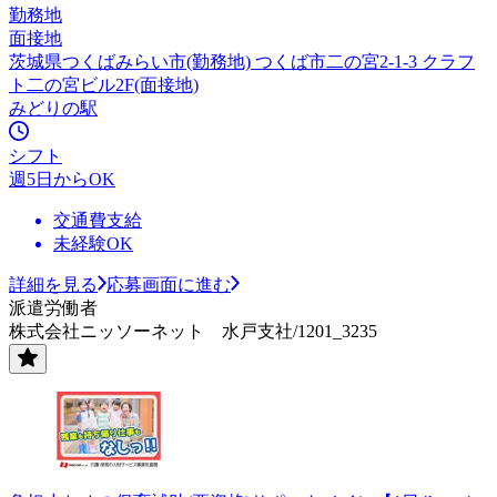
勤務地
面接地
茨城県つくばみらい市(勤務地) つくば市二の宮2-1-3 クラフ
ト二の宮ビル2F(面接地)
みどりの駅
シフト
週5日からOK
交通費支給
未経験OK
詳細を見る
応募画面に進む
派遣労働者
株式会社ニッソーネット 水戸支社/1201_3235