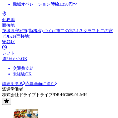
機械オペレーション
時給
1,250
円〜
勤務地
面接地
茨城県守谷市(勤務地) つくば市二の宮2-1-3 クラフト二の宮
ビル2F(面接地)
守谷駅
シフト
週5日からOK
交通費支給
未経験OK
詳細を見る
応募画面に進む
派遣労働者
株式会社ドライブトライブ/DR:HC069-01-MH