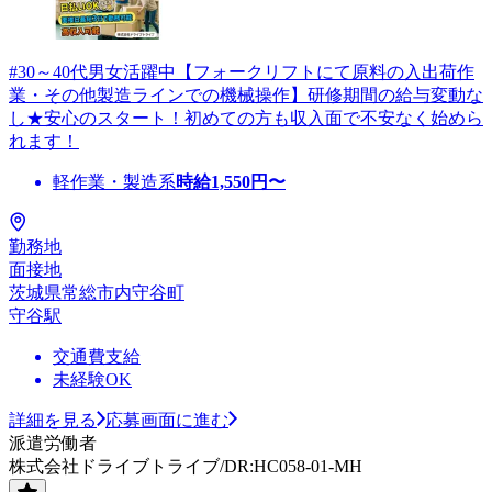
#30～40代男女活躍中【フォークリフトにて原料の入出荷作
業・その他製造ラインでの機械操作】研修期間の給与変動な
し★安心のスタート！初めての方も収入面で不安なく始めら
れます！
軽作業・製造系
時給
1,550
円〜
勤務地
面接地
茨城県常総市内守谷町
守谷駅
交通費支給
未経験OK
詳細を見る
応募画面に進む
派遣労働者
株式会社ドライブトライブ/DR:HC058-01-MH