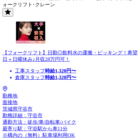
ォークリフト･クレーン
【フォークリフト】日勤◎飲料水の運搬・ピッキング！希望
日＋日曜休み♪月収28万円可！
工事スタッフ
時給
1,320
円〜
倉庫スタッフ
時給
1,320
円〜
勤務地
面接地
茨城県守谷市
勤務詳細：守谷市
通勤方法：徒歩/車/自転車/バイク
最寄り駅：守谷駅から車11分
※構内の（無料）駐車場利用OK