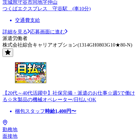
茨城県守谷市同地字仲山
つくばエクスプレス 守谷駅 (車10分)
交通費支給
詳細を見る
応募画面に進む
派遣労働者
株式会社綜合キャリアオプション(1314GH0803G10★80-N)
【20代～40代活躍中】社保完備・派遣のお仕事☆週5で働け
る☆氷製品の機械オペレーター/日払いOK
梱包スタッフ
時給
1,400
円〜
勤務地
面接地