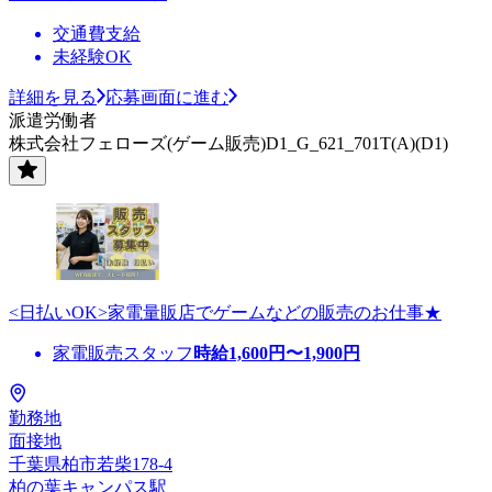
交通費支給
未経験OK
詳細を見る
応募画面に進む
派遣労働者
株式会社フェローズ(ゲーム販売)D1_G_621_701T(A)(D1)
<日払いOK>家電量販店でゲームなどの販売のお仕事★
家電販売スタッフ
時給
1,600
円〜
1,900
円
勤務地
面接地
千葉県柏市若柴178-4
柏の葉キャンパス駅