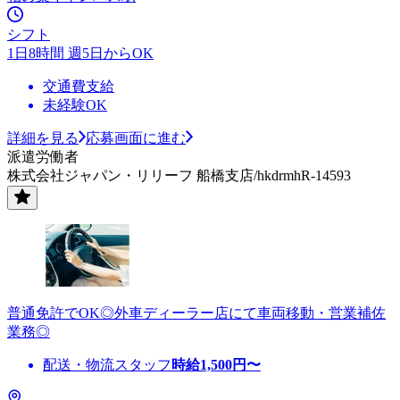
シフト
1日8時間 週5日からOK
交通費支給
未経験OK
詳細を見る
応募画面に進む
派遣労働者
株式会社ジャパン・リリーフ 船橋支店/hkdrmhR-14593
普通免許でOK◎外車ディーラー店にて車両移動・営業補佐
業務◎
配送・物流スタッフ
時給
1,500
円〜