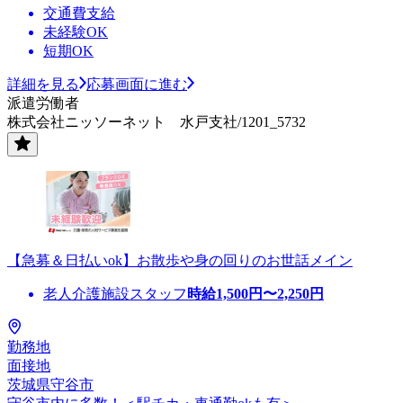
交通費支給
未経験OK
短期OK
詳細を見る
応募画面に進む
派遣労働者
株式会社ニッソーネット 水戸支社/1201_5732
【急募＆日払いok】お散歩や身の回りのお世話メイン
老人介護施設スタッフ
時給
1,500
円〜
2,250
円
勤務地
面接地
茨城県守谷市