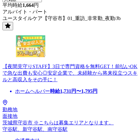
平均時給
1,664
円
アルバイト・パート
ユースタイルケア【守谷市】01_重訪_非常勤_夜勤/Jb
【夜間見守りSTAFF】3日で専門資格を無料GET！前払いOK
で急な出費も安心◎安定企業で、未経験から将来役立つスキ
ルと高収入をその手に！
ホームヘルパー
時給
1,731
円〜
1,795
円
勤務地
面接地
茨城県守谷市 ※こちらは募集エリアとなります。
守谷駅、新守谷駅、南守谷駅