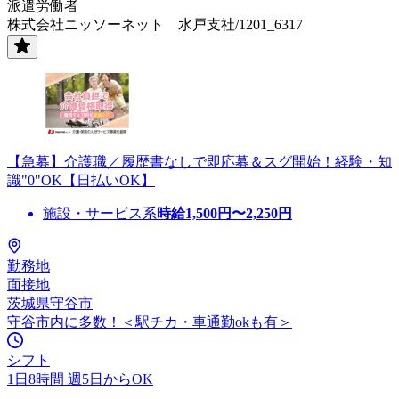
派遣労働者
株式会社ニッソーネット 水戸支社/1201_6317
【急募】介護職／履歴書なしで即応募＆スグ開始！経験・知
識"0"OK【日払いOK】
施設・サービス系
時給
1,500
円〜
2,250
円
勤務地
面接地
茨城県守谷市
守谷市内に多数！＜駅チカ・車通勤okも有＞
シフト
1日8時間 週5日からOK