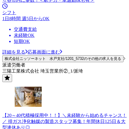
守谷市内に多数！＜駅チカ・車通勤okも有＞
シフト
1日8時間 週5日からOK
交通費支給
未経験OK
短期OK
詳細を見る
応募画面に進む
株式会社ニッソーネット 水戸支社/1201_5732のその他の求人を見る
派遣労働者
三陽工業株式会社 埼玉営業所②_1/派埼
【20～40代積極採用中！！】＼未経験から始めるチャンス！
／ 排ガス浄化触媒の製造スタッフ募集！年間休日125日＆大
型連休あり◎