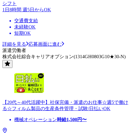
シフト
1日8時間 週5日からOK
交通費支給
未経験OK
短期OK
詳細を見る
応募画面に進む
派遣労働者
株式会社綜合キャリアオプション(1314GH0803G10★30-N)
【20代～40代活躍中】社保完備・派遣のお仕事☆週5で働け
る☆フィルム製品の生産条件管理・試験/日払いOK
機械オペレーション
時給
1,500
円〜