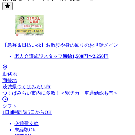
【急募＆日払いok】お散歩や身の回りのお世話メイン
老人介護施設スタッフ
時給
1,500
円〜
2,250
円
勤務地
面接地
茨城県つくばみらい市
つくばみらい市内に多数！＜駅チカ・車通勤okも有＞
シフト
1日8時間 週5日からOK
交通費支給
未経験OK