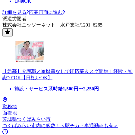
短期OK
詳細を見る
応募画面に進む
派遣労働者
株式会社ニッソーネット 水戸支社/1201_6265
【急募】介護職／履歴書なしで即応募＆スグ開始！経験・知
識"0"OK【日払いOK】
施設・サービス系
時給
1,500
円〜
2,250
円
勤務地
面接地
茨城県つくばみらい市
つくばみらい市内に多数！＜駅チカ・車通勤okも有＞