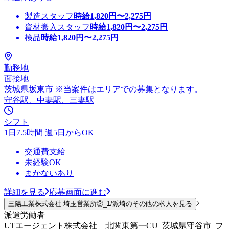
製造スタッフ
時給
1,820
円〜
2,275
円
資材搬入スタッフ
時給
1,820
円〜
2,275
円
検品
時給
1,820
円〜
2,275
円
勤務地
面接地
茨城県坂東市 ※当案件はエリアでの募集となります。
守谷駅、中妻駅、三妻駅
シフト
1日7.5時間 週5日からOK
交通費支給
未経験OK
まかないあり
詳細を見る
応募画面に進む
三陽工業株式会社 埼玉営業所②_1/派埼のその他の求人を見る
派遣労働者
UTエージェント株式会社 北関東第一CU_茨城県守谷市_フ