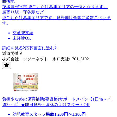
面接地
茨城県守谷市 ※こちらは募集エリアの一例となります。
最寄り駅：守谷駅など
※こちらは募集エリアです。勤務地は全国に多数ございま
す。
交通費支給
未経験OK
詳細を見る
応募画面に進む
派遣労働者
株式会社ニッソーネット 水戸支社/1201_3192
負担少なめの保育補助(要資格)サポートメイン【1日4h～／
週3～ok】★即日勤務・夏休み明けスタートOK
幼児教育スタッフ
時給
1,200
円〜
1,300
円