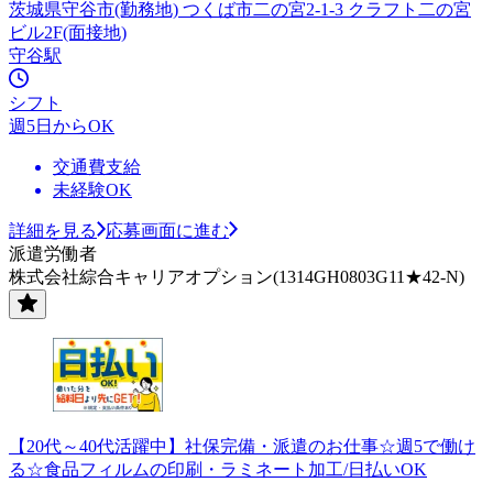
茨城県守谷市(勤務地) つくば市二の宮2-1-3 クラフト二の宮
ビル2F(面接地)
守谷駅
シフト
週5日からOK
交通費支給
未経験OK
詳細を見る
応募画面に進む
派遣労働者
株式会社綜合キャリアオプション(1314GH0803G11★42-N)
【20代～40代活躍中】社保完備・派遣のお仕事☆週5で働け
る☆食品フィルムの印刷・ラミネート加工/日払いOK