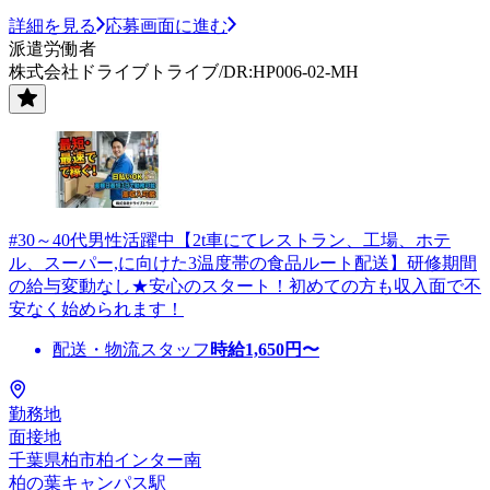
詳細を見る
応募画面に進む
派遣労働者
株式会社ドライブトライブ/DR:HP006-02-MH
#30～40代男性活躍中【2t車にてレストラン、工場、ホテ
ル、スーパー,に向けた3温度帯の食品ルート配送】研修期間
の給与変動なし★安心のスタート！初めての方も収入面で不
安なく始められます！
配送・物流スタッフ
時給
1,650
円〜
勤務地
面接地
千葉県柏市柏インター南
柏の葉キャンパス駅