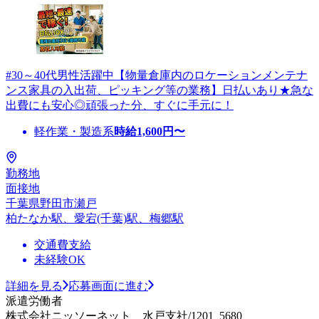
#30～40代男性活躍中【物量倉庫内のロケーションメンテナ
ンス家具の入出荷、ピッキング等の業務】日払いあり★急な
出費にも安心◎頑張った分、すぐに手元に！
軽作業・製造系
時給
1,600
円〜
勤務地
面接地
千葉県野田市瀬戸
柏たなか駅、愛宕(千葉)駅、梅郷駅
交通費支給
未経験OK
詳細を見る
応募画面に進む
派遣労働者
株式会社ニッソーネット 水戸支社/1201_5680