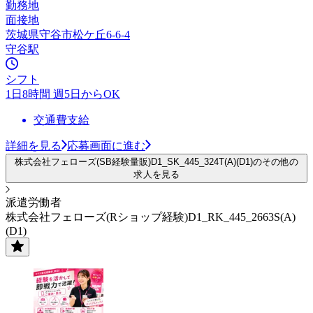
勤務地
面接地
茨城県守谷市松ケ丘6-6-4
守谷駅
シフト
1日8時間 週5日からOK
交通費支給
詳細を見る
応募画面に進む
株式会社フェローズ(SB経験量販)D1_SK_445_324T(A)(D1)のその他の
求人を見る
派遣労働者
株式会社フェローズ(Rショップ経験)D1_RK_445_2663S(A)
(D1)