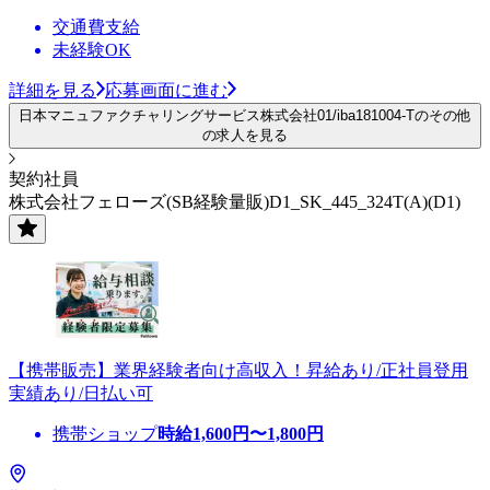
交通費支給
未経験OK
詳細を見る
応募画面に進む
日本マニュファクチャリングサービス株式会社01/iba181004-Tのその他
の求人を見る
契約社員
株式会社フェローズ(SB経験量販)D1_SK_445_324T(A)(D1)
【携帯販売】業界経験者向け高収入！昇給あり/正社員登用
実績あり/日払い可
携帯ショップ
時給
1,600
円〜
1,800
円