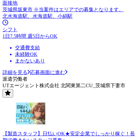
面接地
茨城県坂東市 ※当案件はエリアでの募集となります。
北水海道駅、水海道駅、小絹駅
シフト
1日7.5時間 週5日からOK
交通費支給
未経験OK
まかないあり
詳細を見る
応募画面に進む
派遣労働者
UTエージェント株式会社 北関東第二CU_茨城県下妻市
【製造スタッフ】日払いOK★安定企業でしっかり稼ぐ！長