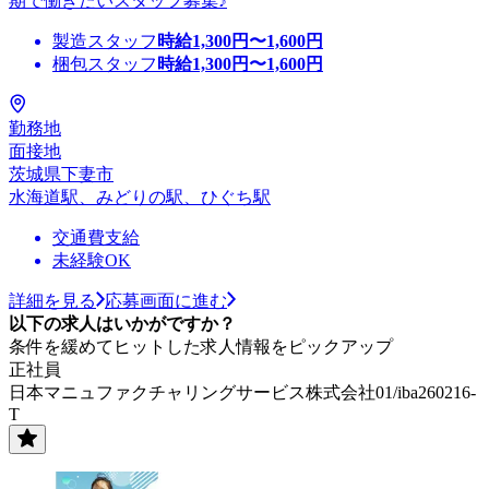
期で働きたいスタッフ募集♪
製造スタッフ
時給
1,300
円〜
1,600
円
梱包スタッフ
時給
1,300
円〜
1,600
円
勤務地
面接地
茨城県下妻市
水海道駅、みどりの駅、ひぐち駅
交通費支給
未経験OK
詳細を見る
応募画面に進む
以下の求人はいかがですか？
条件を緩めてヒットした求人情報をピックアップ
正社員
日本マニュファクチャリングサービス株式会社01/iba260216-
T