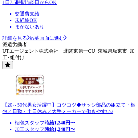
1日7.5時間 週5日からOK
交通費支給
未経験OK
まかないあり
詳細を見る
応募画面に進む
派遣労働者
UTエージェント株式会社 北関東第一CU_茨城県坂東市_加
工･組付け
【20～50代男女活躍中】コツコツ◆サッシ部品の組立て・梱
包／日勤・土日休み／大手メーカーで働きやすい♪
梱包スタッフ
時給
1,240
円〜
加工スタッフ
時給
1,240
円〜