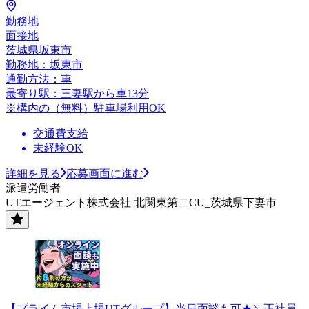
勤務地
面接地
茨城県坂東市
勤務地：坂東市
通勤方法：車
最寄り駅：三妻駅から車13分
※構内の（無料）駐車場利用OK
交通費支給
未経験OK
詳細を見る
応募画面に進む
派遣労働者
UTエージェント株式会社 北関東第二CU_茨城県下妻市
【プライム市場上場UTグループ】当日面談も可★＼正社員