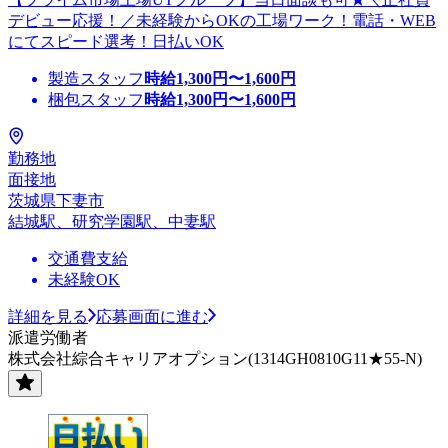
デビュー応援！／未経験からOKの工場ワーク！電話・WEB
にてスピード選考！日払いOK
製造スタッフ
時給
1,300
円〜
1,600
円
梱包スタッフ
時給
1,300
円〜
1,600
円
勤務地
面接地
茨城県下妻市
結城駅、研究学園駅、中妻駅
交通費支給
未経験OK
詳細を見る
応募画面に進む
派遣労働者
株式会社綜合キャリアオプション(1314GH0810G11★55-N)