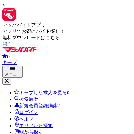
×
マッハバイトアプリ
アプリでお得にバイト探し！
無料ダウンロードはこちら
開く
0
キープ
メニュー
キープした求人を見る
0
検索履歴
新規会員登録(無料)
ログイン
ヘルプ
エリアから探す
駅から探す