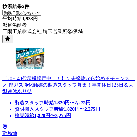
検索結果
2
件
平均時給
1,938
円
派遣労働者
三陽工業株式会社 埼玉営業所②/派埼
【20～40代積極採用中！！】＼未経験から始めるチャンス！
／ 排ガス浄化触媒の製造スタッフ募集！年間休日125日＆大
型連休あり◎
製造スタッフ
時給
1,820
円〜
2,275
円
資材搬入スタッフ
時給
1,820
円〜
2,275
円
検品
時給
1,820
円〜
2,275
円
勤務地