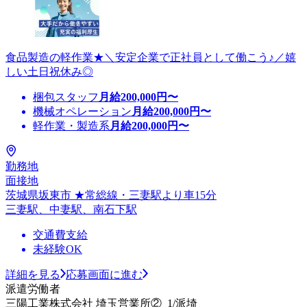
食品製造の軽作業★＼安定企業で正社員として働こう♪／嬉
しい土日祝休み◎
梱包スタッフ
月給
200,000
円〜
機械オペレーション
月給
200,000
円〜
軽作業・製造系
月給
200,000
円〜
勤務地
面接地
茨城県坂東市 ★常総線・三妻駅より車15分
三妻駅、中妻駅、南石下駅
交通費支給
未経験OK
詳細を見る
応募画面に進む
派遣労働者
三陽工業株式会社 埼玉営業所②_1/派埼