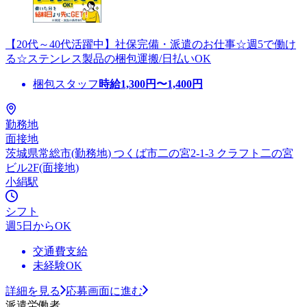
【20代～40代活躍中】社保完備・派遣のお仕事☆週5で働け
る☆ステンレス製品の梱包運搬/日払いOK
梱包スタッフ
時給
1,300
円〜
1,400
円
勤務地
面接地
茨城県常総市(勤務地) つくば市二の宮2-1-3 クラフト二の宮
ビル2F(面接地)
小絹駅
シフト
週5日からOK
交通費支給
未経験OK
詳細を見る
応募画面に進む
派遣労働者