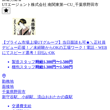
UTエージェント株式会社 南関東第一CU_千葉県野田市
【プライム市場上場UTグループ】当日面談も可★＼正社員
デビュー応援！／未経験からOKの工場ワーク！電話・WEB
にてスピード選考！日払いOK
製造スタッフ
時給
1,300
円〜
1,500
円
梱包スタッフ
時給
1,300
円〜
1,500
円
勤務地
面接地
千葉県野田市
新守谷駅、小絹駅、流山おおたかの森駅
交通費支給