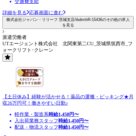
交通費支給
詳細を見る
応募画面に進む
株式会社ジャパン・リリーフ 茨城支店/ibdrmhR-15436のその他の求人
を見る
派遣労働者
UTエージェント株式会社 北関東第二CU_茨城県筑西市_フ
ォークリフト･クレーン
【土日休み】経験が活かせる！薬品の運搬・ピッキング★月
収26万円可！働きやすい日勤♪
軽作業・製造系
時給
1,450
円〜
入出荷業務スタッフ
時給
1,450
円〜
配送・物流スタッフ
時給
1,450
円〜