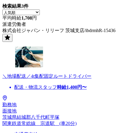
検索結果
3
件
平均時給
1,708
円
派遣労働者
株式会社ジャパン・リリーフ 茨城支店/ibdrmhR-15436
＼地場配送／4t集配固定ルートドライバー
配送・物流スタッフ
時給
1,400
円〜
勤務地
面接地
茨城県結城郡八千代町平塚
関東鉄道常総線 宗道駅 (車20分)