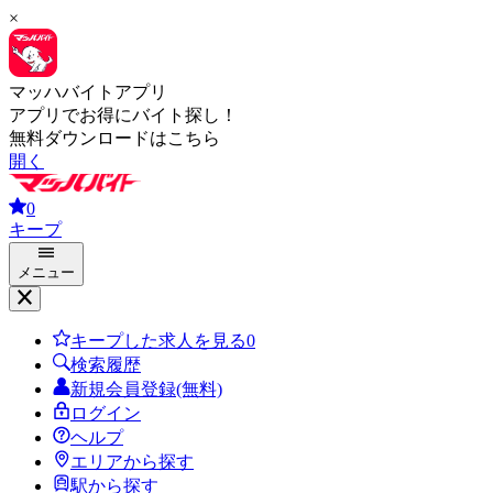
×
マッハバイトアプリ
アプリでお得にバイト探し！
無料ダウンロードはこちら
開く
0
キープ
メニュー
キープした求人を見る
0
検索履歴
新規会員登録(無料)
ログイン
ヘルプ
エリアから探す
駅から探す