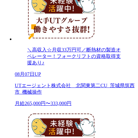
＼高収入☆月収33万円可／断熱材の製造オ
ペレーター！フォークリフトの資格取得支
援あり♪
08月07日UP
UTエージェント株式会社 北関東第二CU_茨城県筑西
市_機械操作
月給265,000円〜333,000円