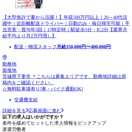
【大型免許で夏から活躍！】年収500万円以上｜20～40代活
躍中｜近距離配送ドライバー｜日勤のみ・毎日帰宅可能｜手
当充実・賞与年3回｜17時定時｜駅徒歩5分・IC2分【業界月
給平均より月2万円増し】
配送・物流スタッフ
月給
350,000
円〜
400,000
円
勤務地
面接地
茨城県下妻市 ＊こちらは募集エリアです。勤務地詳細は原
稿内をご確認ください。
☆無料駐車場有り!車・バイク通勤OK!
交通費支給
詳細を見る
応募画面に進む
以下の求人はいかがですか？
条件を緩めてヒットした求人情報をピックアップ
派遣労働者