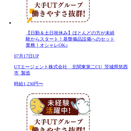
【日勤＆土日祝休み】ほとんどの方が未経
験からスタート！基盤備品設備へのセット
業務！オシャレOK♪
07月17日UP
UTエージェント株式会社 北関東第二CU_茨城県筑西
市_製造
時給1,230円〜