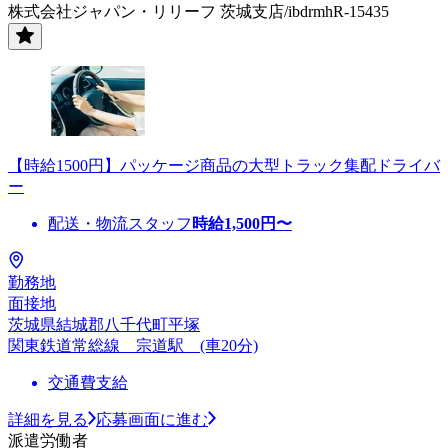
株式会社ジャパン・リリーフ 茨城支店/ibdrmhR-15435
【時給1500円】パッケージ商品の大型トラック集配ドライバ
ー
配送・物流スタッフ
時給
1,500
円〜
勤務地
面接地
茨城県結城郡八千代町平塚
関東鉄道常総線 宗道駅 (車20分)
交通費支給
詳細を見る
応募画面に進む
派遣労働者