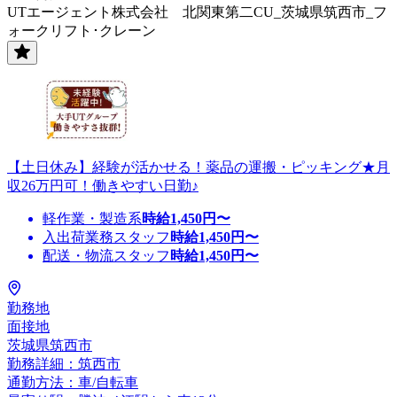
UTエージェント株式会社 北関東第二CU_茨城県筑西市_フ
ォークリフト･クレーン
【土日休み】経験が活かせる！薬品の運搬・ピッキング★月
収26万円可！働きやすい日勤♪
軽作業・製造系
時給
1,450
円〜
入出荷業務スタッフ
時給
1,450
円〜
配送・物流スタッフ
時給
1,450
円〜
勤務地
面接地
茨城県筑西市
勤務詳細：筑西市
通勤方法：車/自転車