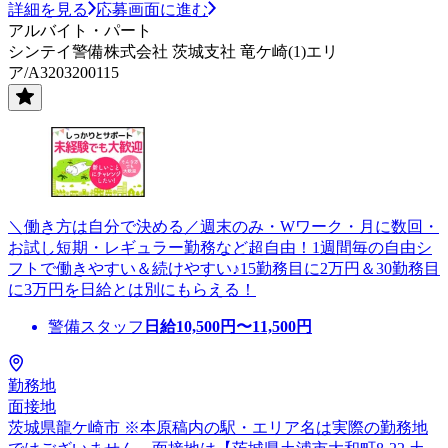
詳細を見る
応募画面に進む
アルバイト・パート
シンテイ警備株式会社 茨城支社 竜ケ崎(1)エリ
ア/A3203200115
＼働き方は自分で決める／週末のみ・Wワーク・月に数回・
お試し短期・レギュラー勤務など超自由！1週間毎の自由シ
フトで働きやすい＆続けやすい♪15勤務目に2万円＆30勤務目
に3万円を日給とは別にもらえる！
警備スタッフ
日給
10,500
円〜
11,500
円
勤務地
面接地
茨城県龍ケ崎市 ※本原稿内の駅・エリア名は実際の勤務地