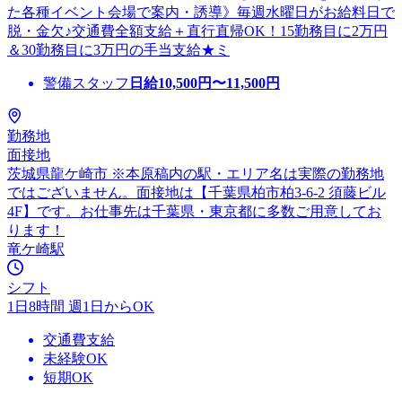
た各種イベント会場で案内・誘導》毎週水曜日がお給料日で
脱・金欠♪交通費全額支給＋直行直帰OK！15勤務目に2万円
＆30勤務目に3万円の手当支給★ミ
警備スタッフ
日給
10,500
円〜
11,500
円
勤務地
面接地
茨城県龍ケ崎市 ※本原稿内の駅・エリア名は実際の勤務地
ではございません。面接地は【千葉県柏市柏3-6-2 須藤ビル
4F】です。お仕事先は千葉県・東京都に多数ご用意してお
ります！
竜ケ崎駅
シフト
1日8時間 週1日からOK
交通費支給
未経験OK
短期OK