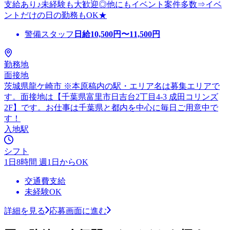
支給あり♪未経験も大歓迎◎他にもイベント案件多数⇒イベ
ントだけの日の勤務もOK★
警備スタッフ
日給
10,500
円〜
11,500
円
勤務地
面接地
茨城県龍ケ崎市 ※本原稿内の駅・エリア名は募集エリアで
す。面接地は【千葉県富里市日吉台2丁目4-3 成田コリンズ
2F】です。お仕事は千葉県と都内を中心に毎日ご用意中で
す！
入地駅
シフト
1日8時間 週1日からOK
交通費支給
未経験OK
詳細を見る
応募画面に進む