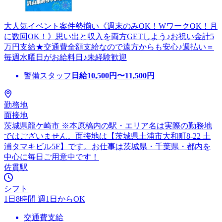
大人気イベント案件勢揃い《週末のみOK！WワークOK！月
に数回OK！》思い出と収入を両方GETしよう♪お祝い金計5
万円支給★交通費全額支給なので遠方からも安心♪週払い＝
毎週水曜日がお給料日♪未経験歓迎
警備スタッフ
日給
10,500
円〜
11,500
円
勤務地
面接地
茨城県龍ケ崎市 ※本原稿内の駅・エリア名は実際の勤務地
ではございません。面接地は【茨城県土浦市大和町8-22 土
浦タマキビル5F】です。お仕事は茨城県・千葉県・都内を
中心に毎日ご用意中です！
佐貫駅
シフト
1日8時間 週1日からOK
交通費支給