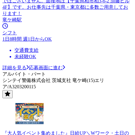
ではございません。面接地は【千葉県柏市柏3-6-2 須藤ビル
4F】です。お仕事先は千葉県・東京都に多数ご用意してお
ります！
竜ケ崎駅
シフト
1日8時間 週1日からOK
交通費支給
未経験OK
詳細を見る
応募画面に進む
アルバイト・パート
シンテイ警備株式会社 茨城支社 竜ケ崎(15)エリ
ア/A3203200115
『大人気イベント集めました』日給UP＼Wワーク・土日の