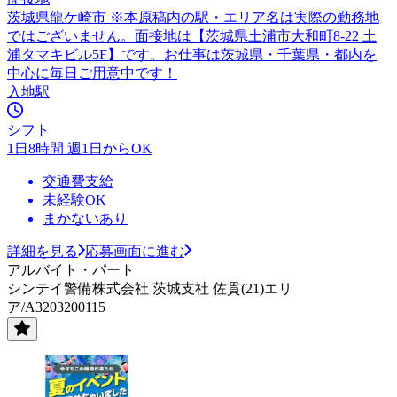
茨城県龍ケ崎市 ※本原稿内の駅・エリア名は実際の勤務地
ではございません。面接地は【茨城県土浦市大和町8-22 土
浦タマキビル5F】です。お仕事は茨城県・千葉県・都内を
中心に毎日ご用意中です！
入地駅
シフト
1日8時間 週1日からOK
交通費支給
未経験OK
まかないあり
詳細を見る
応募画面に進む
アルバイト・パート
シンテイ警備株式会社 茨城支社 佐貫(21)エリ
ア/A3203200115