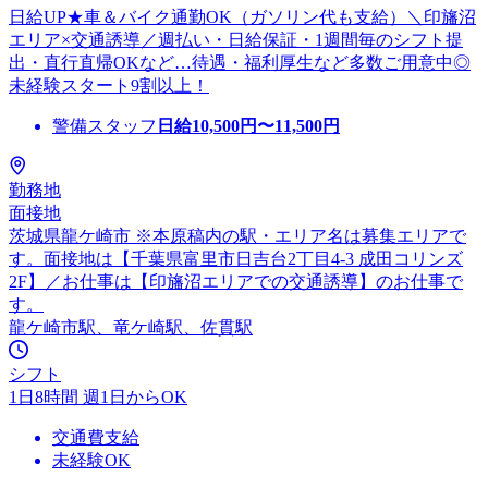
日給UP★車＆バイク通勤OK（ガソリン代も支給）＼印旛沼
エリア×交通誘導／週払い・日給保証・1週間毎のシフト提
出・直行直帰OKなど…待遇・福利厚生など多数ご用意中◎
未経験スタート9割以上！
警備スタッフ
日給
10,500
円〜
11,500
円
勤務地
面接地
茨城県龍ケ崎市 ※本原稿内の駅・エリア名は募集エリアで
す。面接地は【千葉県富里市日吉台2丁目4-3 成田コリンズ
2F】／お仕事は【印旛沼エリアでの交通誘導】のお仕事で
す。
龍ケ崎市駅、竜ケ崎駅、佐貫駅
シフト
1日8時間 週1日からOK
交通費支給
未経験OK