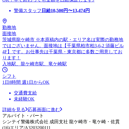
警備スタッフ
日給
10,500
円〜
13,474
円
勤務地
面接地
茨城県龍ケ崎市 ※本原稿内の駅・エリア名は実際の勤務地
ではございません。面接地は【千葉県柏市柏3-6-2 須藤ビル
4F】です。お仕事先は千葉県・東京都に多数ご用意してお
ります！
入地駅、龍ケ崎市駅、竜ケ崎駅
シフト
1日8時間 週1日からOK
交通費支給
未経験OK
詳細を見る
応募画面に進む
アルバイト・パート
シンテイ警備株式会社 成田支社 龍ケ崎市・竜ケ崎・佐貫
(16)エリア/A3203200111