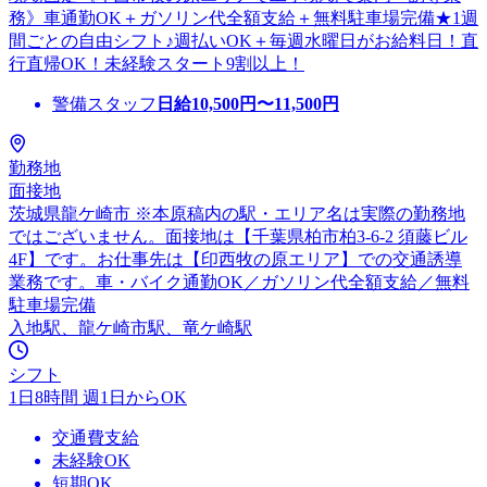
務》車通勤OK＋ガソリン代全額支給＋無料駐車場完備★1週
間ごとの自由シフト♪週払いOK＋毎週水曜日がお給料日！直
行直帰OK！未経験スタート9割以上！
警備スタッフ
日給
10,500
円〜
11,500
円
勤務地
面接地
茨城県龍ケ崎市 ※本原稿内の駅・エリア名は実際の勤務地
ではございません。面接地は【千葉県柏市柏3-6-2 須藤ビル
4F】です。お仕事先は【印西牧の原エリア】での交通誘導
業務です。車・バイク通勤OK／ガソリン代全額支給／無料
駐車場完備
入地駅、龍ケ崎市駅、竜ケ崎駅
シフト
1日8時間 週1日からOK
交通費支給
未経験OK
短期OK