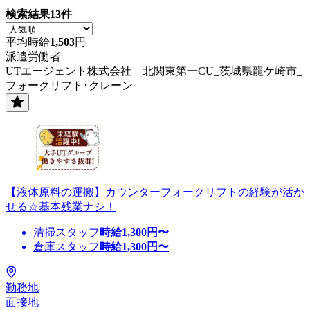
検索結果
13
件
平均時給
1,503
円
派遣労働者
UTエージェント株式会社 北関東第一CU_茨城県龍ケ崎市_
フォークリフト･クレーン
【液体原料の運搬】カウンターフォークリフトの経験が活か
せる☆基本残業ナシ！
清掃スタッフ
時給
1,300
円〜
倉庫スタッフ
時給
1,300
円〜
勤務地
面接地