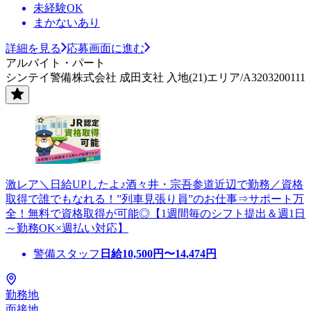
未経験OK
まかないあり
詳細を見る
応募画面に進む
アルバイト・パート
シンテイ警備株式会社 成田支社 入地(21)エリア/A3203200111
激レア＼日給UPしたよ♪酒々井・宗吾参道近辺で勤務／資格
取得で誰でもなれる！”列車見張り員”のお仕事⇒サポート万
全！無料で資格取得が可能◎【1週間毎のシフト提出＆週1日
～勤務OK×週払い対応】
警備スタッフ
日給
10,500
円〜
14,474
円
勤務地
面接地