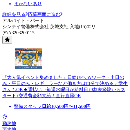
まかないあり
詳細を見る
応募画面に進む
アルバイト・パート
シンテイ警備株式会社 茨城支社 入地(15)エリ
ア/A3203200115
『大人気イベント集めました』日給UP＼Wワーク・土日の
み・平日のみ・レギュラーなど働き方は自分で決める／学生
さんもOK★週払い⇒毎週水曜日が給料日♪9割未経験からス
タート♪交通費全額支給！直行直帰OK
警備スタッフ
日給
10,500
円〜
11,500
円
勤務地
面接地