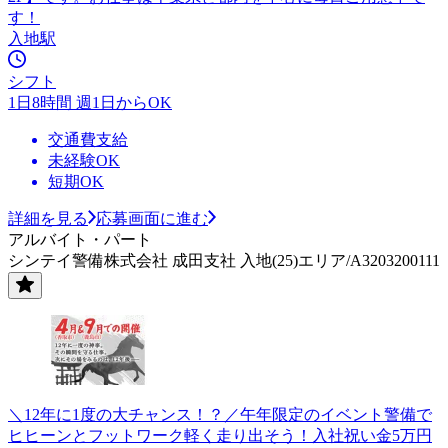
す！
入地駅
シフト
1日8時間 週1日からOK
交通費支給
未経験OK
短期OK
詳細を見る
応募画面に進む
アルバイト・パート
シンテイ警備株式会社 成田支社 入地(25)エリア/A3203200111
＼12年に1度の大チャンス！？／午年限定のイベント警備で
ヒヒーンとフットワーク軽く走り出そう！入社祝い金5万円