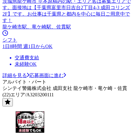
茨城県龍ケ崎市 ※本原稿内の駅・エリア名は募集エリアで
す。面接地は【千葉県富里市日吉台2丁目4-3 成田コリンズ
2F】です。お仕事は千葉県と都内を中心に毎日ご用意中で
す！
龍ケ崎市駅、竜ケ崎駅、佐貫駅
シフト
1日8時間 週1日からOK
交通費支給
未経験OK
詳細を見る
応募画面に進む
アルバイト・パート
シンテイ警備株式会社 成田支社 龍ケ崎市・竜ケ崎・佐貫
(22)エリア/A3203200111