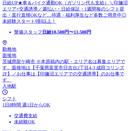
日給UP★車＆バイク通勤OK（ガソリン代も支給）＼印旛沼
エリア×交通誘導／週払い・日給保証・1週間毎のシフト提
出・直行直帰OKなど…待遇・福利厚生など多数ご用意中◎
未経験スタート9割以上！
警備スタッフ
日給
10,500
円〜
11,500
円
勤務地
面接地
茨城県龍ケ崎市 ※本原稿内の駅・エリア名は募集エリアで
す。面接地は【千葉県富里市日吉台2丁目4-3 成田コリンズ
2F】／お仕事は【印旛沼エリアでの交通誘導】のお仕事で
す。
入地駅
シフト
1日8時間 週1日からOK
交通費支給
未経験OK