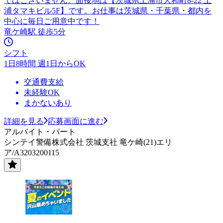
ではございません。面接地は【茨城県土浦市大和町8-22 土
浦タマキビル5F】です。お仕事は茨城県・千葉県・都内を
中心に毎日ご用意中です！
竜ケ崎駅 徒歩5分
シフト
1日8時間 週1日からOK
交通費支給
未経験OK
まかないあり
詳細を見る
応募画面に進む
アルバイト・パート
シンテイ警備株式会社 茨城支社 竜ケ崎(21)エリ
ア/A3203200115