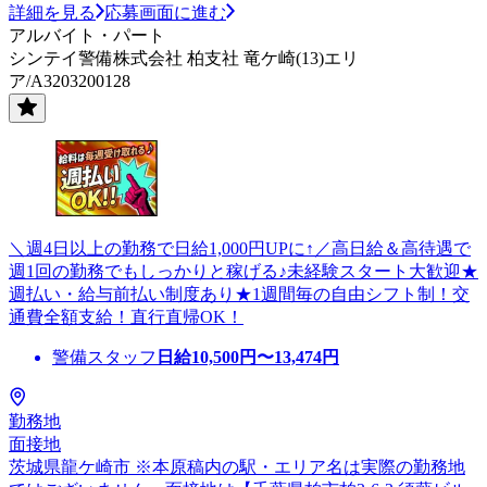
詳細を見る
応募画面に進む
アルバイト・パート
シンテイ警備株式会社 柏支社 竜ケ崎(13)エリ
ア/A3203200128
＼週4日以上の勤務で日給1,000円UPに↑／高日給＆高待遇で
週1回の勤務でもしっかりと稼げる♪未経験スタート大歓迎★
週払い・給与前払い制度あり★1週間毎の自由シフト制！交
通費全額支給！直行直帰OK！
警備スタッフ
日給
10,500
円〜
13,474
円
勤務地
面接地
茨城県龍ケ崎市 ※本原稿内の駅・エリア名は実際の勤務地