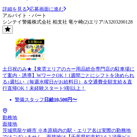
詳細を見る
応募画面に進む
アルバイト・パート
シンテイ警備株式会社 柏支社 竜ケ崎(2)エリア/A3203200128
土日祝のみ★【東雲エリアのカー用品総合専門店の駐車場に
て案内・誘導】WワークOK！1週間ごとにシフトを決められ
る♪週払い（毎週水曜日がお給料日）＆交通費全額支給＆直
行直帰OK！未経験スタート9割以上！
警備スタッフ
日給
10,500
円〜
勤務地
面接地
茨城県龍ケ崎市 ※本原稿内の駅・エリア名は実際の勤務地
ではございません。面接地は【千葉県柏市柏3-6-2 須藤ビル