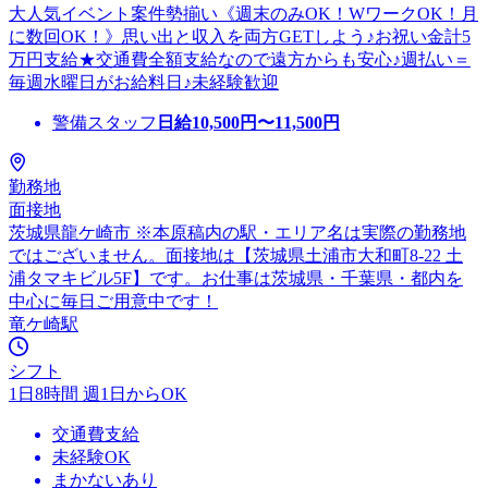
大人気イベント案件勢揃い《週末のみOK！WワークOK！月
に数回OK！》思い出と収入を両方GETしよう♪お祝い金計5
万円支給★交通費全額支給なので遠方からも安心♪週払い＝
毎週水曜日がお給料日♪未経験歓迎
警備スタッフ
日給
10,500
円〜
11,500
円
勤務地
面接地
茨城県龍ケ崎市 ※本原稿内の駅・エリア名は実際の勤務地
ではございません。面接地は【茨城県土浦市大和町8-22 土
浦タマキビル5F】です。お仕事は茨城県・千葉県・都内を
中心に毎日ご用意中です！
竜ケ崎駅
シフト
1日8時間 週1日からOK
交通費支給
未経験OK
まかないあり