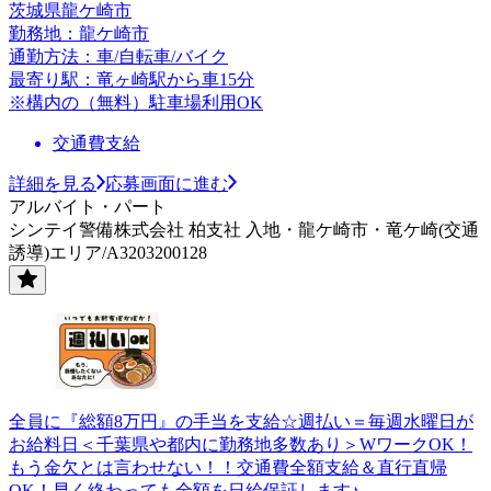
茨城県龍ケ崎市
勤務地：龍ケ崎市
通勤方法：車/自転車/バイク
最寄り駅：竜ヶ崎駅から車15分
※構内の（無料）駐車場利用OK
交通費支給
詳細を見る
応募画面に進む
アルバイト・パート
シンテイ警備株式会社 柏支社 入地・龍ケ崎市・竜ケ崎(交通
誘導)エリア/A3203200128
全員に『総額8万円』の手当を支給☆週払い＝毎週水曜日が
お給料日＜千葉県や都内に勤務地多数あり＞WワークOK！
もう金欠とは言わせない！！交通費全額支給＆直行直帰
OK！早く終わっても全額を日給保証します♪