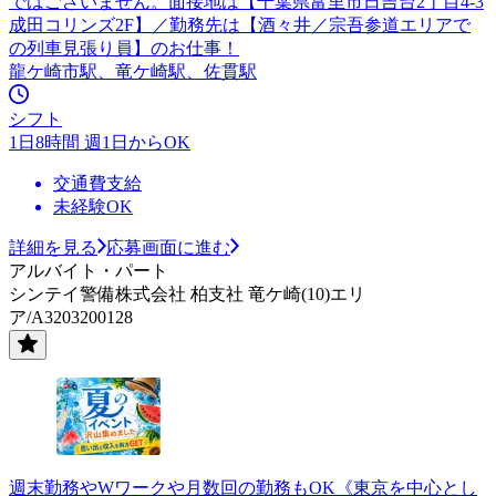
ではございません。面接地は【千葉県富里市日吉台2丁目4-3
成田コリンズ2F】／勤務先は【酒々井／宗吾参道エリアで
の列車見張り員】のお仕事！
龍ケ崎市駅、竜ケ崎駅、佐貫駅
シフト
1日8時間 週1日からOK
交通費支給
未経験OK
詳細を見る
応募画面に進む
アルバイト・パート
シンテイ警備株式会社 柏支社 竜ケ崎(10)エリ
ア/A3203200128
週末勤務やWワークや月数回の勤務もOK《東京を中心とし