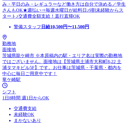
み・平日のみ・レギュラーなど働き方は自分で決める／学生
さんもOK★週払い⇒毎週水曜日が給料日♪9割未経験からス
タート♪交通費全額支給！直行直帰OK
警備スタッフ
日給
10,500
円〜
11,500
円
勤務地
面接地
茨城県龍ケ崎市 ※本原稿内の駅・エリア名は実際の勤務地
ではございません。面接地は【茨城県土浦市大和町8-22 土
浦タマキビル5F】です。お仕事は茨城県・千葉県・都内を
中心に毎日ご用意中です！
竜ケ崎駅
シフト
1日8時間 週1日からOK
交通費支給
未経験OK
まかないあり