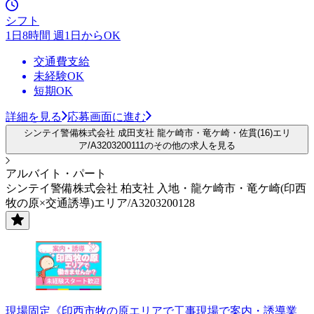
シフト
1日8時間 週1日からOK
交通費支給
未経験OK
短期OK
詳細を見る
応募画面に進む
シンテイ警備株式会社 成田支社 龍ケ崎市・竜ケ崎・佐貫(16)エリ
ア/A3203200111のその他の求人を見る
アルバイト・パート
シンテイ警備株式会社 柏支社 入地・龍ケ崎市・竜ケ崎(印西
牧の原×交通誘導)エリア/A3203200128
現場固定《印西市牧の原エリアで工事現場で案内・誘導業