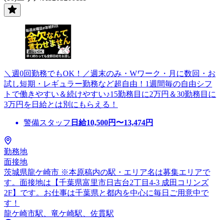
＼週0回勤務でもOK！／週末のみ・Wワーク・月に数回・お
試し短期・レギュラー勤務など超自由！1週間毎の自由シフ
トで働きやすい＆続けやすい♪15勤務目に2万円＆30勤務目に
3万円を日給とは別にもらえる！
警備スタッフ
日給
10,500
円〜
13,474
円
勤務地
面接地
茨城県龍ケ崎市 ※本原稿内の駅・エリア名は募集エリアで
す。面接地は【千葉県富里市日吉台2丁目4-3 成田コリンズ
2F】です。お仕事は千葉県と都内を中心に毎日ご用意中で
す！
龍ケ崎市駅、竜ケ崎駅、佐貫駅