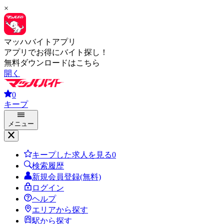
×
マッハバイトアプリ
アプリでお得にバイト探し！
無料ダウンロードはこちら
開く
0
キープ
メニュー
キープした求人を見る
0
検索履歴
新規会員登録(無料)
ログイン
ヘルプ
エリアから探す
駅から探す