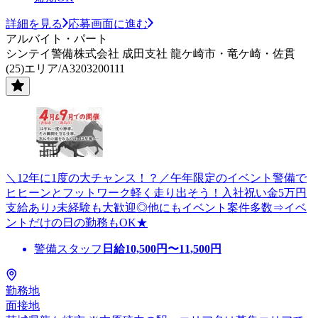
詳細を見る
応募画面に進む
アルバイト・パート
シンテイ警備株式会社 成田支社 龍ケ崎市・竜ケ崎・佐貫
(25)エリア/A3203200111
＼12年に1度の大チャンス！？／午年限定のイベント警備で
ヒヒーンとフットワーク軽く走り出そう！入社祝い金5万円
支給あり♪未経験も大歓迎◎他にもイベント案件多数⇒イベ
ントだけの日の勤務もOK★
警備スタッフ
日給
10,500
円〜
11,500
円
勤務地
面接地