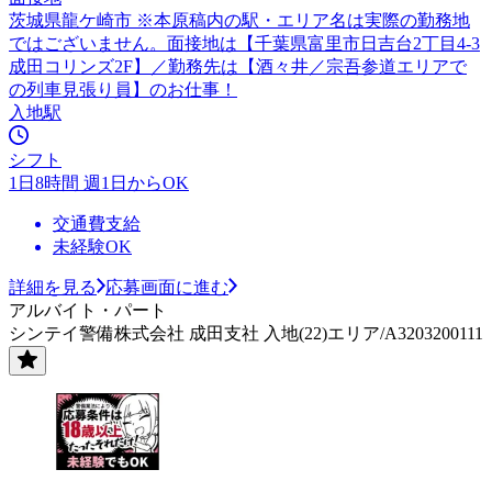
茨城県龍ケ崎市 ※本原稿内の駅・エリア名は実際の勤務地
ではございません。面接地は【千葉県富里市日吉台2丁目4-3
成田コリンズ2F】／勤務先は【酒々井／宗吾参道エリアで
の列車見張り員】のお仕事！
入地駅
シフト
1日8時間 週1日からOK
交通費支給
未経験OK
詳細を見る
応募画面に進む
アルバイト・パート
シンテイ警備株式会社 成田支社 入地(22)エリア/A3203200111