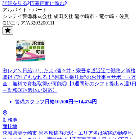
詳細を見る
応募画面に進む
アルバイト・パート
シンテイ警備株式会社 成田支社 龍ケ崎市・竜ケ崎・佐貫
(21)エリア/A3203200111
激レア＼日給UPしたよ♪酒々井・宗吾参道近辺で勤務／資格
取得で誰でもなれる！”列車見張り員”のお仕事⇒サポート万
全！無料で資格取得が可能◎【1週間毎のシフト提出＆週1日
～勤務OK×週払い対応】
警備スタッフ
日給
10,500
円〜
14,474
円
勤務地
面接地
茨城県龍ケ崎市 ※本原稿内の駅・エリア名は実際の勤務地