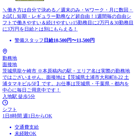
＼働き方は自分で決める／週末のみ・Wワーク・月に数回・
お試し短期・レギュラー勤務など超自由！1週間毎の自由シ
フトで働きやすい＆続けやすい♪15勤務目に2万円＆30勤務目
に3万円を日給とは別にもらえる！
警備スタッフ
日給
10,500
円〜
11,500
円
勤務地
面接地
茨城県龍ケ崎市 ※本原稿内の駅・エリア名は実際の勤務地
ではございません。面接地は【茨城県土浦市大和町8-22 土
浦タマキビル5F】です。お仕事は茨城県・千葉県・都内を
中心に毎日ご用意中です！
入地駅 徒歩5分
シフト
1日8時間 週1日からOK
交通費支給
未経験OK