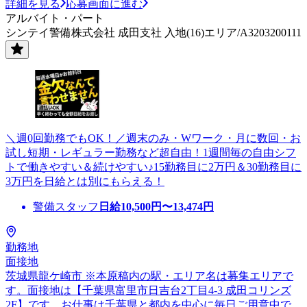
詳細を見る
応募画面に進む
アルバイト・パート
シンテイ警備株式会社 成田支社 入地(16)エリア/A3203200111
＼週0回勤務でもOK！／週末のみ・Wワーク・月に数回・お
試し短期・レギュラー勤務など超自由！1週間毎の自由シフ
トで働きやすい＆続けやすい♪15勤務目に2万円＆30勤務目に
3万円を日給とは別にもらえる！
警備スタッフ
日給
10,500
円〜
13,474
円
勤務地
面接地
茨城県龍ケ崎市 ※本原稿内の駅・エリア名は募集エリアで
す。面接地は【千葉県富里市日吉台2丁目4-3 成田コリンズ
2F】です。お仕事は千葉県と都内を中心に毎日ご用意中で