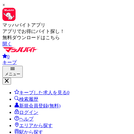
×
マッハバイトアプリ
アプリでお得にバイト探し！
無料ダウンロードはこちら
開く
0
キープ
メニュー
キープした求人を見る
0
検索履歴
新規会員登録(無料)
ログイン
ヘルプ
エリアから探す
駅から探す