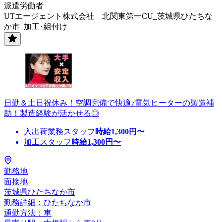
派遣労働者
UTエージェント株式会社 北関東第一CU_茨城県ひたちな
か市_加工･組付け
日勤＆土日祝休み！空調完備で快適♪電気ヒーターの製造補
助！製造経験が活かせる◎
入出荷業務スタッフ
時給
1,300
円〜
加工スタッフ
時給
1,300
円〜
勤務地
面接地
茨城県ひたちなか市
勤務詳細：ひたちなか市
通勤方法：車