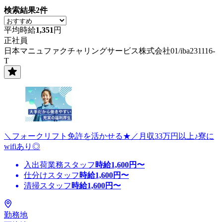
検索結果
2
件
平均時給
1,351
円
正社員
日本マニュファクチャリングサービス株式会社01/iba231116-
T
＼フォークリフト免許を活かせる★／月収33万円以上♪寮に
wifiあり◎
入出荷業務スタッフ
時給
1,600
円〜
仕分けスタッフ
時給
1,600
円〜
清掃スタッフ
時給
1,600
円〜
勤務地