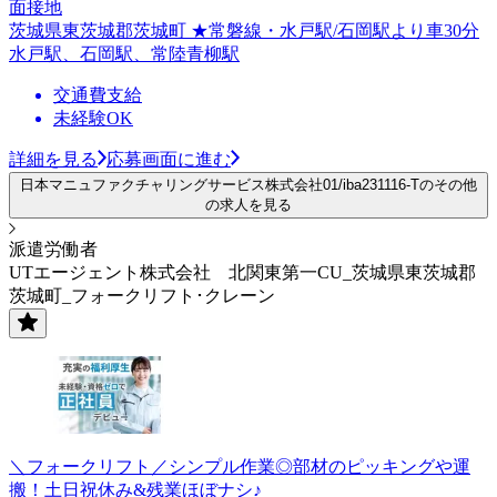
面接地
茨城県東茨城郡茨城町 ★常磐線・水戸駅/石岡駅より車30分
水戸駅、石岡駅、常陸青柳駅
交通費支給
未経験OK
詳細を見る
応募画面に進む
日本マニュファクチャリングサービス株式会社01/iba231116-Tのその他
の求人を見る
派遣労働者
UTエージェント株式会社 北関東第一CU_茨城県東茨城郡
茨城町_フォークリフト･クレーン
＼フォークリフト／シンプル作業◎部材のピッキングや運
搬！土日祝休み&残業ほぼナシ♪