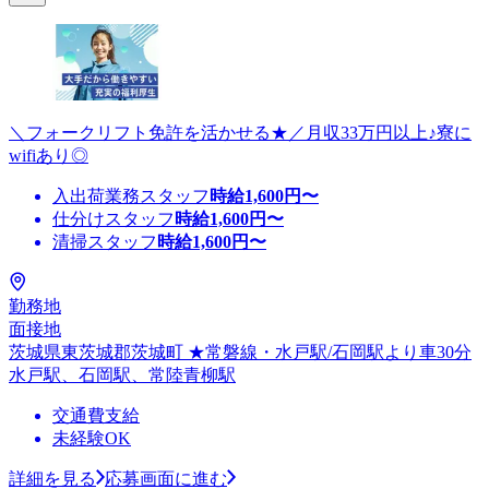
＼フォークリフト免許を活かせる★／月収33万円以上♪寮に
wifiあり◎
入出荷業務スタッフ
時給
1,600
円〜
仕分けスタッフ
時給
1,600
円〜
清掃スタッフ
時給
1,600
円〜
勤務地
面接地
茨城県東茨城郡茨城町 ★常磐線・水戸駅/石岡駅より車30分
水戸駅、石岡駅、常陸青柳駅
交通費支給
未経験OK
詳細を見る
応募画面に進む