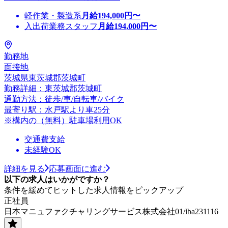
軽作業・製造系
月給
194,000
円〜
入出荷業務スタッフ
月給
194,000
円〜
勤務地
面接地
茨城県東茨城郡茨城町
勤務詳細：東茨城郡茨城町
通勤方法：徒歩/車/自転車/バイク
最寄り駅：水戸駅より車25分
※構内の（無料）駐車場利用OK
交通費支給
未経験OK
詳細を見る
応募画面に進む
以下の求人はいかがですか？
条件を緩めてヒットした求人情報をピックアップ
正社員
日本マニュファクチャリングサービス株式会社01/iba231116